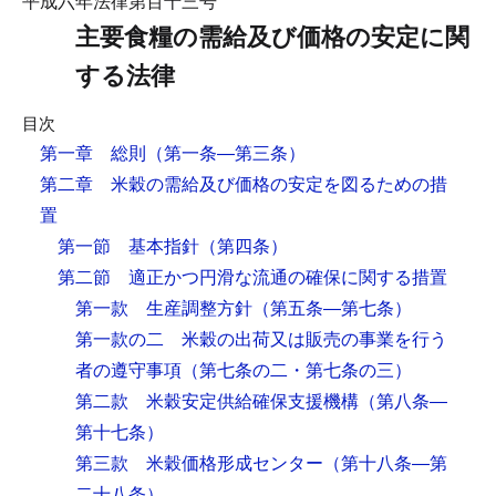
平成六年法律第百十三号
主要食糧の需給及び価格の安定に関
する法律
目次
第一章 総則
（第一条―第三条）
第二章 米穀の需給及び価格の安定を図るための措
置
第一節 基本指針
（第四条）
第二節 適正かつ円滑な流通の確保に関する措置
第一款 生産調整方針
（第五条―第七条）
第一款の二 米穀の出荷又は販売の事業を行う
者の遵守事項
（第七条の二・第七条の三）
第二款 米穀安定供給確保支援機構
（第八条―
第十七条）
第三款 米穀価格形成センター
（第十八条―第
二十八条）