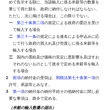
めて告示する額に、当該輸入に係る米穀等の数量を
乗じて得た額を、政府に納付しなければならない。
ただし、次に掲げる場合は、この限りでない。
一
第三十条第二項
の規定による政府の委託を受け
て輸入する場合
二
第三十一条
の規定による連名による申込みに応
じて行う政府の買入れ及び売渡しに係る米穀等を
輸入する場合
三
国内の需給及び価格の安定に悪影響を及ぼすお
それのないものとして政令で定める米穀等を輸入
する場合
２
前項
の納付金の受領は、
関税法第七十条第一項
の
許可、承認等とみなす。
３
第一項
の納付金の納付手続その他納付金に関し必
要な事項は、政令で定める。
（米穀の輸入数量の届出）