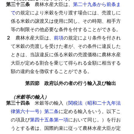
第三十三条
農林水産大臣は、
第二十九条から前条ま
で
の規定により米穀を売り渡す場合には、売渡しに
係る米穀の譲渡又は使用に関し、その時期、相手方
等の制限その他必要な条件を付することができる。
２
農林水産大臣は、
前項
の規定により条件を付され
て米穀の売渡しを受けた者が、その条件に違反した
ときは、当該違反に係る米穀の売渡価格に農林水産
大臣が定める割合を乗じて得られる金額に相当する
額の違約金を徴収することができる。
第四節 政府以外の者の行う輸入及び輸出
（米穀等の輸入）
第三十四条
米穀等の輸入（
関税法（昭和二十九年法
律第六十一号）第二条
に定める輸入をいう。以下こ
の項及び
第四十五条第一項
において同じ。）を行お
うとする者は、国際約束に従って農林水産大臣が定