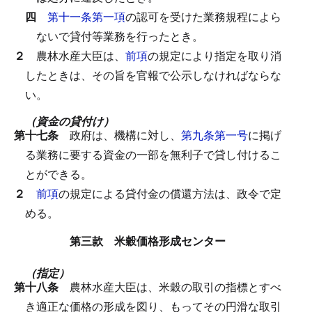
四
第十一条第一項
の認可を受けた業務規程によら
ないで貸付等業務を行ったとき。
２
農林水産大臣は、
前項
の規定により指定を取り消
したときは、その旨を官報で公示しなければならな
い。
（資金の貸付け）
第十七条
政府は、機構に対し、
第九条第一号
に掲げ
る業務に要する資金の一部を無利子で貸し付けるこ
とができる。
２
前項
の規定による貸付金の償還方法は、政令で定
める。
第三款 米穀価格形成センター
（指定）
第十八条
農林水産大臣は、米穀の取引の指標とすべ
き適正な価格の形成を図り、もってその円滑な取引