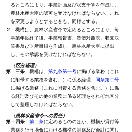
るところにより、事業計画及び収支予算を作成し、
農林水産大臣の認可を受けなければならない。
これ
を変更しようとするときも、同様とする。
２
機構は、農林水産省令で定めるところにより、毎
事業年度終了後、事業報告書、貸借対照表、収支決
算書及び財産目録を作成し、農林水産大臣に提出
し、その承認を受けなければならない。
（区分経理）
第十三条
機構は、
第九条第一号
に掲げる業務（これ
に附帯する業務を含む。）に係る経理、
同条第二号
に掲げる業務（これに附帯する業務を含む。）に係
る経理及びその他の業務に係る経理をそれぞれ区分
して整理しなければならない。
（農林水産省令への委任）
第十四条
前二条
に定めるもののほか、機構が貸付等
業務を行う場合における機構の財務及び会計に関し