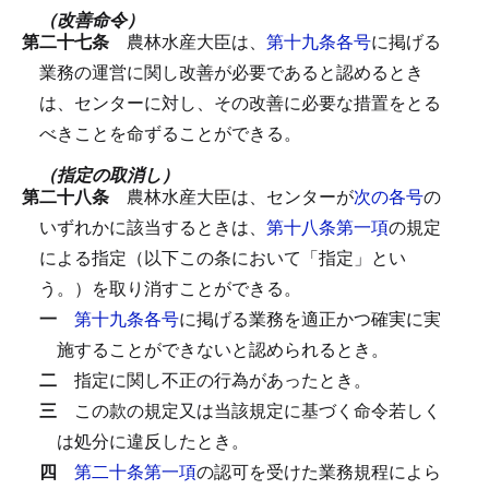
（改善命令）
第二十七条
農林水産大臣は、
第十九条各号
に掲げる
業務の運営に関し改善が必要であると認めるとき
は、センターに対し、その改善に必要な措置をとる
べきことを命ずることができる。
（指定の取消し）
第二十八条
農林水産大臣は、センターが
次の各号
の
いずれかに該当するときは、
第十八条第一項
の規定
による指定（以下この条において「指定」とい
う。）を取り消すことができる。
一
第十九条各号
に掲げる業務を適正かつ確実に実
施することができないと認められるとき。
二
指定に関し不正の行為があったとき。
三
この款の規定又は当該規定に基づく命令若しく
は処分に違反したとき。
四
第二十条第一項
の認可を受けた業務規程によら