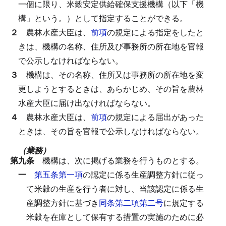
一個に限り、米穀安定供給確保支援機構（以下「機
構」という。）として指定することができる。
２
農林水産大臣は、
前項
の規定による指定をしたと
きは、機構の名称、住所及び事務所の所在地を官報
で公示しなければならない。
３
機構は、その名称、住所又は事務所の所在地を変
更しようとするときは、あらかじめ、その旨を農林
水産大臣に届け出なければならない。
４
農林水産大臣は、
前項
の規定による届出があった
ときは、その旨を官報で公示しなければならない。
（業務）
第九条
機構は、次に掲げる業務を行うものとする。
一
第五条第一項
の認定に係る生産調整方針に従っ
て米穀の生産を行う者に対し、当該認定に係る生
産調整方針に基づき
同条第二項第二号
に規定する
米穀を在庫として保有する措置の実施のために必