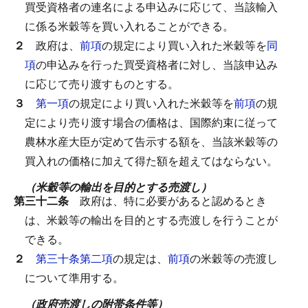
買受資格者の連名による申込みに応じて、当該輸入
に係る米穀等を買い入れることができる。
２
政府は、
前項
の規定により買い入れた米穀等を
同
項
の申込みを行った買受資格者に対し、当該申込み
に応じて売り渡すものとする。
３
第一項
の規定により買い入れた米穀等を
前項
の規
定により売り渡す場合の価格は、国際約束に従って
農林水産大臣が定めて告示する額を、当該米穀等の
買入れの価格に加えて得た額を超えてはならない。
（米穀等の輸出を目的とする売渡し）
第三十二条
政府は、特に必要があると認めるとき
は、米穀等の輸出を目的とする売渡しを行うことが
できる。
２
第三十条第二項
の規定は、
前項
の米穀等の売渡し
について準用する。
（政府売渡しの附帯条件等）