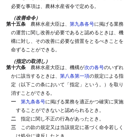
必要な事項は、農林水産省令で定める。
（改善命令）
第十五条
農林水産大臣は、
第九条各号
に掲げる業務
の運営に関し改善が必要であると認めるときは、機
構に対し、その改善に必要な措置をとるべきことを
命ずることができる。
（指定の取消し）
第十六条
農林水産大臣は、機構が
次の各号
のいずれ
かに該当するときは、
第八条第一項
の規定による指
定（以下この条において「指定」という。）を取り
消すことができる。
一
第九条各号
に掲げる業務を適正かつ確実に実施
することができないと認められるとき。
二
指定に関し不正の行為があったとき。
三
この款の規定又は当該規定に基づく命令若しく
は処分に違反したとき。