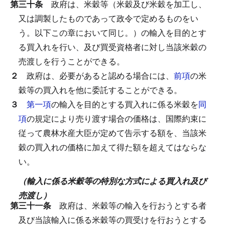
第三十条
政府は、米穀等（米穀及び米穀を加工し、
又は調製したものであって政令で定めるものをい
う。以下この章において同じ。）の輸入を目的とす
る買入れを行い、及び買受資格者に対し当該米穀の
売渡しを行うことができる。
２
政府は、必要があると認める場合には、
前項
の米
穀等の買入れを他に委託することができる。
３
第一項
の輸入を目的とする買入れに係る米穀を
同
項
の規定により売り渡す場合の価格は、国際約束に
従って農林水産大臣が定めて告示する額を、当該米
穀の買入れの価格に加えて得た額を超えてはならな
い。
（輸入に係る米穀等の特別な方式による買入れ及び
売渡し）
第三十一条
政府は、米穀等の輸入を行おうとする者
及び当該輸入に係る米穀等の買受けを行おうとする