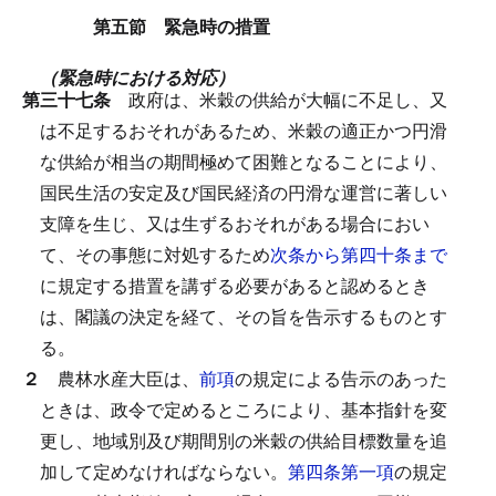
第五節 緊急時の措置
（緊急時における対応）
第三十七条
政府は、米穀の供給が大幅に不足し、又
は不足するおそれがあるため、米穀の適正かつ円滑
な供給が相当の期間極めて困難となることにより、
国民生活の安定及び国民経済の円滑な運営に著しい
支障を生じ、又は生ずるおそれがある場合におい
て、その事態に対処するため
次条から第四十条まで
に規定する措置を講ずる必要があると認めるとき
は、閣議の決定を経て、その旨を告示するものとす
る。
２
農林水産大臣は、
前項
の規定による告示のあった
ときは、政令で定めるところにより、基本指針を変
更し、地域別及び期間別の米穀の供給目標数量を追
加して定めなければならない。
第四条第一項
の規定