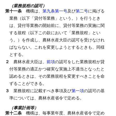
（業務規程の認可）
第十一条
機構は、
第九条第一号
及び
第二号
に掲げる
業務（以下「貸付等業務」という。）を行うとき
は、貸付等業務の開始前に、貸付等業務の実施に関
する規程（以下この款において「業務規程」とい
う。）を作成し、農林水産大臣の認可を受けなけれ
ばならない。
これを変更しようとするときも、同様
とする。
２
農林水産大臣は、
前項
の認可をした業務規程が貸
付等業務の適正かつ確実な実施上不適当となったと
認めるときは、その業務規程を変更すべきことを命
ずることができる。
３
業務規程に記載すべき事項及び
第一項
の認可の基
準については、農林水産省令で定める。
（事業計画等）
第十二条
機構は、毎事業年度、農林水産省令で定め