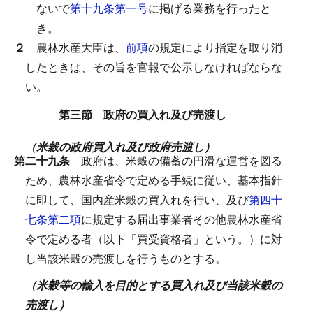
ないで
第十九条第一号
に掲げる業務を行ったと
き。
２
農林水産大臣は、
前項
の規定により指定を取り消
したときは、その旨を官報で公示しなければならな
い。
第三節 政府の買入れ及び売渡し
（米穀の政府買入れ及び政府売渡し）
第二十九条
政府は、米穀の備蓄の円滑な運営を図る
ため、農林水産省令で定める手続に従い、基本指針
に即して、国内産米穀の買入れを行い、及び
第四十
七条第二項
に規定する届出事業者その他農林水産省
令で定める者（以下「買受資格者」という。）に対
し当該米穀の売渡しを行うものとする。
（米穀等の輸入を目的とする買入れ及び当該米穀の
売渡し）