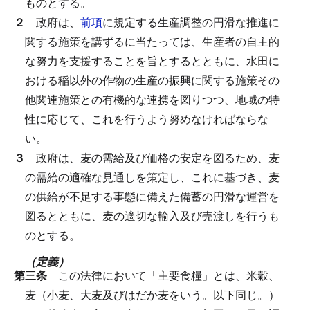
ものとする。
２
政府は、
前項
に規定する生産調整の円滑な推進に
関する施策を講ずるに当たっては、生産者の自主的
な努力を支援することを旨とするとともに、水田に
おける稲以外の作物の生産の振興に関する施策その
他関連施策との有機的な連携を図りつつ、地域の特
性に応じて、これを行うよう努めなければならな
い。
３
政府は、麦の需給及び価格の安定を図るため、麦
の需給の適確な見通しを策定し、これに基づき、麦
の供給が不足する事態に備えた備蓄の円滑な運営を
図るとともに、麦の適切な輸入及び売渡しを行うも
のとする。
（定義）
第三条
この法律において「主要食糧」とは、米穀、
麦（小麦、大麦及びはだか麦をいう。以下同じ。）