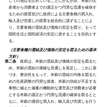
しての地位を占めていることにかんがみ、米穀の生
産者から消費者までの適正かつ円滑な流通を確保す
るための措置並びに政府による主要食糧の買入れ、
輸入及び売渡しの措置を総合的に講ずることによ
り、主要食糧の需給及び価格の安定を図り、もって
国民生活と国民経済の安定に資することを目的とす
る。
（主要食糧の需給及び価格の安定を図るための基本
方針）
第二条
政府は、米穀の需給及び価格の安定を図るた
め、米穀の需給の適確な見通しを策定し、これに基
づき、整合性をもって、米穀の需給の均衡を図るた
めの生産調整の円滑な推進、米穀の供給が不足する
事態に備えた備蓄の機動的な運営及び消費者が必要
とする米穀の適正かつ円滑な流通の確保を図るとと
もに、米穀の適切な買入れ、輸入及び売渡しを行う