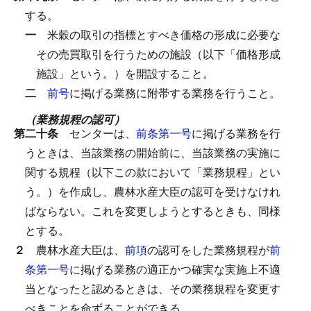
する。
一
米穀の取引の指標とすべき価格の形成に必要な
その売買取引を行うための施設（以下「価格形成
施設」という。）を開設すること。
二
前号
に掲げる業務に附帯する業務を行うこと。
（業務規程の認可）
第二十条
センターは、
前条第一号
に掲げる業務を行
うときは、当該業務の開始前に、当該業務の実施に
関する規程（以下この款において「業務規程」とい
う。）を作成し、農林水産大臣の認可を受けなけれ
ばならない。
これを変更しようとするときも、同様
とする。
２
農林水産大臣は、
前項
の認可をした業務規程が
前
条第一号
に掲げる業務の適正かつ確実な実施上不適
当となったと認めるときは、その業務規程を変更す
べきことを命ずることができる。