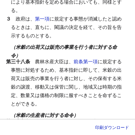
により基本指針を定める場合においても、同様とす
る。
３
政府は、
第一項
に規定する事態が消滅したと認め
るときは、直ちに、閣議の決定を経て、その旨を告
示するものとする。
（米穀の出荷又は販売の事業を行う者に対する命
令）
第三十八条
農林水産大臣は、
前条第一項
に規定する
事態に対処するため、基本指針に即して、米穀の出
荷又は販売の事業を行う者に対し、その保有する米
穀の譲渡、移動又は保管に関し、地域又は時期の指
定、数量又は価格の制限に服すべきことを命ずるこ
とができる。
（米穀の生産者に対する命令）
第三十九条
農林水産大臣は、
前条
に規定する措置を
印刷
ダウンロード
講じてもなお米穀の適正かつ円滑な供給を確保する