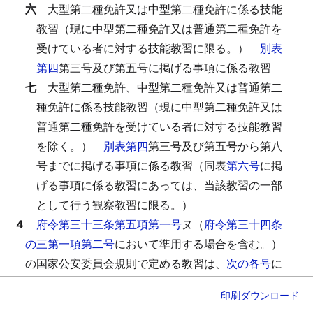
六
大型第二種免許又は中型第二種免許に係る技能
教習（現に中型第二種免許又は普通第二種免許を
受けている者に対する技能教習に限る。）
別表
第四
第三号及び第五号に掲げる事項に係る教習
七
大型第二種免許、中型第二種免許又は普通第二
種免許に係る技能教習（現に中型第二種免許又は
普通第二種免許を受けている者に対する技能教習
を除く。）
別表第四
第三号及び第五号から第八
号までに掲げる事項に係る教習（同表
第六号
に掲
げる事項に係る教習にあっては、当該教習の一部
として行う観察教習に限る。）
４
府令第三十三条第五項第一号
ヌ（
府令第三十四条
の三第一項第二号
において準用する場合を含む。）
の国家公安委員会規則で定める教習は、
次の各号
に
掲げる区分に応じ、それぞれ当該各号に定めるもの
印刷
ダウンロード
とする。