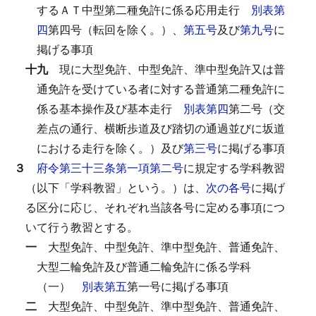
するＡＴ中型第二種免許に係る応用走行
別表第
四
第四号（転回を除く。）、
第五号
及び
第九号
に
掲げる事項
十九
現に大型免許、中型免許、準中型免許又は普
通免許を受けている者に対する普通第二種免許に
係る基本操作及び基本走行
別表第四
第二号（交
差点の通行、横断歩道及び踏切の通過並びに坂道
における走行を除く。）及び
第三号
に掲げる事項
３
府令第三十三条第一項第二号
に規定する学科教習
（以下「学科教習」という。）は、
次の各号
に掲げ
る区分に応じ、それぞれ当該各号に定める事項につ
いて行う教習とする。
一
大型免許、中型免許、準中型免許、普通免許、
大型二輪免許及び普通二輪免許に係る学科
（一）
別表第五
第一号に掲げる事項
二
大型免許、中型免許、準中型免許、普通免許、