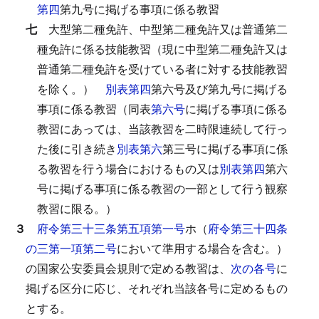
第四
第九号に掲げる事項に係る教習
七
大型第二種免許、中型第二種免許又は普通第二
種免許に係る技能教習（現に中型第二種免許又は
普通第二種免許を受けている者に対する技能教習
を除く。）
別表第四
第六号及び第九号に掲げる
事項に係る教習（同表
第六号
に掲げる事項に係る
教習にあっては、当該教習を二時限連続して行っ
た後に引き続き
別表第六
第三号に掲げる事項に係
る教習を行う場合におけるもの又は
別表第四
第六
号に掲げる事項に係る教習の一部として行う観察
教習に限る。）
３
府令第三十三条第五項第一号
ホ（
府令第三十四条
の三第一項第二号
において準用する場合を含む。）
の国家公安委員会規則で定める教習は、
次の各号
に
掲げる区分に応じ、それぞれ当該各号に定めるもの
とする。