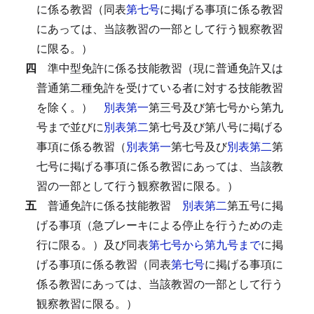
に係る教習（同表
第七号
に掲げる事項に係る教習
にあっては、当該教習の一部として行う観察教習
に限る。）
四
準中型免許に係る技能教習（現に普通免許又は
普通第二種免許を受けている者に対する技能教習
を除く。）
別表第一
第三号及び第七号から第九
号まで並びに
別表第二
第七号及び第八号に掲げる
事項に係る教習（
別表第一
第七号及び
別表第二
第
七号に掲げる事項に係る教習にあっては、当該教
習の一部として行う観察教習に限る。）
五
普通免許に係る技能教習
別表第二
第五号に掲
げる事項（急ブレーキによる停止を行うための走
行に限る。）及び同表
第七号から第九号まで
に掲
げる事項に係る教習（同表
第七号
に掲げる事項に
係る教習にあっては、当該教習の一部として行う
観察教習に限る。）