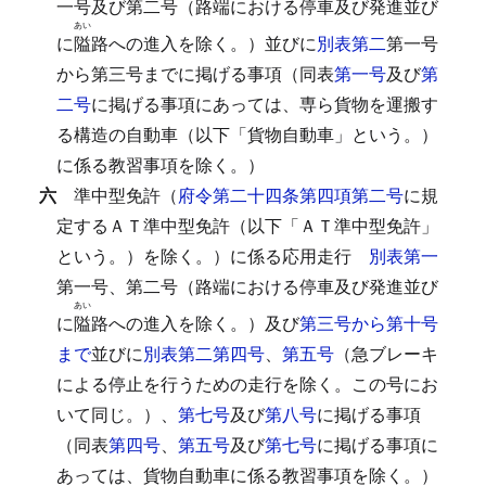
一号及び第二号（路端における停車及び発進並び
あい
に
隘
路への進入を除く。）並びに
別表第二
第一号
から第三号までに掲げる事項（同表
第一号
及び
第
二号
に掲げる事項にあっては、専ら貨物を運搬す
る構造の自動車（以下「貨物自動車」という。）
に係る教習事項を除く。）
六
準中型免許（
府令第二十四条第四項第二号
に規
定するＡＴ準中型免許（以下「ＡＴ準中型免許」
という。）を除く。）に係る応用走行
別表第一
第一号、第二号（路端における停車及び発進並び
あい
に
隘
路への進入を除く。）及び
第三号から第十号
まで
並びに
別表第二第四号
、
第五号
（急ブレーキ
による停止を行うための走行を除く。この号にお
いて同じ。）、
第七号
及び
第八号
に掲げる事項
（同表
第四号
、
第五号
及び
第七号
に掲げる事項に
あっては、貨物自動車に係る教習事項を除く。）