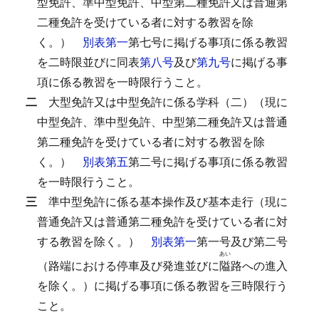
型免許、準中型免許、中型第二種免許又は普通第
二種免許を受けている者に対する教習を除
く。）
別表第一
第七号に掲げる事項に係る教習
を二時限並びに同表
第八号
及び
第九号
に掲げる事
項に係る教習を一時限行うこと。
二
大型免許又は中型免許に係る学科（二）（現に
中型免許、準中型免許、中型第二種免許又は普通
第二種免許を受けている者に対する教習を除
く。）
別表第五
第二号に掲げる事項に係る教習
を一時限行うこと。
三
準中型免許に係る基本操作及び基本走行（現に
普通免許又は普通第二種免許を受けている者に対
する教習を除く。）
別表第一
第一号及び第二号
あい
（路端における停車及び発進並びに
隘
路への進入
を除く。）に掲げる事項に係る教習を三時限行う
こと。