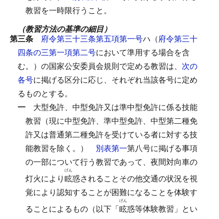
教習を一時限行うこと。
（教習方法の基準の細目）
第三条
府令第三十三条第五項第一号
ハ（
府令第三十
四条の三第一項第二号
において準用する場合を含
む。）の国家公安委員会規則で定める教習は、
次の
各号
に掲げる区分に応じ、それぞれ当該各号に定め
るものとする。
一
大型免許、中型免許又は準中型免許に係る技能
教習（現に中型免許、準中型免許、中型第二種免
許又は普通第二種免許を受けている者に対する技
能教習を除く。）
別表第一
第八号に掲げる事項
の一部について行う教習であって、夜間対向車の
げん
灯火により
眩
惑されることその他交通の状況を視
覚により認知することが困難になることを体験す
げん
ることによるもの（以下「
眩
惑等体験教習」とい