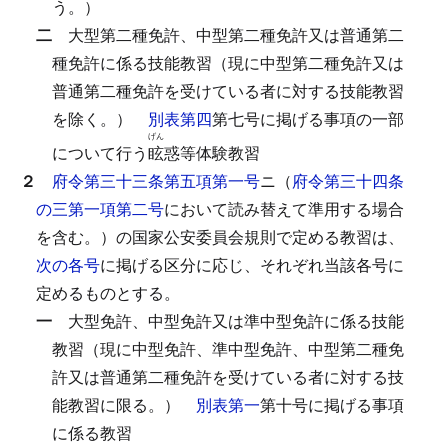
う。）
二
大型第二種免許、中型第二種免許又は普通第二
種免許に係る技能教習（現に中型第二種免許又は
普通第二種免許を受けている者に対する技能教習
を除く。）
別表第四
第七号に掲げる事項の一部
げん
について行う
眩
惑等体験教習
２
府令第三十三条第五項第一号
ニ（
府令第三十四条
の三第一項第二号
において読み替えて準用する場合
を含む。）の国家公安委員会規則で定める教習は、
次の各号
に掲げる区分に応じ、それぞれ当該各号に
定めるものとする。
一
大型免許、中型免許又は準中型免許に係る技能
教習（現に中型免許、準中型免許、中型第二種免
許又は普通第二種免許を受けている者に対する技
能教習に限る。）
別表第一
第十号に掲げる事項
に係る教習