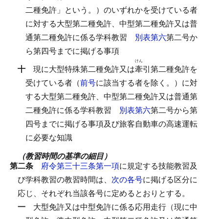
二種免許」という。）のいずれかを受けている者
に対する大型第二種免許、中型第二種免許又は普
通第二種免許に係る学科教習
別表第六
第二号か
ら第四号までに掲げる事項
けん
十
現に大型特殊第二種免許又は
牽
引第二種免許を
受けている者（
前号
に該当する者を除く。）に対
する大型第二種免許、中型第二種免許又は普通第
二種免許に係る学科教習
別表第六
第二号から第
四号までに掲げる事項及び旅客自動車の高速運転
に必要な知識
（教習時間の基準の細目）
第二条
府令第三十三条第一項
に規定する技能教習及
び学科教習の教習時間は、
次の各号
に掲げる区分に
応じ、それぞれ当該各号に定めるとおりとする。
一
大型免許又は中型免許に係る応用走行（現に中