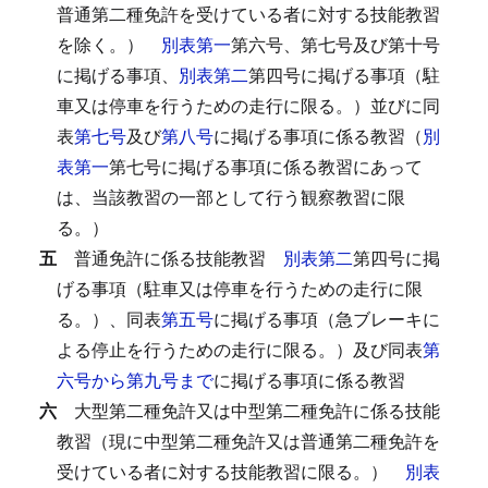
普通第二種免許を受けている者に対する技能教習
を除く。）
別表第一
第六号、第七号及び第十号
に掲げる事項、
別表第二
第四号に掲げる事項（駐
車又は停車を行うための走行に限る。）並びに同
表
第七号
及び
第八号
に掲げる事項に係る教習（
別
表第一
第七号に掲げる事項に係る教習にあって
は、当該教習の一部として行う観察教習に限
る。）
五
普通免許に係る技能教習
別表第二
第四号に掲
げる事項（駐車又は停車を行うための走行に限
る。）、同表
第五号
に掲げる事項（急ブレーキに
よる停止を行うための走行に限る。）及び同表
第
六号から第九号まで
に掲げる事項に係る教習
六
大型第二種免許又は中型第二種免許に係る技能
教習（現に中型第二種免許又は普通第二種免許を
受けている者に対する技能教習に限る。）
別表