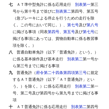
七
ＡＴ準中型免許に係る応用走行
別表第一
第三
号から第十号まで並びに
別表第二
第四号、第五号
（急ブレーキによる停止を行うための走行を除
く。この号において同じ。）、
第七号
及び
第八号
に掲げる事項（同表
第四号
、
第五号
及び
第七号
に
掲げる事項にあっては、貨物自動車に係る教習事
項を除く。）
八
普通自動車免許（以下「普通免許」という。）
に係る基本操作及び基本走行
別表第二
第一号か
ら第三号までに掲げる事項
九
普通免許（
府令第二十四条第四項第三号
に規定
するＡＴ普通免許（以下「ＡＴ普通免許」とい
う。）を除く。）に係る応用走行
別表第二
第一
号、第二号及び第四号から第九号までに掲げる事
項
十
ＡＴ普通免許に係る応用走行
別表第二
第四号