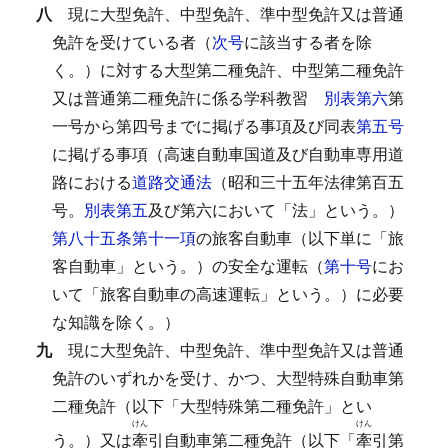
八
現に大型免許、中型免許、準中型免許又は普通
免許を受けている者（
次号
に該当する者を除
く。）に対する大型第二種免許、中型第二種免許
又は普通第二種免許に係る学科教習
別表第六
第
一号から第四号までに掲げる事項及び同表
第五号
に掲げる事項（高速自動車国道及び自動車専用道
路における
道路交通法
（昭和三十五年法律第百五
号。
別表第五
及び第六において「法」という。）
第八十五条第十一項
の旅客自動車（以下単に「旅
客自動車」という。）の安全な運転（
第十号
にお
いて「旅客自動車の高速運転」という。）に必要
な知識を除く。）
九
現に大型免許、中型免許、準中型免許又は普通
免許のいずれかを受け、かつ、大型特殊自動車第
二種免許（以下「大型特殊第二種免許」とい
けん
けん
う。）又は
牽
引自動車第二種免許（以下「
牽
引第