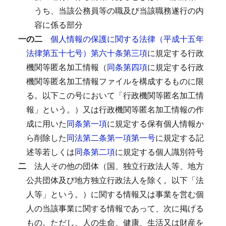
うち、当該公務員等の職及び当該職務遂行の内
容に係る部分
一の二
個人情報の保護に関する法律（平成十五年
法律第五十七号）第六十条第三項
に規定する行政
機関等匿名加工情報（
同条第四項
に規定する行政
機関等匿名加工情報ファイルを構成するものに限
る。以下この号において「行政機関等匿名加工情
報」という。）又は行政機関等匿名加工情報の作
成に用いた
同条第一項
に規定する保有個人情報か
ら削除した
同法第二条第一項第一号
に規定する記
述等若しくは
同条第二項
に規定する個人識別符号
二
法人その他の団体（国、独立行政法人等、地方
公共団体及び地方独立行政法人を除く。以下「法
人等」という。）に関する情報又は事業を営む個
人の当該事業に関する情報であって、次に掲げる
もの。
ただし、人の生命、健康、生活又は財産を