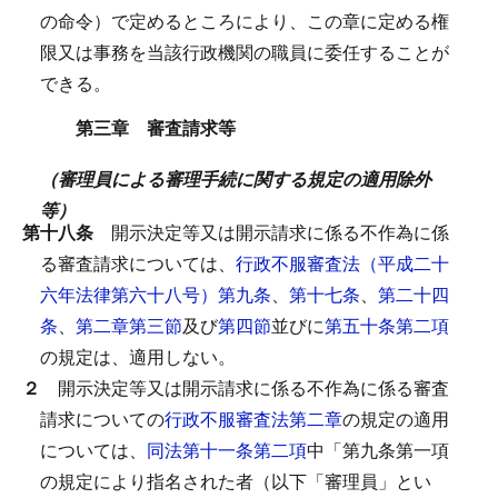
の命令）で定めるところにより、この章に定める権
限又は事務を当該行政機関の職員に委任することが
できる。
第三章 審査請求等
（審理員による審理手続に関する規定の適用除外
等）
第十八条
開示決定等又は開示請求に係る不作為に係
る審査請求については、
行政不服審査法（平成二十
六年法律第六十八号）第九条
、
第十七条
、
第二十四
条
、
第二章第三節
及び
第四節
並びに
第五十条第二項
の規定は、適用しない。
２
開示決定等又は開示請求に係る不作為に係る審査
請求についての
行政不服審査法第二章
の規定の適用
については、
同法第十一条第二項
中「第九条第一項
の規定により指名された者（以下「審理員」とい