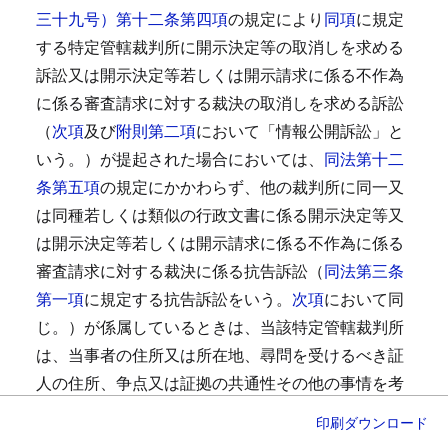
三十九号）第十二条第四項
の規定により
同項
に規定
する特定管轄裁判所に開示決定等の取消しを求める
訴訟又は開示決定等若しくは開示請求に係る不作為
に係る審査請求に対する裁決の取消しを求める訴訟
（
次項
及び
附則第二項
において「情報公開訴訟」と
いう。）が提起された場合においては、
同法第十二
条第五項
の規定にかかわらず、他の裁判所に同一又
は同種若しくは類似の行政文書に係る開示決定等又
は開示決定等若しくは開示請求に係る不作為に係る
審査請求に対する裁決に係る抗告訴訟（
同法第三条
第一項
に規定する抗告訴訟をいう。
次項
において同
じ。）が係属しているときは、当該特定管轄裁判所
は、当事者の住所又は所在地、尋問を受けるべき証
人の住所、争点又は証拠の共通性その他の事情を考
慮して、相当と認めるときは、申立てにより又は職
印刷
ダウンロード
権で、訴訟の全部又は一部について、当該他の裁判