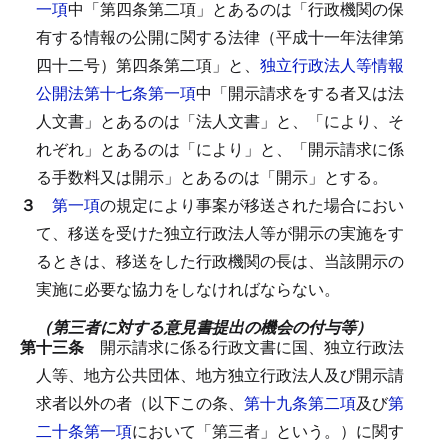
一項
中「第四条第二項」とあるのは「行政機関の保
有する情報の公開に関する法律（平成十一年法律第
四十二号）第四条第二項」と、
独立行政法人等情報
公開法第十七条第一項
中「開示請求をする者又は法
人文書」とあるのは「法人文書」と、「により、そ
れぞれ」とあるのは「により」と、「開示請求に係
る手数料又は開示」とあるのは「開示」とする。
３
第一項
の規定により事案が移送された場合におい
て、移送を受けた独立行政法人等が開示の実施をす
るときは、移送をした行政機関の長は、当該開示の
実施に必要な協力をしなければならない。
（第三者に対する意見書提出の機会の付与等）
第十三条
開示請求に係る行政文書に国、独立行政法
人等、地方公共団体、地方独立行政法人及び開示請
求者以外の者（以下この条、
第十九条第二項
及び
第
二十条第一項
において「第三者」という。）に関す