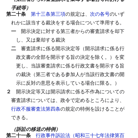
手続等）
第二十条
第十三条第三項
の規定は、
次の各号
のいず
れかに該当する裁決をする場合について準用する。
一
開示決定に対する第三者からの審査請求を却下
し、又は棄却する裁決
二
審査請求に係る開示決定等（開示請求に係る行
政文書の全部を開示する旨の決定を除く。）を変
更し、当該審査請求に係る行政文書を開示する旨
の裁決（第三者である参加人が当該行政文書の開
示に反対の意思を表示している場合に限る。）
２
開示決定等又は開示請求に係る不作為についての
審査請求については、政令で定めるところにより、
行政不服審査法第四条
の規定の特例を設けることが
できる。
（訴訟の移送の特例）
第二十一条
行政事件訴訟法（昭和三十七年法律第百