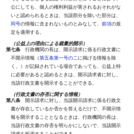
公にしても、個人の権利利益が害されるおそれがな
いと認められるときは、当該部分を除いた部分は、
同号
の情報に含まれないものとみなして、
前項
の規
定を適用する。
（公益上の理由による裁量的開示）
第七条
行政機関の長は、開示請求に係る行政文書に
不開示情報（
第五条第一号の二
に掲げる情報を除
く。）が記録されている場合であっても、公益上特
に必要があると認めるときは、開示請求者に対し、
当該行政文書を開示することができる。
（行政文書の存否に関する情報）
第八条
開示請求に対し、当該開示請求に係る行政文
書が存在しているか否かを答えるだけで、不開示情
報を開示することとなるときは、行政機関の長は、
当該行政文書の存否を明らかにしないで、当該開示
請求を拒否することができる。