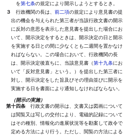
を
第七条
の規定により開示しようとするとき。
３
行政機関の長は、
前二項
の規定により意見書の提
出の機会を与えられた第三者が当該行政文書の開示
に反対の意思を表示した意見書を提出した場合にお
いて、開示決定をするときは、開示決定の日と開示
を実施する日との間に少なくとも二週間を置かなけ
ればならない。
この場合において、行政機関の長
は、開示決定後直ちに、当該意見書（
第十九条
にお
いて「反対意見書」という。）を提出した第三者に
対し、開示決定をした旨及びその理由並びに開示を
実施する日を書面により通知しなければならない。
（開示の実施）
第十四条
行政文書の開示は、文書又は図画について
は閲覧又は写しの交付により、電磁的記録について
はその種別、情報化の進展状況等を勘案して政令で
定める方法により行う。
ただし、閲覧の方法による