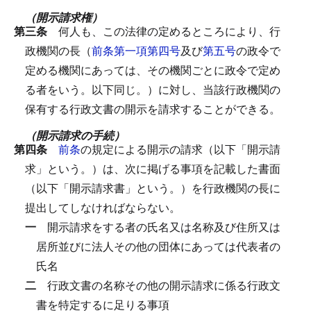
（開示請求権）
第三条
何人も、この法律の定めるところにより、行
政機関の長（
前条第一項第四号
及び
第五号
の政令で
定める機関にあっては、その機関ごとに政令で定め
る者をいう。以下同じ。）に対し、当該行政機関の
保有する行政文書の開示を請求することができる。
（開示請求の手続）
第四条
前条
の規定による開示の請求（以下「開示請
求」という。）は、次に掲げる事項を記載した書面
（以下「開示請求書」という。）を行政機関の長に
提出してしなければならない。
一
開示請求をする者の氏名又は名称及び住所又は
居所並びに法人その他の団体にあっては代表者の
氏名
二
行政文書の名称その他の開示請求に係る行政文
書を特定するに足りる事項