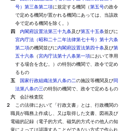
号）第三条第二項
に規定する機関（
第五号
の政令
で定める機関が置かれる機関にあっては、当該政
令で定める機関を除く。）
四
内閣府設置法第三十九条
及び
第五十五条
並びに
宮内庁法（昭和二十二年法律第七十号）第十六条
第二項
の機関並びに
内閣府設置法第四十条
及び
第
五十六条
（
宮内庁法第十八条第一項
において準用
する場合を含む。）の特別の機関で、政令で定め
るもの
五
国家行政組織法第八条の二
の施設等機関及び
同
法第八条の三
の特別の機関で、政令で定めるもの
六
会計検査院
２
この法律において「行政文書」とは、行政機関の
職員が職務上作成し、又は取得した文書、図画及び
電磁的記録（電子的方式、磁気的方式その他人の知
覚によっては認識することができない方式で作られ