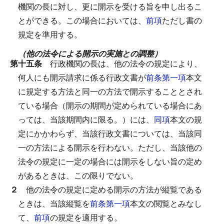
機関の長に対し、更に開示を受ける旨を申し出るこ
とができる。
この場合においては、
前項
ただし書の
規定を準用する。
（他の法令による開示の実施との調整）
第十五条
行政機関の長は、他の法令の規定により、
何人にも開示請求に係る行政文書が
前条第一項
本文
に規定する方法と同一の方法で開示することとされ
ている場合（開示の期間が定められている場合にあ
っては、当該期間内に限る。）には、
同項
本文の規
定にかかわらず、当該行政文書については、当該同
一の方法による開示を行わない。
ただし、当該他の
法令の規定に一定の場合には開示をしない旨の定め
があるときは、この限りでない。
２
他の法令の規定に定める開示の方法が縦覧である
ときは、当該縦覧を
前条第一項
本文の閲覧とみなし
て、
前項
の規定を適用する。