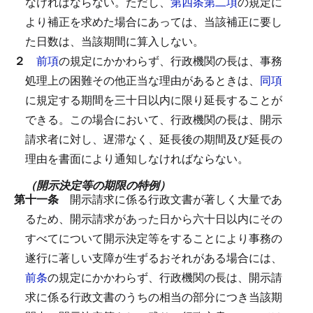
なければならない。
ただし、
第四条第二項
の規定に
より補正を求めた場合にあっては、当該補正に要し
た日数は、当該期間に算入しない。
２
前項
の規定にかかわらず、行政機関の長は、事務
処理上の困難その他正当な理由があるときは、
同項
に規定する期間を三十日以内に限り延長することが
できる。
この場合において、行政機関の長は、開示
請求者に対し、遅滞なく、延長後の期間及び延長の
理由を書面により通知しなければならない。
（開示決定等の期限の特例）
第十一条
開示請求に係る行政文書が著しく大量であ
るため、開示請求があった日から六十日以内にその
すべてについて開示決定等をすることにより事務の
遂行に著しい支障が生ずるおそれがある場合には、
前条
の規定にかかわらず、行政機関の長は、開示請
求に係る行政文書のうちの相当の部分につき当該期