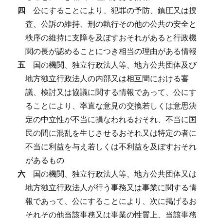
四
公にすることにより、犯罪の予防、鎮圧又は捜
査、公訴の維持、刑の執行その他の公共の安全と
秩序の維持に支障を及ぼすおそれがあると行政機
関の長が認めることにつき相当の理由がある情報
五
国の機関、独立行政法人等、地方公共団体及び
地方独立行政法人の内部又は相互間における審
議、検討又は協議に関する情報であって、公にす
ることにより、率直な意見の交換若しくは意思決
定の中立性が不当に損なわれるおそれ、不当に国
民の間に混乱を生じさせるおそれ又は特定の者に
不当に利益を与え若しくは不利益を及ぼすおそれ
があるもの
六
国の機関、独立行政法人等、地方公共団体又は
地方独立行政法人が行う事務又は事業に関する情
報であって、公にすることにより、次に掲げるお
それその他当該事務又は事業の性質上、当該事務