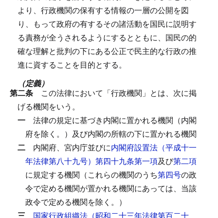
より、行政機関の保有する情報の一層の公開を図
り、もって政府の有するその諸活動を国民に説明す
る責務が全うされるようにするとともに、国民の的
確な理解と批判の下にある公正で民主的な行政の推
進に資することを目的とする。
（定義）
第二条
この法律において「行政機関」とは、次に掲
げる機関をいう。
一
法律の規定に基づき内閣に置かれる機関（内閣
府を除く。）及び内閣の所轄の下に置かれる機関
二
内閣府、宮内庁並びに
内閣府設置法（平成十一
年法律第八十九号）第四十九条第一項
及び
第二項
に規定する機関（これらの機関のうち
第四号
の政
令で定める機関が置かれる機関にあっては、当該
政令で定める機関を除く。）
三
国家行政組織法（昭和二十三年法律第百二十