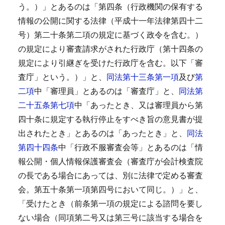
う。）」とあるのは「第四条（行政機関の保有する
情報の公開に関する法律（平成十一年法律第四十二
号）第二十条第二項の規定に基づく政令を含む。）
の規定により審査請求がされた行政庁（第十四条の
規定により引継ぎを受けた行政庁を含む。以下「審
査庁」という。）」と、
同法第十三条第一項
及び
第
二項
中「審理員」とあるのは「審査庁」と、
同法第
二十五条第七項
中「あったとき、又は審理員から第
四十条に規定する執行停止をすべき旨の意見書が提
出されたとき」とあるのは「あったとき」と、
同法
第四十四条
中「行政不服審査会等」とあるのは「情
報公開・個人情報保護審査会（審査庁が会計検査院
の長である場合にあっては、別に法律で定める審査
会。第五十条第一項第四号において同じ。）」と、
「受けたとき（前条第一項の規定による諮問を要し
ない場合（同項第二号又は第三号に該当する場合を