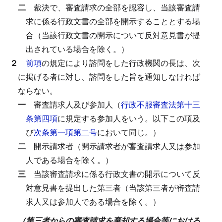
二
裁決で、審査請求の全部を認容し、当該審査請
求に係る行政文書の全部を開示することとする場
合（当該行政文書の開示について反対意見書が提
出されている場合を除く。）
２
前項
の規定により諮問をした行政機関の長は、次
に掲げる者に対し、諮問をした旨を通知しなければ
ならない。
一
審査請求人及び参加人（
行政不服審査法第十三
条第四項
に規定する参加人をいう。以下この項及
び
次条第一項第二号
において同じ。）
二
開示請求者（開示請求者が審査請求人又は参加
人である場合を除く。）
三
当該審査請求に係る行政文書の開示について反
対意見書を提出した第三者（当該第三者が審査請
求人又は参加人である場合を除く。）
（第三者からの審査請求を棄却する場合等における