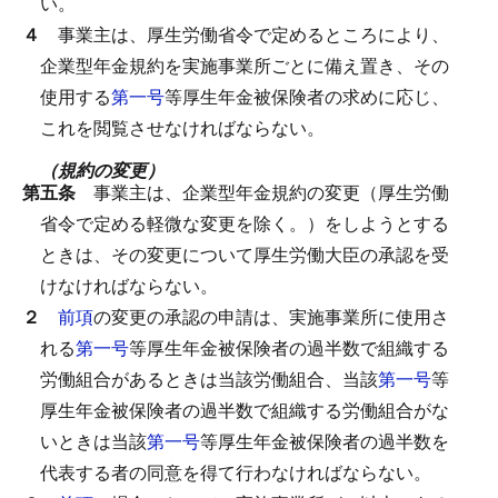
い。
４
事業主は、厚生労働省令で定めるところにより、
企業型年金規約を実施事業所ごとに備え置き、その
使用する
第一号
等厚生年金被保険者の求めに応じ、
これを閲覧させなければならない。
（規約の変更）
第五条
事業主は、企業型年金規約の変更（厚生労働
省令で定める軽微な変更を除く。）をしようとする
ときは、その変更について厚生労働大臣の承認を受
けなければならない。
２
前項
の変更の承認の申請は、実施事業所に使用さ
れる
第一号
等厚生年金被保険者の過半数で組織する
労働組合があるときは当該労働組合、当該
第一号
等
厚生年金被保険者の過半数で組織する労働組合がな
いときは当該
第一号
等厚生年金被保険者の過半数を
代表する者の同意を得て行わなければならない。