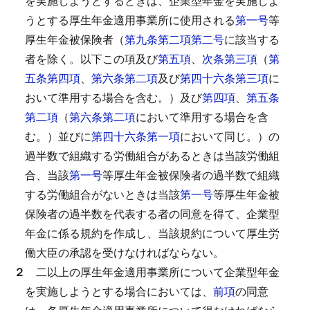
を実施しようとするときは、企業型年金を実施しよ
うとする厚生年金適用事業所に使用される
第一号
等
厚生年金被保険者（
第九条第二項第二号
に該当する
者を除く。以下この項及び
第五項
、
次条第三項
（
第
五条第四項
、
第六条第二項
及び
第四十六条第三項
に
おいて準用する場合を含む。）及び
第四項
、
第五条
第二項
（
第六条第二項
において準用する場合を含
む。）並びに
第四十六条第一項
において同じ。）の
過半数で組織する労働組合があるときは当該労働組
合、当該
第一号
等厚生年金被保険者の過半数で組織
する労働組合がないときは当該
第一号
等厚生年金被
保険者の過半数を代表する者の同意を得て、企業型
年金に係る規約を作成し、当該規約について厚生労
働大臣の承認を受けなければならない。
２
二以上の厚生年金適用事業所について企業型年金
を実施しようとする場合においては、
前項
の同意