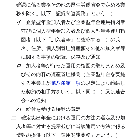
確認に係る業務その他の厚生労働省令で定める業
務を除く。以下「記録関連業務」という。）
イ
企業型年金加入者及び企業型年金運用指図者
並びに個人型年金加入者及び個人型年金運用指
図者（以下「加入者等」と総称する。）の氏
名、住所、個人別管理資産額その他の加入者等
に関する事項の記録、保存及び通知
ロ
加入者等が行った運用の指図の取りまとめ及
びその内容の資産管理機関（企業型年金を実施
する事業主が
第八条第一項
の規定により締結し
た契約の相手方をいう。以下同じ。）又は連合
会への通知
ハ
給付を受ける権利の裁定
二
確定拠出年金における運用の方法の選定及び加
入者等に対する提示並びに当該運用の方法に係る
情報の提供（以下「運用関連業務」という。）