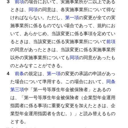
３
前項
の場合において、実施事業所が二以上である
ときは、
同項
の同意は、各実施事業所について得な
ければならない。
ただし、
第一項
の変更が全ての実
施事業所に係るものでない場合であって、規約にお
いて、あらかじめ、当該変更に係る事項を定めてい
るときは、当該変更に係る実施事業所について
前項
の同意があったときは、当該変更に係る実施事業所
以外の実施事業所についても
同項
の同意があったも
のとみなすことができる。
４
前条
の規定は、
第一項
の変更の承認の申請があっ
た場合について準用する。
この場合において、
同条
第三項
中「第一号等厚生年金被保険者」とあるの
は、「第一号等厚生年金被保険者（企業型年金運用
指図者に係る事項に重要な変更を加えたときは、企
業型年金運用指図者を含む。）」と読み替えるもの
とする。