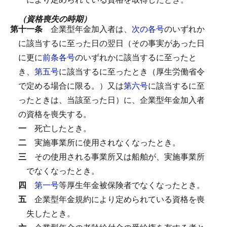
（資格喪失の時期）
第十一条
企業型年金加入者は、
次の各号
のいずれか
に該当するに至った日の翌日（その事実があった日
に更に
前条各号
のいずれかに該当するに至ったと
き、
第五号
に該当するに至ったとき（厚生労働省令
で定める場合に限る。）又は
第六号
に該当するに至
ったときは、当該至った日）に、企業型年金加入者
の資格を喪失する。
一
死亡したとき。
二
実施事業所に使用されなくなったとき。
三
その使用される事業所又は船舶が、実施事業所
でなくなったとき。
四
第一号
等厚生年金被保険者でなくなったとき。
五
企業型年金規約により定められている資格を喪
失したとき。