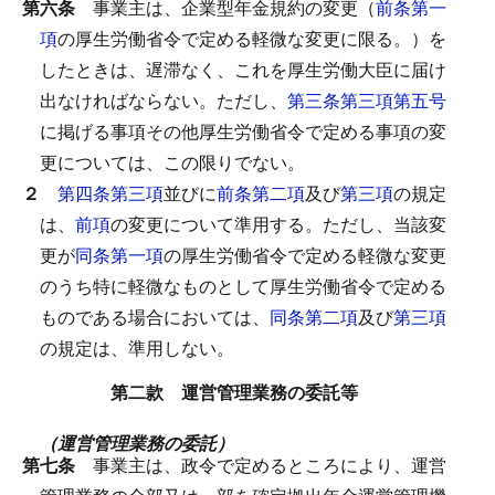
第六条
事業主は、企業型年金規約の変更（
前条第一
項
の厚生労働省令で定める軽微な変更に限る。）を
したときは、遅滞なく、これを厚生労働大臣に届け
出なければならない。
ただし、
第三条第三項第五号
に掲げる事項その他厚生労働省令で定める事項の変
更については、この限りでない。
２
第四条第三項
並びに
前条第二項
及び
第三項
の規定
は、
前項
の変更について準用する。
ただし、当該変
更が
同条第一項
の厚生労働省令で定める軽微な変更
のうち特に軽微なものとして厚生労働省令で定める
ものである場合においては、
同条第二項
及び
第三項
の規定は、準用しない。
第二款 運営管理業務の委託等
（運営管理業務の委託）
第七条
事業主は、政令で定めるところにより、運営