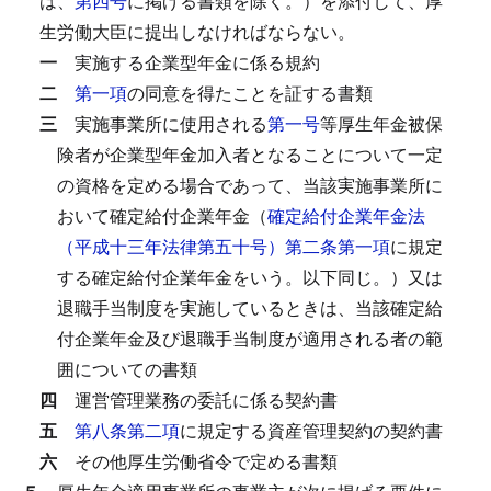
は、
第四号
に掲げる書類を除く。）を添付して、厚
生労働大臣に提出しなければならない。
一
実施する企業型年金に係る規約
二
第一項
の同意を得たことを証する書類
三
実施事業所に使用される
第一号
等厚生年金被保
険者が企業型年金加入者となることについて一定
の資格を定める場合であって、当該実施事業所に
おいて確定給付企業年金（
確定給付企業年金法
（平成十三年法律第五十号）第二条第一項
に規定
する確定給付企業年金をいう。以下同じ。）又は
退職手当制度を実施しているときは、当該確定給
付企業年金及び退職手当制度が適用される者の範
囲についての書類
四
運営管理業務の委託に係る契約書
五
第八条第二項
に規定する資産管理契約の契約書
六
その他厚生労働省令で定める書類