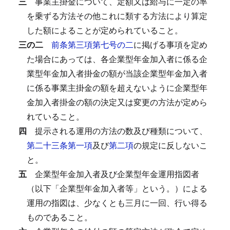
三
事業主掛金について、定額又は給与に一定の率
を乗ずる方法その他これに類する方法により算定
した額によることが定められていること。
三の二
前条第三項第七号の二
に掲げる事項を定め
た場合にあっては、各企業型年金加入者に係る企
業型年金加入者掛金の額が当該企業型年金加入者
に係る事業主掛金の額を超えないように企業型年
金加入者掛金の額の決定又は変更の方法が定めら
れていること。
四
提示される運用の方法の数及び種類について、
第二十三条第一項
及び
第二項
の規定に反しないこ
と。
五
企業型年金加入者及び企業型年金運用指図者
（以下「企業型年金加入者等」という。）による
運用の指図は、少なくとも三月に一回、行い得る
ものであること。