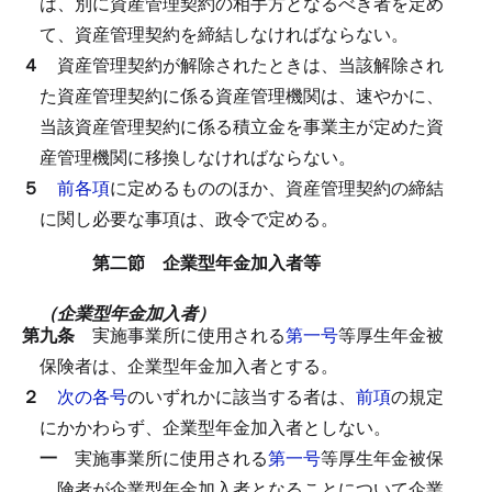
は、別に資産管理契約の相手方となるべき者を定め
て、資産管理契約を締結しなければならない。
４
資産管理契約が解除されたときは、当該解除され
た資産管理契約に係る資産管理機関は、速やかに、
当該資産管理契約に係る積立金を事業主が定めた資
産管理機関に移換しなければならない。
５
前各項
に定めるもののほか、資産管理契約の締結
に関し必要な事項は、政令で定める。
第二節 企業型年金加入者等
（企業型年金加入者）
第九条
実施事業所に使用される
第一号
等厚生年金被
保険者は、企業型年金加入者とする。
２
次の各号
のいずれかに該当する者は、
前項
の規定
にかかわらず、企業型年金加入者としない。
一
実施事業所に使用される
第一号
等厚生年金被保
険者が企業型年金加入者となることについて企業