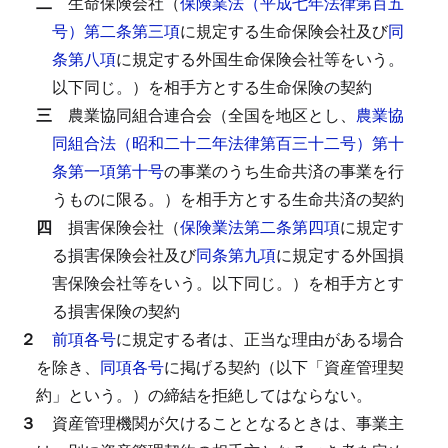
二
生命保険会社（
保険業法（平成七年法律第百五
号）第二条第三項
に規定する生命保険会社及び
同
条第八項
に規定する外国生命保険会社等をいう。
以下同じ。）を相手方とする生命保険の契約
三
農業協同組合連合会（全国を地区とし、
農業協
同組合法（昭和二十二年法律第百三十二号）第十
条第一項第十号
の事業のうち生命共済の事業を行
うものに限る。）を相手方とする生命共済の契約
四
損害保険会社（
保険業法第二条第四項
に規定す
る損害保険会社及び
同条第九項
に規定する外国損
害保険会社等をいう。以下同じ。）を相手方とす
る損害保険の契約
２
前項各号
に規定する者は、正当な理由がある場合
を除き、
同項各号
に掲げる契約（以下「資産管理契
約」という。）の締結を拒絶してはならない。
３
資産管理機関が欠けることとなるときは、事業主