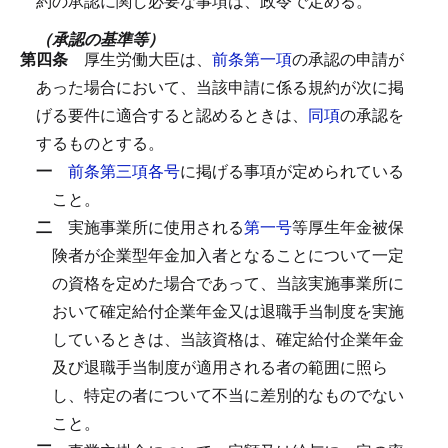
約の承認に関し必要な事項は、政令で定める。
（承認の基準等）
第四条
厚生労働大臣は、
前条第一項
の承認の申請が
あった場合において、当該申請に係る規約が次に掲
げる要件に適合すると認めるときは、
同項
の承認を
するものとする。
一
前条第三項各号
に掲げる事項が定められている
こと。
二
実施事業所に使用される
第一号
等厚生年金被保
険者が企業型年金加入者となることについて一定
の資格を定めた場合であって、当該実施事業所に
おいて確定給付企業年金又は退職手当制度を実施
しているときは、当該資格は、確定給付企業年金
及び退職手当制度が適用される者の範囲に照ら
し、特定の者について不当に差別的なものでない
こと。