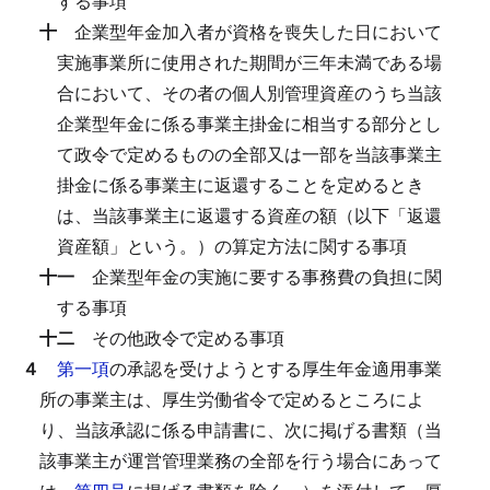
する事項
十
企業型年金加入者が資格を喪失した日において
実施事業所に使用された期間が三年未満である場
合において、その者の個人別管理資産のうち当該
企業型年金に係る事業主掛金に相当する部分とし
て政令で定めるものの全部又は一部を当該事業主
掛金に係る事業主に返還することを定めるとき
は、当該事業主に返還する資産の額（以下「返還
資産額」という。）の算定方法に関する事項
十一
企業型年金の実施に要する事務費の負担に関
する事項
十二
その他政令で定める事項
４
第一項
の承認を受けようとする厚生年金適用事業
所の事業主は、厚生労働省令で定めるところによ
り、当該承認に係る申請書に、次に掲げる書類（当
該事業主が運営管理業務の全部を行う場合にあって