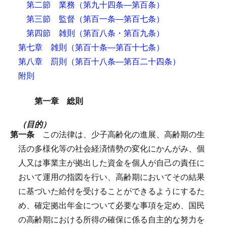
第二節 業務
（第九十四条―第百条）
第三節 監督
（第百一条―第百七条）
第四節 雑則
（第百八条・第百九条）
第七章 雑則
（第百十条―第百十七条）
第八章 罰則
（第百十八条―第百二十四条）
附則
第一章 総則
（目的）
第一条
この法律は、少子高齢化の進展、高齢期の生
活の多様化等の社会経済情勢の変化にかんがみ、個
人又は事業主が拠出した資金を個人が自己の責任に
おいて運用の指図を行い、高齢期においてその結果
に基づいた給付を受けることができるようにするた
め、確定拠出年金について必要な事項を定め、国民
の高齢期における所得の確保に係る自主的な努力を