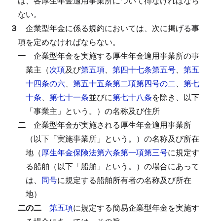
は、各厚生年金適用事業所について得なければなら
ない。
３
企業型年金に係る規約においては、次に掲げる事
項を定めなければならない。
一
企業型年金を実施する厚生年金適用事業所の事
業主（
次項
及び
第五項
、
第四十七条第五号
、
第五
十四条の六
、
第五十五条第二項第四号の二
、
第七
十条
、
第七十一条
並びに
第七十八条
を除き、以下
「事業主」という。）の名称及び住所
二
企業型年金が実施される厚生年金適用事業所
（以下「実施事業所」という。）の名称及び所在
地（
厚生年金保険法第六条第一項第三号
に規定す
る船舶（以下「船舶」という。）の場合にあって
は、
同号
に規定する船舶所有者の名称及び所在
地）
二の二
第五項
に規定する簡易企業型年金を実施す