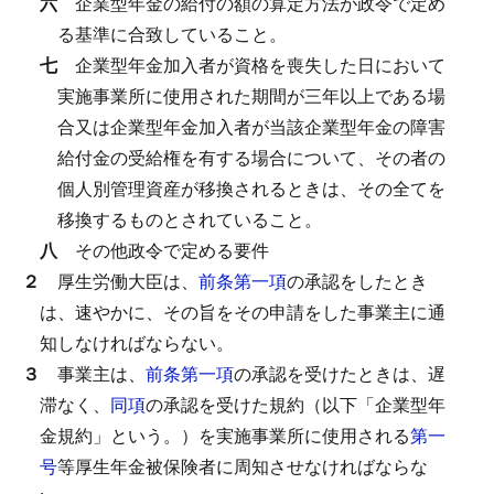
六
企業型年金の給付の額の算定方法が政令で定め
る基準に合致していること。
七
企業型年金加入者が資格を喪失した日において
実施事業所に使用された期間が三年以上である場
合又は企業型年金加入者が当該企業型年金の障害
給付金の受給権を有する場合について、その者の
個人別管理資産が移換されるときは、その全てを
移換するものとされていること。
八
その他政令で定める要件
２
厚生労働大臣は、
前条第一項
の承認をしたとき
は、速やかに、その旨をその申請をした事業主に通
知しなければならない。
３
事業主は、
前条第一項
の承認を受けたときは、遅
滞なく、
同項
の承認を受けた規約（以下「企業型年
金規約」という。）を実施事業所に使用される
第一
号
等厚生年金被保険者に周知させなければならな