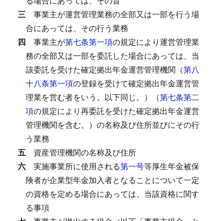
る場合にあっては、その旨
三
事業主が運営管理業務の全部又は一部を行う場
合にあっては、その行う業務
四
事業主が
第七条第一項
の規定により運営管理業
務の全部又は一部を委託した場合にあっては、当
該委託を受けた確定拠出年金運営管理機関（
第八
十八条第一項
の登録を受けて確定拠出年金運営管
理業を営む者をいう。以下同じ。）（
第七条第二
項
の規定により再委託を受けた確定拠出年金運営
管理機関を含む。）の名称及び住所並びにその行
う業務
五
資産管理機関の名称及び住所
六
実施事業所に使用される
第一号
等厚生年金被保
険者が企業型年金加入者となることについて一定
の資格を定める場合にあっては、当該資格に関す
る事項