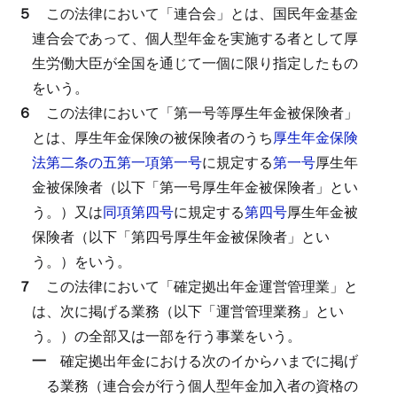
５
この法律において「連合会」とは、国民年金基金
連合会であって、個人型年金を実施する者として厚
生労働大臣が全国を通じて一個に限り指定したもの
をいう。
６
この法律において「第一号等厚生年金被保険者」
とは、厚生年金保険の被保険者のうち
厚生年金保険
法第二条の五第一項第一号
に規定する
第一号
厚生年
金被保険者（以下「第一号厚生年金被保険者」とい
う。）又は
同項第四号
に規定する
第四号
厚生年金被
保険者（以下「第四号厚生年金被保険者」とい
う。）をいう。
７
この法律において「確定拠出年金運営管理業」と
は、次に掲げる業務（以下「運営管理業務」とい
う。）の全部又は一部を行う事業をいう。
一
確定拠出年金における次のイからハまでに掲げ
る業務（連合会が行う個人型年金加入者の資格の