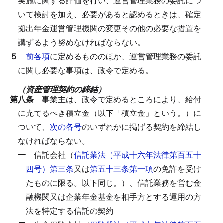
実施に関する評価を行い、運営管理業務の委託につ
いて検討を加え、必要があると認めるときは、確定
拠出年金運営管理機関の変更その他の必要な措置を
講ずるよう努めなければならない。
５
前各項
に定めるもののほか、運営管理業務の委託
に関し必要な事項は、政令で定める。
（資産管理契約の締結）
第八条
事業主は、政令で定めるところにより、給付
に充てるべき積立金（以下「積立金」という。）に
ついて、
次の各号
のいずれかに掲げる契約を締結し
なければならない。
一
信託会社（
信託業法（平成十六年法律第百五十
四号）第三条
又は
第五十三条第一項
の免許を受け
たものに限る。以下同じ。）、信託業務を営む金
融機関又は企業年金基金を相手方とする運用の方
法を特定する信託の契約