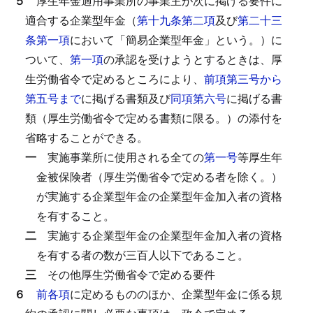
５
厚生年金適用事業所の事業主が次に掲げる要件に
適合する企業型年金（
第十九条第二項
及び
第二十三
条第一項
において「簡易企業型年金」という。）に
ついて、
第一項
の承認を受けようとするときは、厚
生労働省令で定めるところにより、
前項第三号から
第五号まで
に掲げる書類及び
同項第六号
に掲げる書
類（厚生労働省令で定める書類に限る。）の添付を
省略することができる。
一
実施事業所に使用される全ての
第一号
等厚生年
金被保険者（厚生労働省令で定める者を除く。）
が実施する企業型年金の企業型年金加入者の資格
を有すること。
二
実施する企業型年金の企業型年金加入者の資格
を有する者の数が三百人以下であること。
三
その他厚生労働省令で定める要件
６
前各項
に定めるもののほか、企業型年金に係る規