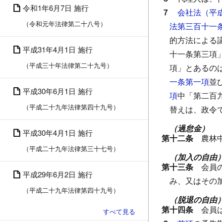
令和1年6月7日 施行
７
会社法（平
（令和元年法律第二十八号）
法第三百十一
的方法による
平成31年4月1日 施行
十一条第三項
（平成三十年法律第二十九号）
項」とあるの
一条第一項
並
平成30年6月1日 施行
項
中「第二百
（平成二十九年法律第四十九号）
替えは、政令
（過怠金）
平成30年4月1日 施行
第十二条
農林
（平成二十九年法律第三十七号）
（加入の自由
第十三条
会員
平成29年6月2日 施行
み、又はその
（平成二十九年法律第四十九号）
（脱退の自由
第十四条
会員