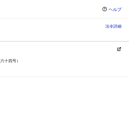
ヘルプ
法令詳細
第六十四号）
ン（選択すると条文の表示方法が変わります）