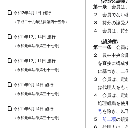
（持分の譲渡
第十条
会員は
令和2年4月1日 施行
２
会員でない
（平成二十九年法律第四十五号）
３
持分の譲受
４
会員は、持
令和1年12月14日 施行
（議決権）
（令和元年法律第三十七号）
第十一条
会員
２
農林中央金
令和1年12月11日 施行
を直接に構成
（令和元年法律第七十一号）
に基づき、二
３
会員は、定
令和1年9月14日 施行
は代理人をも
（令和元年法律第三十七号）
４
会員は、定
処理組織を使
令和1年6月14日 施行
号
を除き、以
（令和元年法律第三十七号）
５
前二項
の規
６
代理人は、