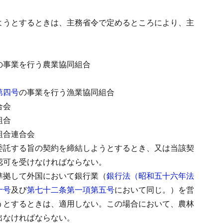
ようとするときは、主務省令で定めるところにより、主
の事業を行う農業協同組合
第四号
の事業を行う漁業協同組合
合会
組合
組合連合会
委託する旨の契約を締結しようとするとき、又は当該契
認可を受けなければならない。
準拠して外国において銀行業（
銀行法（昭和五十六年法
十号
及び
第七十二条第一項第五号
において同じ。）を営
うとするときは、適用しない。
この場合において、農林
出なければならない。