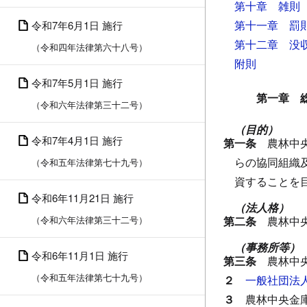
第十章 雑則
第十一章 罰
令和7年6月1日 施行
第十二章 没
（令和四年法律第六十八号）
附則
令和7年5月1日 施行
第一章 
（令和六年法律第三十二号）
（目的）
令和7年4月1日 施行
第一条
農林中
らの協同組織
（令和五年法律第七十九号）
資することを
令和6年11月21日 施行
（法人格）
（令和六年法律第三十二号）
第二条
農林中
（事務所等）
令和6年11月1日 施行
第三条
農林中
（令和五年法律第七十九号）
２
一般社団法
３
農林中央金