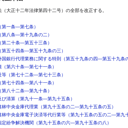
法（大正十二年法律第四十二号）の全部を改正する。
（第一条―第七条）
（第八条―第十九条の二）
（第二十条―第五十三条）
（第五十四条―第五十九条の三）
外国銀行代理業務に関する特則
（第五十九条の四―第五十九条
債
（第六十条―第七十一条）
社等
（第七十二条―第七十三条）
（第七十四条―第八十一条）
（第八十二条―第九十条）
及び清算
（第九十一条―第九十五条）
農林中央金庫代理業
（第九十五条の二―第九十五条の五）
農林中央金庫電子決済等代行業等
（第九十五条の五の二―第九
指定紛争解決機関
（第九十五条の六―第九十五条の八）