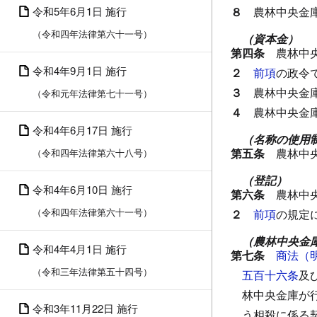
令和5年6月1日 施行
８
農林中央金
（令和四年法律第六十一号）
（資本金）
第四条
農林中
令和4年9月1日 施行
２
前項
の政令
３
農林中央金
（令和元年法律第七十一号）
４
農林中央金
令和4年6月17日 施行
（名称の使用
第五条
農林中
（令和四年法律第六十八号）
（登記）
令和4年6月10日 施行
第六条
農林中
（令和四年法律第六十一号）
２
前項
の規定
（農林中央金
令和4年4月1日 施行
第七条
商法（
（令和三年法律第五十四号）
五百十六条
及
林中央金庫が
令和3年11月22日 施行
う相殺に係る