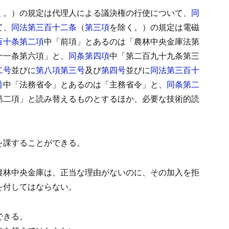
く。）の規定は代理人による議決権の行使について、
同
て、
同法第三百十二条
（
第三項
を除く。）の規定は電磁
百十条第二項
中「前項」とあるのは「農林中央金庫法第
十一条第六項」と、
同条第四項
中「第二百九十九条第三
二号
並びに
第八項第三号
及び
第四号
並びに
同法第三百十
号
中「法務省令」とあるのは「主務省令」と、
同条第二
第二項」と読み替えるものとするほか、必要な技術的読
を課することができる。
農林中央金庫は、正当な理由がないのに、その加入を拒
を付してはならない。
できる。