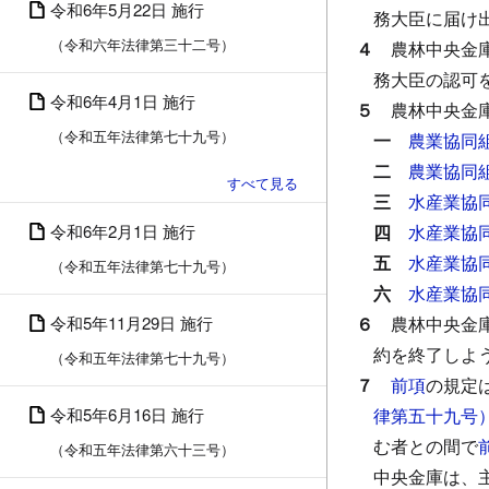
令和6年5月22日 施行
務大臣に届け
（令和六年法律第三十二号）
４
農林中央金
務大臣の認可
令和6年4月1日 施行
５
農林中央金
（令和五年法律第七十九号）
一
農業協同
二
農業協同
三
水産業協
令和6年2月1日 施行
四
水産業協
五
水産業協
（令和五年法律第七十九号）
六
水産業協
令和5年11月29日 施行
６
農林中央金
約を終了しよ
（令和五年法律第七十九号）
７
前項
の規定
令和5年6月16日 施行
律第五十九号
む者との間で
（令和五年法律第六十三号）
中央金庫は、