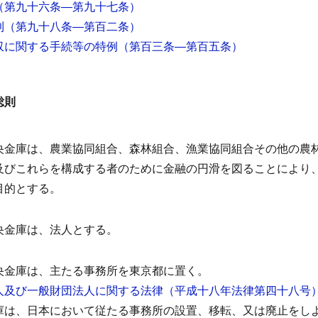
（第九十六条―第九十七条）
則
（第九十八条―第百二条）
収に関する手続等の特例
（第百三条―第百五条）
総則
央金庫は、農業協同組合、森林組合、漁業協同組合その他の農
及びこれらを構成する者のために金融の円滑を図ることにより
目的とする。
央金庫は、法人とする。
央金庫は、主たる事務所を東京都に置く。
人及び一般財団法人に関する法律（平成十八年法律第四十八号
庫は、日本において従たる事務所の設置、移転、又は廃止をし