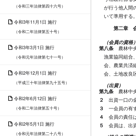
（令和三年法律第四十六号）
が行う他人間
いて準用する
令和3年11月1日 施行
第二章 
（令和二年法律第五十号）
（会員の資格
令和3年3月1日 施行
第八条
農林中
漁業協同組合
（令和元年法律第七十一号）
会、農業共済
令和2年12月1日 施行
会、土地改良
（平成三十年法律第九十五号）
（出資）
第九条
農林中
令和2年6月12日 施行
２
出資一口の
３
一会員の有
（令和二年法律第五十号）
４
会員の責任
令和2年5月1日 施行
５
会員は、出
（令和元年法律第二十八号）