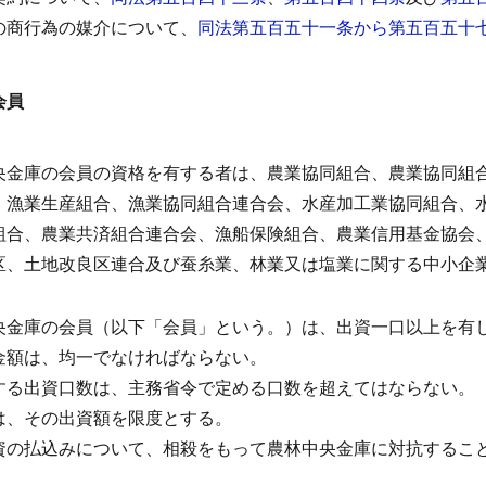
の商行為の媒介について、
同法第五百五十一条から第五百五十
。
会員
）
央金庫の会員の資格を有する者は、農業協同組合、農業協同組
、漁業生産組合、漁業協同組合連合会、水産加工業協同組合、
組合、農業共済組合連合会、漁船保険組合、農業信用基金協会
区、土地改良区連合及び蚕糸業、林業又は塩業に関する中小企
央金庫の会員（以下「会員」という。）は、出資一口以上を有
金額は、均一でなければならない。
する出資口数は、主務省令で定める口数を超えてはならない。
は、その出資額を限度とする。
資の払込みについて、相殺をもって農林中央金庫に対抗するこ