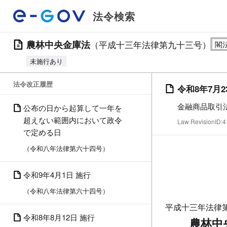
法令検索
農林中央金庫法
（平成十三年法律第九十三号）
未施行あり
法令改正履歴
令和8年7月2
金融商品取引
公布の日から起算して一年を
超えない範囲内において政令
Law RevisionID
で定める日
（令和八年法律第六十四号）
令和9年4月1日 施行
（令和八年法律第六十四号）
平成十三年法律
令和8年8月12日 施行
農林中