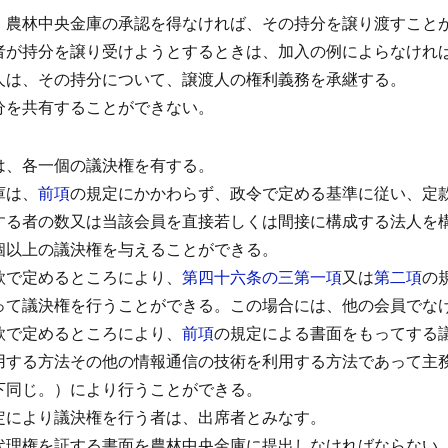
）
、農林中央金庫の承認を得なければ、その持分を譲り渡すこと
者が持分を譲り受けようとするときは、加入の例によらなけれ
人は、その持分について、譲渡人の権利義務を承継する。
分を共有することができない。
は、各一個の議決権を有する。
庫は、
前項
の規定にかかわらず、政令で定める基準に従い、定
する者の数又は当該会員を直接若しくは間接に構成する法人を
個以上の議決権を与えることができる。
款で定めるところにより、
第四十六条の三第一項
又は
第二項
の
って議決権を行うことができる。
この場合には、他の会員でな
款で定めるところにより、
前項
の規定による書面をもってする
用する方法その他の情報通信の技術を利用する方法であって主
下同じ。）により行うことができる。
定により議決権を行う者は、出席者とみなす。
代理権を証する書面を農林中央金庫に提出しなければならない