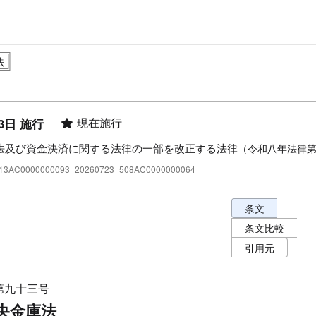
現在施行
3日 施行
法及び資金決済に関する法律の一部を改正する法律
（令和八年法律
:413AC0000000093_20260723_508AC0000000064
条文表示オプショ
条文
条文比較
引用元
第九十三号
央金庫法