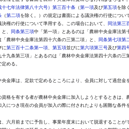
成十七年法律第八十六号）第三百十条
（
第一項
及び
第五項
を除
条
（
第二項
を除く。）の規定は書面による議決権の行使につい
議決権の行使について準用する。
この場合において、
同法第三
」と、
同条第三項
中「第一項」とあるのは「農林中央金庫法第
は「農林中央金庫法第四十六条の三第二項」と、
同条第七項第
びに
第三百十二条第一項
、
第五項
並びに
第六項第三号
及び
第四
九十九条第三項」とあるのは「農林中央金庫法第四十六条の三
で定める。
中央金庫は、定款で定めるところにより、会員に対して過怠金
）
の資格を有する者が農林中央金庫に加入しようとするときは、
加入につき現在の会員が加入の際に付されたよりも困難な条件
）
は、六月前までに予告し、事業年度末において脱退することが