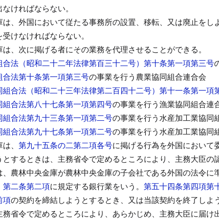
出なければならない。
庫は、外国において従たる事務所の設置、移転、又は廃止をし
を受けなければならない。
庫は、次に掲げる者にその業務を代理させることができる。
組合法（昭和二十二年法律第百三十二号）第十条第一項第三号
組合法第十条第一項第三号
の事業を行う農業協同組合連合会
同組合法（昭和二十三年法律第二百四十二号）第十一条第一項
同組合法第八十七条第一項第四号
の事業を行う漁業協同組合連
同組合法第九十三条第一項第二号
の事業を行う水産加工業協同
同組合法第九十七条第一項第二号
の事業を行う水産加工業協同
庫は、
第九十五条の二第二項各号
に掲げる行為を外国において
うとするときは、主務省令で定めるところにより、主務大臣の
は、農林中央金庫が農林中央金庫の子会社である外国の法令に
）第二条第二項
に規定する銀行業をいう。
第五十四条第四項第
前項
の契約を締結しようとするとき、又は当該契約を終了しよ
主務省令で定めるところにより、あらかじめ、主務大臣に届け