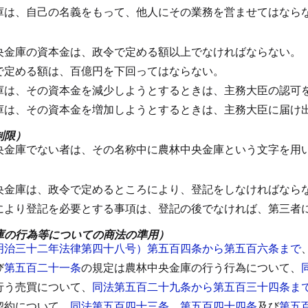
庫は、自己の名義をもって、他人にその業務を営ませてはなら
央金庫の資本金は、政令で定める額以上でなければならない。
で定める額は、百億円を下回ってはならない。
庫は、その資本金を減少しようとするときは、主務大臣の認可
庫は、その資本金を増加しようとするときは、主務大臣に届け
制限）
央金庫でない者は、その名称中に農林中央金庫という文字を用
央金庫は、政令で定めるところにより、登記をしなければなら
により登記を必要とする事項は、登記の後でなければ、第三者
庫の行為等についての商法の準用）
明治三十二年法律第四十八号）第五百四条から第五百六条まで
び
第五百二十一条
の規定は農林中央金庫の行う行為について、
行う売買について、
同法第五百二十九条から第五百三十四条ま
契約について、
同法第五百四十三条
、
第五百四十四条
及び
第五