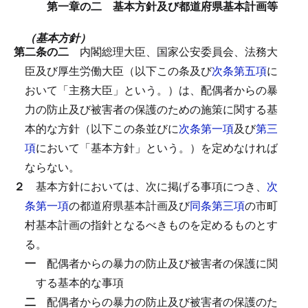
第一章の二 基本方針及び都道府県基本計画等
（基本方針）
第二条の二
内閣総理大臣、国家公安委員会、法務大
臣及び厚生労働大臣（以下この条及び
次条第五項
に
おいて「主務大臣」という。）は、配偶者からの暴
力の防止及び被害者の保護のための施策に関する基
本的な方針（以下この条並びに
次条第一項
及び
第三
項
において「基本方針」という。）を定めなければ
ならない。
２
基本方針においては、次に掲げる事項につき、
次
条第一項
の都道府県基本計画及び
同条第三項
の市町
村基本計画の指針となるべきものを定めるものとす
る。
一
配偶者からの暴力の防止及び被害者の保護に関
する基本的な事項
二
配偶者からの暴力の防止及び被害者の保護のた