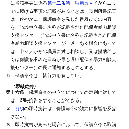
に当該事実に係る
第十二条第一項第五号
イからニま
でに掲げる事項の記載があるときは、裁判所書記官
は、速やかに、保護命令を発した旨及びその内容
を、当該申立書に名称が記載された配偶者暴力相談
支援センター（当該申立書に名称が記載された配偶
者暴力相談支援センターが二以上ある場合にあって
は、申立人がその職員に対し相談し、又は援助若し
くは保護を求めた日時が最も遅い配偶者暴力相談支
援センター）の長に通知するものとする。
５
保護命令は、執行力を有しない。
（即時抗告）
第十六条
保護命令の申立てについての裁判に対して
は、即時抗告をすることができる。
２
前項
の即時抗告は、保護命令の効力に影響を及ぼ
さない。
３
即時抗告があった場合において、保護命令の取消