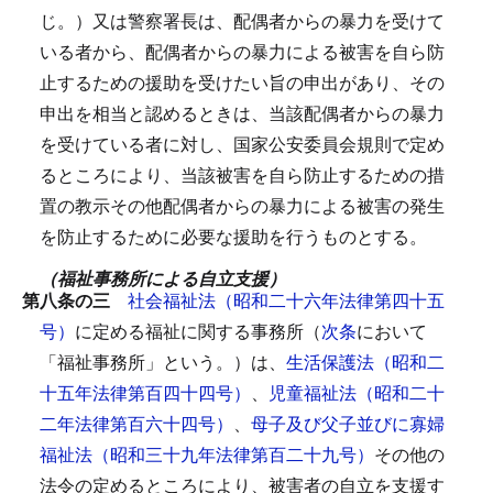
じ。）又は警察署長は、配偶者からの暴力を受けて
いる者から、配偶者からの暴力による被害を自ら防
止するための援助を受けたい旨の申出があり、その
申出を相当と認めるときは、当該配偶者からの暴力
を受けている者に対し、国家公安委員会規則で定め
るところにより、当該被害を自ら防止するための措
置の教示その他配偶者からの暴力による被害の発生
を防止するために必要な援助を行うものとする。
（福祉事務所による自立支援）
第八条の三
社会福祉法（昭和二十六年法律第四十五
号）
に定める福祉に関する事務所（
次条
において
「福祉事務所」という。）は、
生活保護法（昭和二
十五年法律第百四十四号）
、
児童福祉法（昭和二十
二年法律第百六十四号）
、
母子及び父子並びに寡婦
福祉法（昭和三十九年法律第百二十九号）
その他の
法令の定めるところにより、被害者の自立を支援す