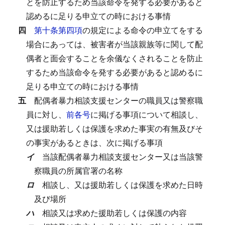
とを防止するため当該命令を発する必要があると
認めるに足りる申立ての時における事情
四
第十条第四項
の規定による命令の申立てをする
場合にあっては、被害者が当該親族等に関して配
偶者と面会することを余儀なくされることを防止
するため当該命令を発する必要があると認めるに
足りる申立ての時における事情
五
配偶者暴力相談支援センターの職員又は警察職
員に対し、
前各号
に掲げる事項について相談し、
又は援助若しくは保護を求めた事実の有無及びそ
の事実があるときは、次に掲げる事項
イ
当該配偶者暴力相談支援センター又は当該警
察職員の所属官署の名称
ロ
相談し、又は援助若しくは保護を求めた日時
及び場所
ハ
相談又は求めた援助若しくは保護の内容