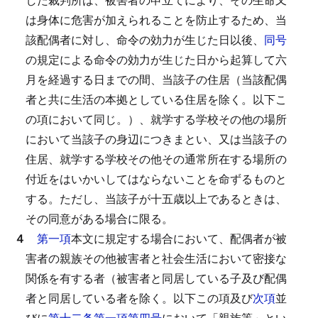
は身体に危害が加えられることを防止するため、当
該配偶者に対し、命令の効力が生じた日以後、
同号
の規定による命令の効力が生じた日から起算して六
月を経過する日までの間、当該子の住居（当該配偶
者と共に生活の本拠としている住居を除く。以下こ
の項において同じ。）、就学する学校その他の場所
において当該子の身辺につきまとい、又は当該子の
住居、就学する学校その他その通常所在する場所の
付近をはいかいしてはならないことを命ずるものと
する。
ただし、当該子が十五歳以上であるときは、
その同意がある場合に限る。
４
第一項
本文に規定する場合において、配偶者が被
害者の親族その他被害者と社会生活において密接な
関係を有する者（被害者と同居している子及び配偶
者と同居している者を除く。以下この項及び
次項
並
びに
第十二条第一項第四号
において「親族等」とい