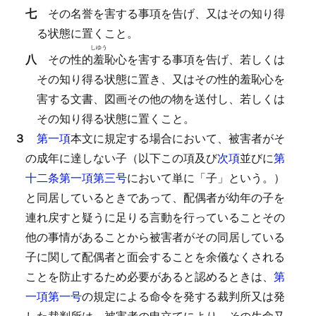
七
その名誉を害する事項を告げ、又はその知り得
る状態に置くこと。
しゆう
八
その性的
羞
恥心を害する事項を告げ、若しくは
その知り得る状態に置き、又はその性的羞恥心を
害する文書、図画その他の物を送付し、若しくは
その知り得る状態に置くこと。
３
第一項
本文に規定する場合において、被害者がそ
の成年に達しない子（以下この項及び
次項
並びに
第
十二条第一項第三号
において単に「子」という。）
と同居しているときであって、配偶者が幼年の子を
連れ戻すと疑うに足りる言動を行っていることその
他の事情があることから被害者がその同居している
子に関して配偶者と面会することを余儀なくされる
ことを防止するため必要があると認めるときは、
第
一項第一号
の規定による命令を発する裁判所又は発
した裁判所は、被害者の申立てにより、その生命又