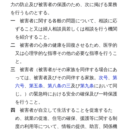
力の防止及び被害者の保護のため、次に掲げる業務
を行うものとする。
一
被害者に関する各般の問題について、相談に応
ずること又は婦人相談員若しくは相談を行う機関
を紹介すること。
二
被害者の心身の健康を回復させるため、医学的
又は心理学的な指導その他の必要な指導を行うこ
と。
三
被害者（被害者がその家族を同伴する場合にあ
っては、被害者及びその同伴する家族。
次号
、
第
六号
、
第五条
、
第八条の三
及び
第九条
において同
じ。）の緊急時における安全の確保及び一時保護
を行うこと。
四
被害者が自立して生活することを促進するた
め、就業の促進、住宅の確保、援護等に関する制
度の利用等について、情報の提供、助言、関係機