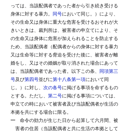
っては、当該配偶者であった者から引き続き受ける
身体に対する暴力。
同号
において同じ。）により、
その生命又は身体に重大な危害を受けるおそれが大
きいときは、裁判所は、被害者の申立てにより、そ
の生命又は身体に危害が加えられることを防止する
ため、当該配偶者（配偶者からの身体に対する暴力
又は生命等に対する脅迫を受けた後に、被害者が離
婚をし、又はその婚姻が取り消された場合にあって
は、当該配偶者であった者。以下この条、
同項第三
号
及び
第四号
並びに
第十八条第一項
において同
じ。）に対し、
次の各号
に掲げる事項を命ずるもの
とする。
ただし、
第二号
に掲げる事項については、
申立ての時において被害者及び当該配偶者が生活の
本拠を共にする場合に限る。
一
命令の効力が生じた日から起算して六月間、被
害者の住居（当該配偶者と共に生活の本拠として