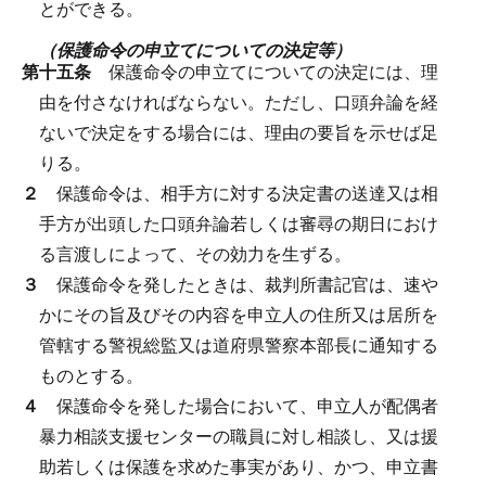
とができる。
（保護命令の申立てについての決定等）
第十五条
保護命令の申立てについての決定には、理
由を付さなければならない。
ただし、口頭弁論を経
ないで決定をする場合には、理由の要旨を示せば足
りる。
２
保護命令は、相手方に対する決定書の送達又は相
手方が出頭した口頭弁論若しくは審尋の期日におけ
る言渡しによって、その効力を生ずる。
３
保護命令を発したときは、裁判所書記官は、速や
かにその旨及びその内容を申立人の住所又は居所を
管轄する警視総監又は道府県警察本部長に通知する
ものとする。
４
保護命令を発した場合において、申立人が配偶者
暴力相談支援センターの職員に対し相談し、又は援
助若しくは保護を求めた事実があり、かつ、申立書