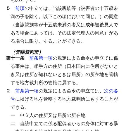
５
前項
の申立ては、当該親族等（被害者の十五歳未
満の子を除く。以下この項において同じ。）の同意
（当該親族等が十五歳未満の者又は成年被後見人で
ある場合にあっては、その法定代理人の同意）があ
る場合に限り、することができる。
（管轄裁判所）
第十一条
前条第一項
の規定による命令の申立てに係
る事件は、相手方の住所（日本国内に住所がないと
き又は住所が知れないときは居所）の所在地を管轄
する地方裁判所の管轄に属する。
２
前条第一項
の規定による命令の申立ては、
次の各
号
に掲げる地を管轄する地方裁判所にもすることが
できる。
一
申立人の住所又は居所の所在地
二
当該申立てに係る配偶者からの身体に対する暴