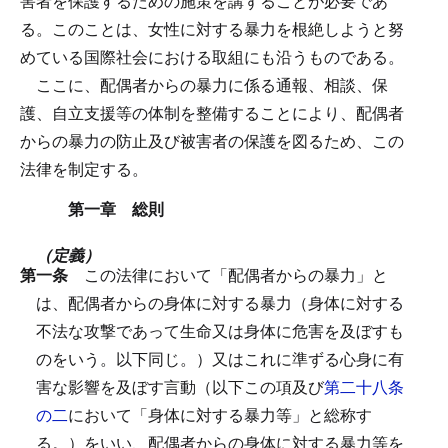
害者を保護するための施策を講ずることが必要であ
る。このことは、女性に対する暴力を根絶しようと努
めている国際社会における取組にも沿うものである。
ここに、配偶者からの暴力に係る通報、相談、保
護、自立支援等の体制を整備することにより、配偶者
からの暴力の防止及び被害者の保護を図るため、この
法律を制定する。
第一章 総則
（定義）
第一条
この法律において「配偶者からの暴力」と
は、配偶者からの身体に対する暴力（身体に対する
不法な攻撃であって生命又は身体に危害を及ぼすも
のをいう。以下同じ。）又はこれに準ずる心身に有
害な影響を及ぼす言動（以下この項及び
第二十八条
の二
において「身体に対する暴力等」と総称す
る。）をいい、配偶者からの身体に対する暴力等を