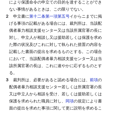
により保護命令の申立ての目的を達することができ
ない事情があるときは、この限りでない。
２
申立書に
第十二条第一項第五号
イからニまでに掲
げる事項の記載がある場合には、裁判所は、当該配
偶者暴力相談支援センター又は当該所属官署の長に
対し、申立人が相談し又は援助若しくは保護を求め
た際の状況及びこれに対して執られた措置の内容を
記載した書面の提出を求めるものとする。
この場合
において、当該配偶者暴力相談支援センター又は当
該所属官署の長は、これに速やかに応ずるものとす
る。
３
裁判所は、必要があると認める場合には、
前項
の
配偶者暴力相談支援センター若しくは所属官署の長
又は申立人から相談を受け、若しくは援助若しくは
保護を求められた職員に対し、
同項
の規定により書
面の提出を求めた事項に関して更に説明を求めるこ