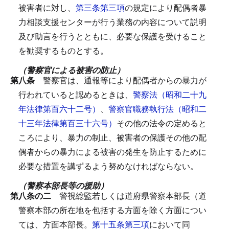
被害者に対し、
第三条第三項
の規定により配偶者暴
力相談支援センターが行う業務の内容について説明
及び助言を行うとともに、必要な保護を受けること
を勧奨するものとする。
（警察官による被害の防止）
第八条
警察官は、通報等により配偶者からの暴力が
行われていると認めるときは、
警察法（昭和二十九
年法律第百六十二号）
、
警察官職務執行法（昭和二
十三年法律第百三十六号）
その他の法令の定めると
ころにより、暴力の制止、被害者の保護その他の配
偶者からの暴力による被害の発生を防止するために
必要な措置を講ずるよう努めなければならない。
（警察本部長等の援助）
第八条の二
警視総監若しくは道府県警察本部長（道
警察本部の所在地を包括する方面を除く方面につい
ては、方面本部長。
第十五条第三項
において同