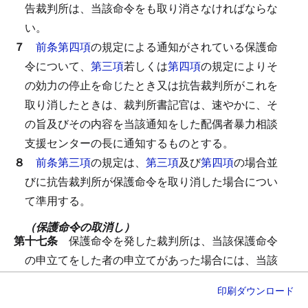
告裁判所は、当該命令をも取り消さなければならな
い。
７
前条第四項
の規定による通知がされている保護命
令について、
第三項
若しくは
第四項
の規定によりそ
の効力の停止を命じたとき又は抗告裁判所がこれを
取り消したときは、裁判所書記官は、速やかに、そ
の旨及びその内容を当該通知をした配偶者暴力相談
支援センターの長に通知するものとする。
８
前条第三項
の規定は、
第三項
及び
第四項
の場合並
びに抗告裁判所が保護命令を取り消した場合につい
て準用する。
（保護命令の取消し）
第十七条
保護命令を発した裁判所は、当該保護命令
の申立てをした者の申立てがあった場合には、当該
保護命令を取り消さなければならない。
第十条第一
印刷
ダウンロード
項第一号
又は
第二項から第四項まで
の規定による命