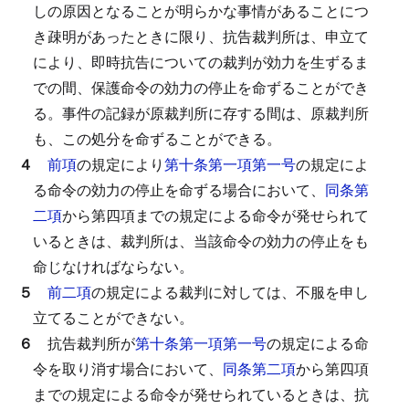
しの原因となることが明らかな事情があることにつ
き疎明があったときに限り、抗告裁判所は、申立て
により、即時抗告についての裁判が効力を生ずるま
での間、保護命令の効力の停止を命ずることができ
る。
事件の記録が原裁判所に存する間は、原裁判所
も、この処分を命ずることができる。
４
前項
の規定により
第十条第一項第一号
の規定によ
る命令の効力の停止を命ずる場合において、
同条第
二項
から第四項までの規定による命令が発せられて
いるときは、裁判所は、当該命令の効力の停止をも
命じなければならない。
５
前二項
の規定による裁判に対しては、不服を申し
立てることができない。
６
抗告裁判所が
第十条第一項第一号
の規定による命
令を取り消す場合において、
同条第二項
から第四項
までの規定による命令が発せられているときは、抗