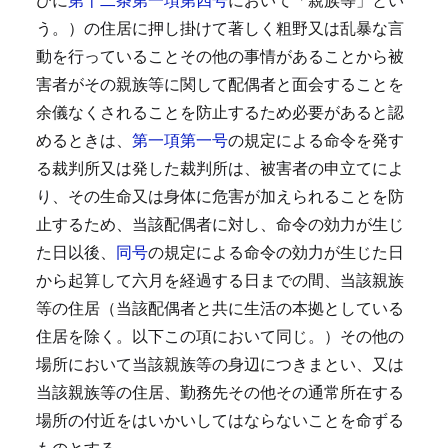
う。）の住居に押し掛けて著しく粗野又は乱暴な言
動を行っていることその他の事情があることから被
害者がその親族等に関して配偶者と面会することを
余儀なくされることを防止するため必要があると認
めるときは、
第一項第一号
の規定による命令を発す
る裁判所又は発した裁判所は、被害者の申立てによ
り、その生命又は身体に危害が加えられることを防
止するため、当該配偶者に対し、命令の効力が生じ
た日以後、
同号
の規定による命令の効力が生じた日
から起算して六月を経過する日までの間、当該親族
等の住居（当該配偶者と共に生活の本拠としている
住居を除く。以下この項において同じ。）その他の
場所において当該親族等の身辺につきまとい、又は
当該親族等の住居、勤務先その他その通常所在する
場所の付近をはいかいしてはならないことを命ずる
ものとする。