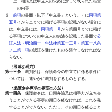
ニ
相談又は申立人の求めに対して執られた措置
の内容
２
前項
の書面（以下「申立書」という。）に
同項第
五号
イからニまでに掲げる事項の記載がない場合に
は、申立書には、
同項第一号
から第四号までに掲げ
る事項についての申立人の供述を記載した書面で
公
証人法（明治四十一年法律第五十三号）第五十八条
ノ二第一項
の認証を受けたものを添付しなければな
らない。
（迅速な裁判）
第十三条
裁判所は、保護命令の申立てに係る事件に
ついては、速やかに裁判をするものとする。
（保護命令事件の審理の方法）
第十四条
保護命令は、口頭弁論又は相手方が立ち会
うことができる審尋の期日を経なければ、これを発
することができない。
ただし、その期日を経ること