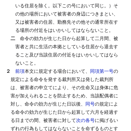
いる住居を除く。以下この号において同じ。）そ
の他の場所において被害者の身辺につきまとい、
又は被害者の住居、勤務先その他その通常所在す
る場所の付近をはいかいしてはならないこと。
二
命令の効力が生じた日から起算して二月間、被
害者と共に生活の本拠としている住居から退去す
ること及び当該住居の付近をはいかいしてはなら
ないこと。
２
前項
本文に規定する場合において、
同項第一号
の
規定による命令を発する裁判所又は発した裁判所
は、被害者の申立てにより、その生命又は身体に危
害が加えられることを防止するため、当該配偶者に
対し、命令の効力が生じた日以後、
同号
の規定によ
る命令の効力が生じた日から起算して六月を経過す
る日までの間、被害者に対して
次の各号
に掲げるい
ずれの行為もしてはならないことを命ずるものとす