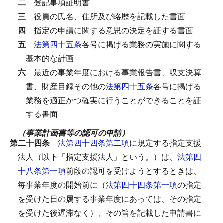
二
登記事項証明書
三
役員の氏名、住所及び略歴を記載した書面
四
指定の申請に関する意思の決定を証する書面
五
法第四十五条
各号に掲げる業務の実施に関する
基本的な計画
六
最近の事業年度における事業報告書、収支決算
書、財産目録その他の
法第四十五条
各号に掲げる
業務を適正かつ確実に行うことができることを証
する書面
（事業計画書等の認可の申請）
第二十四条
法第四十四条第二項
に規定する指定支援
法人（以下「指定支援法人」という。）は、
法第四
十八条第一項
前段の認可を受けようとするときは、
毎事業年度の開始前に（
法第四十四条第一項
の指定
を受けた日の属する事業年度にあっては、その指定
を受けた後遅滞なく）、その旨を記載した申請書に