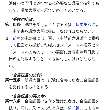
適確かつ円滑に遂行するに必要な知識及び技能であ
って、環境大臣が告示で定めるものとする。
（受験の申請）
第十四条
試験を受けようとする者は、
様式第八
によ
る申請書を環境大臣に提出しなければならない。
２
前項
の申請書には、写真（申請前六月以内に脱帽
して正面から撮影した縦六センチメートル横四セン
チメートルのもので、その裏面には撮影年月日及び
氏名を記載すること。）を添付しなければならな
い。
（合格証書の交付）
第十五条
環境大臣は、試験に合格した者に合格証書
を交付するものとする。
（合格証書の再交付）
第十六条
合格証書の交付を受けた者は、合格証書を
破り、汚し、又は失ったときは、
様式第九
による申