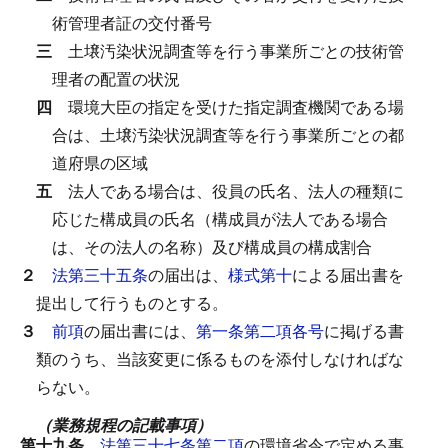
術管理者証の交付番号
三
土壌汚染状況調査等を行う事業所ごとの技術管
理者の配置の状況
四
環境大臣の指定を受けた指定調査機関である場
合は、土壌汚染状況調査等を行う事業所ごとの都
道府県の区域
五
法人である場合は、役員の氏名、法人の種類に
応じた構成員の氏名（構成員が法人である場合
は、その法人の名称）及び構成員の構成割合
２
法第三十五条
の届出は、
様式第十
による届出書を
提出して行うものとする。
３
前項
の届出書には、
第一条第二項各号
に掲げる書
類のうち、当該変更に係るものを添付しなければな
らない。
（業務規程の記載事項）
第十九条
法第三十七条第二項
の環境省令で定める事