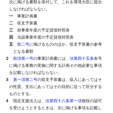
次に掲げる書類を添付して、これを環境大臣に提出
しなければならない。
一
事業計画書
二
収支予算書
三
前事業年度の予定貸借対照表
四
当該事業年度の予定貸借対照表
五
前二号
に掲げるもののほか、収支予算書の参考
となる書類
２
前項第一号
の事業計画書には、
法第四十五条
各号
に掲げる業務の実施に関する計画その他必要な事項
を記載しなければならない。
３
第一項第二号
の収支予算書は、収入にあってはそ
の性質、支出にあってはその目的に従って区分する
ものとする。
４
指定支援法人は、
法第四十八条第一項
後段の認可
を受けようとするときは、次に掲げる事項を記載し