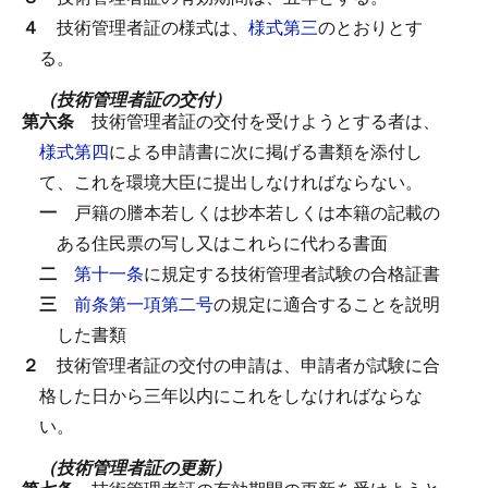
４
技術管理者証の様式は、
様式第三
のとおりとす
る。
（技術管理者証の交付）
第六条
技術管理者証の交付を受けようとする者は、
様式第四
による申請書に次に掲げる書類を添付し
て、これを環境大臣に提出しなければならない。
一
戸籍の謄本若しくは抄本若しくは本籍の記載の
ある住民票の写し又はこれらに代わる書面
二
第十一条
に規定する技術管理者試験の合格証書
三
前条第一項第二号
の規定に適合することを説明
した書類
２
技術管理者証の交付の申請は、申請者が試験に合
格した日から三年以内にこれをしなければならな
い。
（技術管理者証の更新）