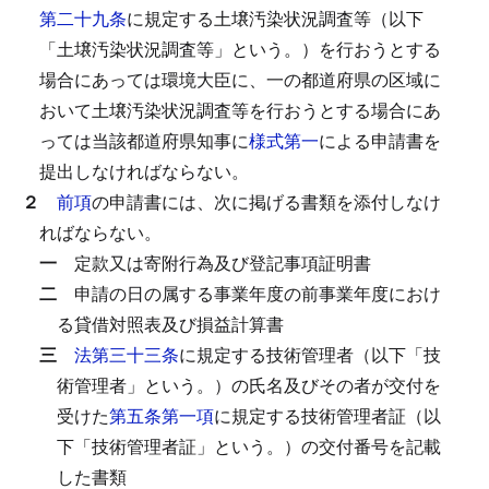
第二十九条
に規定する土壌汚染状況調査等（以下
「土壌汚染状況調査等」という。）を行おうとする
場合にあっては環境大臣に、一の都道府県の区域に
おいて土壌汚染状況調査等を行おうとする場合にあ
っては当該都道府県知事に
様式第一
による申請書を
提出しなければならない。
２
前項
の申請書には、次に掲げる書類を添付しなけ
ればならない。
一
定款又は寄附行為及び登記事項証明書
二
申請の日の属する事業年度の前事業年度におけ
る貸借対照表及び損益計算書
三
法第三十三条
に規定する技術管理者（以下「技
術管理者」という。）の氏名及びその者が交付を
受けた
第五条第一項
に規定する技術管理者証（以
下「技術管理者証」という。）の交付番号を記載
した書類