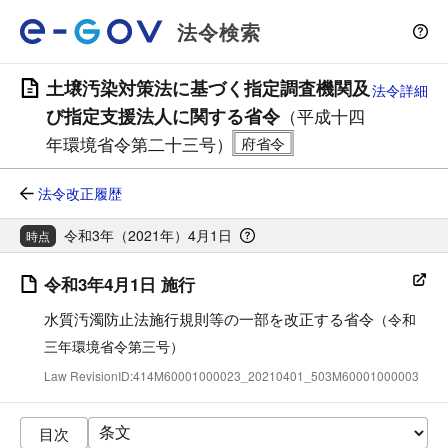
法令検索
土壌汚染対策法に基づく指定調査機関及
法令詳細
び指定支援法人に関する省令
（平成十四
年環境省令第二十三号）
法令改正履歴
令和3年（2021年）4月1日
時点
令和3年4月1日 施行
水質汚濁防止法施行規則等の一部を改正する省令
（令和
三年環境省令第三号）
Law RevisionID:414M60001000023_20210401_503M60001000003
目次