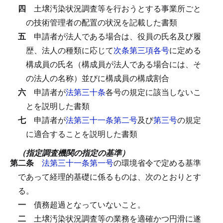
四
土壌汚染状況調査等を行おうとする事業所ごと
の技術管理者の配置の状況を記載した書類
五
申請者が法人である場合は、役員の氏名及び履
歴、法人の種類に応じて
次条第三項各号
に定める
構成員の氏名（構成員が法人である場合には、そ
の法人の名称）並びに構成員の構成割合
六
申請者が
法第三十条
各号の規定に該当しないこ
とを説明した書類
七
申請者が
法第三十一条第二号
及び
第三号
の規定
に適合することを説明した書類
（指定調査機関の指定の基準）
第二条
法第三十一条第一号
の環境省令で定める基準
であって経理的基礎に係るものは、次のとおりとす
る。
一
債務超過となっていないこと。
二
土壌汚染状況調査等の業務を適確かつ円滑に遂