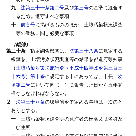
九
法第三十一条第二号
及び
第三号
の基準に適合す
るために遵守すべき事項
十
前各号
に掲げるもののほか、土壌汚染状況調査
等の業務に関し必要な事項
（帳簿）
第二十条
指定調査機関は、
法第三十八条
に規定する
帳簿を、土壌汚染状況調査等の結果を都道府県知事
（
土壌汚染対策法施行令（平成十四年政令第三百三
十六号）第十条
に規定する市にあっては、市長。
次
項第二号
において同じ。）に報告した日から五年間
保存しなければならない。
２
法第三十八条
の環境省令で定める事項は、次のと
おりとする。
一
土壌汚染状況調査等の発注者の氏名又は名称及
び住所
二
土壌汚染状況調査等の方法及び結果並びに当該