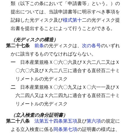
類（以下この条において「申請書等」という。）の
提出については、当該申請書等に明示すべき事項を
記録した光ディスク及び
様式第十
二の光ディスク提
出書を提出することによって行うことができる。
（光ディスクの構造）
第二十七条
前条
の光ディスクは、
次の各号
のいずれ
かに該当するものでなければならない。
一
日本産業規格Ｘ〇六〇六及びＸ六二八二又はＸ
〇六〇六及びＸ六二八三に適合する直径百二十ミ
リメートルの光ディスク
二
日本産業規格Ｘ〇六〇九又はＸ〇六一一及びＸ
六二四八又はＸ六二四九に適合する直径百二十ミ
リメートルの光ディスク
（立入検査の身分証明書）
第二十八条
法第五十四条第五項
及び
第六項
の規定に
よる立入検査に係る
同条第七項
の証明書の様式は、