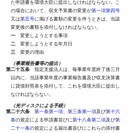
た申請書を環境大臣に提出しなければならない。
こ
の場合において、収支予算書の変更が
第一項第四号
又は
第五号
に掲げる書類の変更を伴うときは、当該
変更後の書類を添付しなければならない。
一
変更しようとする事項
二
変更しようとする年月日
三
変更の理由
（事業報告書等の提出）
第二十五条
指定支援法人は、毎事業年度終了後三月
以内に、当該事業年度の事業報告書及び収支決算書
に貸借対照表を添付して、これを環境大臣に提出し
なければならない。
（光ディスクによる手続）
第二十六条
第一条第一項
、
第三条第一項
及び
第十六
条
の規定による申請書並びに
第十八条第二項
及び
第
二十一条
の規定による届出書並びにこれらの添付書