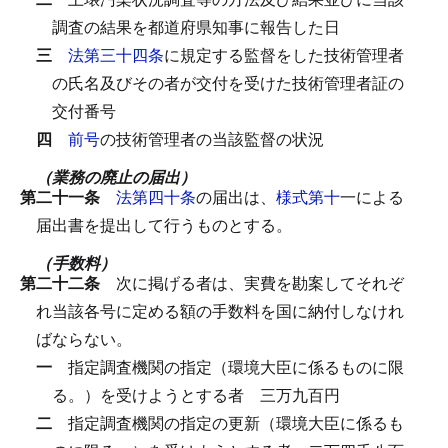
調査の結果を都道府県知事に報告した日
三
法第三十四条
に規定する監督をした技術管理者
の氏名及びその者が交付を受けた技術管理者証の
交付番号
四
前号
の技術管理者の当該監督の状況
（業務の廃止の届出）
第二十一条
法第四十条
の届出は、
様式第十
一による
届出書を提出して行うものとする。
（手数料）
第二十二条
次に掲げる者は、実費を勘案してそれぞ
れ当該各号に定める額の手数料を国に納付しなけれ
ばならない。
一
指定調査機関の指定（環境大臣に係るものに限
る。）を受けようとする者
三万九百円
二
指定調査機関の指定の更新（環境大臣に係るも