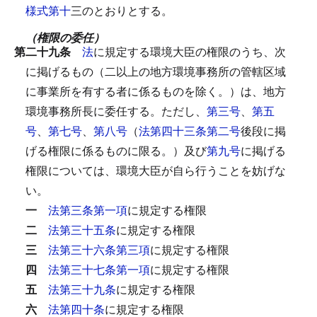
様式第十
三のとおりとする。
（権限の委任）
第二十九条
法
に規定する環境大臣の権限のうち、次
に掲げるもの（二以上の地方環境事務所の管轄区域
に事業所を有する者に係るものを除く。）は、地方
環境事務所長に委任する。
ただし、
第三号
、
第五
号
、
第七号
、
第八号
（
法第四十三条第二号
後段に掲
げる権限に係るものに限る。）及び
第九号
に掲げる
権限については、環境大臣が自ら行うことを妨げな
い。
一
法第三条第一項
に規定する権限
二
法第三十五条
に規定する権限
三
法第三十六条第三項
に規定する権限
四
法第三十七条第一項
に規定する権限
五
法第三十九条
に規定する権限
六
法第四十条
に規定する権限