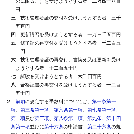
のに限る。）を受けようとする者
二万四千八百
円
三
技術管理者証の交付を受けようとする者
三千
五百円
四
更新講習を受けようとする者
一万三千五百円
五
修了証の再交付を受けようとする者
千二百五
十円
六
技術管理者証の再交付、書換え又は更新を受け
ようとする者
千二百五十円
七
試験を受けようとする者
六千四百円
八
合格証書の再交付を受けようとする者
千二百
五十円
２
前項
に規定する手数料については、
第一条第一
項
、
第三条第一項
、
第六条第一項
、
第七条第一項
、
第二項
及び
第三項
、
第八条第一項
、
第九条
、
第十四
条第一項
並びに
第十六条
の申請書（
第二十六条
の規