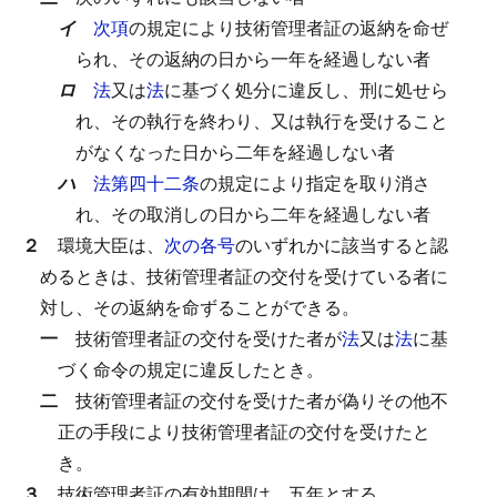
イ
次項
の規定により技術管理者証の返納を命ぜ
られ、その返納の日から一年を経過しない者
ロ
法
又は
法
に基づく処分に違反し、刑に処せら
れ、その執行を終わり、又は執行を受けること
がなくなった日から二年を経過しない者
ハ
法第四十二条
の規定により指定を取り消さ
れ、その取消しの日から二年を経過しない者
２
環境大臣は、
次の各号
のいずれかに該当すると認
めるときは、技術管理者証の交付を受けている者に
対し、その返納を命ずることができる。
一
技術管理者証の交付を受けた者が
法
又は
法
に基
づく命令の規定に違反したとき。
二
技術管理者証の交付を受けた者が偽りその他不
正の手段により技術管理者証の交付を受けたと
き。
３
技術管理者証の有効期間は、五年とする。