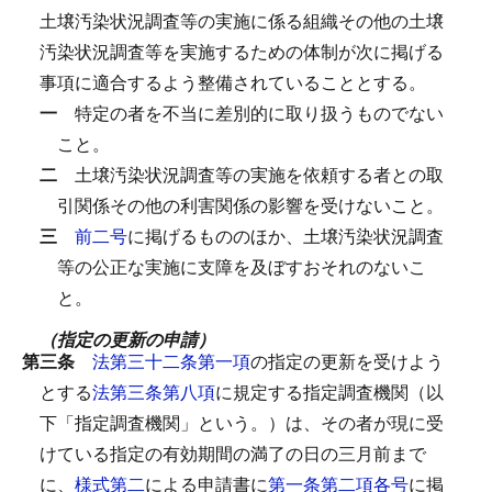
土壌汚染状況調査等の実施に係る組織その他の土壌
汚染状況調査等を実施するための体制が次に掲げる
事項に適合するよう整備されていることとする。
一
特定の者を不当に差別的に取り扱うものでない
こと。
二
土壌汚染状況調査等の実施を依頼する者との取
引関係その他の利害関係の影響を受けないこと。
三
前二号
に掲げるもののほか、土壌汚染状況調査
等の公正な実施に支障を及ぼすおそれのないこ
と。
（指定の更新の申請）
第三条
法第三十二条第一項
の指定の更新を受けよう
とする
法第三条第八項
に規定する指定調査機関（以
下「指定調査機関」という。）は、その者が現に受
けている指定の有効期間の満了の日の三月前まで
に、
様式第二
による申請書に
第一条第二項各号
に掲