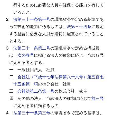
行するために必要な人員を確保する能力を有して
いること。
２
法第三十一条第一号
の環境省令で定める基準であ
って技術的能力に係るものは、
法第三十四条
に規定
する監督に必要な人員が適切に配置されていること
とする。
３
法第三十一条第二号
の環境省令で定める構成員
は、
次の各号
に掲げる法人の種類に応じ、当該各号
に定める者とする。
一
一般社団法人
社員
二
会社法（平成十七年法律第八十六号）第五百七
十五条第一項
の持分会社
社員
三
会社法第二条第一号
の株式会社
株主
四
その他の法人
当該法人の種類に応じて
前三号
に定める者に類するもの
４
法第三十一条第三号
の環境省令で定める基準は、