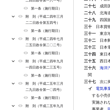
二四日政令第一八一号）
二十七
成田
第一条（施行期日）
二十八
北海
附 則（平成二四年三月
二十九
四国
二二日政令第五四号）
三十
日本貨
第一条（施行期日）
三十一
東京
附 則（平成二四年七月
三十二
日本
二五日政令第二〇二号）
三十三
日本
第一条（施行期日）
三十四
東日
三十五
西日
附 則（平成二四年九月
一四日政令第二三五号）
三十六
海洋
関
第一条（施行期日）
三十七
次に
附 則（平成二五年三月
イ
電気事
二九日政令第一〇四号）
する小売
第一条（施行期日）
実施され
附 則（平成二五年九月
事業者、