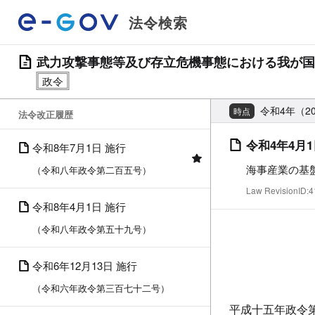
法令検索
武力攻撃事態等及び存立危機事態における我が国
令和4年（2
時点
法令改正履歴
令和4年4月1
令和8年7月1日 施行
海事産業の基
（令和八年政令第二百五号）
Law RevisionID
令和8年4月1日 施行
（令和八年政令第五十九号）
令和6年12月13日 施行
（令和六年政令第三百七十二号）
平成十五年政令