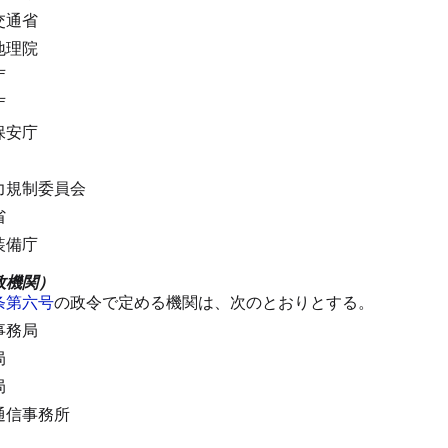
交通省
地理院
庁
庁
保安庁
力規制委員会
省
装備庁
政機関）
条第六号
の政令で定める機関は、次のとおりとする。
事務局
局
局
通信事務所