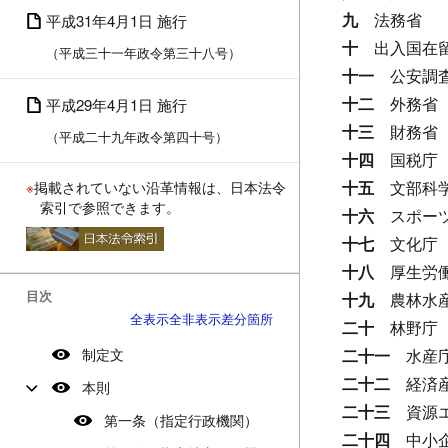
九
法務省
平成31年4月1日 施行
十
出入国在
（平成三十一年政令第三十八号）
十一
公安調
十二
外務省
平成29年4月1日 施行
十三
財務省
（平成二十九年政令第四十号）
十四
国税庁
十五
文部科
※
掲載されていない沿革情報は、日本法令
索引で参照できます。
十六
スポー
十七
文化庁
十八
厚生労
目次
十九
農林水
全表示
全非表示
差分箇所
二十
林野庁
制定文
二十一
水産
二十二
経済
本則
二十三
資源
第一条（指定行政機関）
二十四
中小