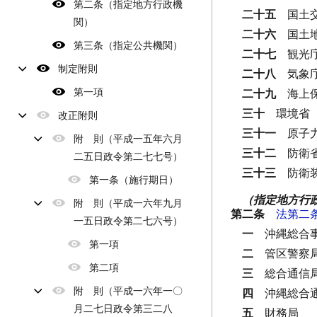
第二条（指定地方行政機
二十五
国土
関）
二十六
国土
第三条（指定公共機関）
二十七
観光
制定附則
二十八
気象
第一項
二十九
海上
三十
環境省
改正附則
三十一
原子
附 則（平成一五年六月
三十二
防衛
二五日政令第二七七号）
三十三
防衛
第一条（施行期日）
（指定地方行
附 則（平成一六年九月
第二条
法第二
一五日政令第二七六号）
一
沖縄総合
第一項
二
管区警察
第二項
三
総合通信
附 則（平成一六年一〇
四
沖縄総合
月二七日政令第三二八
五
財務局