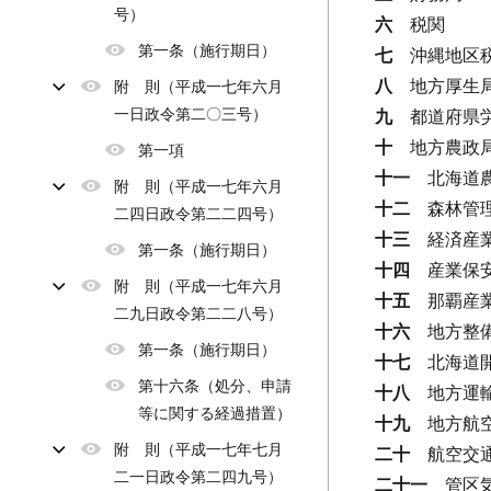
号）
六
税関
第一条（施行期日）
七
沖縄地区
八
地方厚生
附 則（平成一七年六月
一日政令第二〇三号）
九
都道府県
十
地方農政
第一項
十一
北海道
附 則（平成一七年六月
十二
森林管
二四日政令第二二四号）
十三
経済産
第一条（施行期日）
十四
産業保
附 則（平成一七年六月
十五
那覇産
二九日政令第二二八号）
十六
地方整
第一条（施行期日）
十七
北海道
第十六条（処分、申請
十八
地方運
等に関する経過措置）
十九
地方航
附 則（平成一七年七月
二十
航空交
二一日政令第二四九号）
二十一
管区