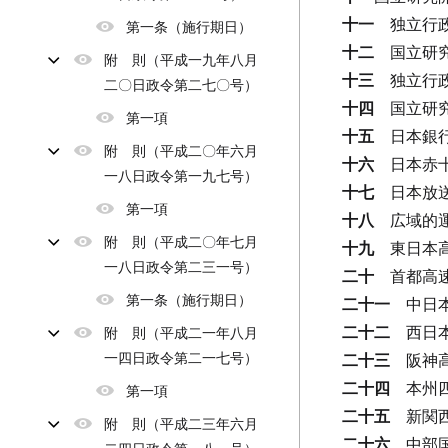
十一
独立行
第一条（施行期日）
十二
国立研
附 則（平成一九年八月
十三
独立行
二〇日政令第二七〇号）
十四
国立研
第一項
十五
日本銀
附 則（平成二〇年六月
十六
日本赤
一八日政令第一九七号）
十七
日本放
第一項
十八
広域的
附 則（平成二〇年七月
十九
東日本
一八日政令第二三一号）
二十
首都高
第一条（施行期日）
二十一
中日
二十二
西日
附 則（平成二一年八月
一四日政令第二一七号）
二十三
阪神
二十四
本州
第一項
二十五
新関
附 則（平成二三年六月
二十六
中部