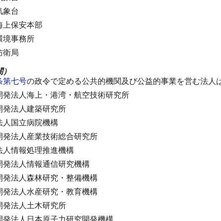
気象台
海上保安本部
環境事務所
防衛局
関）
条第七号
の政令で定める公共的機関及び公益的事業を営む法人
開発法人海上・港湾・航空技術研究所
開発法人建築研究所
法人国立病院機構
開発法人産業技術総合研究所
法人情報処理推進機構
開発法人情報通信研究機構
開発法人森林研究・整備機構
開発法人水産研究・教育機構
開発法人土木研究所
開発法人日本原子力研究開発機構