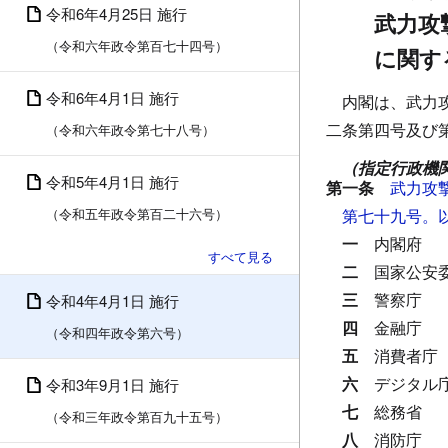
令和6年4月25日 施行
武力攻
（令和六年政令第百七十四号）
に関す
令和6年4月1日 施行
内閣は、武力
二条第四号及び
（令和六年政令第七十八号）
（指定行政機
令和5年4月1日 施行
第一条
武力攻
（令和五年政令第百二十六号）
第七十九号。
一
内閣府
二
国家公安
三
警察庁
令和4年4月1日 施行
四
金融庁
（令和四年政令第六号）
五
消費者庁
六
デジタル
令和3年9月1日 施行
七
総務省
（令和三年政令第百九十五号）
八
消防庁