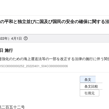
の平和と独立並びに国及び国民の安全の確保に関する
022年）4月1日
日 施行
盤強化のための海上運送法等の一部を改正する法律の施行に伴う関
:415CO0000000252_20220401_504CO0000000006
条文表示オプショ
条文
条文比較
引用元
第二百五十二号