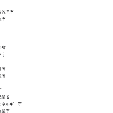
留管理庁
査庁
学省
ツ庁
働省
産省
庁
産業省
エネルギー庁
企業庁