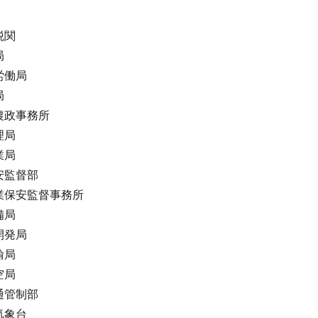
税関
局
労働局
局
農政事務所
理局
業局
安監督部
業保安監督事務所
備局
開発局
輸局
空局
通管制部
気象台