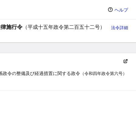
ヘルプ
法律施行令
（平成十五年政令第二百五十二号）
法令詳細
係政令の整備及び経過措置に関する政令
（令和四年政令第六号）
ン（選択すると条文の表示方法が変わります）