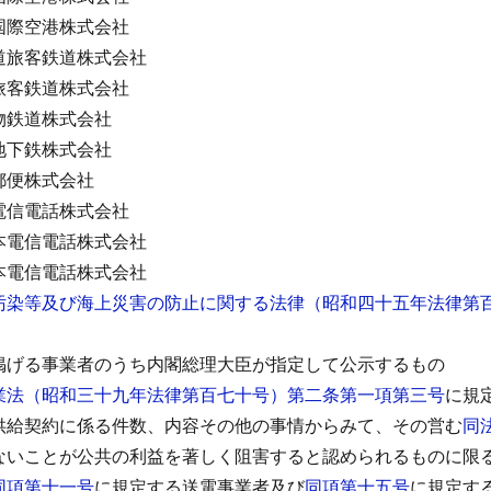
国際空港株式会社
道旅客鉄道株式会社
旅客鉄道株式会社
物鉄道株式会社
地下鉄株式会社
郵便株式会社
電信電話株式会社
本電信電話株式会社
本電信電話株式会社
汚染等及び海上災害の防止に関する法律（昭和四十五年法律第
掲げる事業者のうち内閣総理大臣が指定して公示するもの
業法（昭和三十九年法律第百七十号）第二条第一項第三号
に規
供給契約に係る件数、内容その他の事情からみて、その営む
同
ないことが公共の利益を著しく阻害すると認められるものに限
同項第十一号
に規定する送電事業者及び
同項第十五号
に規定す