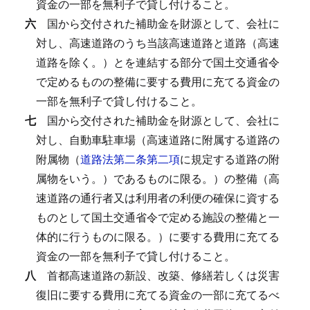
資金の一部を無利子で貸し付けること。
六
国から交付された補助金を財源として、会社に
対し、高速道路のうち当該高速道路と道路（高速
道路を除く。）とを連結する部分で国土交通省令
で定めるものの整備に要する費用に充てる資金の
一部を無利子で貸し付けること。
七
国から交付された補助金を財源として、会社に
対し、自動車駐車場（高速道路に附属する道路の
附属物（
道路法第二条第二項
に規定する道路の附
属物をいう。）であるものに限る。）の整備（高
速道路の通行者又は利用者の利便の確保に資する
ものとして国土交通省令で定める施設の整備と一
体的に行うものに限る。）に要する費用に充てる
資金の一部を無利子で貸し付けること。
八
首都高速道路の新設、改築、修繕若しくは災害
復旧に要する費用に充てる資金の一部に充てるべ