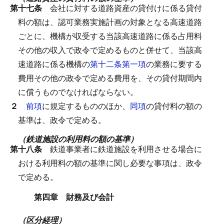
第十七条
会社に対する道路資産の貸付けに係る貸付
料の額は、認可業務実施計画の対象となる高速道路
ごとに、機構が収受する当該高速道路に係る占用料
その他の収入で政令で定めるものと併せて、当該高
速道路に係る機構の
第十二条第一項
の業務に要する
費用その他の政令で定める費用を、その貸付期間内
に償うものでなければならない。
２
前項
に規定するもののほか、
同項
の貸付料の額の
基準は、政令で定める。
（鉄道施設の利用料の額の基準）
第十八条
鉄道事業者に鉄道施設を利用させる場合に
おける利用料の額の基準に関し必要な事項は、政令
で定める。
第四章 財務及び会計
（区分経理）