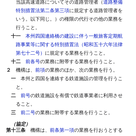
当該高速道路についてその道路管理者（
道路整備
特別措置法第二条第三項
に規定する道路管理者を
いう。以下同じ。）の権限の代行その他の業務を
行うこと。
十一
本州四国連絡橋の建設に伴う一般旅客定期航
路事業等に関する特別措置法（昭和五十六年法律
第七十二号）
に規定する業務を行うこと。
十二
前各号
の業務に附帯する業務を行うこと。
２
機構は、
前項
の業務のほか、次の業務を行う。
一
本州と四国を連絡する鉄道施設の管理を行うこ
と。
二
前号
の鉄道施設を有償で鉄道事業者に利用させ
ること。
三
前二号
の業務に附帯する業務を行うこと。
（協定）
第十三条
機構は、
前条第一項
の業務を行おうとする