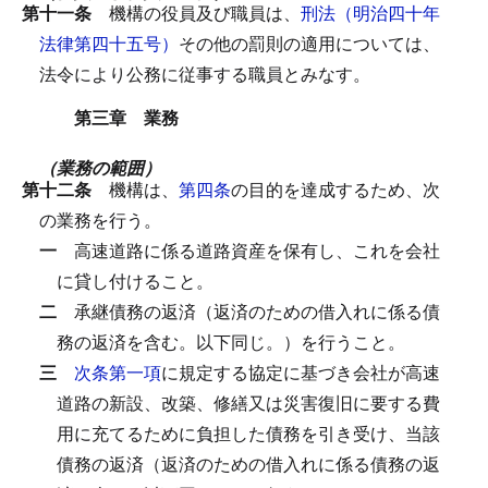
第十一条
機構の役員及び職員は、
刑法（明治四十年
法律第四十五号）
その他の罰則の適用については、
法令により公務に従事する職員とみなす。
第三章 業務
（業務の範囲）
第十二条
機構は、
第四条
の目的を達成するため、次
の業務を行う。
一
高速道路に係る道路資産を保有し、これを会社
に貸し付けること。
二
承継債務の返済（返済のための借入れに係る債
務の返済を含む。以下同じ。）を行うこと。
三
次条第一項
に規定する協定に基づき会社が高速
道路の新設、改築、修繕又は災害復旧に要する費
用に充てるために負担した債務を引き受け、当該
債務の返済（返済のための借入れに係る債務の返