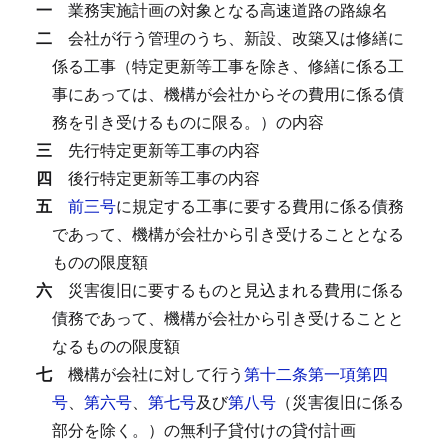
一
業務実施計画の対象となる高速道路の路線名
二
会社が行う管理のうち、新設、改築又は修繕に
係る工事（特定更新等工事を除き、修繕に係る工
事にあっては、機構が会社からその費用に係る債
務を引き受けるものに限る。）の内容
三
先行特定更新等工事の内容
四
後行特定更新等工事の内容
五
前三号
に規定する工事に要する費用に係る債務
であって、機構が会社から引き受けることとなる
ものの限度額
六
災害復旧に要するものと見込まれる費用に係る
債務であって、機構が会社から引き受けることと
なるものの限度額
七
機構が会社に対して行う
第十二条第一項第四
号
、
第六号
、
第七号
及び
第八号
（災害復旧に係る
部分を除く。）の無利子貸付けの貸付計画