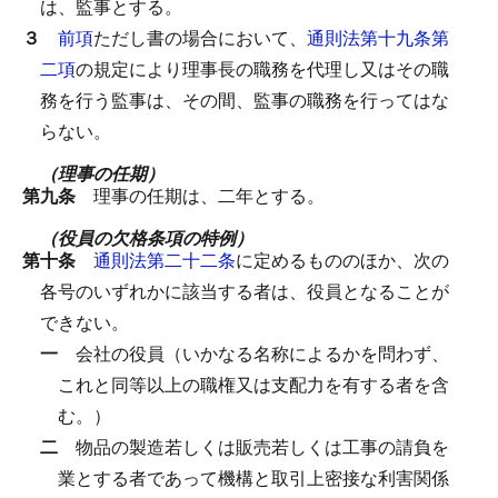
は、監事とする。
３
前項
ただし書の場合において、
通則法第十九条第
二項
の規定により理事長の職務を代理し又はその職
務を行う監事は、その間、監事の職務を行ってはな
らない。
（理事の任期）
第九条
理事の任期は、二年とする。
（役員の欠格条項の特例）
第十条
通則法第二十二条
に定めるもののほか、次の
各号のいずれかに該当する者は、役員となることが
できない。
一
会社の役員（いかなる名称によるかを問わず、
これと同等以上の職権又は支配力を有する者を含
む。）
二
物品の製造若しくは販売若しくは工事の請負を
業とする者であって機構と取引上密接な利害関係