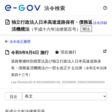
法令検索
独立行政法人日本高速道路保有・債務返
法令詳細
済機構法
（平成十六年法律第百号）
法令改正履歴
現在施行
令和5年9月6日 施行
道路整備特別措置法及び独立行政法人日本高速道路保
有・債務返済機構法の一部を改正する法律
（令和五年法律
第四十三号）
Law RevisionID:416AC0000000100_20230906_505AC0000000043
目次
平成十六年法律第百号