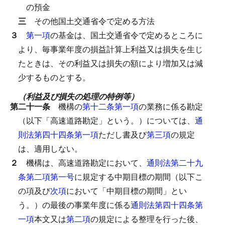
の預金
三
その他国土交通省令で定める方法
３
第一項
の基金は、国土交通省令で定めるところに
より、毎事業年度の損益計算上利益又は損失を生じ
たときは、その利益又は損失の額により増加又は減
少するものとする。
（利益及び損失の処理の特例等）
第二十一条
機構の
第十二条第一項
の業務に係る勘定
（以下「高速道路勘定」という。）については、
通
則法第四十四条第一項
ただし書及び
第三項
の規定
は、適用しない。
２
機構は、高速道路勘定において、
通則法第二十九
条第二項第一号
に規定する中期目標の期間（以下こ
の項及び
次項
において「中期目標の期間」とい
う。）の最後の事業年度に係る
通則法第四十四条第
一項
本文又は
第二項
の規定による整理を行った後、