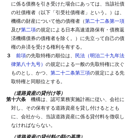
に係る債務を引き受けた場合にあっては、当該社債
の社債権者（以下「引受社債権者」という。）は、
機構の財産について他の債権者（
第二十二条第一項
及び
第二項
の規定による日本高速道路保有・債務返
済機構債券の債権者を除く。）に先立って自己の債
権の弁済を受ける権利を有する。
３
前項
の先取特権の順位は、
民法（明治二十九年法
律第八十九号）
の規定による一般の先取特権に次ぐ
ものとし、かつ、
第二十二条第三項
の規定による先
取特権と同順位とする。
（道路資産の貸付け等）
第十六条
機構は、認可業務実施計画に従い、会社に
対し、その保有する道路資産を貸し付けるととも
に、会社から、当該道路資産に係る貸付料を徴収し
なければならない。
（道路資産の貸付料の額の基準）