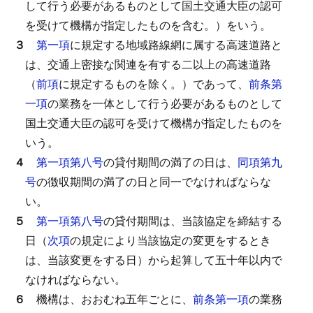
して行う必要があるものとして国土交通大臣の認可
を受けて機構が指定したものを含む。）をいう。
３
第一項
に規定する地域路線網に属する高速道路と
は、交通上密接な関連を有する二以上の高速道路
（
前項
に規定するものを除く。）であって、
前条第
一項
の業務を一体として行う必要があるものとして
国土交通大臣の認可を受けて機構が指定したものを
いう。
４
第一項第八号
の貸付期間の満了の日は、
同項第九
号
の徴収期間の満了の日と同一でなければならな
い。
５
第一項第八号
の貸付期間は、当該協定を締結する
日（
次項
の規定により当該協定の変更をするとき
は、当該変更をする日）から起算して五十年以内で
なければならない。
６
機構は、おおむね五年ごとに、
前条第一項
の業務