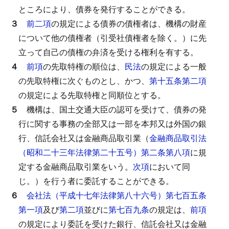
ところにより、債券を発行することができる。
３
前二項
の規定による債券の債権者は、機構の財産
について他の債権者（引受社債権者を除く。）に先
立って自己の債権の弁済を受ける権利を有する。
４
前項
の先取特権の順位は、
民法
の規定による一般
の先取特権に次ぐものとし、かつ、
第十五条第二項
の規定による先取特権と同順位とする。
５
機構は、国土交通大臣の認可を受けて、債券の発
行に関する事務の全部又は一部を本邦又は外国の銀
行、信託会社又は金融商品取引業（
金融商品取引法
（昭和二十三年法律第二十五号）第二条第八項
に規
定する金融商品取引業をいう。
次項
において同
じ。）を行う者に委託することができる。
６
会社法（平成十七年法律第八十六号）第七百五条
第一項
及び
第二項
並びに
第七百九条
の規定は、
前項
の規定により委託を受けた銀行、信託会社又は金融