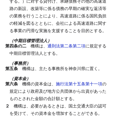
する。）に対する貸付け、承継債務その他の高速道
路の新設、改築等に係る債務の早期の確実な返済等
の業務を行うことにより、高速道路に係る国民負担
の軽減を図るとともに、会社による高速道路に関す
る事業の円滑な実施を支援することを目的とする。
（中期目標管理法人）
第四条の二
機構は、
通則法第二条第二項
に規定する
中期目標管理法人とする。
（事務所）
第五条
機構は、主たる事務所を神奈川県に置く。
（資本金）
第六条
機構の資本金は、
施行法第十五条第十一項
の
規定により政府及び地方公共団体から出資があった
ものとされた金額の合計額とする。
２
機構は、必要があるときは、国土交通大臣の認可
を受けて、その資本金を増加することができる。