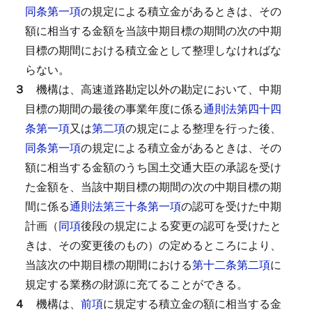
同条第一項
の規定による積立金があるときは、その
額に相当する金額を当該中期目標の期間の次の中期
目標の期間における積立金として整理しなければな
らない。
３
機構は、高速道路勘定以外の勘定において、中期
目標の期間の最後の事業年度に係る
通則法第四十四
条第一項
又は
第二項
の規定による整理を行った後、
同条第一項
の規定による積立金があるときは、その
額に相当する金額のうち国土交通大臣の承認を受け
た金額を、当該中期目標の期間の次の中期目標の期
間に係る
通則法第三十条第一項
の認可を受けた中期
計画（
同項
後段の規定による変更の認可を受けたと
きは、その変更後のもの）の定めるところにより、
当該次の中期目標の期間における
第十二条第二項
に
規定する業務の財源に充てることができる。
４
機構は、
前項
に規定する積立金の額に相当する金