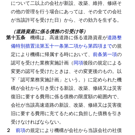
について二以上の会社が新設、改築、維持、修繕そ
の他の管理を行う場合にあっては、その全ての会社
が当該許可を受けた日）から、その効力を生ずる。
（道路資産に係る債務の引受け等）
第十五条
機構は、高速道路に係る道路資産が
道路整
備特別措置法第五十一条第二項から第四項まで
の規
定により機構に帰属する時において、
前条第一項
の
認可を受けた業務実施計画（
同項
後段の規定による
変更の認可を受けたときは、その変更後のもの。以
下「認可業務実施計画」という。）に定められた機
構が会社から引き受ける新設、改築、修繕又は災害
復旧に要する費用に係る債務の限度額の範囲内で、
会社が当該高速道路の新設、改築、修繕又は災害復
旧に要する費用に充てるために負担した債務を引き
受けなければならない。
２
前項
の規定により機構が会社から当該会社の社債