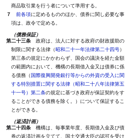
商品取引業を行う者について準用する。
７
前各項
に定めるもののほか、債券に関し必要な事
項は、政令で定める。
（債務保証）
第二十三条
政府は、法人に対する政府の財政援助の
制限に関する法律（
昭和二十一年法律第二十四号
）
第三条の規定にかかわらず、国会の議決を経た金額
の範囲内において、機構の長期借入金又は債券に係
る債務（
国際復興開発銀行等からの外資の受入に関
する特別措置に関する法律（昭和二十八年法律第五
十一号）第二条
の規定に基づき政府が保証契約をす
ることができる債務を除く。）について保証するこ
とができる。
（返済計画）
第二十四条
機構は、毎事業年度、長期借入金及び債
券の返済計画を立てて、国土交通大臣の認可を受け