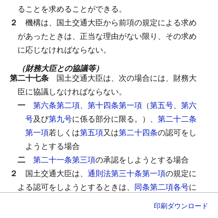
ることを求めることができる。
２
機構は、国土交通大臣から前項の規定による求め
があったときは、正当な理由がない限り、その求め
に応じなければならない。
（財務大臣との協議等）
第二十七条
国土交通大臣は、次の場合には、財務大
臣に協議しなければならない。
一
第六条第二項
、
第十四条第一項
（
第五号
、
第六
号
及び
第九号
に係る部分に限る。）、
第二十二条
第一項
若しくは
第五項
又は
第二十四条
の認可をし
ようとする場合
二
第二十一条第三項
の承認をしようとする場合
２
国土交通大臣は、
通則法第三十条第一項
の規定に
よる認可をしようとするときは、
同条第二項各号
に
掲げる事項のうち首都高速道路、阪神高速道路又は
印刷
ダウンロード
本州四国連絡高速道路（道路
会社法第五条第二項第