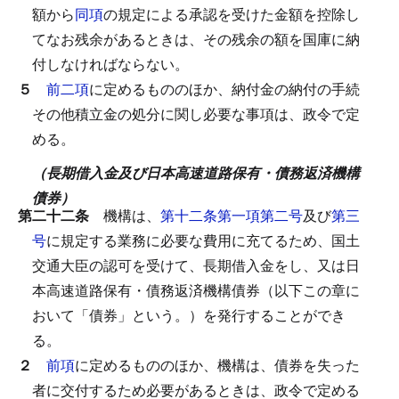
額から
同項
の規定による承認を受けた金額を控除し
てなお残余があるときは、その残余の額を国庫に納
付しなければならない。
５
前二項
に定めるもののほか、納付金の納付の手続
その他積立金の処分に関し必要な事項は、政令で定
める。
（長期借入金及び日本高速道路保有・債務返済機構
債券）
第二十二条
機構は、
第十二条第一項第二号
及び
第三
号
に規定する業務に必要な費用に充てるため、国土
交通大臣の認可を受けて、長期借入金をし、又は日
本高速道路保有・債務返済機構債券（以下この章に
おいて「債券」という。）を発行することができ
る。
２
前項
に定めるもののほか、機構は、債券を失った
者に交付するため必要があるときは、政令で定める