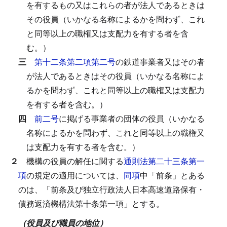
を有するもの又はこれらの者が法人であるときは
その役員（いかなる名称によるかを問わず、これ
と同等以上の職権又は支配力を有する者を含
む。）
三
第十二条第二項第二号
の鉄道事業者又はその者
が法人であるときはその役員（いかなる名称によ
るかを問わず、これと同等以上の職権又は支配力
を有する者を含む。）
四
前二号
に掲げる事業者の団体の役員（いかなる
名称によるかを問わず、これと同等以上の職権又
は支配力を有する者を含む。）
２
機構の役員の解任に関する
通則法第二十三条第一
項
の規定の適用については、
同項
中「前条」とある
のは、「前条及び独立行政法人日本高速道路保有・
債務返済機構法第十条第一項」とする。
（役員及び職員の地位）