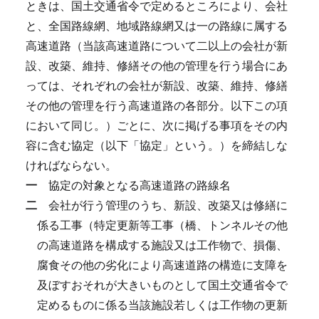
ときは、国土交通省令で定めるところにより、会社
と、全国路線網、地域路線網又は一の路線に属する
高速道路（当該高速道路について二以上の会社が新
設、改築、維持、修繕その他の管理を行う場合にあ
っては、それぞれの会社が新設、改築、維持、修繕
その他の管理を行う高速道路の各部分。以下この項
において同じ。）ごとに、次に掲げる事項をその内
容に含む協定（以下「協定」という。）を締結しな
ければならない。
一
協定の対象となる高速道路の路線名
二
会社が行う管理のうち、新設、改築又は修繕に
係る工事（特定更新等工事（橋、トンネルその他
の高速道路を構成する施設又は工作物で、損傷、
腐食その他の劣化により高速道路の構造に支障を
及ぼすおそれが大きいものとして国土交通省令で
定めるものに係る当該施設若しくは工作物の更新