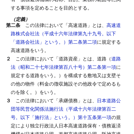
する事項を定めることを目的とする。
（定義）
第二条
この法律において「高速道路」とは、
高速道
路株式会社法（平成十六年法律第九十九号。以下
「道路会社法」という。）第二条第二項
に規定する
高速道路をいう。
２
この法律において「道路資産」とは、道路（
道路
法（昭和二十七年法律第百八十号）第二条第一項
に
規定する道路をいう。）を構成する敷地又は支壁そ
の他の物件（料金の徴収施設その他政令で定めるも
のを除く。）をいう。
３
この法律において「承継債務」とは、
日本道路公
団等民営化関係法施行法（平成十六年法律第百二
号。以下「施行法」という。）第十五条第一項
の規
定により独立行政法人日本高速道路保有・債務返済
機構が日本道路公団、首都高速道路公団、阪神高速