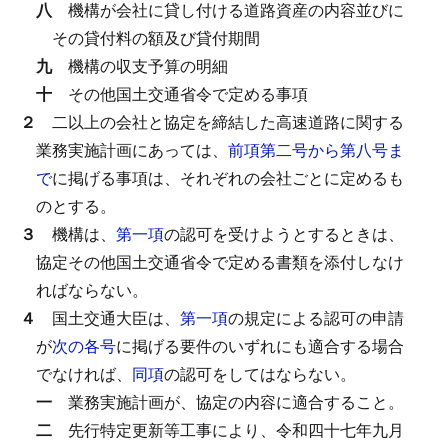
八
機構が会社に貸し付ける道路資産の内容並びに
その貸付料の額及び貸付期間
九
機構の収支予算の明細
十
その他国土交通省令で定める事項
２
二以上の会社と協定を締結した高速道路に関する
業務実施計画にあっては、
前項第二号から第八号ま
で
に掲げる事項は、それぞれの会社ごとに定めるも
のとする。
３
機構は、
第一項
の認可を受けようとするときは、
協定その他国土交通省令で定める書類を添付しなけ
ればならない。
４
国土交通大臣は、
第一項
の規定による認可の申請
が
次の各号
に掲げる要件のいずれにも適合する場合
でなければ、
同項
の認可をしてはならない。
一
業務実施計画が、協定の内容に適合すること。
二
先行特定更新等工事により、令和四十七年九月