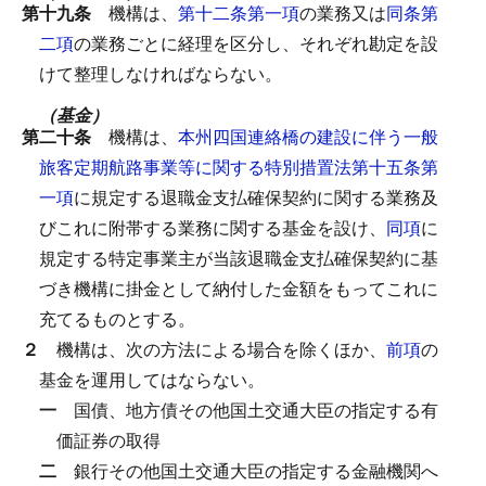
第十九条
機構は、
第十二条第一項
の業務又は
同条第
二項
の業務ごとに経理を区分し、それぞれ勘定を設
けて整理しなければならない。
（基金）
第二十条
機構は、
本州四国連絡橋の建設に伴う一般
旅客定期航路事業等に関する特別措置法第十五条第
一項
に規定する退職金支払確保契約に関する業務及
びこれに附帯する業務に関する基金を設け、
同項
に
規定する特定事業主が当該退職金支払確保契約に基
づき機構に掛金として納付した金額をもってこれに
充てるものとする。
２
機構は、次の方法による場合を除くほか、
前項
の
基金を運用してはならない。
一
国債、地方債その他国土交通大臣の指定する有
価証券の取得
二
銀行その他国土交通大臣の指定する金融機関へ