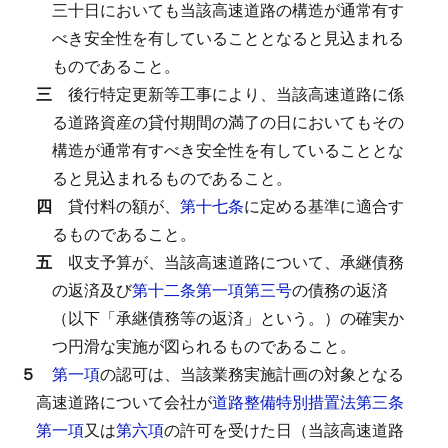
三十日においても当該高速道路の構造が通常有す
べき安全性を有していることとなると見込まれる
ものであること。
三
後行特定更新等工事により、当該高速道路に係
る道路資産の貸付期間の満了の日においてもその
構造が通常有すべき安全性を有していることとな
ると見込まれるものであること。
四
貸付料の額が、
第十七条
に定める基準に適合す
るものであること。
五
収支予算が、当該高速道路について、承継債務
の返済及び
第十二条第一項第三号
の債務の返済
（以下「承継債務等の返済」という。）の確実か
つ円滑な実施が図られるものであること。
５
第一項
の認可は、当該業務実施計画の対象となる
高速道路について会社が
道路整備特別措置法第三条
第一項
又は
第六項
の許可を受けた日（当該高速道路