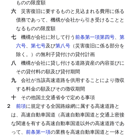
ものの限度額
六
災害復旧に要するものと見込まれる費用に係る
債務であって、機構が会社から引き受けることと
なるものの限度額
七
機構が会社に対して行う
前条第一項第四号
、
第
六号
、
第七号
及び
第八号
（災害復旧に係る部分を
除く。）の無利子貸付けの貸付計画
八
機構が会社に貸し付ける道路資産の内容並びに
その貸付料の額及び貸付期間
九
会社が当該高速道路を供用することにより徴収
する料金の額及びその徴収期間
十
その他国土交通省令で定める事項
２
前項
に規定する全国路線網に属する高速道路と
は、高速自動車国道（高速自動車国道と交通上密接
な関連を有する高速自動車国道以外の高速道路であ
って、
前条第一項
の業務を高速自動車国道と一体と