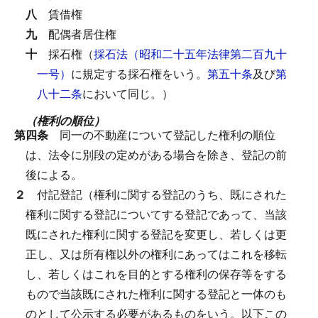
八
賃借権
九
配偶者居住権
十
採石権（
採石法（昭和二十五年法律第二百九十
一号）
に規定する採石権をいう。
第五十条
及び
第
八十二条
において同じ。）
（権利の順位）
第四条
同一の不動産について登記した権利の順位
は、法令に別段の定めがある場合を除き、登記の前
後による。
２
付記登記（権利に関する登記のうち、既にされた
権利に関する登記についてする登記であって、当該
既にされた権利に関する登記を変更し、若しくは更
正し、又は所有権以外の権利にあってはこれを移転
し、若しくはこれを目的とする権利の保存等をする
もので当該既にされた権利に関する登記と一体のも
のとして公示する必要があるものをいう。以下この