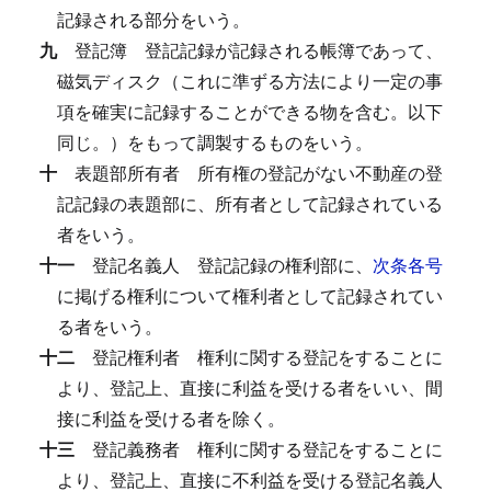
記録される部分をいう。
九
登記簿
登記記録が記録される帳簿であって、
磁気ディスク（これに準ずる方法により一定の事
項を確実に記録することができる物を含む。以下
同じ。）をもって調製するものをいう。
十
表題部所有者
所有権の登記がない不動産の登
記記録の表題部に、所有者として記録されている
者をいう。
十一
登記名義人
登記記録の権利部に、
次条各号
に掲げる権利について権利者として記録されてい
る者をいう。
十二
登記権利者
権利に関する登記をすることに
より、登記上、直接に利益を受ける者をいい、間
接に利益を受ける者を除く。
十三
登記義務者
権利に関する登記をすることに
より、登記上、直接に不利益を受ける登記名義人