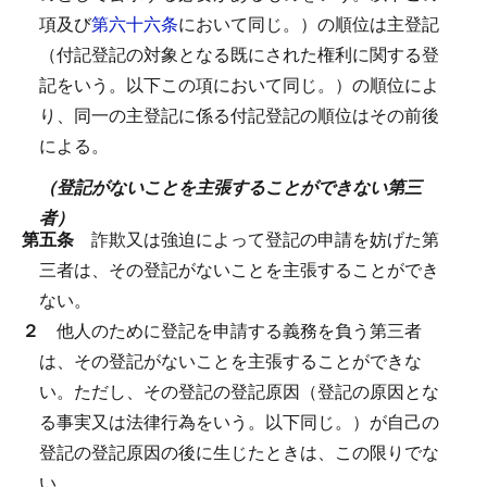
項及び
第六十六条
において同じ。）の順位は主登記
（付記登記の対象となる既にされた権利に関する登
記をいう。以下この項において同じ。）の順位によ
り、同一の主登記に係る付記登記の順位はその前後
による。
（登記がないことを主張することができない第三
者）
第五条
詐欺又は強迫によって登記の申請を妨げた第
三者は、その登記がないことを主張することができ
ない。
２
他人のために登記を申請する義務を負う第三者
は、その登記がないことを主張することができな
い。
ただし、その登記の登記原因（登記の原因とな
る事実又は法律行為をいう。以下同じ。）が自己の
登記の登記原因の後に生じたときは、この限りでな
い。