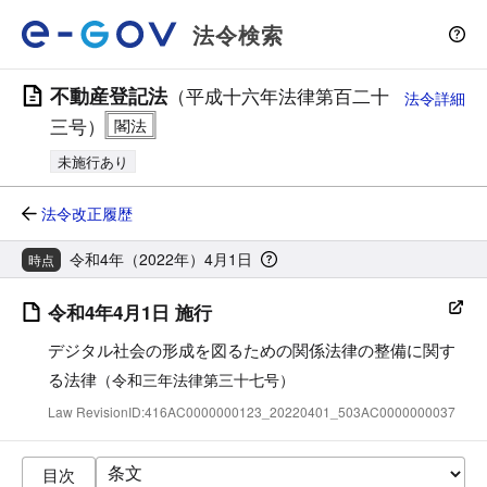
法令検索
不動産登記法
（平成十六年法律第百二十
法令詳細
三号）
未施行あり
法令改正履歴
令和4年（2022年）4月1日
時点
令和4年4月1日 施行
デジタル社会の形成を図るための関係法律の整備に関す
る法律
（令和三年法律第三十七号）
Law RevisionID:416AC0000000123_20220401_503AC0000000037
目次