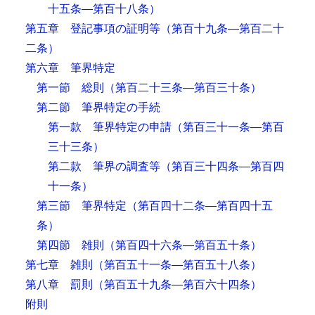
十五条―第百十八条）
第五章 登記事項の証明等
（第百十九条―第百二十
二条）
第六章 筆界特定
第一節 総則
（第百二十三条―第百三十条）
第二節 筆界特定の手続
第一款 筆界特定の申請
（第百三十一条―第百
三十三条）
第二款 筆界の調査等
（第百三十四条―第百四
十一条）
第三節 筆界特定
（第百四十二条―第百四十五
条）
第四節 雑則
（第百四十六条―第百五十条）
第七章 雑則
（第百五十一条―第百五十八条）
第八章 罰則
（第百五十九条―第百六十四条）
附則