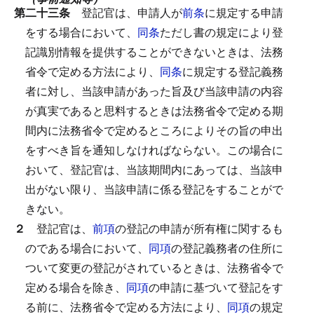
第二十三条
登記官は、申請人が
前条
に規定する申請
をする場合において、
同条
ただし書の規定により登
記識別情報を提供することができないときは、法務
省令で定める方法により、
同条
に規定する登記義務
者に対し、当該申請があった旨及び当該申請の内容
が真実であると思料するときは法務省令で定める期
間内に法務省令で定めるところによりその旨の申出
をすべき旨を通知しなければならない。
この場合に
おいて、登記官は、当該期間内にあっては、当該申
出がない限り、当該申請に係る登記をすることがで
きない。
２
登記官は、
前項
の登記の申請が所有権に関するも
のである場合において、
同項
の登記義務者の住所に
ついて変更の登記がされているときは、法務省令で
定める場合を除き、
同項
の申請に基づいて登記をす
る前に、法務省令で定める方法により、
同項
の規定