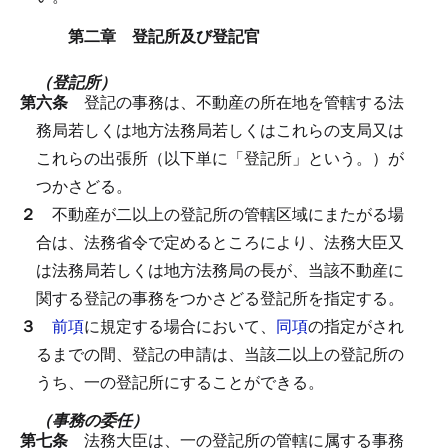
第二章 登記所及び登記官
（登記所）
第六条
登記の事務は、不動産の所在地を管轄する法
務局若しくは地方法務局若しくはこれらの支局又は
これらの出張所（以下単に「登記所」という。）が
つかさどる。
２
不動産が二以上の登記所の管轄区域にまたがる場
合は、法務省令で定めるところにより、法務大臣又
は法務局若しくは地方法務局の長が、当該不動産に
関する登記の事務をつかさどる登記所を指定する。
３
前項
に規定する場合において、
同項
の指定がされ
るまでの間、登記の申請は、当該二以上の登記所の
うち、一の登記所にすることができる。
（事務の委任）
第七条
法務大臣は、一の登記所の管轄に属する事務