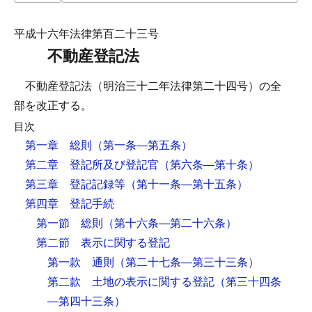
平成十六年法律第百二十三号
不動産登記法
不動産登記法（明治三十二年法律第二十四号）の全
部を改正する。
目次
第一章 総則
（第一条―第五条）
第二章 登記所及び登記官
（第六条―第十条）
第三章 登記記録等
（第十一条―第十五条）
第四章 登記手続
第一節 総則
（第十六条―第二十六条）
第二節 表示に関する登記
第一款 通則
（第二十七条―第三十三条）
第二款 土地の表示に関する登記
（第三十四条
―第四十三条）