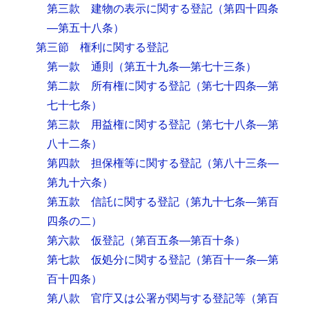
第三款 建物の表示に関する登記
（第四十四条
―第五十八条）
第三節 権利に関する登記
第一款 通則
（第五十九条―第七十三条）
第二款 所有権に関する登記
（第七十四条―第
七十七条）
第三款 用益権に関する登記
（第七十八条―第
八十二条）
第四款 担保権等に関する登記
（第八十三条―
第九十六条）
第五款 信託に関する登記
（第九十七条―第百
四条の二）
第六款 仮登記
（第百五条―第百十条）
第七款 仮処分に関する登記
（第百十一条―第
百十四条）
第八款 官庁又は公署が関与する登記等
（第百