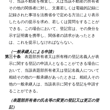
り、当該不動産を検査し、又は当該不動産の所有者
その他の関係者に対し、文書若しくは電磁的記録に
記録された事項を法務省令で定める方法により表示
したものの提示を求め、若しくは質問をすることが
できる。
この場合において、登記官は、その身分を
示す証明書を携帯し、関係者の請求があったとき
は、これを提示しなければならない。
（一般承継人による申請）
第三十条
表題部所有者又は所有権の登記名義人が表
示に関する登記の申請人となることができる場合に
おいて、当該表題部所有者又は登記名義人について
相続その他の一般承継があったときは、相続人その
他の一般承継人は、当該表示に関する登記を申請す
ることができる。
（表題部所有者の氏名等の変更の登記又は更正の登
記）