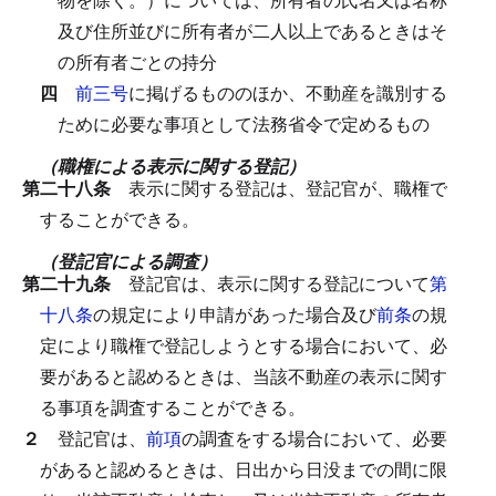
及び住所並びに所有者が二人以上であるときはそ
の所有者ごとの持分
四
前三号
に掲げるもののほか、不動産を識別する
ために必要な事項として法務省令で定めるもの
（職権による表示に関する登記）
第二十八条
表示に関する登記は、登記官が、職権で
することができる。
（登記官による調査）
第二十九条
登記官は、表示に関する登記について
第
十八条
の規定により申請があった場合及び
前条
の規
定により職権で登記しようとする場合において、必
要があると認めるときは、当該不動産の表示に関す
る事項を調査することができる。
２
登記官は、
前項
の調査をする場合において、必要
があると認めるときは、日出から日没までの間に限