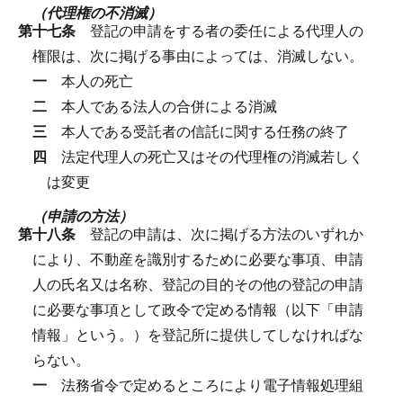
（代理権の不消滅）
第十七条
登記の申請をする者の委任による代理人の
権限は、次に掲げる事由によっては、消滅しない。
一
本人の死亡
二
本人である法人の合併による消滅
三
本人である受託者の信託に関する任務の終了
四
法定代理人の死亡又はその代理権の消滅若しく
は変更
（申請の方法）
第十八条
登記の申請は、次に掲げる方法のいずれか
により、不動産を識別するために必要な事項、申請
人の氏名又は名称、登記の目的その他の登記の申請
に必要な事項として政令で定める情報（以下「申請
情報」という。）を登記所に提供してしなければな
らない。
一
法務省令で定めるところにより電子情報処理組