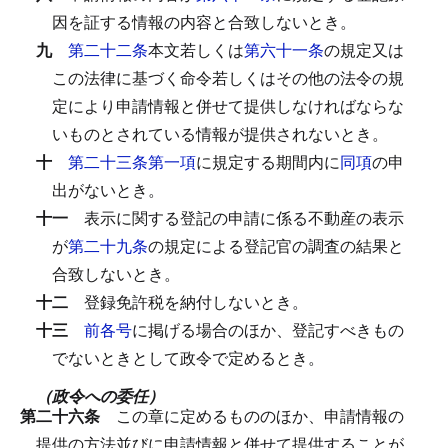
因を証する情報の内容と合致しないとき。
九
第二十二条
本文若しくは
第六十一条
の規定又は
この法律に基づく命令若しくはその他の法令の規
定により申請情報と併せて提供しなければならな
いものとされている情報が提供されないとき。
十
第二十三条第一項
に規定する期間内に
同項
の申
出がないとき。
十一
表示に関する登記の申請に係る不動産の表示
が
第二十九条
の規定による登記官の調査の結果と
合致しないとき。
十二
登録免許税を納付しないとき。
十三
前各号
に掲げる場合のほか、登記すべきもの
でないときとして政令で定めるとき。
（政令への委任）
第二十六条
この章に定めるもののほか、申請情報の
提供の方法並びに申請情報と併せて提供することが