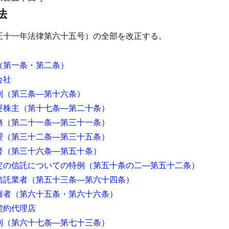
法
正十一年法律第六十五号）の全部を改正する。
（第一条・第二条）
会社
則
（第三条―第十六条）
要株主
（第十七条―第二十条）
務
（第二十一条―第三十一条）
理
（第三十二条―第三十五条）
督
（第三十六条―第五十条）
定の信託についての特例
（第五十条の二―第五十二条）
信託業者
（第五十三条―第六十四条）
権者
（第六十五条・第六十六条）
契約代理店
則
（第六十七条―第七十三条）