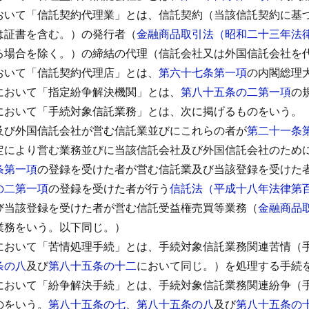
おいて「信託契約代理業」とは、信託契約（当該信託契約に基
は証書を含む。）の発行者（
金融商品取引法（昭和二十三年法
る場合を除く。）の締結の代理（信託会社又は外国信託会社を
おいて「信託契約代理店」とは、
第六十七条第一項
の内閣総理
において「指定紛争解決機関」とは、
第八十五条の二第一項
の
において「手続対象信託業務」とは、次に掲げるものをいう。
及び外国信託会社が営む信託業並びにこれらの者が
第二十一条
定により営む業務並びに当該信託会社及び外国信託会社のため
条第一項
の登録を受けた者が営む信託業及び当該登録を受けた
の二第一項
の登録を受けた者が行う
信託法（平成十八年法律第
び当該登録を受けた者が営む信託受益権売買等業務（
金融商品
業務をいう。以下同じ。）
において「苦情処理手続」とは、手続対象信託業務関連苦情（
条の八
及び
第八十五条の十二
において同じ。）を処理する手続
において「紛争解決手続」とは、手続対象信託業務関連紛争（
のをいう。
第八十五条の七
、
第八十五条の八
及び
第八十五条の