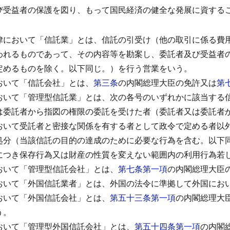
び受益者の保護を図り、もって国民経済の健全な発展に資する
律において「信託業」とは、信託の引受け（他の取引に係る費
われるものであって、その内容等を勘案し、委託者及び受益者
定めるものを除く。以下同じ。）を行う営業をいう。
おいて「信託会社」とは、
第三条
の内閣総理大臣の免許又は
第
おいて「管理型信託業」とは、次の各号のいずれかに該当する
は委託者から指図の権限の委託を受けた者（委託者又は委託者
おいて受託者と密接な関係を有する者として政令で定める者以
処分（当該信託の目的の達成のために必要な行為を含む。以下
につき保存行為又は財産の性質を変えない範囲内の利用行為若
おいて「管理型信託会社」とは、
第七条第一項
の内閣総理大臣
おいて「外国信託業者」とは、外国の法令に準拠して外国にお
おいて「外国信託会社」とは、
第五十三条第一項
の内閣総理大
う。
おいて「管理型外国信託会社」とは、
第五十四条第一項
の内閣