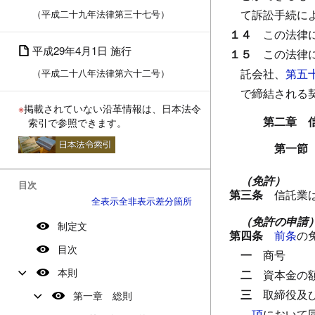
て訴訟手続に
（平成二十九年法律第三十七号）
１４
この法律
平成29年4月1日 施行
１５
この法律
託会社、
第五
（平成二十八年法律第六十二号）
で締結される
※
掲載されていない沿革情報は、日本法令
第二章 
索引で参照できます。
第一節
（免許）
目次
第三条
信託業
全表示
全非表示
差分箇所
（免許の申請
制定文
第四条
前条
の
目次
一
商号
本則
二
資本金の
三
取締役及
第一章 総則
項
において