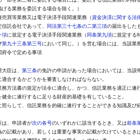
掲げる業務を委託する場合を除く。）
権売買等業務又は電子決済手段関連業務（
資金決済に関する法
定信託会社であって、
同法第三十七条の二第三項
の届出をした
一項
に規定する電子決済手段関連業務（
同条第九項
に規定する
び
第九十三条第三号
において同じ。）を営む場合には、当該業
閣府令で定める事項
）
理大臣は、
第三条
の免許の申請があった場合においては、当該
に適合するかどうかを審査しなければならない。
業務方法書の規定が法令に適合し、かつ、信託業務を適正に遂
を健全に遂行するに足りる財産的基礎を有していること。
に照らして、信託業務を的確に遂行することができる知識及び
臣は、申請者が
次の各号
のいずれかに該当するとき、又は
前条
偽の記載があり、若しくは重要な事実の記載が欠けているとき