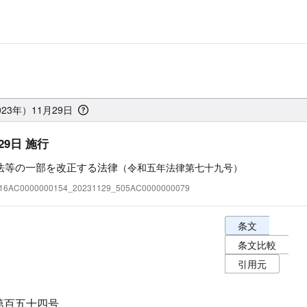
23年）11月29日
29日 施行
法等の一部を改正する法律
（令和五年法律第七十九号）
:416AC0000000154_20231129_505AC0000000079
条文表示オプショ
条文
条文比較
引用元
第百五十四号