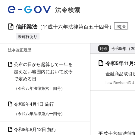
法令検索
信託業法
（平成十六年法律第百五十四号）
未施行あり
令和5年（20
時点
法令改正履歴
令和5年11月
公布の日から起算して一年を
超えない範囲内において政令
金融商品取引
で定める日
Law RevisionID
（令和八年法律第六十四号）
令和9年4月1日 施行
（令和八年法律第六十四号）
令和8年8月12日 施行
平成十六年法律