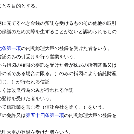
ことを目的とする。
用に充てるべき金銭の預託を受けるものその他他の取引
の保護のため支障を生ずることがないと認められるもの
七条第一項
の内閣総理大臣の登録を受けた者をいう。
信託のみの引受けを行う営業をいう。
から指図の権限の委託を受けた者が株式の所有関係又は
外の者である場合に限る。）のみの指図により信託財産
同じ。）が行われる信託
しくは改良行為のみが行われる信託
の登録を受けた者をいう。
いて信託業を営む者（信託会社を除く。）をいう。
臣の免許又は
第五十四条第一項
の内閣総理大臣の登録を
総理大臣の登録を受けた者をいう。