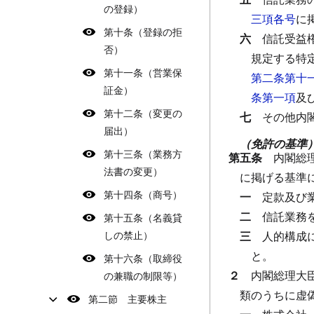
の登録）
三項各号
に
第十条（登録の拒
六
信託受益
否）
規定する特
第十一条（営業保
第二条第十
証金）
条第一項
及
第十二条（変更の
七
その他内
届出）
（免許の基準
第十三条（業務方
第五条
内閣総
法書の変更）
に掲げる基準
第十四条（商号）
一
定款及び
二
信託業務
第十五条（名義貸
しの禁止）
三
人的構成
と。
第十六条（取締役
２
内閣総理大
の兼職の制限等）
類のうちに虚
第二節 主要株主