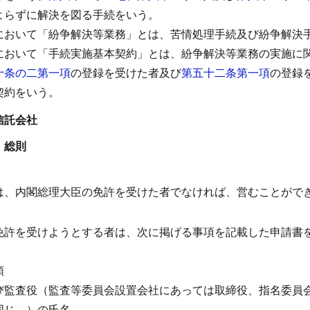
よらずに解決を図る手続をいう。
において「紛争解決等業務」とは、苦情処理手続及び紛争解決
において「手続実施基本契約」とは、紛争解決等業務の実施に
十条の二第一項
の登録を受けた者及び
第五十二条第一項
の登録
契約をいう。
信託会社
 総則
は、内閣総理大臣の免許を受けた者でなければ、営むことがで
）
免許を受けようとする者は、次に掲げる事項を記載した申請書
額
び監査役（監査等委員会設置会社にあっては取締役、指名委員
同じ。）の氏名