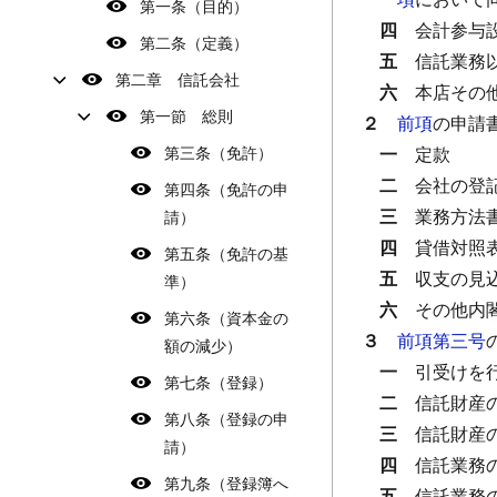
第一条（目的）
四
会計参与
第二条（定義）
五
信託業務
第二章 信託会社
六
本店その
第一節 総則
２
前項
の申請
第三条（免許）
一
定款
二
会社の登
第四条（免許の申
三
業務方法
請）
四
貸借対照
第五条（免許の基
五
収支の見
準）
六
その他内
第六条（資本金の
３
前項第三号
額の減少）
一
引受けを
第七条（登録）
二
信託財産
第八条（登録の申
三
信託財産
請）
四
信託業務
第九条（登録簿へ
五
信託業務