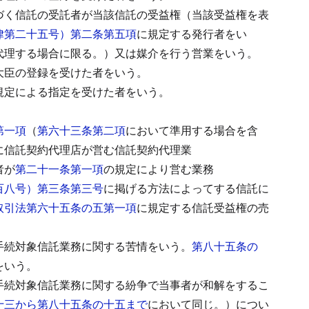
づく信託の受託者が当該信託の受益権（当該受益権を表
律第二十五号）第二条第五項
に規定する発行者をい
代理する場合に限る。）又は媒介を行う営業をいう。
大臣の登録を受けた者をいう。
規定による指定を受けた者をいう。
第一項
（
第六十三条第二項
において準用する場合を含
に信託契約代理店が営む信託契約代理業
者が
第二十一条第一項
の規定により営む業務
百八号）第三条第三号
に掲げる方法によってする信託に
取引法第六十五条の五第一項
に規定する信託受益権の売
手続対象信託業務に関する苦情をいう。
第八十五条の
をいう。
手続対象信託業務に関する紛争で当事者が和解をするこ
十三から第八十五条の十五まで
において同じ。）につい