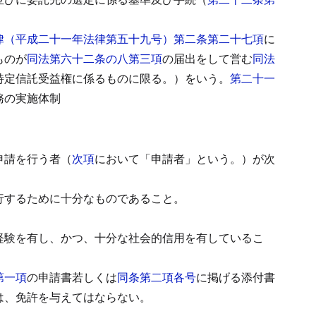
律（平成二十一年法律第五十九号）第二条第二十七項
に
ものが
同法第六十二条の八第三項
の届出をして営む
同法
特定信託受益権に係るものに限る。）をいう。
第二十一
務の実施体制
申請を行う者（
次項
において「申請者」という。）が次
行するために十分なものであること。
経験を有し、かつ、十分な社会的信用を有しているこ
第一項
の申請書若しくは
同条第二項各号
に掲げる添付書
は、免許を与えてはならない。