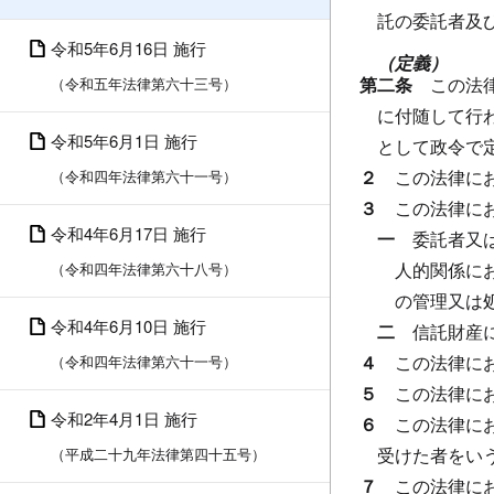
託の委託者及
令和5年6月16日 施行
（定義）
第二条
この法
（令和五年法律第六十三号）
に付随して行
令和5年6月1日 施行
として政令で
２
この法律に
（令和四年法律第六十一号）
３
この法律に
令和4年6月17日 施行
一
委託者又
人的関係に
（令和四年法律第六十八号）
の管理又は
令和4年6月10日 施行
二
信託財産
４
この法律に
（令和四年法律第六十一号）
５
この法律に
令和2年4月1日 施行
６
この法律に
受けた者をい
（平成二十九年法律第四十五号）
７
この法律に