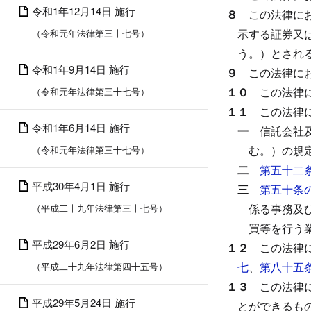
令和1年12月14日 施行
８
この法律に
示する証券又
（令和元年法律第三十七号）
う。）とされ
令和1年9月14日 施行
９
この法律に
１０
この法律
（令和元年法律第三十七号）
１１
この法律
令和1年6月14日 施行
一
信託会社
む。）の規
（令和元年法律第三十七号）
二
第五十二
平成30年4月1日 施行
三
第五十条
係る事務及
（平成二十九年法律第三十七号）
買等を行う
平成29年6月2日 施行
１２
この法律
七
、
第八十五
（平成二十九年法律第四十五号）
１３
この法律
平成29年5月24日 施行
とができるも