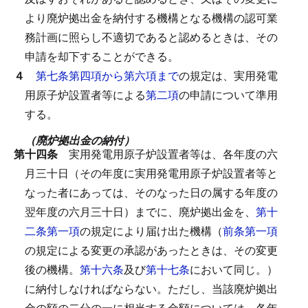
より廃炉拠出金を納付する機構となる機構の認可業
務計画に照らし不適切であると認めるときは、その
申請を却下することができる。
４
第七条第四項から第六項まで
の規定は、実用発電
用原子炉設置者等による
第二項
の申請について準用
する。
（廃炉拠出金の納付）
第十四条
実用発電用原子炉設置者等は、各年度の六
月三十日（その年度に実用発電用原子炉設置者等と
なった者にあっては、そのなった日の属する年度の
翌年度の六月三十日）までに、廃炉拠出金を、
第十
二条第一項
の規定により届け出た機構（
前条第一項
の規定による変更の承認があったときは、その変更
後の機構。
第十六条
及び
第十七条
において同じ。）
に納付しなければならない。
ただし、当該廃炉拠出
金の額の二分の一に相当する金額については、各年