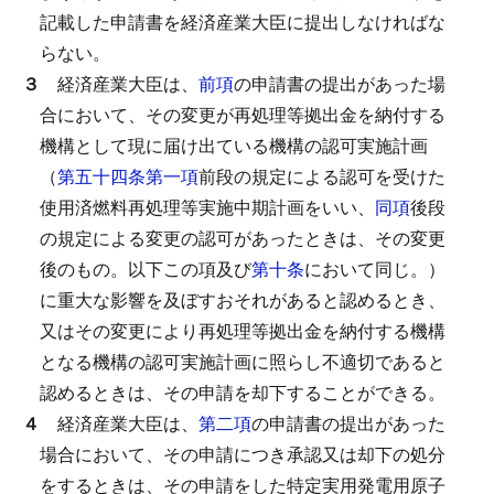
記載した申請書を経済産業大臣に提出しなければな
らない。
３
経済産業大臣は、
前項
の申請書の提出があった場
合において、その変更が再処理等拠出金を納付する
機構として現に届け出ている機構の認可実施計画
（
第五十四条第一項
前段の規定による認可を受けた
使用済燃料再処理等実施中期計画をいい、
同項
後段
の規定による変更の認可があったときは、その変更
後のもの。以下この項及び
第十条
において同じ。）
に重大な影響を及ぼすおそれがあると認めるとき、
又はその変更により再処理等拠出金を納付する機構
となる機構の認可実施計画に照らし不適切であると
認めるときは、その申請を却下することができる。
４
経済産業大臣は、
第二項
の申請書の提出があった
場合において、その申請につき承認又は却下の処分
をするときは、その申請をした特定実用発電用原子