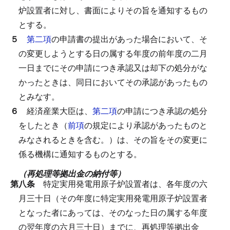
炉設置者に対し、書面によりその旨を通知するもの
とする。
５
第二項
の申請書の提出があった場合において、そ
の変更しようとする日の属する年度の前年度の二月
一日までにその申請につき承認又は却下の処分がな
かったときは、同日においてその承認があったもの
とみなす。
６
経済産業大臣は、
第二項
の申請につき承認の処分
をしたとき（
前項
の規定により承認があったものと
みなされるときを含む。）は、その旨をその変更に
係る機構に通知するものとする。
（再処理等拠出金の納付等）
第八条
特定実用発電用原子炉設置者は、各年度の六
月三十日（その年度に特定実用発電用原子炉設置者
となった者にあっては、そのなった日の属する年度
の翌年度の六月三十日）までに、再処理等拠出金