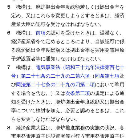
５
機構は、廃炉拠出金年度総額若しくは拠出金率を
定め、又はこれらを変更しようとするときは、経済
産業大臣の認可を受けなければならない。
６
機構は、
前項
の認可を受けたときは、遅滞なく、
経済産業省令で定めるところにより、当該認可に係
る廃炉拠出金年度総額又は拠出金率を実用発電用原
子炉設置者等に通知しなければならない。
７
機構は、
電気事業法（昭和三十九年法律第百七十
号）第二十七条の二十九の二第六項
（
同条第七項
及
び
同法第二十七条の二十九の四第二項
において準用
する場合を含む。）又は
次条第三項
の規定による通
知を受けたときは、廃炉拠出金年度総額又は拠出金
率について検討を加え、必要と認めるときは、これ
らを変更しなければならない。
８
経済産業大臣は、廃炉推進業務の実施の状況、各
実用発電用原子炉設置者等が行う実用発電用原子炉