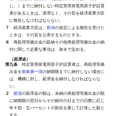
じ。）までに納付しない特定実用発電用原子炉設置
者があるときは、遅滞なく、その旨を経済産業大臣
に報告しなければならない。
７
経済産業大臣は、
前項
の規定による報告を受けた
ときは、その旨を公表するものとする。
８
再処理等拠出金の延納その他再処理等拠出金の納
付に関して必要な事項は、政令で定める。
（延滞金）
第九条
特定実用発電用原子炉設置者は、再処理等拠
出金を
前条第一項
の納期限までに納付しない場合に
は、機構に対し、延滞金を納付しなければならな
い。
２
前項
の延滞金の額は、未納の再処理等拠出金の額
に納期限の翌日からその納付の日までの日数に応じ
年十四・五パーセントの割合を乗じて計算した額と
する。