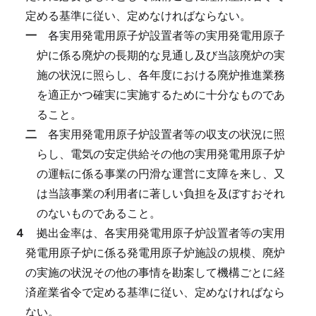
定める基準に従い、定めなければならない。
一
各実用発電用原子炉設置者等の実用発電用原子
炉に係る廃炉の長期的な見通し及び当該廃炉の実
施の状況に照らし、各年度における廃炉推進業務
を適正かつ確実に実施するために十分なものであ
ること。
二
各実用発電用原子炉設置者等の収支の状況に照
らし、電気の安定供給その他の実用発電用原子炉
の運転に係る事業の円滑な運営に支障を来し、又
は当該事業の利用者に著しい負担を及ぼすおそれ
のないものであること。
４
拠出金率は、各実用発電用原子炉設置者等の実用
発電用原子炉に係る発電用原子炉施設の規模、廃炉
の実施の状況その他の事情を勘案して機構ごとに経
済産業省令で定める基準に従い、定めなければなら
ない。