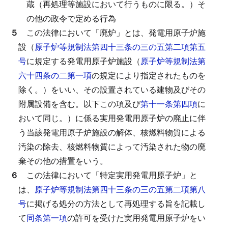
蔵（再処理等施設において行うものに限る。）そ
の他の政令で定める行為
５
この法律において「廃炉」とは、発電用原子炉施
設（
原子炉等規制法第四十三条の三の五第二項第五
号
に規定する発電用原子炉施設（
原子炉等規制法第
六十四条の二第一項
の規定により指定されたものを
除く。）をいい、その設置されている建物及びその
附属設備を含む。以下この項及び
第十一条第四項
に
おいて同じ。）に係る実用発電用原子炉の廃止に伴
う当該発電用原子炉施設の解体、核燃料物質による
汚染の除去、核燃料物質によって汚染された物の廃
棄その他の措置をいう。
６
この法律において「特定実用発電用原子炉」と
は、
原子炉等規制法第四十三条の三の五第二項第八
号
に掲げる処分の方法として再処理する旨を記載し
て
同条第一項
の許可を受けた実用発電用原子炉をい