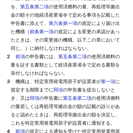
を、
第五条第二項
の使用済燃料の量、再処理等拠出
金の額その他経済産業省令で定める事項を記載した
申告書に添えて、
第六条第一項
の規定により届け出
た機構（
前条第一項
の規定による変更の承認があっ
たときは、その変更後の機構。以下この章において
同じ。）に納付しなければならない。
２
前項
の申告書には、
第五条第二項
の使用済燃料の
量を証する書類として経済産業省令で定める書類を
添付しなければならない。
３
機構は、特定実用発電用原子炉設置者が
第一項
に
規定する期限までに
同項
の申告書を提出しないと
き、又は
同項
の申告書に
第五条第二項
の使用済燃料
の量若しくは再処理等拠出金の額の記載の誤りがあ
ると認めたときは、再処理等拠出金の額を決定し、
これを特定実用発電用原子炉設置者に通知する。
４
前項
の規定による通知を受けた特定実用発電用原