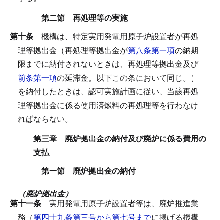
第二節 再処理等の実施
第十条
機構は、特定実用発電用原子炉設置者が再処
理等拠出金（再処理等拠出金が
第八条第一項
の納期
限までに納付されないときは、再処理等拠出金及び
前条第一項
の延滞金。以下この条において同じ。）
を納付したときは、認可実施計画に従い、当該再処
理等拠出金に係る使用済燃料の再処理等を行わなけ
ればならない。
第三章 廃炉拠出金の納付及び廃炉に係る費用の
支払
第一節 廃炉拠出金の納付
（廃炉拠出金）
第十一条
実用発電用原子炉設置者等は、廃炉推進業
務（
第四十九条第三号から第七号まで
に掲げる機構