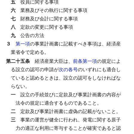
五
役員に関する事項
六
業務及びその執行に関する事項
七
財務及び会計に関する事項
八
定款の変更に関する事項
九
公告の方法
３
第一項
の事業計画書に記載すべき事項は、経済産
業省令で定める。
第二十五条
経済産業大臣は、
前条第一項
の規定によ
る設立の認可の申請が
次の各号
のいずれにも適合し
ていると認めるときは、設立の認可をしなければな
らない。
一
設立の手続並びに定款及び事業計画書の内容が
法令の規定に適合するものであること。
二
定款及び事業計画書に虚偽の記載がないこと。
三
事業の運営が健全に行われ、発電に関する原子
力の適正な利用に寄与することが確実であると認