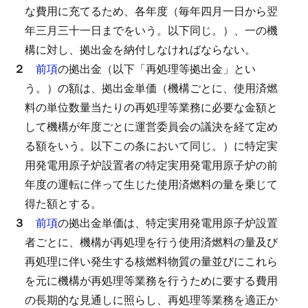
な費用に充てるため、各年度（毎年四月一日から翌
年三月三十一日までをいう。以下同じ。）、一の機
構に対し、拠出金を納付しなければならない。
２
前項
の拠出金（以下「再処理等拠出金」とい
う。）の額は、拠出金単価（機構ごとに、使用済燃
料の単位数量当たりの再処理等業務に必要な金額と
して機構が年度ごとに運営委員会の議決を経て定め
る額をいう。以下この条において同じ。）に特定実
用発電用原子炉設置者の特定実用発電用原子炉の前
年度の運転に伴って生じた使用済燃料の量を乗じて
得た額とする。
３
前項
の拠出金単価は、特定実用発電用原子炉設置
者ごとに、機構が再処理を行う使用済燃料の量及び
再処理に伴い発生する核燃料物質の量並びにこれら
を元に機構が再処理等業務を行うために要する費用
の長期的な見通しに照らし、再処理等業務を適正か