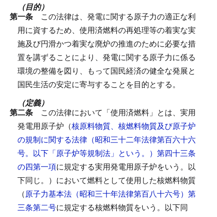
（目的）
第一条
この法律は、発電に関する原子力の適正な利
用に資するため、使用済燃料の再処理等の着実な実
施及び円滑かつ着実な廃炉の推進のために必要な措
置を講ずることにより、発電に関する原子力に係る
環境の整備を図り、もって国民経済の健全な発展と
国民生活の安定に寄与することを目的とする。
（定義）
第二条
この法律において「使用済燃料」とは、実用
発電用原子炉（
核原料物質、核燃料物質及び原子炉
の規制に関する法律（昭和三十二年法律第百六十六
号。以下「原子炉等規制法」という。）第四十三条
の四第一項
に規定する実用発電用原子炉をいう。以
下同じ。）において燃料として使用した核燃料物質
（
原子力基本法（昭和三十年法律第百八十六号）第
三条第二号
に規定する核燃料物質をいう。以下同