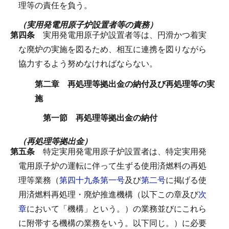
理等の責任を負う。
（実用発電用原子炉設置者等の責務）
第四条
実用発電用原子炉設置者等は、円滑かつ着実
な廃炉の実施を図るため、相互に連携を図りながら
協力するよう努めなければならない。
第二章 再処理等拠出金の納付及び再処理等の実
施
第一節 再処理等拠出金の納付
（再処理等拠出金）
第五条
特定実用発電用原子炉設置者は、特定実用発
電用原子炉の運転に伴って生ずる使用済燃料の再処
理等業務（
第四十九条第一号
及び
第二号
に掲げる使
用済燃料再処理・廃炉推進機構（以下この章及び
次
章
において「機構」という。）の業務並びにこれら
に附帯する機構の業務をいう。以下同じ。）に必要