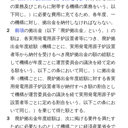
の業務及びこれらに附帯する機構の業務をいう。以
下同じ。）に必要な費用に充てるため、各年度、一
の機構に対し、拠出金を納付しなければならない。
２
前項
の拠出金（以下「廃炉拠出金」という。）の
額は、各実用発電用原子炉設置者等につき、廃炉拠
出金年度総額（機構ごとに、実用発電用原子炉設置
者等から納付を受けるべき廃炉拠出金の額の総額と
して機構が年度ごとに運営委員会の議決を経て定め
る額をいう。以下この条において同じ。）に拠出金
率（機構ごとに、廃炉拠出金年度総額に対する各実
用発電用原子炉設置者等が納付すべき額の割合とし
て機構が運営委員会の議決を経て実用発電用原子炉
設置者等ごとに定める割合をいう。以下この条にお
いて同じ。）を乗じて得た額とする。
３
廃炉拠出金年度総額は、次に掲げる要件を満たす
ために必要なものとして機構ごとに経済産業省令で