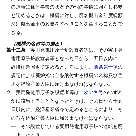
の運転に係る事業の状況その他の事情に照らし必要
と認めるときは、機構に対し、廃炉拠出金年度総額
又は拠出金率の変更をすべきことを命ずることがで
きる。
（機構の名称等の届出）
第十二条
実用発電用原子炉設置者等は、その実用発
電用原子炉設置者等となった日から十五日以内に、
経済産業省令で定めるところにより、
前条第一項
の
規定により廃炉拠出金を納付する機構の名称及び住
所を経済産業大臣に届け出なければならない。
２
実用発電用原子炉設置者等は、
次の各号
のいずれ
かに該当することとなったときは、その日から十五
日以内に、経済産業省令で定めるところにより、そ
の旨を経済産業大臣に届け出なければならない。
一
その設置している実用発電用原子炉の運転を廃
止したとき。