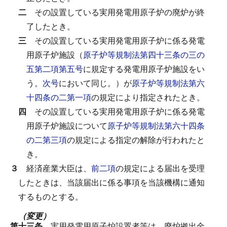
二
その設置している実用発電用原子炉の廃炉が終
了したとき。
三
その設置している実用発電用原子炉に係る発電
用原子炉施設（
原子炉等規制法第四十三条の三の
五第二項第五号
に規定する発電用原子炉施設をい
う。
次号
において同じ。）が
原子炉等規制法第六
十四条の二第一項
の規定により指定されたとき。
四
その設置している実用発電用原子炉に係る発電
用原子炉施設について
原子炉等規制法第六十四条
の二第三項
の規定による指定の解除が行われたと
き。
３
経済産業大臣は、
前二項
の規定による届出を受理
したときは、当該届出に係る事項を当該機構に通知
するものとする。
（変更）
第十三条
実用発電用原子炉設置者等は、廃炉拠出金