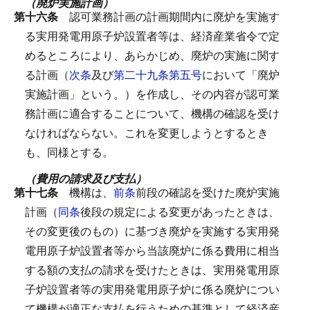
（廃炉実施計画）
第十六条
認可業務計画の計画期間内に廃炉を実施す
る実用発電用原子炉設置者等は、経済産業省令で定
めるところにより、あらかじめ、廃炉の実施に関す
る計画（
次条
及び
第二十九条第五号
において「廃炉
実施計画」という。）を作成し、その内容が認可業
務計画に適合することについて、機構の確認を受け
なければならない。
これを変更しようとするとき
も、同様とする。
（費用の請求及び支払）
第十七条
機構は、
前条
前段の確認を受けた廃炉実施
計画（
同条
後段の規定による変更があったときは、
その変更後のもの）に基づき廃炉を実施する実用発
電用原子炉設置者等から当該廃炉に係る費用に相当
する額の支払の請求を受けたときは、実用発電用原
子炉設置者等の実用発電用原子炉に係る廃炉につい
て機構が適正な支払を行うための基準として経済産