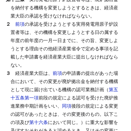
を納付する機構を変更しようとするときは、経済産
業大臣の承認を受けなければならない。
２
前項
の承認を受けようとする実用発電用原子炉設
置者等は、その機構を変更しようとする日の属する
年度の前年度の一月一日までに、その旨、変更しよ
うとする理由その他経済産業省令で定める事項を記
載した申請書を経済産業大臣に提出しなければなら
ない。
３
経済産業大臣は、
前項
の申請書の提出があった場
合において、その変更が廃炉拠出金を納付する機構
として現に届け出ている機構の認可業務計画（
第五
十五条第一項
前段の規定による認可を受けた廃炉推
進業務中期計画をいい、
同項
後段の規定による変更
の認可があったときは、その変更後のもの。以下こ
の項及び
第十六条
において同じ。）に重大な影響を
及ぼすおそれがあると認めるとき、又はその変更に