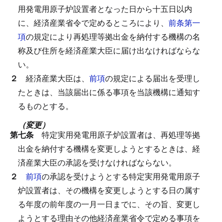
用発電用原子炉設置者となった日から十五日以内
に、経済産業省令で定めるところにより、
前条第一
項
の規定により再処理等拠出金を納付する機構の名
称及び住所を経済産業大臣に届け出なければならな
い。
２
経済産業大臣は、
前項
の規定による届出を受理し
たときは、当該届出に係る事項を当該機構に通知す
るものとする。
（変更）
第七条
特定実用発電用原子炉設置者は、再処理等拠
出金を納付する機構を変更しようとするときは、経
済産業大臣の承認を受けなければならない。
２
前項
の承認を受けようとする特定実用発電用原子
炉設置者は、その機構を変更しようとする日の属す
る年度の前年度の一月一日までに、その旨、変更し
ようとする理由その他経済産業省令で定める事項を