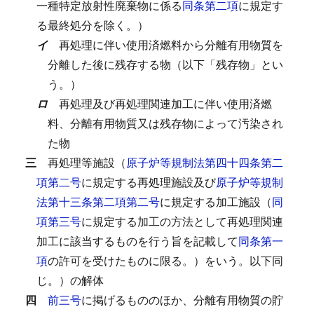
一種特定放射性廃棄物に係る
同条第二項
に規定す
る最終処分を除く。）
イ
再処理に伴い使用済燃料から分離有用物質を
分離した後に残存する物（以下「残存物」とい
う。）
ロ
再処理及び再処理関連加工に伴い使用済燃
料、分離有用物質又は残存物によって汚染され
た物
三
再処理等施設（
原子炉等規制法第四十四条第二
項第二号
に規定する再処理施設及び
原子炉等規制
法第十三条第二項第二号
に規定する加工施設（
同
項第三号
に規定する加工の方法として再処理関連
加工に該当するものを行う旨を記載して
同条第一
項
の許可を受けたものに限る。）をいう。以下同
じ。）の解体
四
前三号
に掲げるもののほか、分離有用物質の貯