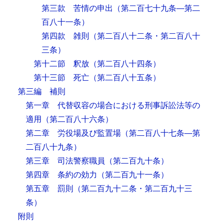
第三款 苦情の申出
（第二百七十九条―第二
百八十一条）
第四款 雑則
（第二百八十二条・第二百八十
三条）
第十二節 釈放
（第二百八十四条）
第十三節 死亡
（第二百八十五条）
第三編 補則
第一章 代替収容の場合における刑事訴訟法等の
適用
（第二百八十六条）
第二章 労役場及び監置場
（第二百八十七条―第
二百八十九条）
第三章 司法警察職員
（第二百九十条）
第四章 条約の効力
（第二百九十一条）
第五章 罰則
（第二百九十二条・第二百九十三
条）
附則