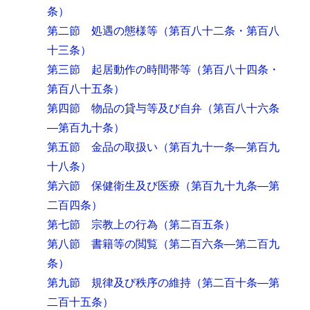
条）
第二節 処遇の態様等
（第百八十二条・第百八
十三条）
第三節 起居動作の時間帯等
（第百八十四条・
第百八十五条）
第四節 物品の貸与等及び自弁
（第百八十六条
―第百九十条）
第五節 金品の取扱い
（第百九十一条―第百九
十八条）
第六節 保健衛生及び医療
（第百九十九条―第
二百四条）
第七節 宗教上の行為
（第二百五条）
第八節 書籍等の閲覧
（第二百六条―第二百九
条）
第九節 規律及び秩序の維持
（第二百十条―第
二百十五条）