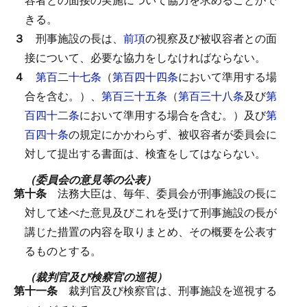
きる。
３
刑事施設の長は、
前項
の視察及び被収容者との面
接について、必要な協力をしなければならない。
４
第百二十七条
（
第百四十四条
において準用する場
合を含む。）、
第百三十五条
（
第百三十八条
及び
第
百四十二条
において準用する場合を含む。）及び
第
百四十条
の規定にかかわらず、被収容者が委員会に
対して提出する書面は、検査をしてはならない。
（委員会の意見等の公表）
第十条
法務大臣は、毎年、委員会が刑事施設の長に
対して述べた意見及びこれを受けて刑事施設の長が
講じた措置の内容を取りまとめ、その概要を公表す
るものとする。
（裁判官及び検察官の巡視）
第十一条
裁判官及び検察官は、刑事施設を巡視する