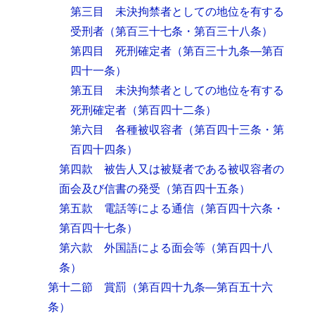
第三目 未決拘禁者としての地位を有する
受刑者
（第百三十七条・第百三十八条）
第四目 死刑確定者
（第百三十九条―第百
四十一条）
第五目 未決拘禁者としての地位を有する
死刑確定者
（第百四十二条）
第六目 各種被収容者
（第百四十三条・第
百四十四条）
第四款 被告人又は被疑者である被収容者の
面会及び信書の発受
（第百四十五条）
第五款 電話等による通信
（第百四十六条・
第百四十七条）
第六款 外国語による面会等
（第百四十八
条）
第十二節 賞罰
（第百四十九条―第百五十六
条）