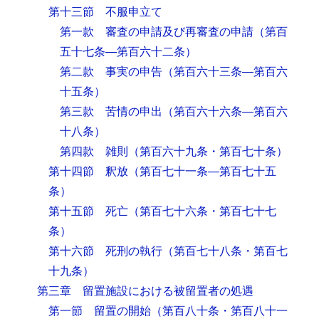
第十三節 不服申立て
第一款 審査の申請及び再審査の申請
（第百
五十七条―第百六十二条）
第二款 事実の申告
（第百六十三条―第百六
十五条）
第三款 苦情の申出
（第百六十六条―第百六
十八条）
第四款 雑則
（第百六十九条・第百七十条）
第十四節 釈放
（第百七十一条―第百七十五
条）
第十五節 死亡
（第百七十六条・第百七十七
条）
第十六節 死刑の執行
（第百七十八条・第百七
十九条）
第三章 留置施設における被留置者の処遇
第一節 留置の開始
（第百八十条・第百八十一