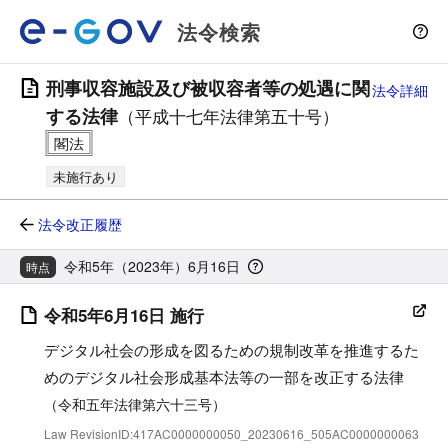
法令検索
刑事収容施設及び被収容者等の処遇に関
法令詳細
する法律
（平成十七年法律第五十号）
未施行あり
法令改正履歴
令和5年（2023年）6月16日
時点
令和5年6月16日 施行
デジタル社会の形成を図るための規制改革を推進するた
めのデジタル社会形成基本法等の一部を改正する法律
（令和五年法律第六十三号）
Law RevisionID:417AC0000000050_20230616_505AC0000000063