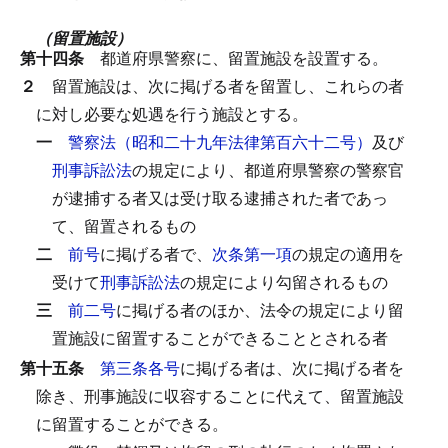
（留置施設）
第十四条
都道府県警察に、留置施設を設置する。
２
留置施設は、次に掲げる者を留置し、これらの者
に対し必要な処遇を行う施設とする。
一
警察法（昭和二十九年法律第百六十二号）
及び
刑事訴訟法
の規定により、都道府県警察の警察官
が逮捕する者又は受け取る逮捕された者であっ
て、留置されるもの
二
前号
に掲げる者で、
次条第一項
の規定の適用を
受けて
刑事訴訟法
の規定により勾留されるもの
三
前二号
に掲げる者のほか、法令の規定により留
置施設に留置することができることとされる者
第十五条
第三条各号
に掲げる者は、次に掲げる者を
除き、刑事施設に収容することに代えて、留置施設
に留置することができる。