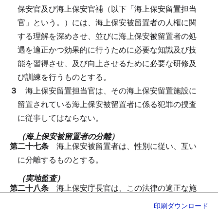
保安官及び海上保安官補（以下「海上保安留置担当
官」という。）には、海上保安被留置者の人権に関
する理解を深めさせ、並びに海上保安被留置者の処
遇を適正かつ効果的に行うために必要な知識及び技
能を習得させ、及び向上させるために必要な研修及
び訓練を行うものとする。
３
海上保安留置担当官は、その海上保安留置施設に
留置されている海上保安被留置者に係る犯罪の捜査
に従事してはならない。
（海上保安被留置者の分離）
第二十七条
海上保安被留置者は、性別に従い、互い
に分離するものとする。
（実地監査）
第二十八条
海上保安庁長官は、この法律の適正な施
行を期するため、その職員のうちから監査官を指名
印刷
ダウンロード
し、各海上保安留置施設について、毎年一回以上、