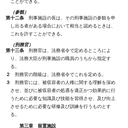
ことができる。
（参観）
第十二条
刑事施設の長は、その刑事施設の参観を申
し出る者がある場合において相当と認めるときは、
これを許すことができる。
（刑務官）
第十三条
刑務官は、法務省令で定めるところによ
り、法務大臣が刑事施設の職員のうちから指定す
る。
２
刑務官の階級は、法務省令でこれを定める。
３
刑務官には、被収容者の人権に関する理解を深め
させ、並びに被収容者の処遇を適正かつ効果的に行
うために必要な知識及び技能を習得させ、及び向上
させるために必要な研修及び訓練を行うものとす
る。
第三章 留置施設