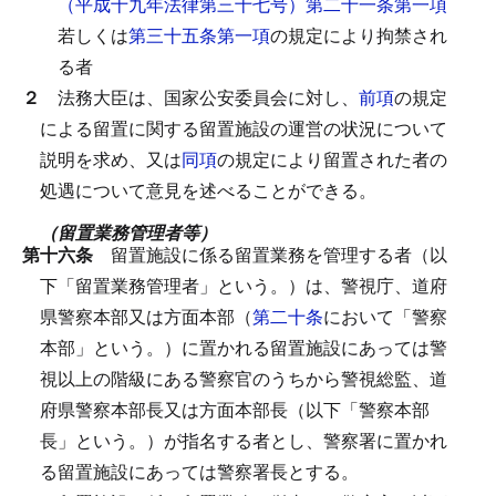
（平成十九年法律第三十七号）第二十一条第一項
若しくは
第三十五条第一項
の規定により拘禁され
る者
２
法務大臣は、国家公安委員会に対し、
前項
の規定
による留置に関する留置施設の運営の状況について
説明を求め、又は
同項
の規定により留置された者の
処遇について意見を述べることができる。
（留置業務管理者等）
第十六条
留置施設に係る留置業務を管理する者（以
下「留置業務管理者」という。）は、警視庁、道府
県警察本部又は方面本部（
第二十条
において「警察
本部」という。）に置かれる留置施設にあっては警
視以上の階級にある警察官のうちから警視総監、道
府県警察本部長又は方面本部長（以下「警察本部
長」という。）が指名する者とし、警察署に置かれ
る留置施設にあっては警察署長とする。