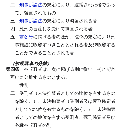
二
刑事訴訟法
の規定により、逮捕された者であっ
て、留置されるもの
三
刑事訴訟法
の規定により勾留される者
四
死刑の言渡しを受けて拘置される者
五
前各号
に掲げる者のほか、法令の規定により刑
事施設に収容すべきこととされる者及び収容する
ことができることとされる者
（被収容者の分離）
第四条
被収容者は、次に掲げる別に従い、それぞれ
互いに分離するものとする。
一
性別
二
受刑者（未決拘禁者としての地位を有するもの
を除く。）、未決拘禁者（受刑者又は死刑確定者
としての地位を有するものを除く。）、未決拘禁
者としての地位を有する受刑者、死刑確定者及び
各種被収容者の別