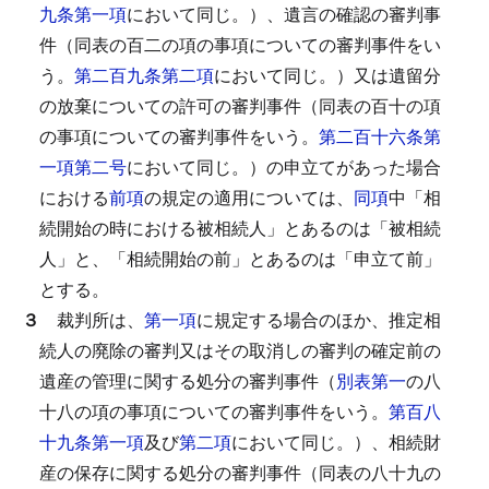
九条第一項
において同じ。）、遺言の確認の審判事
件（同表の百二の項の事項についての審判事件をい
う。
第二百九条第二項
において同じ。）又は遺留分
の放棄についての許可の審判事件（同表の百十の項
の事項についての審判事件をいう。
第二百十六条第
一項第二号
において同じ。）の申立てがあった場合
における
前項
の規定の適用については、
同項
中「相
続開始の時における被相続人」とあるのは「被相続
人」と、「相続開始の前」とあるのは「申立て前」
とする。
３
裁判所は、
第一項
に規定する場合のほか、推定相
続人の廃除の審判又はその取消しの審判の確定前の
遺産の管理に関する処分の審判事件（
別表第一
の八
十八の項の事項についての審判事件をいう。
第百八
十九条第一項
及び
第二項
において同じ。）、相続財
産の保存に関する処分の審判事件（同表の八十九の