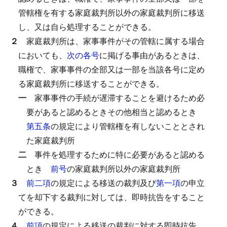
管轄権を有する家庭裁判所以外の家庭裁判所に移送
し、又は自ら処理することができる。
２
家庭裁判所は、家事事件がその管轄に属する場合
においても、
次の各号
に掲げる事由があるときは、
職権で、家事事件の全部又は一部を当該各号に定め
る家庭裁判所に移送することができる。
一
家事事件の手続が遅滞することを避けるため必
要があると認めるときその他相当と認めるとき
第五条
の規定により管轄権を有しないこととされ
た家庭裁判所
二
事件を処理するために特に必要があると認める
とき
前号
の家庭裁判所以外の家庭裁判所
３
前二項
の規定による移送の裁判及び
第一項
の申立
てを却下する裁判に対しては、即時抗告をすること
ができる。
４
前項
の規定による移送の裁判に対する即時抗告