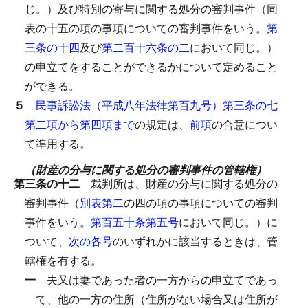
じ。）及び特別の寄与に関する処分の審判事件（同
表の十五の項の事項についての審判事件をいう。
第
三条の十四
及び
第二百十六条の二
において同じ。）
の申立てをすることができるかについて定めること
ができる。
５
民事訴訟法（平成八年法律第百九号）第三条の七
第二項から第四項まで
の規定は、
前項
の合意につい
て準用する。
（財産の分与に関する処分の審判事件の管轄権）
第三条の十二
裁判所は、財産の分与に関する処分の
審判事件（
別表第二
の四の項の事項についての審判
事件をいう。
第百五十条第五号
において同じ。）に
ついて、
次の各号
のいずれかに該当するときは、管
轄権を有する。
一
夫又は妻であった者の一方からの申立てであっ
て、他の一方の住所（住所がない場合又は住所が