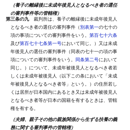
（養子の離縁後に未成年後見人となるべき者の選任
の審判事件等の管轄権）
第三条の九
裁判所は、養子の離縁後に未成年後見人
となるべき者の選任の審判事件（
別表第一
の七十の
項の事項についての審判事件をいう。
第百七十六条
及び
第百七十七条第一号
において同じ。）又は未成
年後見人の選任の審判事件（同表の七十一の項の事
項についての審判事件をいう。
同条第二号
において
同じ。）について、未成年被後見人となるべき者若
しくは未成年被後見人（以下この条において「未成
年被後見人となるべき者等」という。）の住所若し
くは居所が日本国内にあるとき又は未成年被後見人
となるべき者等が日本の国籍を有するときは、管轄
権を有する。
（夫婦、親子その他の親族関係から生ずる扶養の義
務に関する審判事件の管轄権）