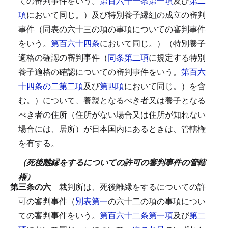
ての審判事件をいう。
第百六十一条第一項
及び
第二
項
において同じ。）及び特別養子縁組の成立の審判
事件（同表の六十三の項の事項についての審判事件
をいう。
第百六十四条
において同じ。）（特別養子
適格の確認の審判事件（
同条第二項
に規定する特別
養子適格の確認についての審判事件をいう。
第百六
十四条の二第二項
及び
第四項
において同じ。）を含
む。）について、養親となるべき者又は養子となる
べき者の住所（住所がない場合又は住所が知れない
場合には、居所）が日本国内にあるときは、管轄権
を有する。
（死後離縁をするについての許可の審判事件の管轄
権）
第三条の六
裁判所は、死後離縁をするについての許
可の審判事件（
別表第一
の六十二の項の事項につい
ての審判事件をいう。
第百六十二条第一項
及び
第二