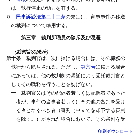
は、執行停止の効力を有する。
５
民事訴訟法第二十二条
の規定は、家事事件の移送
の裁判について準用する。
第三章 裁判所職員の除斥及び忌避
（裁判官の除斥）
第十条
裁判官は、次に掲げる場合には、その職務の
執行から除斥される。
ただし、
第六号
に掲げる場合
にあっては、他の裁判所の嘱託により受託裁判官と
してその職務を行うことを妨げない。
一
裁判官又はその配偶者若しくは配偶者であった
者が、事件の当事者若しくはその他の審判を受け
る者となるべき者（審判（申立てを却下する審判
を除く。）がされた場合において、その審判を受
ける者となる者をいう。以下同じ。）であると
印刷
ダウンロード
き、又は事件についてこれらの者と共同権利者、