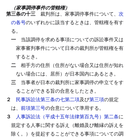
（家事調停事件の管轄権）
第三条の十三
裁判所は、家事調停事件について、
次
の各号
のいずれかに該当するときは、管轄権を有す
る。
一
当該調停を求める事項についての訴訟事件又は
家事審判事件について日本の裁判所が管轄権を有
するとき。
二
相手方の住所（住所がない場合又は住所が知れ
ない場合には、居所）が日本国内にあるとき。
三
当事者が日本の裁判所に家事調停の申立てをす
ることができる旨の合意をしたとき。
２
民事訴訟法第三条の七第二項
及び
第三項
の規定
は、
前項第三号
の合意について準用する。
３
人事訴訟法（平成十五年法律第百九号）第二条
に
規定する人事に関する訴え（離婚及び離縁の訴えを
除く。）を提起することができる事項についての調