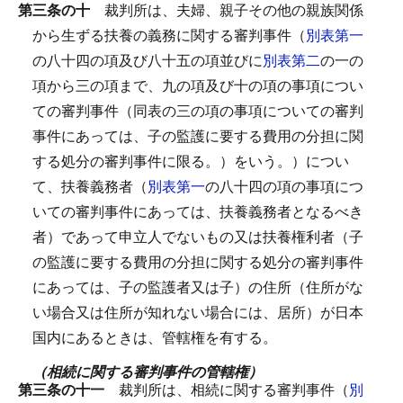
第三条の十
裁判所は、夫婦、親子その他の親族関係
から生ずる扶養の義務に関する審判事件（
別表第一
の八十四の項及び八十五の項並びに
別表第二
の一の
項から三の項まで、九の項及び十の項の事項につい
ての審判事件（同表の三の項の事項についての審判
事件にあっては、子の監護に要する費用の分担に関
する処分の審判事件に限る。）をいう。）につい
て、扶養義務者（
別表第一
の八十四の項の事項につ
いての審判事件にあっては、扶養義務者となるべき
者）であって申立人でないもの又は扶養権利者（子
の監護に要する費用の分担に関する処分の審判事件
にあっては、子の監護者又は子）の住所（住所がな
い場合又は住所が知れない場合には、居所）が日本
国内にあるときは、管轄権を有する。
（相続に関する審判事件の管轄権）
第三条の十一
裁判所は、相続に関する審判事件（
別