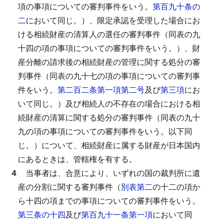
項の事項についての審判事件をいう。
第百九十条の
二
において同じ。）、限定承認を受理した場合にお
ける相続財産の清算人の選任の審判事件（同表の九
十四の項の事項についての審判事件をいう。）、財
産分離の請求後の相続財産の管理に関する処分の審
判事件（同表の九十七の項の事項についての審判事
件をいう。
第二百二条第一項第二号
及び
第三項
にお
いて同じ。）及び相続人の不存在の場合における相
続財産の清算に関する処分の審判事件（同表の九十
九の項の事項についての審判事件をいう。以下同
じ。）について、相続財産に属する財産が日本国内
にあるときは、管轄権を有する。
４
当事者は、合意により、いずれの国の裁判所に遺
産の分割に関する審判事件（
別表第二
の十二の項か
ら十四の項までの事項についての審判事件をいう。
第三条の十四
及び
第百九十一条第一項
において同