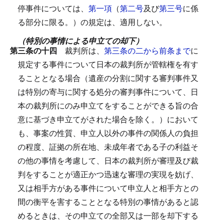
停事件については、
第一項
（
第二号
及び
第三号
に係
る部分に限る。）の規定は、適用しない。
（特別の事情による申立ての却下）
第三条の十四
裁判所は、
第三条の二から前条まで
に
規定する事件について日本の裁判所が管轄権を有す
ることとなる場合（遺産の分割に関する審判事件又
は特別の寄与に関する処分の審判事件について、日
本の裁判所にのみ申立てをすることができる旨の合
意に基づき申立てがされた場合を除く。）において
も、事案の性質、申立人以外の事件の関係人の負担
の程度、証拠の所在地、未成年者である子の利益そ
の他の事情を考慮して、日本の裁判所が審理及び裁
判をすることが適正かつ迅速な審理の実現を妨げ、
又は相手方がある事件について申立人と相手方との
間の衡平を害することとなる特別の事情があると認
めるときは、その申立ての全部又は一部を却下する