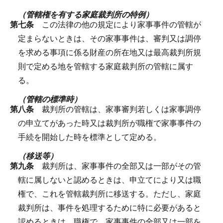
（管轄権を有する家庭裁判所の特例）
第七条
この法律の他の規定により家事事件の管轄が
定まらないときは、その家事事件は、審判又は調停
を求める事項に係る財産の所在地又は最高裁判所規
則で定める地を管轄する家庭裁判所の管轄に属す
る。
（管轄の標準時）
第八条
裁判所の管轄は、家事審判若しくは家事調停
の申立てがあった時又は裁判所が職権で家事事件の
手続を開始した時を標準として定める。
（移送等）
第九条
裁判所は、家事事件の全部又は一部がその管
轄に属しないと認めるときは、申立てにより又は職
権で、これを管轄裁判所に移送する。
ただし、家庭
裁判所は、事件を処理するために特に必要があると
認めるときは、職権で、家事事件の全部又は一部を