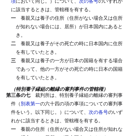
項
において同じ。）について、
次の各号
のいずれか
に該当するときは、管轄権を有する。
一
養親又は養子の住所（住所がない場合又は住所
が知れない場合には、居所）が日本国内にあると
き。
二
養親又は養子がその死亡の時に日本国内に住所
を有していたとき。
三
養親又は養子の一方が日本の国籍を有する場合
であって、他の一方がその死亡の時に日本の国籍
を有していたとき。
（特別養子縁組の離縁の審判事件の管轄権）
第三条の七
裁判所は、特別養子縁組の離縁の審判事
件（
別表第一
の六十四の項の事項についての審判事
件をいう。以下同じ。）について、
次の各号
のいず
れかに該当するときは、管轄権を有する。
一
養親の住所（住所がない場合又は住所が知れな