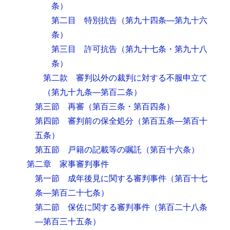
条）
第二目 特別抗告
（第九十四条―第九十六
条）
第三目 許可抗告
（第九十七条・第九十八
条）
第二款 審判以外の裁判に対する不服申立て
（第九十九条―第百二条）
第三節 再審
（第百三条・第百四条）
第四節 審判前の保全処分
（第百五条―第百十
五条）
第五節 戸籍の記載等の嘱託
（第百十六条）
第二章 家事審判事件
第一節 成年後見に関する審判事件
（第百十七
条―第百二十七条）
第二節 保佐に関する審判事件
（第百二十八条
―第百三十五条）