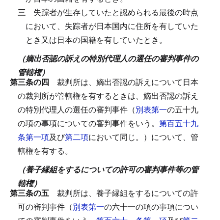
三
失踪者が生存していたと認められる最後の時点
において、失踪者が日本国内に住所を有していた
とき又は日本の国籍を有していたとき。
（嫡出否認の訴えの特別代理人の選任の審判事件の
管轄権）
第三条の四
裁判所は、嫡出否認の訴えについて日本
の裁判所が管轄権を有するときは、嫡出否認の訴え
の特別代理人の選任の審判事件（
別表第一
の五十九
の項の事項についての審判事件をいう。
第百五十九
条第一項
及び
第二項
において同じ。）について、管
轄権を有する。
（養子縁組をするについての許可の審判事件等の管
轄権）
第三条の五
裁判所は、養子縁組をするについての許
可の審判事件（
別表第一
の六十一の項の事項につい