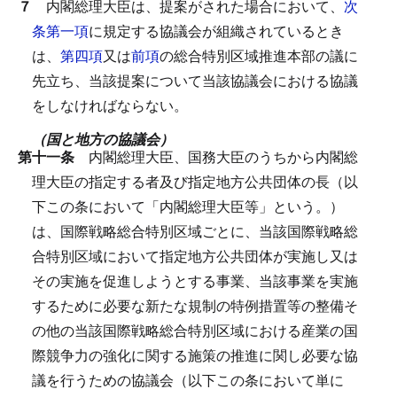
７
内閣総理大臣は、提案がされた場合において、
次
条第一項
に規定する協議会が組織されているとき
は、
第四項
又は
前項
の総合特別区域推進本部の議に
先立ち、当該提案について当該協議会における協議
をしなければならない。
（国と地方の協議会）
第十一条
内閣総理大臣、国務大臣のうちから内閣総
理大臣の指定する者及び指定地方公共団体の長（以
下この条において「内閣総理大臣等」という。）
は、国際戦略総合特別区域ごとに、当該国際戦略総
合特別区域において指定地方公共団体が実施し又は
その実施を促進しようとする事業、当該事業を実施
するために必要な新たな規制の特例措置等の整備そ
の他の当該国際戦略総合特別区域における産業の国
際競争力の強化に関する施策の推進に関し必要な協
議を行うための協議会（以下この条において単に