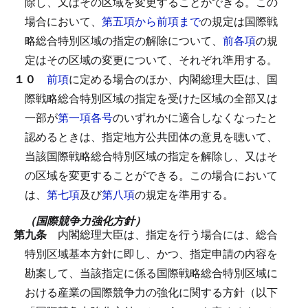
除し、又はその区域を変更することができる。
この
場合において、
第五項から前項まで
の規定は国際戦
略総合特別区域の指定の解除について、
前各項
の規
定はその区域の変更について、それぞれ準用する。
１０
前項
に定める場合のほか、内閣総理大臣は、国
際戦略総合特別区域の指定を受けた区域の全部又は
一部が
第一項各号
のいずれかに適合しなくなったと
認めるときは、指定地方公共団体の意見を聴いて、
当該国際戦略総合特別区域の指定を解除し、又はそ
の区域を変更することができる。
この場合において
は、
第七項
及び
第八項
の規定を準用する。
（国際競争力強化方針）
第九条
内閣総理大臣は、指定を行う場合には、総合
特別区域基本方針に即し、かつ、指定申請の内容を
勘案して、当該指定に係る国際戦略総合特別区域に
おける産業の国際競争力の強化に関する方針（以下