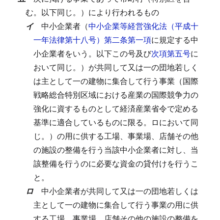
む。以下同じ。）により行われるもの
イ
中小企業者（
中小企業等経営強化法（平成十
一年法律第十八号）第二条第一項
に規定する中
小企業者をいう。以下この号及び
次項第五号
に
おいて同じ。）が共同して又は一の団地若しく
は主として一の建物に集合して行う事業（国際
戦略総合特別区域における産業の国際競争力の
強化に資するものとして経済産業省令で定める
基準に適合しているものに限る。ロにおいて同
じ。）の用に供する工場、事業場、店舗その他
の施設の整備を行う当該中小企業者に対し、当
該整備を行うのに必要な資金の貸付けを行うこ
と。
ロ
中小企業者が共同して又は一の団地若しくは
主として一の建物に集合して行う事業の用に供
する工場、事業場、店舗その他の施設の整備を