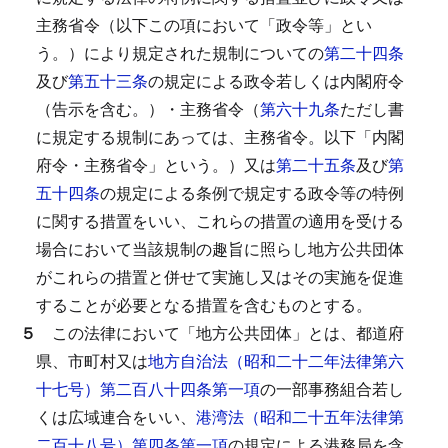
主務省令（以下この項において「政令等」とい
う。）により規定された規制についての
第二十四条
及び
第五十三条
の規定による政令若しくは内閣府令
（告示を含む。）・主務省令（
第六十九条
ただし書
に規定する規制にあっては、主務省令。以下「内閣
府令・主務省令」という。）又は
第二十五条
及び
第
五十四条
の規定による条例で規定する政令等の特例
に関する措置をいい、これらの措置の適用を受ける
場合において当該規制の趣旨に照らし地方公共団体
がこれらの措置と併せて実施し又はその実施を促進
することが必要となる措置を含むものとする。
５
この法律において「地方公共団体」とは、都道府
県、市町村又は
地方自治法（昭和二十二年法律第六
十七号）第二百八十四条第一項
の一部事務組合若し
くは広域連合をいい、
港湾法（昭和二十五年法律第
二百十八号）第四条第一項
の規定による港務局を含