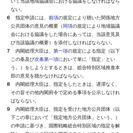
いて当該地域協議会における協議をしなければなら
ない。
６
指定申請には、
前項
の規定により聴いた関係地方
公共団体の意見の概要（
同項
の規定により地域協議
会における協議をした場合にあっては、当該意見及
び当該協議の概要）を添付しなければならない。
７
内閣総理大臣は、
第一項
の規定による指定（以下
この条及び
次条第一項
において単に「指定」とい
う。）をしようとするときは、総合特別区域推進本
部の意見を聴かなければならない。
８
内閣総理大臣は、指定をしたときは、遅滞なく、
その旨その他内閣府令で定める事項を公示しなけれ
ばならない。
９
内閣総理大臣は、指定を受けた地方公共団体（以
下この章において「指定地方公共団体」という。）
の申請に基づき、国際戦略総合特別区域の指定を解