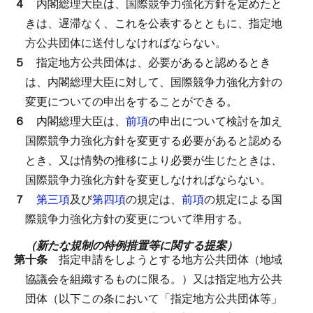
４
内閣総理大臣は、国際競争力強化方針を定めたと
きは、遅滞なく、これを公表するとともに、指定地
方公共団体に送付しなければならない。
５
指定地方公共団体は、必要があると認めるとき
は、内閣総理大臣に対して、国際競争力強化方針の
変更についての申出をすることができる。
６
内閣総理大臣は、
前項
の申出について検討を加え
国際競争力強化方針を変更する必要があると認める
とき、又は情勢の推移により必要が生じたときは、
国際競争力強化方針を変更しなければならない。
７
第三項
及び
第四項
の規定は、
前項
の規定による国
際競争力強化方針の変更について準用する。
（新たな規制の特例措置等に関する提案）
第十条
指定申請をしようとする地方公共団体（地域
協議会を組織するものに限る。）又は指定地方公共
団体（以下この条において「指定地方公共団体等」