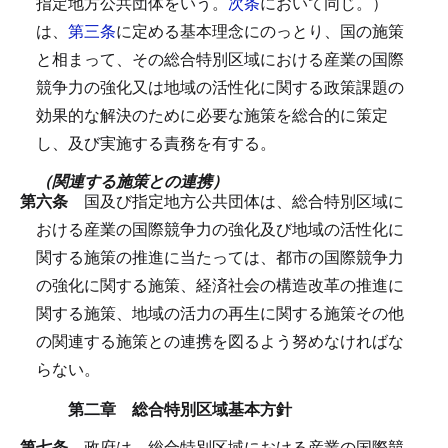
指定地方公共団体をいう。
次条
において同じ。）
は、
第三条
に定める基本理念にのっとり、国の施策
と相まって、その総合特別区域における産業の国際
競争力の強化又は地域の活性化に関する政策課題の
効果的な解決のために必要な施策を総合的に策定
し、及び実施する責務を有する。
（関連する施策との連携）
第六条
国及び指定地方公共団体は、総合特別区域に
おける産業の国際競争力の強化及び地域の活性化に
関する施策の推進に当たっては、都市の国際競争力
の強化に関する施策、経済社会の構造改革の推進に
関する施策、地域の活力の再生に関する施策その他
の関連する施策との連携を図るよう努めなければな
らない。
第二章 総合特別区域基本方針
第七条
政府は、総合特別区域における産業の国際競