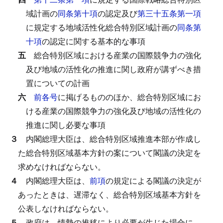
域計画の
同条第十項
の認定及び
第三十五条第一項
に規定する地域活性化総合特別区域計画の
同条第
十項
の認定に関する基本的な事項
五
総合特別区域における産業の国際競争力の強化
及び地域の活性化の推進に関し政府が講ずべき措
置についての計画
六
前各号
に掲げるもののほか、総合特別区域にお
ける産業の国際競争力の強化及び地域の活性化の
推進に関し必要な事項
３
内閣総理大臣は、総合特別区域推進本部が作成し
た総合特別区域基本方針の案について閣議の決定を
求めなければならない。
４
内閣総理大臣は、
前項
の規定による閣議の決定が
あったときは、遅滞なく、総合特別区域基本方針を
公表しなければならない。
５
政府は、情勢の推移により必要が生じた場合に