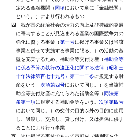
定める金融機関（
同項
において単に「金融機関」
という。）により行われるもの
四
我が国の経済社会の活力の向上及び持続的発展
に寄与することが見込まれる産業の国際競争力の
強化に資する事業（
第一号
に掲げる事業又は当該
事業と併せて実施する事業に限る。）の活動の基
盤を充実するため、補助金等交付財産（
補助金等
に係る予算の執行の適正化に関する法律（昭和三
十年法律第百七十九号）第二十二条
に規定する財
産をいう。
次項第四号
において同じ。）を当該補
助金等交付財産に充てられた補助金等（
同法第二
条第一項
に規定する補助金等をいう。
次項第四号
において同じ。）の交付の目的以外の目的に使用
し、譲渡し、交換し、貸し付け、又は担保に供す
ることにより行う事業
五
次に掲げる事業であって市町村（特別区を含