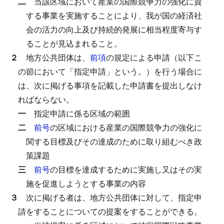
二
当該区域において産業の国際競争力の強化に資
する事業を実施することにより、我が国の経済社
会の活力の向上及び持続的発展に相当程度寄与す
ることが見込まれること。
２
地方公共団体は、
前項
の規定による申請（以下こ
の節において「指定申請」という。）を行う場合に
は、次に掲げる事項を記載した申請書を提出しなけ
ればならない。
一
指定申請に係る区域の範囲
二
前号
の区域における産業の国際競争力の強化に
関する目標及びその達成のために取り組むべき政
策課題
三
前号
の目標を達成するために実施し又はその実
施を促進しようとする事業の内容
３
次に掲げる者は、地方公共団体に対して、指定申
請をすることについての提案をすることができる。