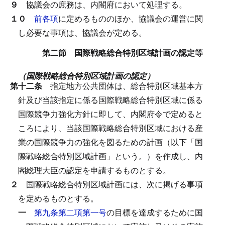
９
協議会の庶務は、内閣府において処理する。
１０
前各項
に定めるもののほか、協議会の運営に関
し必要な事項は、協議会が定める。
第二節 国際戦略総合特別区域計画の認定等
（国際戦略総合特別区域計画の認定）
第十二条
指定地方公共団体は、総合特別区域基本方
針及び当該指定に係る国際戦略総合特別区域に係る
国際競争力強化方針に即して、内閣府令で定めると
ころにより、当該国際戦略総合特別区域における産
業の国際競争力の強化を図るための計画（以下「国
際戦略総合特別区域計画」という。）を作成し、内
閣総理大臣の認定を申請するものとする。
２
国際戦略総合特別区域計画には、次に掲げる事項
を定めるものとする。
一
第九条第二項第一号
の目標を達成するために国