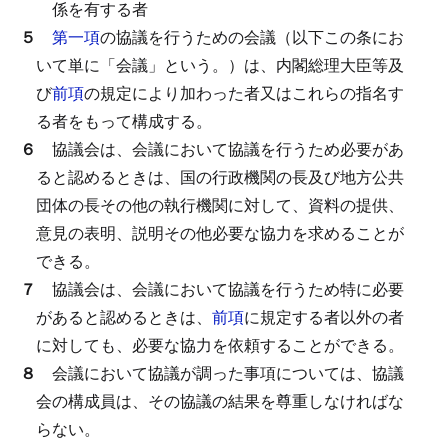
係を有する者
５
第一項
の協議を行うための会議（以下この条にお
いて単に「会議」という。）は、内閣総理大臣等及
び
前項
の規定により加わった者又はこれらの指名す
る者をもって構成する。
６
協議会は、会議において協議を行うため必要があ
ると認めるときは、国の行政機関の長及び地方公共
団体の長その他の執行機関に対して、資料の提供、
意見の表明、説明その他必要な協力を求めることが
できる。
７
協議会は、会議において協議を行うため特に必要
があると認めるときは、
前項
に規定する者以外の者
に対しても、必要な協力を依頼することができる。
８
会議において協議が調った事項については、協議
会の構成員は、その協議の結果を尊重しなければな
らない。