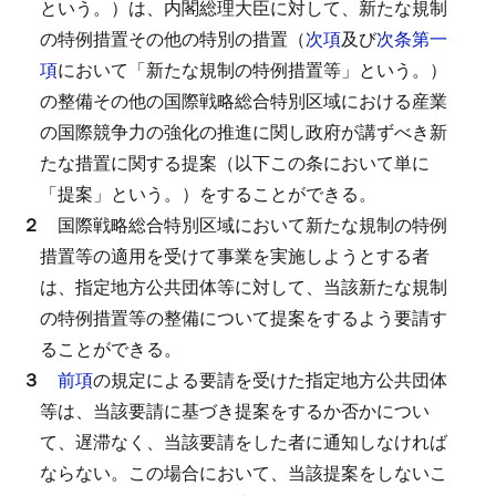
という。）は、内閣総理大臣に対して、新たな規制
の特例措置その他の特別の措置（
次項
及び
次条第一
項
において「新たな規制の特例措置等」という。）
の整備その他の国際戦略総合特別区域における産業
の国際競争力の強化の推進に関し政府が講ずべき新
たな措置に関する提案（以下この条において単に
「提案」という。）をすることができる。
２
国際戦略総合特別区域において新たな規制の特例
措置等の適用を受けて事業を実施しようとする者
は、指定地方公共団体等に対して、当該新たな規制
の特例措置等の整備について提案をするよう要請す
ることができる。
３
前項
の規定による要請を受けた指定地方公共団体
等は、当該要請に基づき提案をするか否かについ
て、遅滞なく、当該要請をした者に通知しなければ
ならない。
この場合において、当該提案をしないこ