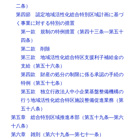
二条）
第四節 認定地域活性化総合特別区域計画に基づ
く事業に対する特別の措置
第一款 規制の特例措置
（第四十三条―第五十
四条）
第二款 削除
第三款 地域活性化総合特区支援利子補給金の
支給
（第五十六条）
第四款 財産の処分の制限に係る承認の手続の
特例
（第五十七条）
第五款 独立行政法人中小企業基盤整備機構の
行う地域活性化総合特区施設整備促進業務
（第
五十八条）
第五章 総合特別区域推進本部
（第五十九条―第六
十八条）
第六章 雑則
（第六十九条―第七十一条）