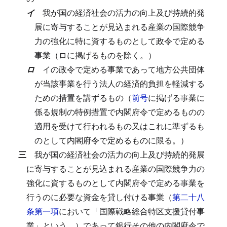
イ
我が国の経済社会の活力の向上及び持続的発
展に寄与することが見込まれる産業の国際競争
力の強化に特に資するものとして政令で定める
事業（ロに掲げるものを除く。）
ロ
イの政令で定める事業であって地方公共団体
が当該事業を行う法人の経済的負担を軽減する
ための措置を講ずるもの（
前号
に掲げる事業に
係る規制の特例措置で内閣府令で定めるものの
適用を受けて行われるもの又はこれに準ずるも
のとして内閣府令で定めるものに限る。）
三
我が国の経済社会の活力の向上及び持続的発展
に寄与することが見込まれる産業の国際競争力の
強化に資するものとして内閣府令で定める事業を
行うのに必要な資金を貸し付ける事業（
第二十八
条第一項
において「国際戦略総合特区支援貸付事
業」という。）であって銀行その他の内閣府令で