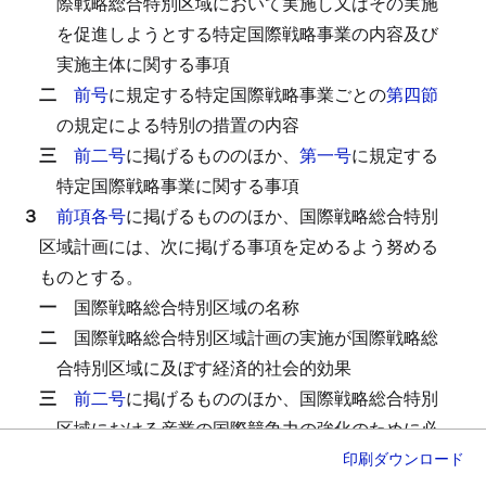
際戦略総合特別区域において実施し又はその実施
を促進しようとする特定国際戦略事業の内容及び
実施主体に関する事項
二
前号
に規定する特定国際戦略事業ごとの
第四節
の規定による特別の措置の内容
三
前二号
に掲げるもののほか、
第一号
に規定する
特定国際戦略事業に関する事項
３
前項各号
に掲げるもののほか、国際戦略総合特別
区域計画には、次に掲げる事項を定めるよう努める
ものとする。
一
国際戦略総合特別区域の名称
二
国際戦略総合特別区域計画の実施が国際戦略総
合特別区域に及ぼす経済的社会的効果
三
前二号
に掲げるもののほか、国際戦略総合特別
区域における産業の国際競争力の強化のために必
要な事項
印刷
ダウンロード