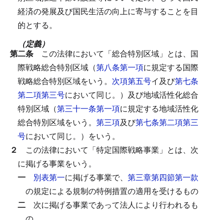
経済の発展及び国民生活の向上に寄与することを目
的とする。
（定義）
第二条
この法律において「総合特別区域」とは、国
際戦略総合特別区域（
第八条第一項
に規定する国際
戦略総合特別区域をいう。
次項第五号
イ及び
第七条
第二項第三号
において同じ。）及び地域活性化総合
特別区域（
第三十一条第一項
に規定する地域活性化
総合特別区域をいう。
第三項
及び
第七条第二項第三
号
において同じ。）をいう。
２
この法律において「特定国際戦略事業」とは、次
に掲げる事業をいう。
一
別表第一
に掲げる事業で、
第三章第四節第一款
の規定による規制の特例措置の適用を受けるもの
二
次に掲げる事業であって法人により行われるも
の