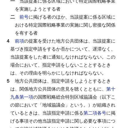
一
当該提案に係る区域において特定国際戦略事業
を実施しようとする者
二
前号
に掲げる者のほか、当該提案に係る区域に
おける特定国際戦略事業の実施に関し密接な関係
を有する者
４
前項
の提案を受けた地方公共団体は、当該提案に
基づき指定申請をするか否かについて、遅滞なく、
当該提案をした者に通知しなければならない。
この
場合において、指定申請をしないこととするとき
は、その理由を明らかにしなければならない。
５
地方公共団体は、指定申請をしようとするとき
は、関係地方公共団体の意見を聴くとともに、
第十
九条第一項
の国際戦略総合特別区域協議会（以下こ
の節において「地域協議会」という。）が組織され
ているときは、当該指定申請に係る
第二項各号
に掲
げる事項その他当該指定申請に関し必要な事項につ