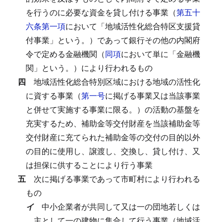
を行うのに必要な資金を貸し付ける事業（
第五十
六条第一項
において「地域活性化総合特区支援貸
付事業」という。）であって銀行その他の内閣府
令で定める金融機関（
同項
において単に「金融機
関」という。）により行われるもの
四
地域活性化総合特別区域における地域の活性化
に資する事業（
第一号
に掲げる事業又は当該事業
と併せて実施する事業に限る。）の活動の基盤を
充実するため、補助金等交付財産を当該補助金等
交付財産に充てられた補助金等の交付の目的以外
の目的に使用し、譲渡し、交換し、貸し付け、又
は担保に供することにより行う事業
五
次に掲げる事業であって市町村により行われる
もの
イ
中小企業者が共同して又は一の団地若しくは
主として一の建物に集合して行う事業（地域活