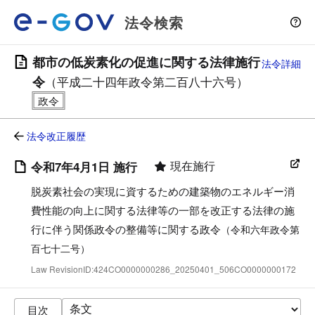
法令検索
都市の低炭素化の促進に関する法律施行
法令詳細
令
（平成二十四年政令第二百八十六号）
法令改正履歴
現在施行
令和7年4月1日 施行
脱炭素社会の実現に資するための建築物のエネルギー消
費性能の向上に関する法律等の一部を改正する法律の施
行に伴う関係政令の整備等に関する政令
（令和六年政令第
百七十二号）
Law RevisionID:424CO0000000286_20250401_506CO0000000172
目次