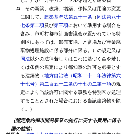
ロ
その新築、改築、増築、移転又は用途の変更
に関して、
建築基準法第五十一条
（
同法第八十
七条第二項
及び
第三項
において準用する場合を
含み、市町村都市計画審議会が置かれている特
別区にあっては、卸売市場、と畜場及び産業廃
棄物処理施設に係る部分に限る。）の規定又は
同法
以外の法律若しくはこれに基づく命令若し
くは条例の規定により都知事の許可を必要とす
る建築物（
地方自治法（昭和二十二年法律第六
十七号）第二百五十二条の十七の二第一項
の規
定により当該許可に関する事務を特別区が処理
することとされた場合における当該建築物を除
く。）
（認定集約都市開発事業の施行に要する費用に係る
国の補助）