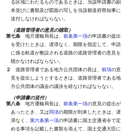
る区域にわたるものであるときは、当該申請書の副
本並びに書類及び図面の写しを当該都道府県知事に
送付しなければならない。
（道路管理者の意見の聴取）
第七条
地方運輸局長は、
前条第一項
の申請書の提出
を受けたときは、遅滞なく、期限を指定して、申請
に係る軌道が敷設される道路の道路管理者の意見を
聴かなければならない。
２
道路管理者である地方公共団体の長は、
前項
の意
見を提出しようとするときは、道路管理者である地
方公共団体の議会の議決を経なければならない。
（申請書の送付）
第八条
地方運輸局長は、
前条第一項
の意見の提出が
あったとき、又は
同項
の期限が到来したときは、遅
滞なく、
第六条第一項
の申請書に国土交通省令で定
める事項を記載した書類を添えて、国土交通大臣に