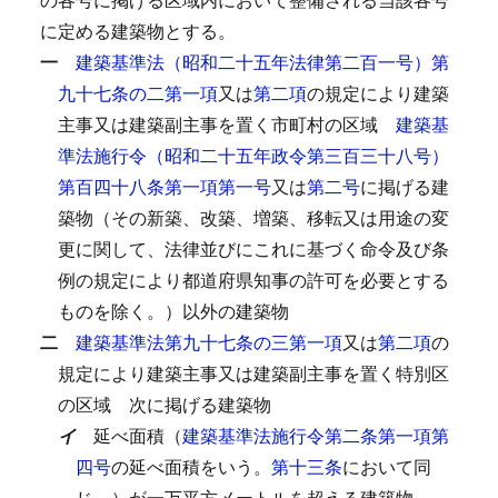
に定める建築物とする。
一
建築基準法（昭和二十五年法律第二百一号）第
九十七条の二第一項
又は
第二項
の規定により建築
主事又は建築副主事を置く市町村の区域
建築基
準法施行令（昭和二十五年政令第三百三十八号）
第百四十八条第一項第一号
又は
第二号
に掲げる建
築物（その新築、改築、増築、移転又は用途の変
更に関して、法律並びにこれに基づく命令及び条
例の規定により都道府県知事の許可を必要とする
ものを除く。）以外の建築物
二
建築基準法第九十七条の三第一項
又は
第二項
の
規定により建築主事又は建築副主事を置く特別区
の区域
次に掲げる建築物
イ
延べ面積（
建築基準法施行令第二条第一項第
四号
の延べ面積をいう。
第十三条
において同
じ。）が一万平方メートルを超える建築物