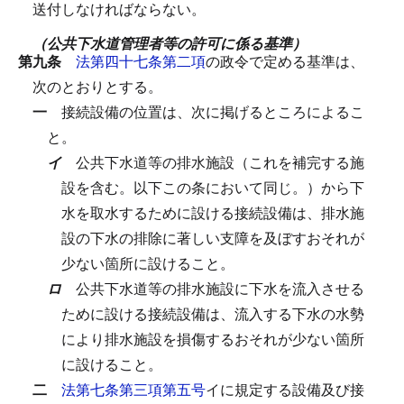
送付しなければならない。
（公共下水道管理者等の許可に係る基準）
第九条
法第四十七条第二項
の政令で定める基準は、
次のとおりとする。
一
接続設備の位置は、次に掲げるところによるこ
と。
イ
公共下水道等の排水施設（これを補完する施
設を含む。以下この条において同じ。）から下
水を取水するために設ける接続設備は、排水施
設の下水の排除に著しい支障を及ぼすおそれが
少ない箇所に設けること。
ロ
公共下水道等の排水施設に下水を流入させる
ために設ける接続設備は、流入する下水の水勢
により排水施設を損傷するおそれが少ない箇所
に設けること。
二
法第七条第三項第五号
イに規定する設備及び接