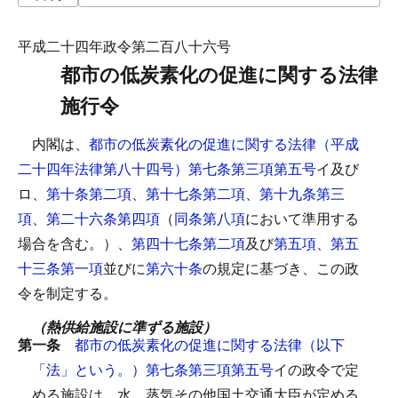
平成二十四年政令第二百八十六号
都市の低炭素化の促進に関する法律
施行令
内閣は、
都市の低炭素化の促進に関する法律（平成
二十四年法律第八十四号）第七条第三項第五号
イ及び
ロ、
第十条第二項
、
第十七条第二項
、
第十九条第三
項
、
第二十六条第四項
（
同条第八項
において準用する
場合を含む。）、
第四十七条第二項
及び
第五項
、
第五
十三条第一項
並びに
第六十条
の規定に基づき、この政
令を制定する。
（熱供給施設に準ずる施設）
第一条
都市の低炭素化の促進に関する法律（以下
「法」という。）第七条第三項第五号
イの政令で定
める施設は、水、蒸気その他国土交通大臣が定める