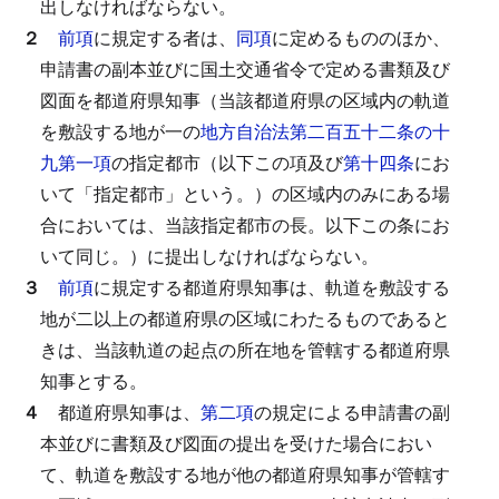
出しなければならない。
２
前項
に規定する者は、
同項
に定めるもののほか、
申請書の副本並びに国土交通省令で定める書類及び
図面を都道府県知事（当該都道府県の区域内の軌道
を敷設する地が一の
地方自治法第二百五十二条の十
九第一項
の指定都市（以下この項及び
第十四条
にお
いて「指定都市」という。）の区域内のみにある場
合においては、当該指定都市の長。以下この条にお
いて同じ。）に提出しなければならない。
３
前項
に規定する都道府県知事は、軌道を敷設する
地が二以上の都道府県の区域にわたるものであると
きは、当該軌道の起点の所在地を管轄する都道府県
知事とする。
４
都道府県知事は、
第二項
の規定による申請書の副
本並びに書類及び図面の提出を受けた場合におい
て、軌道を敷設する地が他の都道府県知事が管轄す