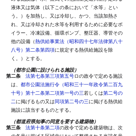
液体又は気体（以下この条において「水等」とい
う。）を加熱し、又は冷却し、かつ、当該加熱さ
れ、又は冷却された水等を利用するために必要なボ
イラー、冷凍設備、循環ポンプ、整圧器、導管その
他の設備（
熱供給事業法（昭和四十七年法律第八十
八号）第二条第四項
に規定する熱供給施設を除
く。）とする。
（都市公園に設けられる施設）
第二条
法第七条第三項第五号
ロの政令で定める施設
は、
都市公園法施行令（昭和三十一年政令第二百九
十号）第十二条第二項第一号の三
若しくは
第二号の
二
に掲げるもの又は
同項第二号の三
に掲げる熱供給
施設に該当するものとする。
（都道府県知事の同意を要する建築物）
第三条
法第十条第二項
の政令で定める建築物は、次
の各号に掲げる区域内において整備される当該各号