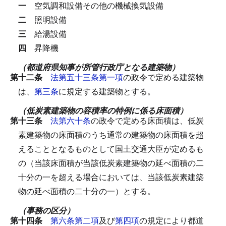
一
空気調和設備その他の機械換気設備
二
照明設備
三
給湯設備
四
昇降機
（都道府県知事が所管行政庁となる建築物）
第十二条
法第五十三条第一項
の政令で定める建築物
は、
第三条
に規定する建築物とする。
（低炭素建築物の容積率の特例に係る床面積）
第十三条
法第六十条
の政令で定める床面積は、低炭
素建築物の床面積のうち通常の建築物の床面積を超
えることとなるものとして国土交通大臣が定めるも
の（当該床面積が当該低炭素建築物の延べ面積の二
十分の一を超える場合においては、当該低炭素建築
物の延べ面積の二十分の一）とする。
（事務の区分）
第十四条
第六条第二項
及び
第四項
の規定により都道