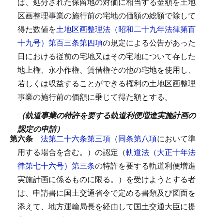
は、処分された保留地の対価に相当する金額を土地
区画整理事業の施行前の宅地の価額の総額で除して
得た数値を
土地区画整理法（昭和二十九年法律第百
十九号）第百三条第四項
の規定による公告があった
日における従前の宅地又はその宅地について存した
地上権、永小作権、賃借権その他の宅地を使用し、
若しくは収益することができる権利の土地区画整理
事業の施行前の価額に乗じて得た額とする。
（軌道事業の特許を要する軌道利便増進実施計画の
認定の申請）
第六条
法第二十六条第三項
（
同条第八項
において準
用する場合を含む。）の認定（
軌道法（大正十年法
律第七十六号）第三条
の特許を要する軌道利便増進
実施計画に係るものに限る。）を受けようとする者
は、申請書に国土交通省令で定める書類及び図面を
添えて、地方運輸局長を経由して国土交通大臣に提