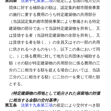
第四条
法第十七条第二項
の規定による国の地方公共
団体に対する補助金の額は、認定集約都市開発事業
の施行に要する費用のうち特定建築物の共用部分
（当該認定集約都市開発事業により整備される特定
建築物の部分であって当該特定建築物を所有し、又
は賃借する者（当該特定建築物の全部を所有し、又
は賃借する者を除く。）の全員又はその一部の共用
に供されるべきものをいう。以下この条において同
じ。）に係る費用に対して地方公共団体が補助する
額（その額が特定建築物の共用部分に係る費用の三
分の二に相当する額を超える場合においては、当該
三分の二に相当する額）に二分の一を乗じて得た額
とする。
（特定建築物の用地として処分された保留地の対価
に相当する金額の交付基準）
第五条
法第十九条第三項
の規定により交付すべき額