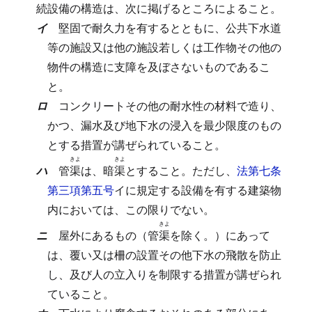
続設備の構造は、次に掲げるところによること。
イ
堅固で耐久力を有するとともに、公共下水道
等の施設又は他の施設若しくは工作物その他の
物件の構造に支障を及ぼさないものであるこ
と。
ロ
コンクリートその他の耐水性の材料で造り、
かつ、漏水及び地下水の浸入を最少限度のもの
とする措置が講ぜられていること。
きよ
きよ
ハ
管
渠
は、暗
渠
とすること。
ただし、
法第七条
第三項第五号
イに規定する設備を有する建築物
内においては、この限りでない。
きよ
ニ
屋外にあるもの（管
渠
を除く。）にあって
は、覆い又は柵の設置その他下水の飛散を防止
し、及び人の立入りを制限する措置が講ぜられ
ていること。