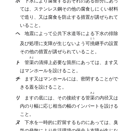
ホ
下水により腐食するおそれのある部分にあっ
ては、ステンレス鋼その他の腐食しにくい材料
で造り、又は腐食を防止する措置が講ぜられて
いること。
ヘ
地震によって公共下水道等による下水の排除
とう
及び処理に支障が生じないよう可
撓
継手の設置
その他の措置が講ぜられていること。
きよ
ト
管
渠
の清掃上必要な箇所にあっては、ます又
はマンホールを設けること。
チ
ます又はマンホールには、密閉することがで
きる蓋を設けること。
きよ
リ
ますの底には、その接続する管
渠
の内径又は
内のり幅に応じ相当の幅のインバートを設ける
こと。
ヌ
下水を一時的に貯留するものにあっては、臭
気の発散により生活環境の保全上支障が生じな