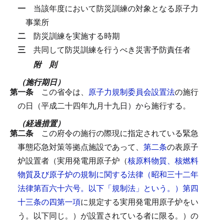
一
当該年度において防災訓練の対象となる原子力
事業所
二
防災訓練を実施する時期
三
共同して防災訓練を行うべき災害予防責任者
附 則
（施行期日）
第一条
この省令は、
原子力規制委員会設置法
の施行
の日（平成二十四年九月十九日）から施行する。
（経過措置）
第二条
この府令の施行の際現に指定されている緊急
事態応急対策等拠点施設であって、
第二条
の表原子
炉設置者（実用発電用原子炉（
核原料物質、核燃料
物質及び原子炉の規制に関する法律（昭和三十二年
法律第百六十六号。以下「規制法」という。）第四
十三条の四第一項
に規定する実用発電用原子炉をい
う。以下同じ。）が設置されている者に限る。）の