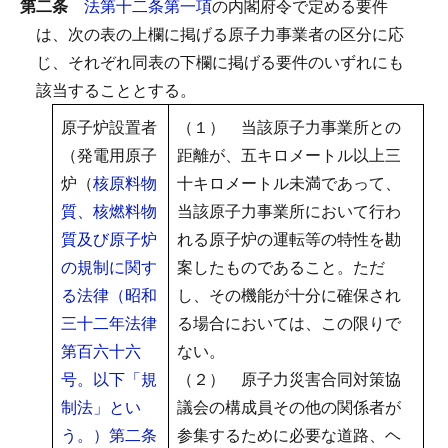
第二条
法第十二条第一項
の内閣府令で定める要件
は、次の表の上欄に掲げる原子力事業者の区分に応
じ、それぞれ同表の下欄に掲げる要件のいずれにも
該当することとする。
原子炉設置者
（１） 当該原子力事業所との
（発電用原子
距離が、五キロメートル以上三
炉（
核原料物
十キロメートル未満であって、
質、核燃料物
当該原子力事業所において行わ
質及び原子炉
れる原子炉の運転等の特性を勘
の規制に関す
案したものであること。ただ
る法律（昭和
し、その機能が十分に確保され
三十二年法律
る場合においては、この限りで
第百六十六
ない。
号。以下「規
（２） 原子力災害合同対策協
制法」とい
議会の構成員その他の関係者が
う。）第二条
参集するために必要な道路、ヘ