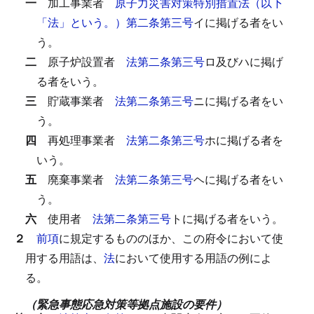
一
加工事業者
原子力災害対策特別措置法（以下
「法」という。）第二条第三号
イに掲げる者をい
う。
二
原子炉設置者
法第二条第三号
ロ及びハに掲げ
る者をいう。
三
貯蔵事業者
法第二条第三号
ニに掲げる者をい
う。
四
再処理事業者
法第二条第三号
ホに掲げる者を
いう。
五
廃棄事業者
法第二条第三号
ヘに掲げる者をい
う。
六
使用者
法第二条第三号
トに掲げる者をいう。
２
前項
に規定するもののほか、この府令において使
用する用語は、
法
において使用する用語の例によ
る。
（緊急事態応急対策等拠点施設の要件）