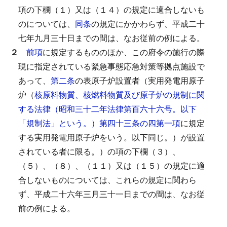
項の下欄（１）又は（１４）の規定に適合しないも
のについては、
同条
の規定にかかわらず、平成二十
七年九月三十日までの間は、なお従前の例による。
２
前項
に規定するもののほか、この府令の施行の際
現に指定されている緊急事態応急対策等拠点施設で
あって、
第二条
の表原子炉設置者（実用発電用原子
炉（
核原料物質、核燃料物質及び原子炉の規制に関
する法律（昭和三十二年法律第百六十六号。以下
「規制法」という。）第四十三条の四第一項
に規定
する実用発電用原子炉をいう。以下同じ。）が設置
されている者に限る。）の項の下欄（３）、
（５）、（８）、（１１）又は（１５）の規定に適
合しないものについては、これらの規定に関わら
ず、平成二十六年三月三十一日までの間は、なお従
前の例による。