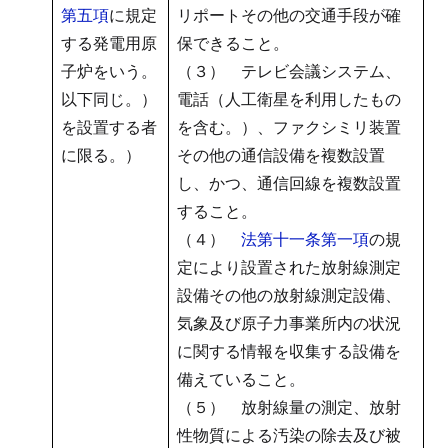
第五項
に規定
リポートその他の交通手段が確
する発電用原
保できること。
子炉をいう。
（３） テレビ会議システム、
以下同じ。）
電話（人工衛星を利用したもの
を設置する者
を含む。）、ファクシミリ装置
に限る。）
その他の通信設備を複数設置
し、かつ、通信回線を複数設置
すること。
（４）
法第十一条第一項
の規
定により設置された放射線測定
設備その他の放射線測定設備、
気象及び原子力事業所内の状況
に関する情報を収集する設備を
備えていること。
（５） 放射線量の測定、放射
性物質による汚染の除去及び被