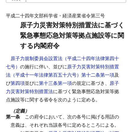
平成二十四年文部科学省・経済産業省令第三号
原子力災害対策特別措置法に基づく
緊急事態応急対策等拠点施設等に関
する内閣府令
原子力規制委員会設置法（平成二十四年法律第四十
七号）
の施行に伴い、並びに
原子力災害対策特別措置
法（平成十一年法律第百五十六号）第十二条第一項
及
び
第四項
並びに
第十三条第一項
の規定に基づき、
原子
力災害対策特別措置法
に基づく緊急事態応急対策等拠
点施設等に関する省令を次のように定める。
（定義）
第一条
この府令において、次の各号に掲げる用語の
意義は、それぞれ当該各号に定めるところによる。