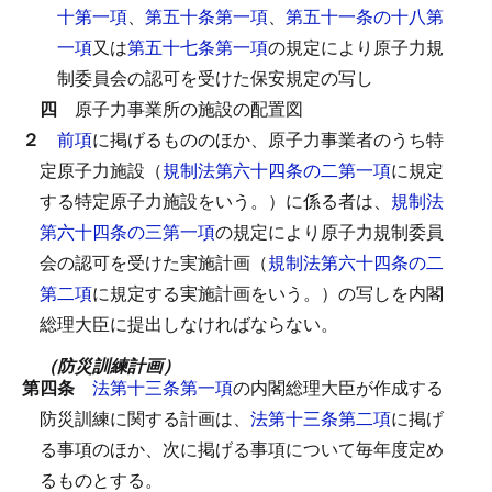
十第一項
、
第五十条第一項
、
第五十一条の十八第
一項
又は
第五十七条第一項
の規定により原子力規
制委員会の認可を受けた保安規定の写し
四
原子力事業所の施設の配置図
２
前項
に掲げるもののほか、原子力事業者のうち特
定原子力施設（
規制法第六十四条の二第一項
に規定
する特定原子力施設をいう。）に係る者は、
規制法
第六十四条の三第一項
の規定により原子力規制委員
会の認可を受けた実施計画（
規制法第六十四条の二
第二項
に規定する実施計画をいう。）の写しを内閣
総理大臣に提出しなければならない。
（防災訓練計画）
第四条
法第十三条第一項
の内閣総理大臣が作成する
防災訓練に関する計画は、
法第十三条第二項
に掲げ
る事項のほか、次に掲げる事項について毎年度定め
るものとする。