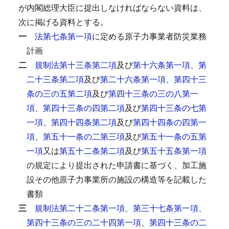
が内閣総理大臣に提出しなければならない資料は、
次に掲げる資料とする。
一
法第七条第一項
に定める原子力事業者防災業務
計画
二
規制法第十三条第二項
及び
第十六条第一項
、
第
二十三条第二項
及び
第二十六条第一項
、
第四十三
条の三の五第二項
及び
第四十三条の三の八第一
項
、
第四十三条の四第二項
及び
第四十三条の七第
一項
、
第四十四条第二項
及び
第四十四条の四第一
項
、
第五十一条の二第三項
及び
第五十一条の五第
一項
又は
第五十二条第二項
及び
第五十五条第一項
の規定により提出された申請書に基づく、加工施
設その他原子力事業所の施設の構造等を記載した
書類
三
規制法第二十二条第一項
、
第三十七条第一項
、
第四十三条の三の二十四第一項
、
第四十三条の二