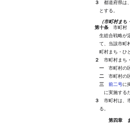
３
都道府県は
とする。
（市町村まち
第十条
市町村
生総合戦略が
て、当該市町
町村まち・ひ
２
市町村まち
一
市町村の
二
市町村の
三
前二号
に
に実施する
３
市町村は、
る。
第四章 