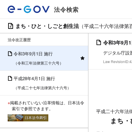
法令検索
まち・ひと・しごと創生法
（平成二十六年法律第
法令改正履歴
令和3年9月
デジタル庁設
令和3年9月1日 施行
Law RevisionID
（令和三年法律第三十六号）
平成28年4月1日 施行
（平成二十七年法律第六十六号）
※
掲載されていない沿革情報は、日本法令
索引で参照できます。
平成二十六年法
まち・