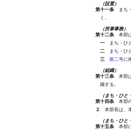
（設置）
第十一条
まち
く。
（所掌事務）
第十二条
本部
一
まち・ひ
二
まち・ひ
三
前二号
に
（組織）
第十三条
本部
織する。
（まち・ひと
第十四条
本部
２
本部長は、
（まち・ひと
第十五条
本部