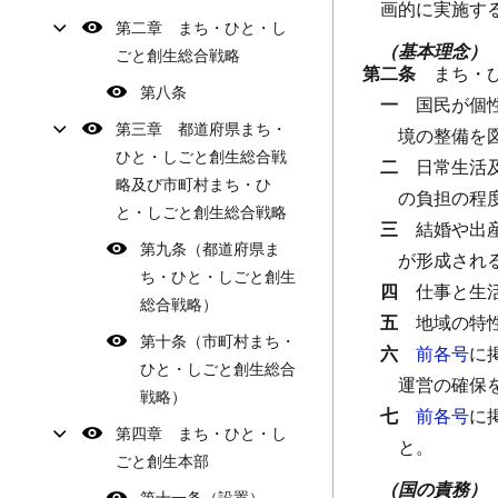
画的に実施す
第二章 まち・ひと・し
（基本理念）
ごと創生総合戦略
第二条
まち・
第八条
一
国民が個
第三章 都道府県まち・
境の整備を
ひと・しごと創生総合戦
二
日常生活
略及び市町村まち・ひ
の負担の程
と・しごと創生総合戦略
三
結婚や出
第九条（都道府県ま
が形成され
ち・ひと・しごと創生
四
仕事と生
総合戦略）
五
地域の特
第十条（市町村まち・
六
前各号
に
ひと・しごと創生総合
運営の確保
戦略）
七
前各号
に
第四章 まち・ひと・し
と。
ごと創生本部
（国の責務）
第十一条（設置）