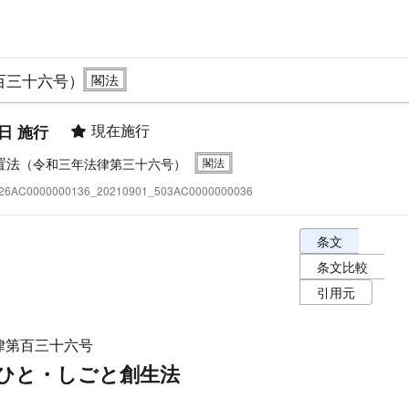
百三十六号）
現在施行
1日 施行
置法
（令和三年法律第三十六号）
:426AC0000000136_20210901_503AC0000000036
条文表示オプショ
条文
条文比較
引用元
律第百三十六号
ひと・しごと創生法