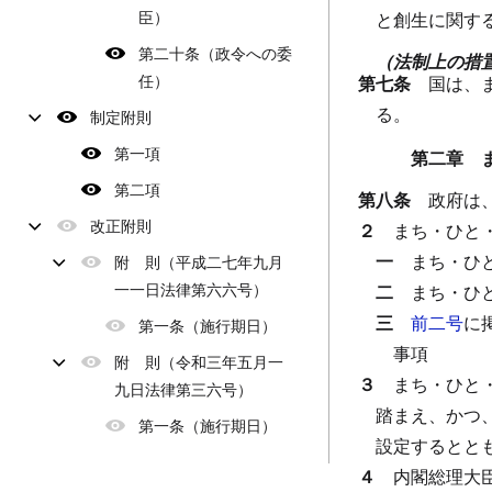
臣）
と創生に関す
第二十条（政令への委
（法制上の措
任）
第七条
国は、
る。
制定附則
第一項
第二章 
第二項
第八条
政府は
改正附則
２
まち・ひと
一
まち・ひ
附 則（平成二七年九月
一一日法律第六六号）
二
まち・ひ
三
前二号
に
第一条（施行期日）
事項
附 則（令和三年五月一
３
まち・ひと
九日法律第三六号）
踏まえ、かつ
第一条（施行期日）
設定するとと
４
内閣総理大