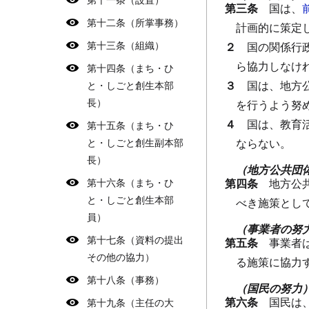
第三条
国は、
第十二条（所掌事務）
計画的に策定
第十三条（組織）
２
国の関係行
ら協力しなけ
第十四条（まち・ひ
３
国は、地方
と・しごと創生本部
長）
を行うよう努
４
国は、教育
第十五条（まち・ひ
と・しごと創生副本部
ならない。
長）
（地方公共団
第十六条（まち・ひ
第四条
地方公
と・しごと創生本部
べき施策とし
員）
（事業者の努
第十七条（資料の提出
第五条
事業者
その他の協力）
る施策に協力
第十八条（事務）
（国民の努力
第六条
国民は
第十九条（主任の大