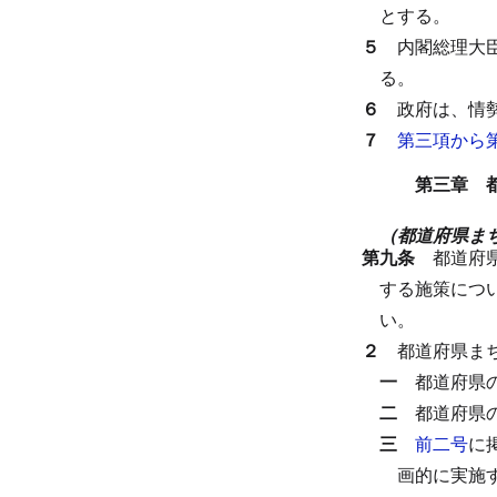
とする。
５
内閣総理大
る。
６
政府は、情
７
第三項から
第三章 
（都道府県ま
第九条
都道府
する施策につ
い。
２
都道府県ま
一
都道府県
二
都道府県
三
前二号
に
画的に実施