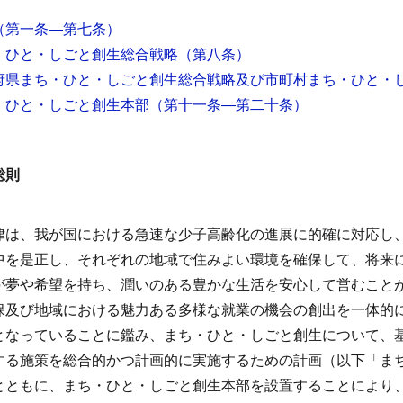
（第一条―第七条）
・ひと・しごと創生総合戦略
（第八条）
府県まち・ひと・しごと創生総合戦略及び市町村まち・ひと・
・ひと・しごと創生本部
（第十一条―第二十条）
総則
律は、我が国における急速な少子高齢化の進展に的確に対応し
中を是正し、それぞれの地域で住みよい環境を確保して、将来
が夢や希望を持ち、潤いのある豊かな生活を安心して営むこと
保及び地域における魅力ある多様な就業の機会の創出を一体的
となっていることに鑑み、まち・ひと・しごと創生について、
する施策を総合的かつ計画的に実施するための計画（以下「ま
とともに、まち・ひと・しごと創生本部を設置することにより