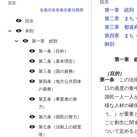
目次
目次
第一章 総則
全表示
全非表示
差分箇所
第二章 まち
目次
第三章 都道
本則
第四章 まち
第一章 総則
附則
第一条（目的）
第一章 
第二条（基本理念）
第三条（国の責務）
（目的）
第一条
この法
第四条（地方公共団体
口の過度の集
の責務）
国民一人一人
第五条（事業者の努
様な人材の確
力）
う。）が重要
第六条（国民の努力）
ごと創生に関
第七条（法制上の措置
ついて定める
等）