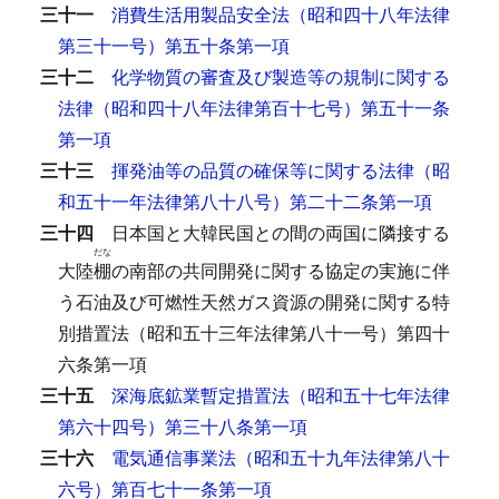
三十一
消費生活用製品安全法（昭和四十八年法律
第三十一号）第五十条第一項
三十二
化学物質の審査及び製造等の規制に関する
法律（昭和四十八年法律第百十七号）第五十一条
第一項
三十三
揮発油等の品質の確保等に関する法律（昭
和五十一年法律第八十八号）第二十二条第一項
三十四
日本国と大韓民国との間の両国に隣接する
だな
大陸
棚
の南部の共同開発に関する協定の実施に伴
う石油及び可燃性天然ガス資源の開発に関する特
別措置法（昭和五十三年法律第八十一号）第四十
六条第一項
三十五
深海底鉱業暫定措置法（昭和五十七年法律
第六十四号）第三十八条第一項
三十六
電気通信事業法（昭和五十九年法律第八十
六号）第百七十一条第一項