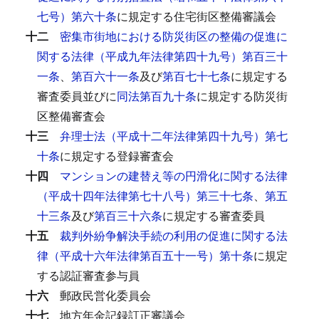
七号）第六十条
に規定する住宅街区整備審議会
十二
密集市街地における防災街区の整備の促進に
関する法律（平成九年法律第四十九号）第百三十
一条
、
第百六十一条
及び
第百七十七条
に規定する
審査委員並びに
同法第百九十条
に規定する防災街
区整備審査会
十三
弁理士法（平成十二年法律第四十九号）第七
十条
に規定する登録審査会
十四
マンションの建替え等の円滑化に関する法律
（平成十四年法律第七十八号）第三十七条
、
第五
十三条
及び
第百三十六条
に規定する審査委員
十五
裁判外紛争解決手続の利用の促進に関する法
律（平成十六年法律第百五十一号）第十条
に規定
する認証審査参与員
十六
郵政民営化委員会
十七
地方年金記録訂正審議会