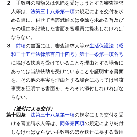
２
手数料の減額又は免除を受けようとする審査請求
人等は、
法第三十八条第一項
の規定による交付を求
める際に、併せて当該減額又は免除を求める旨及び
その理由を記載した書面を審理員に提出しなければ
ならない。
３
前項
の書面には、審査請求人等が
生活保護法（昭
和二十五年法律第百四十四号）第十一条第一項各号
に掲げる扶助を受けていることを理由とする場合に
あっては当該扶助を受けていることを証明する書面
を、その他の事実を理由とする場合にあっては当該
事実を証明する書面を、それぞれ添付しなければな
らない。
（送付による交付）
第十四条
法第三十八条第一項
の規定による交付を受
ける審査請求人等は、
同条第四項
の規定により納付
しなければならない手数料のほか送付に要する費用