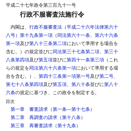
平成二十七年政令第三百九十一号
行政不服審査法施行令
内閣は、
行政不服審査法（平成二十六年法律第六十
八号）第十九条第一項
（
同法第六十一条
、
第六十六条
第一項
及び
第八十三条第二項
において準用する場合を
含む。）の規定並びに
同法第三十七条第二項
、
第三十
八条第四項
及び
第五項
並びに
第四十一条第三項
（これ
らの規定を
同法第六十六条第一項
において準用する場
合を含む。）、
第四十三条第一項第一号
及び
第二号
、
第七十八条第四項
及び
第五項
、
第八十条
並びに
第八十
六条
の規定に基づき、この政令を制定する。
目次
第一章 審査請求
（第一条―第十七条）
第二章 再調査の請求
（第十八条）
第三章 再審査請求
（第十九条）