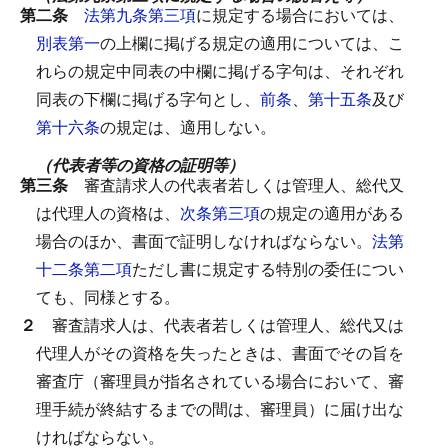
第二条
法第九条第三項
に規定する場合においては、
別表第一
の上欄に掲げる規定の適用については、こ
れらの規定中同表の中欄に掲げる字句は、それぞれ
同表の下欄に掲げる字句とし、
前条
、
第十五条
及び
第十六条
の規定は、適用しない。
（代表者等の資格の証明等）
第三条
審査請求人の代表者若しくは管理人、総代又
は代理人の資格は、
次条第三項
の規定の適用がある
場合のほか、書面で証明しなければならない。
法第
十二条第二項
ただし書に規定する特別の委任につい
ても、同様とする。
２
審査請求人は、代表者若しくは管理人、総代又は
代理人がその資格を失ったときは、書面でその旨を
審査庁（審理員が指名されている場合において、審
理手続が終結するまでの間は、審理員）に届け出な
ければならない。