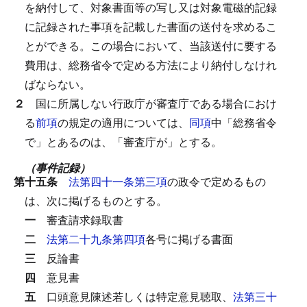
を納付して、対象書面等の写し又は対象電磁的記録
に記録された事項を記載した書面の送付を求めるこ
とができる。
この場合において、当該送付に要する
費用は、総務省令で定める方法により納付しなけれ
ばならない。
２
国に所属しない行政庁が審査庁である場合におけ
る
前項
の規定の適用については、
同項
中「総務省令
で」とあるのは、「審査庁が」とする。
（事件記録）
第十五条
法第四十一条第三項
の政令で定めるもの
は、次に掲げるものとする。
一
審査請求録取書
二
法第二十九条第四項
各号に掲げる書面
三
反論書
四
意見書
五
口頭意見陳述若しくは特定意見聴取、
法第三十