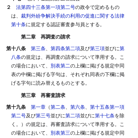
２
法第四十三条第一項第二号
の政令で定めるもの
は、
裁判外紛争解決手続の利用の促進に関する法律
第十条
に規定する認証審査参与員とする。
第二章 再調査の請求
第十八条
第三条
、
第四条第二項
及び
第三項
並びに
第
八条
の規定は、再調査の請求について準用する。
こ
の場合において、
別表第二
の上欄に掲げる規定中同
表の中欄に掲げる字句は、それぞれ同表の下欄に掲
げる字句に読み替えるものとする。
第三章 再審査請求
第十九条
第一章
（
第二条
、
第六条
、
第十五条第一項
第二号
及び
第三号
並びに
第二項
並びに
第十七条
を除
く。）の規定は、再審査請求について準用する。
こ
の場合において、
別表第三
の上欄に掲げる規定中同