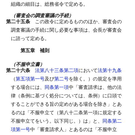
組織の細目は、総務省令で定める。
（審査会の調査審議の手続）
第二十五条
この政令に定めるもののほか、審査会の
調査審議の手続に関し必要な事項は、会長が審査会
に諮って定める。
第五章 補則
（不服申立書）
第二十六条
法第八十三条第二項
において
法第十九条
（
第五項第一号
及び
第二号
を除く。）の規定を準用
する場合には、
同条第一項
中「審査請求は、他の法
律（条例に基づく処分については、条例）に口頭で
することができる旨の定めがある場合を除き」とあ
るのは「不服申立て（第八十二条第一項に規定する
不服申立てをいう。以下同じ。）は」と、
同条第二
項第一号
中「審査請求人」とあるのは「不服申立