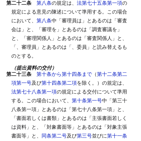
第二十二条
第八条
の規定は、
法第七十五条第一項
の
規定による意見の陳述について準用する。
この場合
において、
第八条
中「審理員は」とあるのは「審査
会は」と、「審理を」とあるのは「調査審議を」
と、「審理関係人」とあるのは「審査関係人」と、
「、審理員」とあるのは「、委員」と読み替えるも
のとする。
（提出資料の交付）
第二十三条
第十条から第十四条まで
（
第十二条第二
項第一号
及び
第十四条第二項
を除く。）の規定は、
法第七十八条第一項
の規定による交付について準用
する。
この場合において、
第十条第一号
中「第三十
八条第一項」とあるのは「第七十八条第一項」と、
「書面若しくは書類」とあるのは「主張書面若しく
は資料」と、「対象書面等」とあるのは「対象主張
書面等」と、
同条第二号
及び
第三号
並びに
第十一条