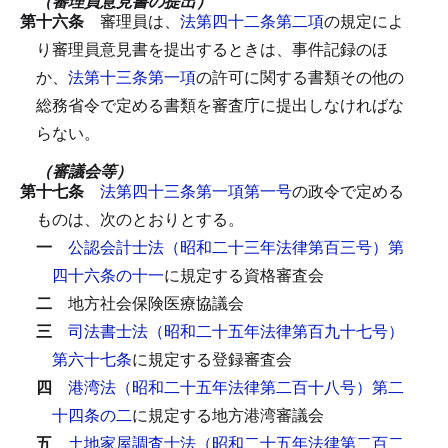
（審理員意見書の提出）
第十六条
審理員は、
法第四十二条第二項
の規定によ
り審理員意見書を提出するときは、事件記録のほ
か、
法第十三条第一項
の許可に関する書類その他の
総務省令で定める書類を審査庁に提出しなければな
らない。
（審議会等）
第十七条
法第四十三条第一項第一号
の政令で定める
ものは、次のとおりとする。
一
公認会計士法（昭和二十三年法律第百三号）第
四十六条の十一
に規定する資格審査会
二
地方社会保険医療協議会
三
司法書士法（昭和二十五年法律第百九十七号）
第六十七条
に規定する登録審査会
四
港湾法（昭和二十五年法律第二百十八号）第二
十四条の二
に規定する地方港湾審議会
五
土地家屋調査士法（昭和二十五年法律第二百二