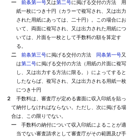
一
前条第一号
又は
第二号
に掲げる交付の方法
用
紙一枚につき十円（カラーで複写され、又は出力
された用紙にあっては、二十円）。
この場合にお
いて、両面に複写され、又は出力された用紙につ
いては、片面を一枚として手数料の額を算定す
る。
二
前条第三号
に掲げる交付の方法
同条第一号
又
は
第二号
に掲げる交付の方法（用紙の片面に複写
し、又は出力する方法に限る。）によってすると
したならば、複写され、又は出力される用紙一枚
につき十円
２
手数料は、審査庁が定める書面に収入印紙を貼っ
て納付しなければならない。
ただし、次に掲げる場
合は、この限りでない。
一
手数料の納付について収入印紙によることが適
当でない審査請求として審査庁がその範囲及び手