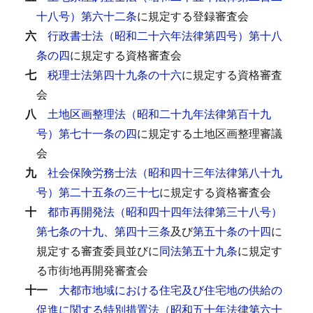
十八号）第六十二条
に規定する登録審査会
六
行政書士法（昭和二十六年法律第四号）第十八
条の四
に規定する資格審査会
七
税理士法第四十九条の十六
に規定する資格審査
会
八
土地区画整理法（昭和二十九年法律第百十九
号）第七十一条の四
に規定する土地区画整理審議
会
九
社会保険労務士法（昭和四十三年法律第八十九
号）第二十五条の三十七
に規定する資格審査会
十
都市再開発法（昭和四十四年法律第三十八号）
第七条の十九
、
第四十三条
及び
第五十条の十四
に
規定する審査委員並びに
同法第五十九条
に規定す
る市街地再開発審査会
十一
大都市地域における住宅及び住宅地の供給の
促進に関する特別措置法（昭和五十年法律第六十