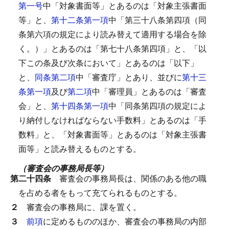
第一号
中「対象書面等」とあるのは「対象主張書面
等」と、
第十二条第一項
中「第三十八条第四項（同
条第六項の規定により読み替えて適用する場合を除
く。）」とあるのは「第七十八条第四項」と、「以
下この条及び次条において」とあるのは「以下」
と、
同条第二項
中「審査庁」とあり、並びに
第十三
条第一項
及び
第二項
中「審理員」とあるのは「審査
会」と、
第十四条第一項
中「同条第四項の規定によ
り納付しなければならない手数料」とあるのは「手
数料」と、「対象書面等」とあるのは「対象主張書
面等」と読み替えるものとする。
（審査会の事務局長等）
第二十四条
審査会の事務局長は、関係のある他の職
を占める者をもって充てられるものとする。
２
審査会の事務局に、課を置く。
３
前項
に定めるもののほか、審査会の事務局の内部