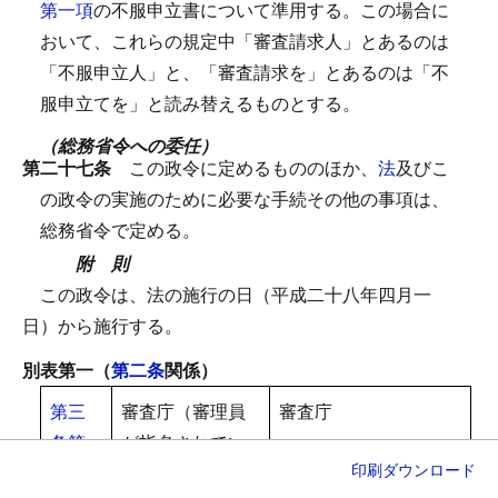
第一項
の不服申立書について準用する。
この場合に
おいて、これらの規定中「審査請求人」とあるのは
「不服申立人」と、「審査請求を」とあるのは「不
服申立てを」と読み替えるものとする。
（総務省令への委任）
第二十七条
この政令に定めるもののほか、
法
及びこ
の政令の実施のために必要な手続その他の事項は、
総務省令で定める。
附 則
この政令は、法の施行の日（平成二十八年四月一
日）から施行する。
別表第一（
第二条
関係）
第三
審査庁（審理員
審査庁
条第
が指名されてい
印刷
ダウンロード
二項
る場合におい