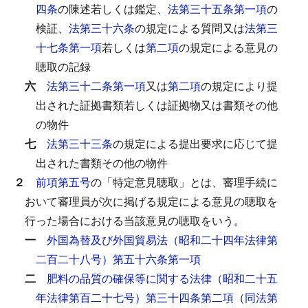
四条
の陳述若しくは鑑定、
法第三十五条第一項
の
検証、
法第三十六条
の規定による質問又は
法第三
十七条第一項
若しくは
第二項
の規定による意見の
聴取の記録
六
法第三十二条第一項
又は
第二項
の規定により提
出された証拠書類若しくは証拠物又は書類その他
の物件
七
法第三十三条
の規定による提出要求に応じて提
出された書類その他の物件
２
前項第五号
の「特定意見聴取」とは、審理手続に
おいて審理員が次に掲げる規定による意見の聴取を
行った場合における当該意見の聴取をいう。
一
外国為替及び外国貿易法（昭和二十四年法律第
二百二十八号）第五十六条第一項
二
肥料の品質の確保等に関する法律（昭和二十五
年法律第百二十七号）第三十四条第二項
（
同法第