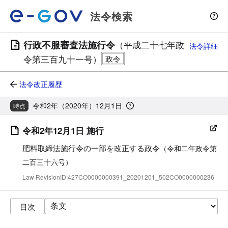
法令検索
行政不服審査法施行令
（平成二十七年政
法令詳細
令第三百九十一号）
法令改正履歴
令和2年（2020年）12月1日
時点
令和2年12月1日 施行
肥料取締法施行令の一部を改正する政令
（令和二年政令第
二百三十六号）
Law RevisionID:427CO0000000391_20201201_502CO0000000236
目次