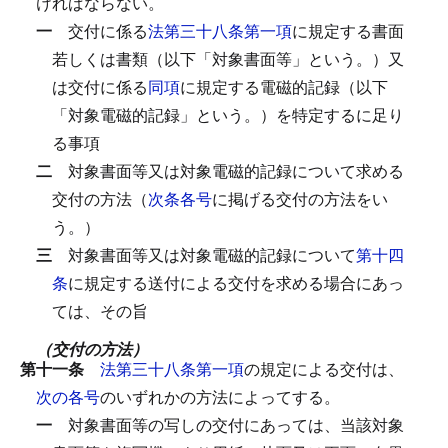
ければならない。
一
交付に係る
法第三十八条第一項
に規定する書面
若しくは書類（以下「対象書面等」という。）又
は交付に係る
同項
に規定する電磁的記録（以下
「対象電磁的記録」という。）を特定するに足り
る事項
二
対象書面等又は対象電磁的記録について求める
交付の方法（
次条各号
に掲げる交付の方法をい
う。）
三
対象書面等又は対象電磁的記録について
第十四
条
に規定する送付による交付を求める場合にあっ
ては、その旨
（交付の方法）
第十一条
法第三十八条第一項
の規定による交付は、
次の各号
のいずれかの方法によってする。
一
対象書面等の写しの交付にあっては、当該対象