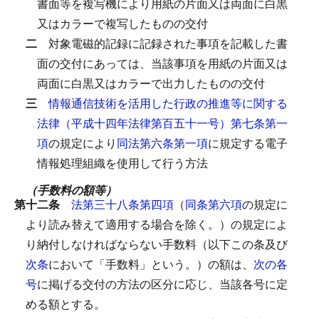
書面等を複写機により用紙の片面又は両面に白黒
又はカラーで複写したものの交付
二
対象電磁的記録に記録された事項を記載した書
面の交付にあっては、当該事項を用紙の片面又は
両面に白黒又はカラーで出力したものの交付
三
情報通信技術を活用した行政の推進等に関する
法律（平成十四年法律第百五十一号）第七条第一
項
の規定により
同法第六条第一項
に規定する電子
情報処理組織を使用して行う方法
（手数料の額等）
第十二条
法第三十八条第四項
（
同条第六項
の規定に
より読み替えて適用する場合を除く。）の規定によ
り納付しなければならない手数料（以下この条及び
次条
において「手数料」という。）の額は、
次の各
号
に掲げる交付の方法の区分に応じ、当該各号に定
める額とする。