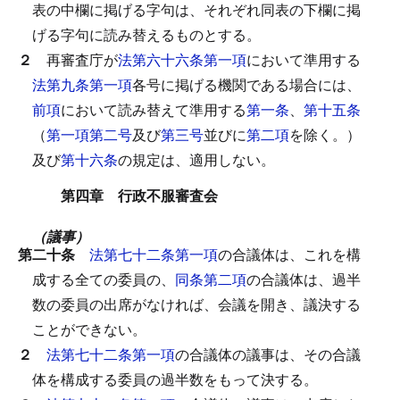
表の中欄に掲げる字句は、それぞれ同表の下欄に掲
げる字句に読み替えるものとする。
２
再審査庁が
法第六十六条第一項
において準用する
法第九条第一項
各号に掲げる機関である場合には、
前項
において読み替えて準用する
第一条
、
第十五条
（
第一項第二号
及び
第三号
並びに
第二項
を除く。）
及び
第十六条
の規定は、適用しない。
第四章 行政不服審査会
（議事）
第二十条
法第七十二条第一項
の合議体は、これを構
成する全ての委員の、
同条第二項
の合議体は、過半
数の委員の出席がなければ、会議を開き、議決する
ことができない。
２
法第七十二条第一項
の合議体の議事は、その合議
体を構成する委員の過半数をもって決する。