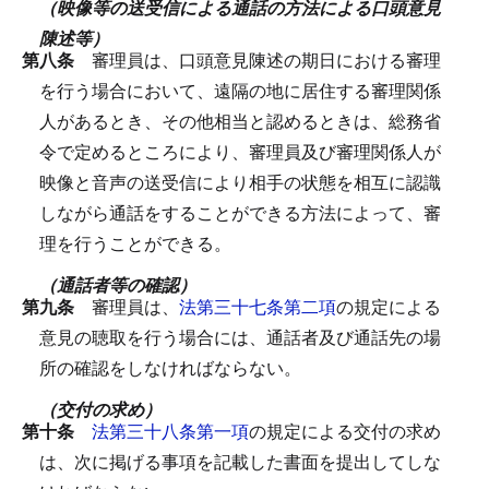
（映像等の送受信による通話の方法による口頭意見
陳述等）
第八条
審理員は、口頭意見陳述の期日における審理
を行う場合において、遠隔の地に居住する審理関係
人があるとき、その他相当と認めるときは、総務省
令で定めるところにより、審理員及び審理関係人が
映像と音声の送受信により相手の状態を相互に認識
しながら通話をすることができる方法によって、審
理を行うことができる。
（通話者等の確認）
第九条
審理員は、
法第三十七条第二項
の規定による
意見の聴取を行う場合には、通話者及び通話先の場
所の確認をしなければならない。
（交付の求め）
第十条
法第三十八条第一項
の規定による交付の求め
は、次に掲げる事項を記載した書面を提出してしな