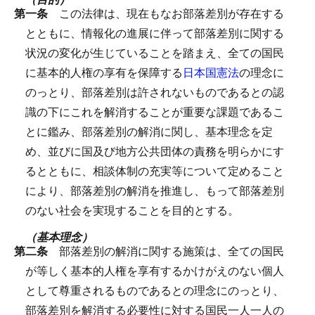
第一条
この法律は、現在もなお部落差別が存在する
とともに、情報化の進展に伴って部落差別に関する
状況の変化が生じていることを踏まえ、全ての国民
に基本的人権の享有を保障する
日本国憲法
の理念に
のっとり、部落差別は許されないものであるとの認
識の下にこれを解消することが重要な課題であるこ
とに鑑み、部落差別の解消に関し、基本理念を定
め、並びに国及び地方公共団体の責務を明らかにす
るとともに、相談体制の充実等について定めること
により、部落差別の解消を推進し、もって部落差別
のない社会を実現することを目的とする。
（基本理念）
第二条
部落差別の解消に関する施策は、全ての国民
が等しく基本的人権を享有するかけがえのない個人
として尊重されるものであるとの理念にのっとり、
部落差別を解消する必要性に対する国民一人一人の