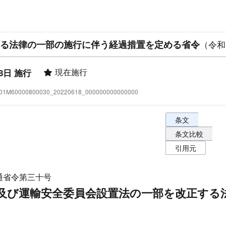
る法律の一部の施行に伴う経過措置を定める省令
（令和
現在施行
8日 施行
:501M60000800030_20220618_000000000000000
条文表示オプショ
条文
条文比較
引用元
通省令第三十号
及び運輸安全委員会設置法の一部を改正する