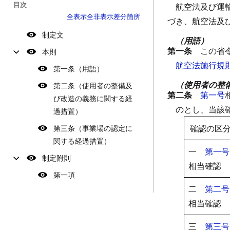
目次
航空法及び運
全表示
全非表示
差分箇所
づき、航空法及
制定文
（用語）
第一条
この省
本則
航空法施行規
第一条（用語）
（使用者の整
第二条（使用者の整備及
第二条
第一号
び改造の義務に関する経
のとし、当該
過措置）
確認の区
第三条（事業場の認定に
関する経過措置）
一
第一号
制定附則
相当確認
第一項
二
第二号
相当確認
三
第三号