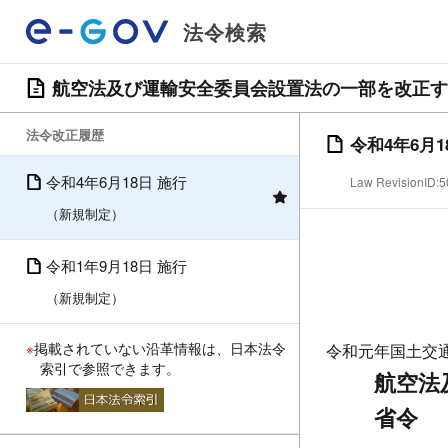
法令検索
航空法及び運輸安全委員会設置法の一部を改正す
法令改正履歴
令和4年6月1
令和4年6月18日 施行
Law RevisionID
（新規制定）
令和1年9月18日 施行
（新規制定）
※
掲載されていない沿革情報は、日本法令
令和元年国土交
索引で参照できます。
航空法
省令