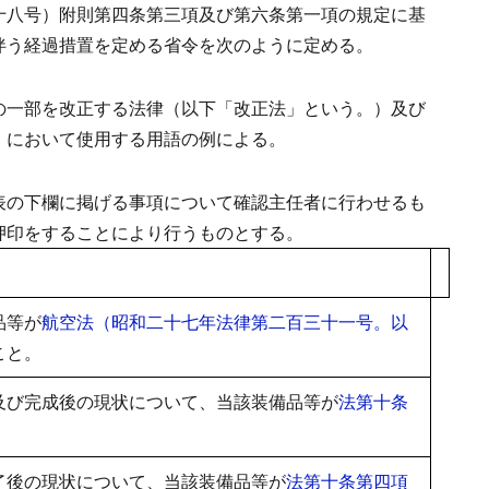
十八号）附則第四条第三項
及び
第六条第一項
の規定に基
伴う経過措置を定める省令を次のように定める。
の一部を改正する法律（以下「改正法」という。）
及び
）
において使用する用語の例による。
表の下欄に掲げる事項について確認主任者に行わせるも
押印をすることにより行うものとする。
品等が
航空法（昭和二十七年法律第二百三十一号。以
こと。
及び完成後の現状について、当該装備品等が
法第十条
了後の現状について、当該装備品等が
法第十条第四項