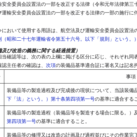
輸安全委員会設置法の一部を改正する法律（令和元年法律第三
び運輸安全委員会設置法の一部を改正する法律の一部の施行に
令において使用する用語は、
航空法及び運輸安全委員会設置法
則（昭和二十七年運輸省令第五十六号。以下「規則」という。
備及び改造の義務に関する経過措置）
相当確認等は、次の表の上欄に掲げる区分に応じ、それぞれ同
確認主任者の確認は、
次項
の装備品基準適合証に署名又は記名
分
事項
装備品等の製造過程及び完成後の現状について、当該装備
下「法」という。）第十条第四項第一号
の基準に適合する
装備品等の製造過程（装備品等を製造する場合に限る。）
第四項第一号
の基準に適合すること。
装備品等の修理又は改造の計画及び過程並びにその作業完