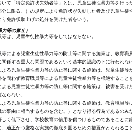
おいて「特定免許状失効者等」とは、児童生徒性暴力等を行っ
部分に限る。）の規定により免許状が失効した者及び児童生徒
より免許状取上げの処分を受けた者をいう。
暴力等の禁止）
員等は、児童生徒性暴力等をしてはならない。
員等による児童生徒性暴力等の防止等に関する施策は、教育職
に関係する重大な問題であるという基本的認識の下に行われな
による児童生徒性暴力等の防止等に関する施策は、児童生徒等
外を問わず教育職員等による児童生徒性暴力等を根絶すること
による児童生徒性暴力等の防止等に関する施策は、被害を受け
ばならない。
による児童生徒性暴力等の防止等に関する施策は、教育職員等
職の事由に相当するものを含む。）となり得る行為であるのみ
著しく低下させ、学校教育の信用を傷つけるものであることに
て、適正かつ厳格な実施の徹底を図るための措置がとられるこ