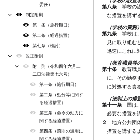
（学校の設置
委任）
第八条
学校の
制定附則
な措置を講ず
第一条（施行期日）
（学校の責務
第九条
学校は
第二条（経過措置）
見に取り組む
第七条（検討）
迅速にこれに
改正附則
（教育職員等
附 則（令和四年六月二
第十条
教育職
二日法律第七六号）
に、その勤務
第一条（施行期日）
に対処する責
第二条（処分等に関す
（法制上の措
る経過措置）
第十一条
国は
第三条（命令の効力に
必要な措置を
関する経過措置）
２
地方公共団
措置を講ずる
第四条（罰則の適用に
関する経過措置）