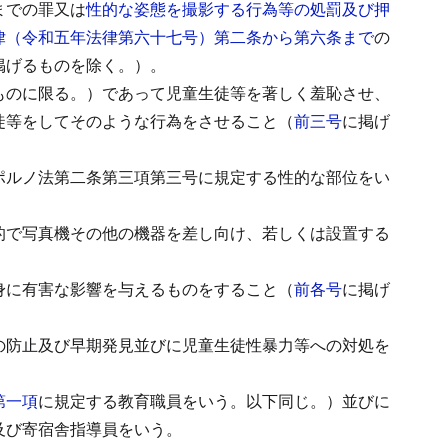
までの罪又は
性的な姿態を撮影する行為等の処罰及び押
律（令和五年法律第六十七号）第二条から第六条まで
の
掲げるものを除く。）。
ものに限る。）であって児童生徒等を著しく羞恥させ、
徒等をしてそのような行為をさせること（
前三号
に掲げ
ポルノ法第二条第三項第三号に規定する性的な部位をい
的で写真機その他の機器を差し向け、若しくは設置する
身に有害な影響を与えるものをすること（
前各号
に掲げ
の防止及び早期発見並びに児童生徒性暴力等への対処を
第一項
に規定する教育職員をいう。以下同じ。）並びに
及び寄宿舎指導員をいう。