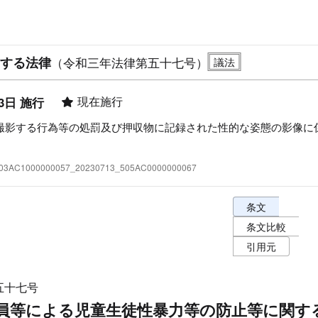
する法律
（令和三年法律第五十七号）
現在施行
3日 施行
撮影する行為等の処罰及び押収物に記録された性的な姿態の影像に
:503AC1000000057_20230713_505AC0000000067
条文表示オプショ
条文
条文比較
引用元
五十七号
員等による児童生徒性暴力等の防止等に関す