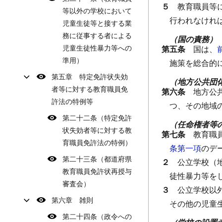
５
教育職員等
等以外の学校において
行われなけれ
児童生徒等と接する業
務に従事する者による
（国の責務）
児童生徒性暴力等への
第五条
国は、
準用）
施策を総合的
第五章 特定免許状失効
（地方公共団
者等に対する教育職員免
第六条
地方公
許法の特例等
つ、その地域
第二十二条（特定免許
（任命権者等
状失効者等に対する教
第七条
教育職
育職員免許法の特例）
条第一項
のデ
第二十三条（都道府県
２
公立学校（
教育職員免許状再授与
徒性暴力等を
審査会）
３
公立学校以
第六章 雑則
その他の児童
第二十四条（政令への