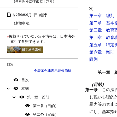
（令和四年法律第七十六号）
目次
令和4年4月1日 施行
第一章 総則
第二章 基本
（新規制定）
第三章 教育
※
掲載されていない沿革情報は、日本法令
第四章 教育
索引で参照できます。
第五章 特定
第六章 雑則
附則
目次
全表示
全非表示
差分箇所
第一章 
目次
（目的）
本則
第一条
この法
し難い心理的
第一章 総則
暴力等の禁止
第一条（目的）
にし、基本指
第二条（定義）