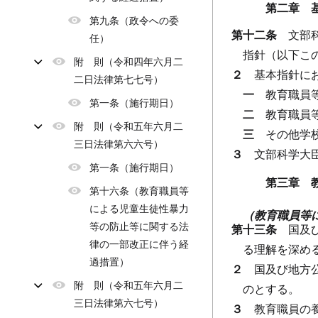
第二章 
第九条（政令への委
第十二条
文部
任）
指針（以下こ
附 則（令和四年六月二
２
基本指針に
二日法律第七七号）
一
教育職員
第一条（施行期日）
二
教育職員
附 則（令和五年六月二
三
その他学
三日法律第六六号）
３
文部科学大
第一条（施行期日）
第三章 
第十六条（教育職員等
による児童生徒性暴力
（教育職員等
等の防止等に関する法
第十三条
国及
律の一部改正に伴う経
る理解を深め
過措置）
２
国及び地方
附 則（令和五年六月二
のとする。
三日法律第六七号）
３
教育職員の