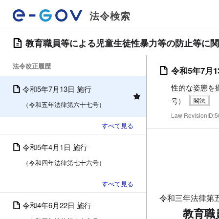
法令検索
教育職員等による児童生徒性暴力等の防止等に関
法令改正履歴
令和5年7月1
性的な姿態を
令和5年7月13日 施行
号）
（令和五年法律第六十七号）
Law RevisionID
令和5年4月1日 施行
（令和四年法律第七十六号）
令和三年法律第
令和4年6月22日 施行
教育職