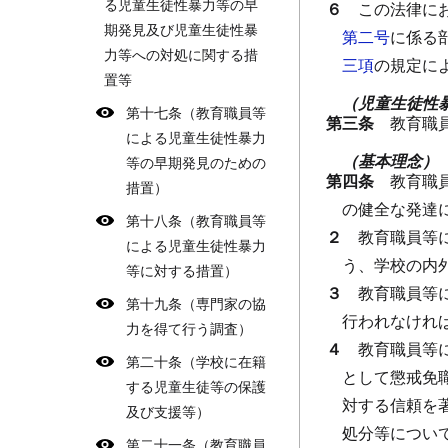
る児童生徒性暴力等の早
６
この法律に
期発見及び児童生徒性暴
第二号
に係る
力等への対処に関する措
三項
の規定に
置等
（児童生徒性
第十七条（教育職員等
第三条
教育職
による児童生徒性暴力
（基本理念）
等の早期発見のための
第四条
教育職
措置）
の健全な発達
第十八条（教育職員等
２
教育職員等
による児童生徒性暴力
う、学校の内
等に対する措置）
３
教育職員等
第十九条（専門家の協
行われなけれ
力を得て行う調査）
４
教育職員等
第二十条（学校に在籍
として懲戒免
する児童生徒等の保護
対する信頼を
及び支援等）
処分等につい
第二十一条（教育職員