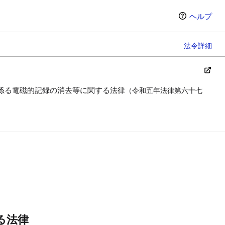
ヘルプ
法令詳細
係る電磁的記録の消去等に関する法律
（令和五年法律第六十七
ン（選択すると条文の表示方法が変わります）
る法律