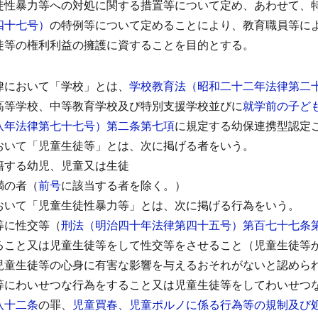
徒性暴力等への対処に関する措置等について定め、あわせて、
四十七号）
の特例等について定めることにより、教育職員等に
徒等の権利利益の擁護に資することを目的とする。
律において「学校」とは、
学校教育法（昭和二十二年法律第二
高等学校、中等教育学校及び特別支援学校並びに
就学前の子ど
八年法律第七十七号）第二条第七項
に規定する幼保連携型認定
おいて「児童生徒等」とは、次に掲げる者をいう。
籍する幼児、児童又は生徒
満の者（
前号
に該当する者を除く。）
おいて「児童生徒性暴力等」とは、次に掲げる行為をいう。
等に性交等（
刑法（明治四十年法律第四十五号）第百七十七条
ること又は児童生徒等をして性交等をさせること（児童生徒等
児童生徒等の心身に有害な影響を与えるおそれがないと認めら
等にわいせつな行為をすること又は児童生徒等をしてわいせつ
八十二条
の罪、
児童買春、児童ポルノに係る行為等の規制及び