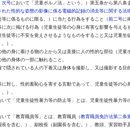
。
次号
において「児童ポルノ法」という。）第五条から第八条
された性的な姿態の影像に係る電磁的記録の消去等に関する法
徒等に係るものに限る。）に当たる行為をすること（
前二号
に
等に次に掲げる行為（児童生徒等の心身に有害な影響を与える
童生徒等に不安を覚えさせるようなものをすること又は児童生
く。）。
の他の身に着ける物の上から又は直接に人の性的な部位（児童
の他の身体の一部に触れること。
服で隠されている人の下着又は身体を撮影し、又は撮影する目
等に対し、性的羞恥心を害する言動であって、児童生徒等の心
く。）。
おいて「児童生徒性暴力等の防止等」とは、児童生徒性暴力等
おいて「教育職員等」とは、教育職員（
教育職員免許法第二条
園長を含む。）、副校長（副園長を含む。）、教頭、実習助手