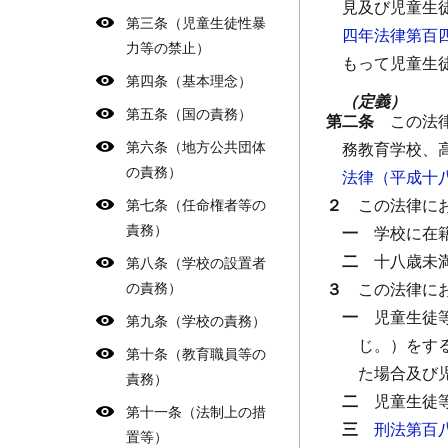
見及び児童生
第三条（児童生徒性暴
四年法律第百
力等の禁止）
もって児童生
第四条（基本理念）
（定義）
第五条（国の責務）
第二条
この法
第六条（地方公共団体
務教育学校、
の責務）
法律（平成十
２
この法律に
第七条（任命権者等の
責務）
一
学校に在
二
十八歳未
第八条（学校の設置者
の責務）
３
この法律に
一
児童生徒
第九条（学校の責務）
じ。）をす
第十条（教育職員等の
た場合及び
責務）
二
児童生徒
第十一条（法制上の措
三
刑法第百
置等）