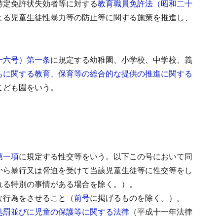
特定免許状失効者等に対する
教育職員免許法（昭和二十
よる児童生徒性暴力等の防止等に関する施策を推進し、
十六号）第一条
に規定する幼稚園、小学校、中学校、義
もに関する教育、保育等の総合的な提供の推進に関する
こども園をいう。
第一項
に規定する性交等をいう。以下この号において同
から暴行又は脅迫を受けて当該児童生徒等に性交等をし
れる特別の事情がある場合を除く。）。
な行為をさせること（
前号
に掲げるものを除く。）。
処罰並びに児童の保護等に関する法律
（平成十一年法律