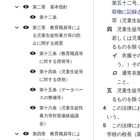
第五十二号
第二章 基本指針
収物に記録
第十二条
罪（児童生
第三章 教育職員等によ
四
児童生徒
る児童生徒性暴力等の防
若しくは児
止に関する措置
るものを除
第十三条（教育職員等
イ
衣服そ
に対する啓発等）
う。）そ
第十四条（児童生徒等
ロ
通常衣
に対する啓発）
こと。
第十五条（データベー
五
児童生徒
スの整備等）
るものを除
４
この法律に
第十六条（児童生徒性
暴力等対策連絡協議
いう。
会）
５
この法律に
第四章 教育職員等によ
学校の校長（