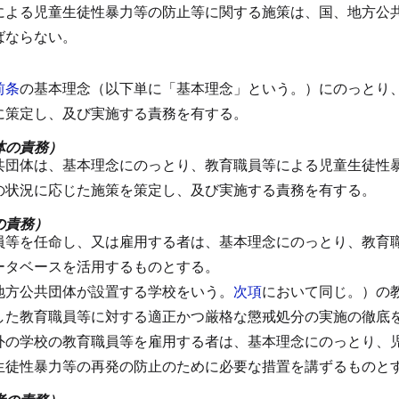
による児童生徒性暴力等の防止等に関する施策は、国、地方公
ばならない。
前条
の基本理念（以下単に「基本理念」という。）にのっとり
に策定し、及び実施する責務を有する。
体の責務）
共団体は、基本理念にのっとり、教育職員等による児童生徒性
の状況に応じた施策を策定し、及び実施する責務を有する。
の責務）
員等を任命し、又は雇用する者は、基本理念にのっとり、教育
ータベースを活用するものとする。
地方公共団体が設置する学校をいう。
次項
において同じ。）の
した教育職員等に対する適正かつ厳格な懲戒処分の実施の徹底
外の学校の教育職員等を雇用する者は、基本理念にのっとり、
生徒性暴力等の再発の防止のために必要な措置を講ずるものと