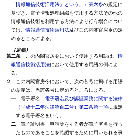
「情報通信技術活用法」という。）第六条
の規定に
基づき、電子情報処理組織を使用する方法その他の
情報通信技術を利用する方法により行う場合につい
ては、
情報通信技術活用法
及びこの内閣官房令の定
めるところによる。
（定義）
第二条
この内閣官房令において使用する用語は、
情
報通信技術活用法
において使用する用語の例によ
る。
２
この内閣官房令において、次の各号に掲げる用語
の意義は、当該各号に定めるところによる。
一
電子署名
電子署名及び認証業務に関する法律
（平成十二年法律第百二号）第二条第一項
に規定
する電子署名をいう。
二
電子証明書
申請等をする者が電子署名を行っ
たものであることを確認するために用いられる事