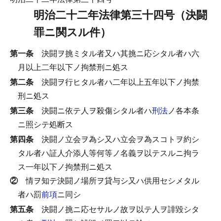
明治二十二年法律第三十四号（決闘
罪ニ関スル件）
第一条
決闘ヲ挑ミタル者又ハ其挑ニ応シタル者ハ六
月以上二年以下ノ拘禁刑ニ処ス
第二条
決闘ヲ行ヒタル者ハ二年以上五年以下ノ拘禁
刑ニ処ス
第三条
決闘ニ依テ人ヲ殺傷シタル者ハ
刑法
ノ各本条
ニ照シテ処断ス
第四条
決闘ノ立会ヲ為シ又ハ立会ヲ為スコトヲ約シ
タル者ハ証人介添人等何等ノ名義ヲ以テスルニ拘ラ
ス一年以下ノ拘禁刑ニ処ス
②
情ヲ知テ決闘ノ場所ヲ貸与シ又ハ供用セシメタル
者ハ罰
前項
ニ同シ
第五条
決闘ノ挑ニ応セサルノ故ヲ以テ人ヲ誹毀シタ