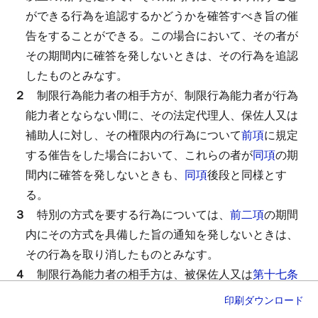
ができる行為を追認するかどうかを確答すべき旨の催
告をすることができる。
この場合において、その者が
その期間内に確答を発しないときは、その行為を追認
したものとみなす。
２
制限行為能力者の相手方が、制限行為能力者が行為
能力者とならない間に、その法定代理人、保佐人又は
補助人に対し、その権限内の行為について
前項
に規定
する催告をした場合において、これらの者が
同項
の期
間内に確答を発しないときも、
同項
後段と同様とす
る。
３
特別の方式を要する行為については、
前二項
の期間
内にその方式を具備した旨の通知を発しないときは、
その行為を取り消したものとみなす。
４
制限行為能力者の相手方は、被保佐人又は
第十七条
第一項
の審判を受けた被補助人に対しては、
第一項
の
印刷
ダウンロード
期間内にその保佐人又は補助人の追認を得るべき旨の