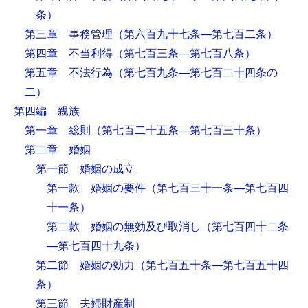
条）
第三章 事務管理
（第六百九十七条―第七百二条）
第四章 不当利得
（第七百三条―第七百八条）
第五章 不法行為
（第七百九条―第七百二十四条の
二）
第四編 親族
第一章 総則
（第七百二十五条―第七百三十条）
第二章 婚姻
第一節 婚姻の成立
第一款 婚姻の要件
（第七百三十一条―第七百四
十一条）
第二款 婚姻の無効及び取消し
（第七百四十二条
―第七百四十九条）
第二節 婚姻の効力
（第七百五十条―第七百五十四
条）
第三節 夫婦財産制