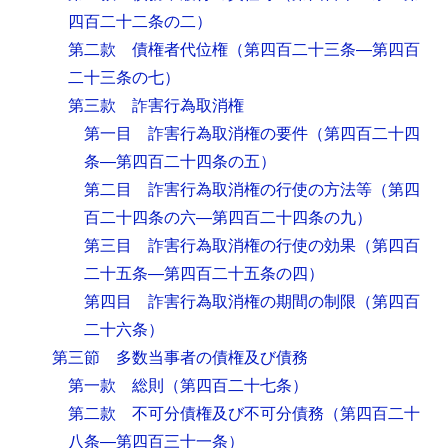
四百二十二条の二）
第二款 債権者代位権
（第四百二十三条―第四百
二十三条の七）
第三款 詐害行為取消権
第一目 詐害行為取消権の要件
（第四百二十四
条―第四百二十四条の五）
第二目 詐害行為取消権の行使の方法等
（第四
百二十四条の六―第四百二十四条の九）
第三目 詐害行為取消権の行使の効果
（第四百
二十五条―第四百二十五条の四）
第四目 詐害行為取消権の期間の制限
（第四百
二十六条）
第三節 多数当事者の債権及び債務
第一款 総則
（第四百二十七条）
第二款 不可分債権及び不可分債務
（第四百二十
八条―第四百三十一条）