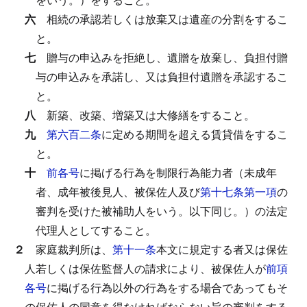
六
相続の承認若しくは放棄又は遺産の分割をするこ
と。
七
贈与の申込みを拒絶し、遺贈を放棄し、負担付贈
与の申込みを承諾し、又は負担付遺贈を承認するこ
と。
八
新築、改築、増築又は大修繕をすること。
九
第六百二条
に定める期間を超える賃貸借をするこ
と。
十
前各号
に掲げる行為を制限行為能力者（未成年
者、成年被後見人、被保佐人及び
第十七条第一項
の
審判を受けた被補助人をいう。以下同じ。）の法定
代理人としてすること。
２
家庭裁判所は、
第十一条
本文に規定する者又は保佐
人若しくは保佐監督人の請求により、被保佐人が
前項
各号
に掲げる行為以外の行為をする場合であってもそ
の保佐人の同意を得なければならない旨の審判をする