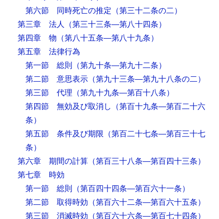
第六節 同時死亡の推定
（第三十二条の二）
第三章 法人
（第三十三条―第八十四条）
第四章 物
（第八十五条―第八十九条）
第五章 法律行為
第一節 総則
（第九十条―第九十二条）
第二節 意思表示
（第九十三条―第九十八条の二）
第三節 代理
（第九十九条―第百十八条）
第四節 無効及び取消し
（第百十九条―第百二十六
条）
第五節 条件及び期限
（第百二十七条―第百三十七
条）
第六章 期間の計算
（第百三十八条―第百四十三条）
第七章 時効
第一節 総則
（第百四十四条―第百六十一条）
第二節 取得時効
（第百六十二条―第百六十五条）
第三節 消滅時効
（第百六十六条―第百七十四条）