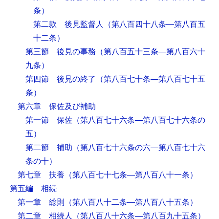
条）
第二款 後見監督人
（第八百四十八条―第八百五
十二条）
第三節 後見の事務
（第八百五十三条―第八百六十
九条）
第四節 後見の終了
（第八百七十条―第八百七十五
条）
第六章 保佐及び補助
第一節 保佐
（第八百七十六条―第八百七十六条の
五）
第二節 補助
（第八百七十六条の六―第八百七十六
条の十）
第七章 扶養
（第八百七十七条―第八百八十一条）
第五編 相続
第一章 総則
（第八百八十二条―第八百八十五条）
第二章 相続人
（第八百八十六条―第八百九十五条）