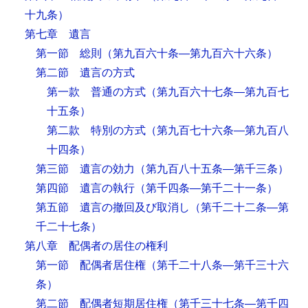
十九条）
第七章 遺言
第一節 総則
（第九百六十条―第九百六十六条）
第二節 遺言の方式
第一款 普通の方式
（第九百六十七条―第九百七
十五条）
第二款 特別の方式
（第九百七十六条―第九百八
十四条）
第三節 遺言の効力
（第九百八十五条―第千三条）
第四節 遺言の執行
（第千四条―第千二十一条）
第五節 遺言の撤回及び取消し
（第千二十二条―第
千二十七条）
第八章 配偶者の居住の権利
第一節 配偶者居住権
（第千二十八条―第千三十六
条）
第二節 配偶者短期居住権
（第千三十七条―第千四