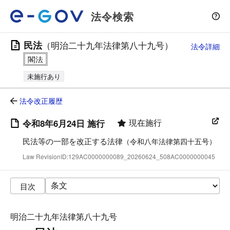
法令検索
民法
（明治二十九年法律第八十九号）
法令詳細
未施行あり
法令改正履歴
現在施行
令和8年6月24日 施行
民法等の一部を改正する法律
（令和八年法律第四十五号）
Law RevisionID:129AC0000000089_20260624_508AC0000000045
目次
明治二十九年法律第八十九号