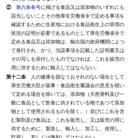
②
第六条各号
に掲げる食品又は添加物のいずれにも
該当しないことその他厚生労働省令で定める事項を
確認するために生産地における食品衛生上の管理の
状況の証明が必要であるものとして厚生労働省令で
定める食品又は添加物は、輸出国の政府機関によつ
て発行され、かつ、当該事項を記載した証明書又は
その写しを添付したものでなければ、これを販売の
用に供するために輸入してはならない。
第十二条
人の健康を損なうおそれのない場合として
厚生労働大臣が薬事・食品衛生審議会の意見を聴い
て定める場合を除いては、添加物（天然香料及び一
般に食品として飲食に供されている物であつて添加
物として使用されるものを除く。）並びにこれを含
む製剤及び食品は、これを販売し、又は販売の用に
供するために、製造し、輸入し、加工し、使用し、
貯蔵し、若しくは陳列してはならない。