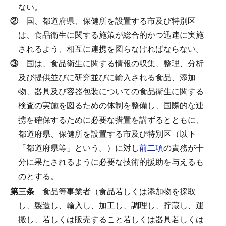
ない。
②
国、都道府県、保健所を設置する市及び特別区
は、食品衛生に関する施策が総合的かつ迅速に実施
されるよう、相互に連携を図らなければならない。
③
国は、食品衛生に関する情報の収集、整理、分析
及び提供並びに研究並びに輸入される食品、添加
物、器具及び容器包装についての食品衛生に関する
検査の実施を図るための体制を整備し、国際的な連
携を確保するために必要な措置を講ずるとともに、
都道府県、保健所を設置する市及び特別区（以下
「都道府県等」という。）に対し
前二項
の責務が十
分に果たされるように必要な技術的援助を与えるも
のとする。
第三条
食品等事業者（食品若しくは添加物を採取
し、製造し、輸入し、加工し、調理し、貯蔵し、運
搬し、若しくは販売すること若しくは器具若しくは