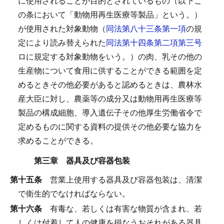
に使用されることが目的とされているもの（以下こ
の条において「動物用再生医療等製品」という。）
が使用された対象動物（
同法第八十三条第一項
の規
定により読み替えられた
同法第十四条第二項第三号
ロに規定する対象動物をいう。）の肉、乳その他の
生産物について食用に供することができる範囲を定
めるときその他必要があると認めるときは、農林水
産大臣に対し、農薬等の成分又は動物用再生医療等
製品の構成細胞、導入遺伝子その他厚生労働省令で
定めるものに関する資料の提供その他必要な協力を
求めることができる。
第三章 器具及び容器包装
第十五条
営業上使用する器具及び容器包装は、清潔
で衛生的でなければならない。
第十六条
有毒な、若しくは有害な物質が含まれ、若
しくは付着して人の健康を損なうおそれがある器具