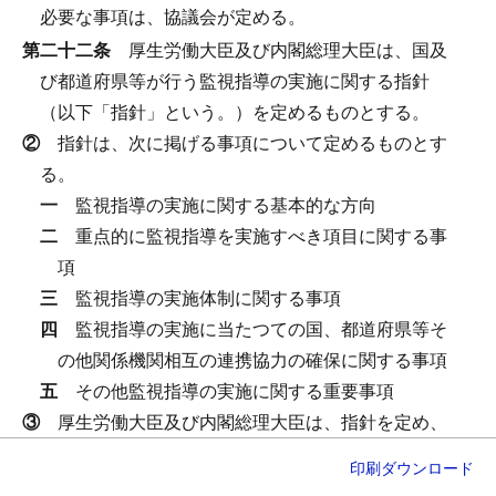
必要な事項は、協議会が定める。
第二十二条
厚生労働大臣及び内閣総理大臣は、国及
び都道府県等が行う監視指導の実施に関する指針
（以下「指針」という。）を定めるものとする。
②
指針は、次に掲げる事項について定めるものとす
る。
一
監視指導の実施に関する基本的な方向
二
重点的に監視指導を実施すべき項目に関する事
項
三
監視指導の実施体制に関する事項
四
監視指導の実施に当たつての国、都道府県等そ
の他関係機関相互の連携協力の確保に関する事項
五
その他監視指導の実施に関する重要事項
③
厚生労働大臣及び内閣総理大臣は、指針を定め、
又はこれを変更したときは、遅滞なく、これを公表
印刷
ダウンロード
するとともに、都道府県知事等に通知しなければな