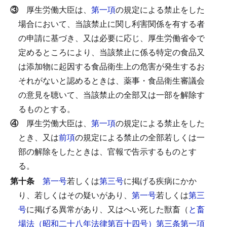
③
厚生労働大臣は、
第一項
の規定による禁止をした
場合において、当該禁止に関し利害関係を有する者
の申請に基づき、又は必要に応じ、厚生労働省令で
定めるところにより、当該禁止に係る特定の食品又
は添加物に起因する食品衛生上の危害が発生するお
それがないと認めるときは、薬事・食品衛生審議会
の意見を聴いて、当該禁止の全部又は一部を解除す
るものとする。
④
厚生労働大臣は、
第一項
の規定による禁止をした
とき、又は
前項
の規定による禁止の全部若しくは一
部の解除をしたときは、官報で告示するものとす
る。
第十条
第一号
若しくは
第三号
に掲げる疾病にかか
り、若しくはその疑いがあり、
第一号
若しくは
第三
号
に掲げる異常があり、又はへい死した獣畜（
と畜
場法（昭和二十八年法律第百十四号）第三条第一項