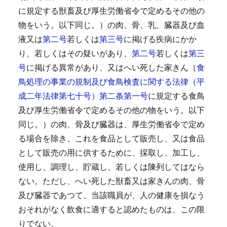
に規定する獣畜及び厚生労働省令で定めるその他の
物をいう。以下同じ。）の肉、骨、乳、臓器及び血
液又は
第二号
若しくは
第三号
に掲げる疾病にかか
り、若しくはその疑いがあり、
第二号
若しくは
第三
号
に掲げる異常があり、又はへい死した家きん（
食
鳥処理の事業の規制及び食鳥検査に関する法律（平
成二年法律第七十号）第二条第一号
に規定する食鳥
及び厚生労働省令で定めるその他の物をいう。以下
同じ。）の肉、骨及び臓器は、厚生労働省令で定め
る場合を除き、これを食品として販売し、又は食品
として販売の用に供するために、採取し、加工し、
使用し、調理し、貯蔵し、若しくは陳列してはなら
ない。
ただし、へい死した獣畜又は家きんの肉、骨
及び臓器であつて、当該職員が、人の健康を損なう
おそれがなく飲食に適すると認めたものは、この限
りでない。