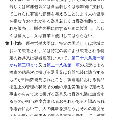
若しくは容器包装又は食品若しくは添加物に接触し
てこれらに有害な影響を与えることにより人の健康
を損なうおそれがある器具若しくは容器包装は、こ
れを販売し、販売の用に供するために製造し、若し
くは輸入し、又は営業上使用してはならない。
第十七条
厚生労働大臣は、特定の国若しくは地域に
おいて製造され、又は特定の者により製造される特
定の器具又は容器包装について、
第二十六条第一項
から第三項まで
又は
第二十八条第一項
の規定による
検査の結果次に掲げる器具又は容器包装に該当する
ものが相当数発見されたこと、製造地における食品
衛生上の管理の状況その他の厚生労働省令で定める
事由からみて次に掲げる器具又は容器包装に該当す
るものが相当程度含まれるおそれがあると認められ
る場合において、人の健康を損なうおそれの程度そ
の他の厚生労働省令で定める事項を勘案して、当該