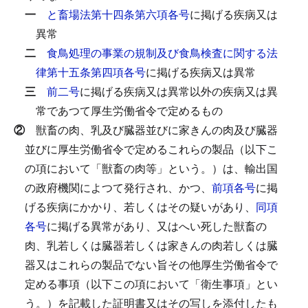
一
と畜場法第十四条第六項各号
に掲げる疾病又は
異常
二
食鳥処理の事業の規制及び食鳥検査に関する法
律第十五条第四項各号
に掲げる疾病又は異常
三
前二号
に掲げる疾病又は異常以外の疾病又は異
常であつて厚生労働省令で定めるもの
②
獣畜の肉、乳及び臓器並びに家きんの肉及び臓器
並びに厚生労働省令で定めるこれらの製品（以下こ
の項において「獣畜の肉等」という。）は、輸出国
の政府機関によつて発行され、かつ、
前項各号
に掲
げる疾病にかかり、若しくはその疑いがあり、
同項
各号
に掲げる異常があり、又はへい死した獣畜の
肉、乳若しくは臓器若しくは家きんの肉若しくは臓
器又はこれらの製品でない旨その他厚生労働省令で
定める事項（以下この項において「衛生事項」とい
う。）を記載した証明書又はその写しを添付したも