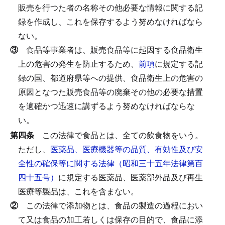
販売を行つた者の名称その他必要な情報に関する記
録を作成し、これを保存するよう努めなければなら
ない。
③
食品等事業者は、販売食品等に起因する食品衛生
上の危害の発生を防止するため、
前項
に規定する記
録の国、都道府県等への提供、食品衛生上の危害の
原因となつた販売食品等の廃棄その他の必要な措置
を適確かつ迅速に講ずるよう努めなければならな
い。
第四条
この法律で食品とは、全ての飲食物をいう。
ただし、
医薬品、医療機器等の品質、有効性及び安
全性の確保等に関する法律（昭和三十五年法律第百
四十五号）
に規定する医薬品、医薬部外品及び再生
医療等製品は、これを含まない。
②
この法律で添加物とは、食品の製造の過程におい
て又は食品の加工若しくは保存の目的で、食品に添