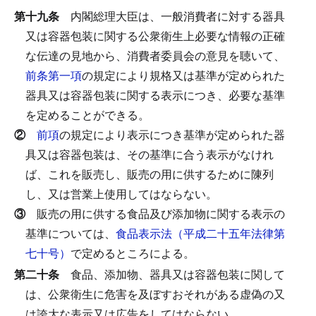
第十九条
内閣総理大臣は、一般消費者に対する器具
又は容器包装に関する公衆衛生上必要な情報の正確
な伝達の見地から、消費者委員会の意見を聴いて、
前条第一項
の規定により規格又は基準が定められた
器具又は容器包装に関する表示につき、必要な基準
を定めることができる。
②
前項
の規定により表示につき基準が定められた器
具又は容器包装は、その基準に合う表示がなけれ
ば、これを販売し、販売の用に供するために陳列
し、又は営業上使用してはならない。
③
販売の用に供する食品及び添加物に関する表示の
基準については、
食品表示法（平成二十五年法律第
七十号）
で定めるところによる。
第二十条
食品、添加物、器具又は容器包装に関して
は、公衆衛生に危害を及ぼすおそれがある虚偽の又
は誇大な表示又は広告をしてはならない。