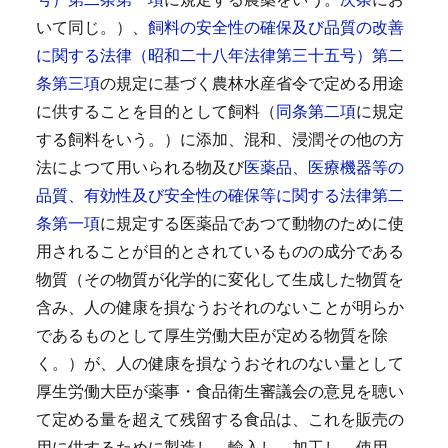
いて同じ。）、
飼料の安全性の確保及び品質の改善
に関する法律（昭和二十八年法律第三十五号）第二
条第三項
の規定に基づく農林水産省令で定める用途
に供することを目的として飼料（
同条第二項
に規定
する飼料をいう。）に添加、混和、浸潤その他の方
法によつて用いられる物及び
医薬品、医療機器等の
品質、有効性及び安全性の確保等に関する法律第二
条第一項
に規定する医薬品であつて動物のために使
用されることが目的とされているものの成分である
物質（その物質が化学的に変化して生成した物質を
含み、人の健康を損なうおそれのないことが明らか
であるものとして厚生労働大臣が定める物質を除
く。）が、人の健康を損なうおそれのない量として
厚生労働大臣が薬事・食品衛生審議会の意見を聴い
て定める量を超えて残留する食品は、これを販売の
用に供するために製造し、輸入し、加工し、使用