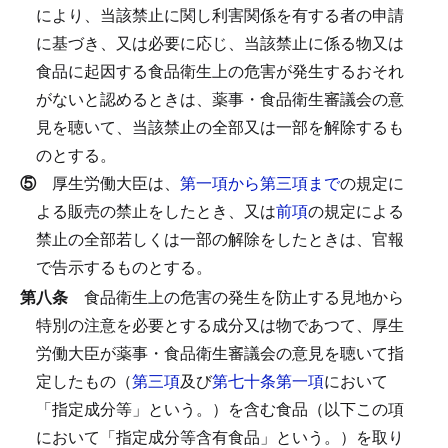
により、当該禁止に関し利害関係を有する者の申請
に基づき、又は必要に応じ、当該禁止に係る物又は
食品に起因する食品衛生上の危害が発生するおそれ
がないと認めるときは、薬事・食品衛生審議会の意
見を聴いて、当該禁止の全部又は一部を解除するも
のとする。
⑤
厚生労働大臣は、
第一項から第三項まで
の規定に
よる販売の禁止をしたとき、又は
前項
の規定による
禁止の全部若しくは一部の解除をしたときは、官報
で告示するものとする。
第八条
食品衛生上の危害の発生を防止する見地から
特別の注意を必要とする成分又は物であつて、厚生
労働大臣が薬事・食品衛生審議会の意見を聴いて指
定したもの（
第三項
及び
第七十条第一項
において
「指定成分等」という。）を含む食品（以下この項
において「指定成分等含有食品」という。）を取り