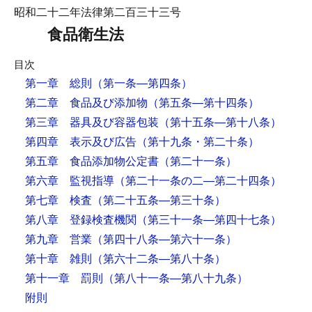
昭和二十二年法律第二百三十三号
食品衛生法
目次
第一章 総則
（第一条―第四条）
第二章 食品及び添加物
（第五条―第十四条）
第三章 器具及び容器包装
（第十五条―第十八条）
第四章 表示及び広告
（第十九条・第二十条）
第五章 食品添加物公定書
（第二十一条）
第六章 監視指導
（第二十一条の二―第二十四条）
第七章 検査
（第二十五条―第三十条）
第八章 登録検査機関
（第三十一条―第四十七条）
第九章 営業
（第四十八条―第六十一条）
第十章 雑則
（第六十二条―第八十条）
第十一章 罰則
（第八十一条―第八十九条）
附則