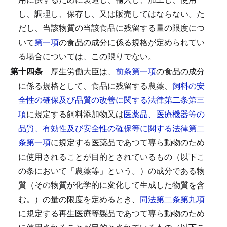
し、調理し、保存し、又は販売してはならない。
た
だし、当該物質の当該食品に残留する量の限度につ
いて
第一項
の食品の成分に係る規格が定められてい
る場合については、この限りでない。
第十四条
厚生労働大臣は、
前条第一項
の食品の成分
に係る規格として、食品に残留する農薬、
飼料の安
全性の確保及び品質の改善に関する法律第二条第三
項
に規定する飼料添加物又は
医薬品、医療機器等の
品質、有効性及び安全性の確保等に関する法律第二
条第一項
に規定する医薬品であつて専ら動物のため
に使用されることが目的とされているもの（以下こ
の条において「農薬等」という。）の成分である物
質（その物質が化学的に変化して生成した物質を含
む。）の量の限度を定めるとき、
同法第二条第九項
に規定する再生医療等製品であつて専ら動物のため