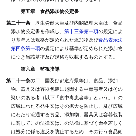
第五章 食品添加物公定書
第二十一条
厚生労働大臣及び内閣総理大臣は、食品
添加物公定書を作成し、
第十三条第一項
の規定によ
り基準又は規格が定められた添加物及び
食品表示法
第四条第一項
の規定により基準が定められた添加物
につき当該基準及び規格を収載するものとする。
第六章 監視指導
第二十一条の二
国及び都道府県等は、食品、添加
物、器具又は容器包装に起因する中毒患者又はその
疑いのある者（以下「食中毒患者等」という。）の
広域にわたる発生又はその拡大を防止し、及び広域
にわたり流通する食品、添加物、器具又は容器包装
に関してこの法律又はこの法律に基づく命令若しく
は処分に係る違反を防止するため、その行う食品衛