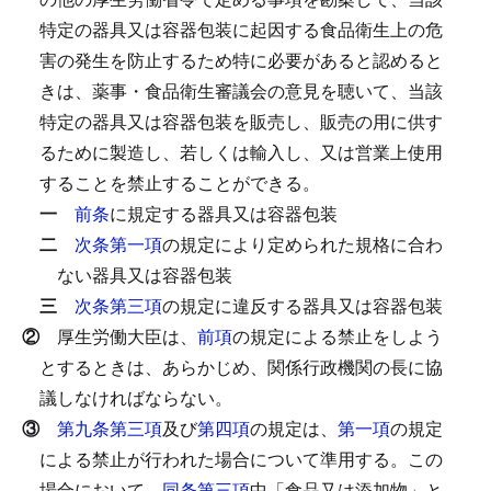
特定の器具又は容器包装に起因する食品衛生上の危
害の発生を防止するため特に必要があると認めると
きは、薬事・食品衛生審議会の意見を聴いて、当該
特定の器具又は容器包装を販売し、販売の用に供す
るために製造し、若しくは輸入し、又は営業上使用
することを禁止することができる。
一
前条
に規定する器具又は容器包装
二
次条第一項
の規定により定められた規格に合わ
ない器具又は容器包装
三
次条第三項
の規定に違反する器具又は容器包装
②
厚生労働大臣は、
前項
の規定による禁止をしよう
とするときは、あらかじめ、関係行政機関の長に協
議しなければならない。
③
第九条第三項
及び
第四項
の規定は、
第一項
の規定
による禁止が行われた場合について準用する。
この
場合において、
同条第三項
中「食品又は添加物」と