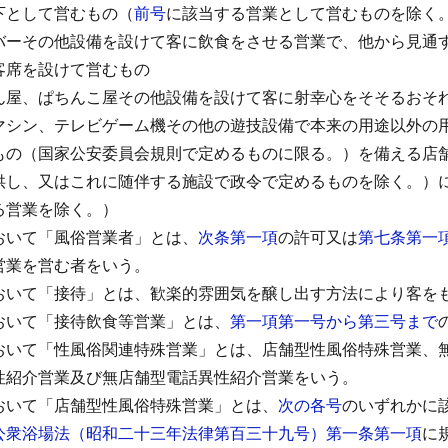
下として営むもの（
前号
に該当する営業として営むものを除く
バーその他設備を設けて客に飲食をさせる営業で、他から見通
客席を設けて営むもの
ん屋、ぱちんこ屋その他設備を設けて客に射幸心をそそるおそ
マシン、テレビゲーム機その他の遊技設備で本来の用途以外の
もの（国家公安委員会規則で定めるものに限る。）を備える店
供し、又はこれに随伴する施設で政令で定めるものを除く。）
る営業を除く。）
おいて「風俗営業者」とは、
次条第一項
の許可又は
第七条第一
営業を営む者をいう。
おいて「接待」とは、歓楽的雰囲気を醸し出す方法により客を
おいて「接待飲食等営業」とは、
第一項第一号から第三号まで
おいて「性風俗関連特殊営業」とは、店舗型性風俗特殊営業、
性紹介営業及び無店舗型電話異性紹介営業をいう。
おいて「店舗型性風俗特殊営業」とは、
次の各号
のいずれかに
公衆浴場法（昭和二十三年法律第百三十九号）第一条第一項
に