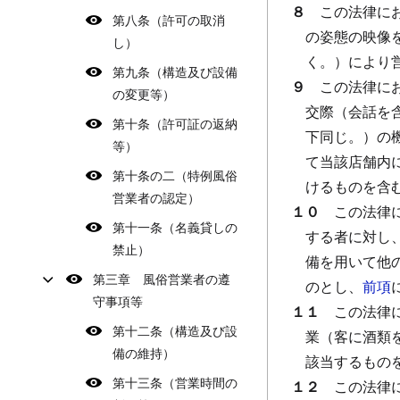
８
この法律に
第八条（許可の取消
の姿態の映像
し）
く。）により
第九条（構造及び設備
９
この法律に
の変更等）
交際（会話を
第十条（許可証の返納
下同じ。）の
等）
て当該店舗内
第十条の二（特例風俗
けるものを含
営業者の認定）
１０
この法律
第十一条（名義貸しの
する者に対し
禁止）
備を用いて他
第三章 風俗営業者の遵
のとし、
前項
守事項等
１１
この法律
第十二条（構造及び設
業（客に酒類
備の維持）
該当するもの
第十三条（営業時間の
１２
この法律