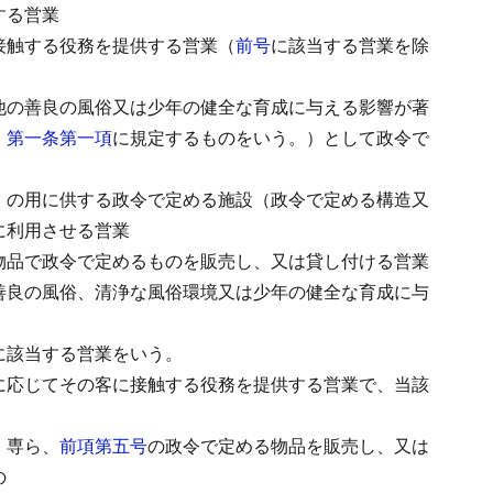
する営業
接触する役務を提供する営業（
前号
に該当する営業を除
他の善良の風俗又は少年の健全な育成に与える影響が著
）第一条第一項
に規定するものをいう。）として政令で
）の用に供する政令で定める施設（政令で定める構造又
に利用させる営業
物品で政令で定めるものを販売し、又は貸し付ける営業
善良の風俗、清浄な風俗環境又は少年の健全な育成に与
に該当する営業をいう。
に応じてその客に接触する役務を提供する営業で、当該
、専ら、
前項第五号
の政令で定める物品を販売し、又は
の