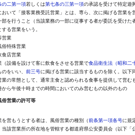
条の二第一項
若しくは
第七条の三第一項
の承認を受けて特定遊
において「接客業務受託営業」とは、専ら、次に掲げる営業を
一部を行うこと（当該業務の一部に従事する者が委託を受けた
とする営業をいう。
等営業
風俗特殊営業
飲食店営業
業（設備を設けて客に飲食をさせる営業で
食品衛生法（昭和二
ものをいい、
前三号
に掲げる営業に該当するものを除く。以下
営業の常態として、通常主食と認められる食事を提供して営む
時から午後十時までの時間においてのみ営むもの以外のもの
風俗営業の許可等
）
業を営もうとする者は、風俗営業の種別（
前条第一項各号
に規
、当該営業所の所在地を管轄する都道府県公安委員会（以下「