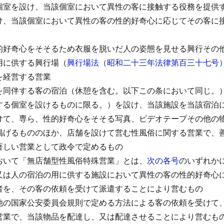
個室を設け、当該個室において異性の客に接触する役務を提供
け、当該個室において異性の客の性的好奇心に応じてその客に
的好奇心をそそるため衣服を脱いだ人の姿態を見せる興行その
用に供する興行場（
興行場法（昭和二十三年法律第百三十七号
を経営する営業
を同伴する客の宿泊（休憩を含む。以下この条において同じ。
する個室を設けるものに限る。）を設け、当該施設を当該宿泊
けて、専ら、性的好奇心をそそる写真、ビデオテープその他の
掲げるもののほか、店舗を設けて営む性風俗に関する営業で、
著しい営業として政令で定めるもの
おいて「無店舗型性風俗特殊営業」とは、
次の各号
のいずれか
又は人の宿泊の用に供する施設において異性の客の性的好奇心
者を、その客の依頼を受けて派遣することにより営むもの
他の国家公安委員会規則で定める方法による客の依頼を受けて
営業で、当該物品を配達し、又は配達させることにより営むも