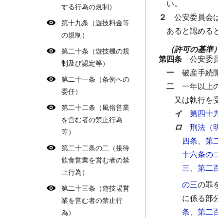
い。
する行為の規制）
２
公安委員会
第十九条（遊技料金等
あると認める
の規制）
（許可の基準
第二十条（遊技機の規
第四条
公安委
制及び認定等）
一
破産手続
第二十一条（条例への
二
一年以上
委任）
又は執行を
第二十二条（風俗営業
イ
第四十
を営む者の禁止行為
ロ
刑法（
等）
四条
、
第
第二十二条の二（接待
十六条の
飲食営業を営む者の禁
三
、
第二
止行為）
の三
の罪
第二十三条（遊技場営
に係る部
業を営む者の禁止行
条
、
第二
為）