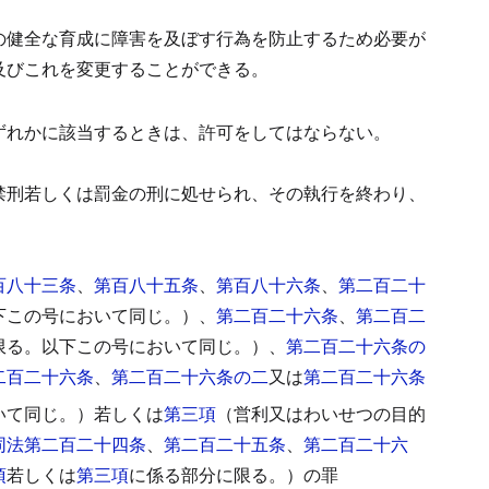
の健全な育成に障害を及ぼす行為を防止するため必要が
及びこれを変更することができる。
ずれかに該当するときは、許可をしてはならない。
禁刑若しくは罰金の刑に処せられ、その執行を終わり、
百八十三条
、
第百八十五条
、
第百八十六条
、
第二百二十
下この号において同じ。）、
第二百二十六条
、
第二百二
限る。以下この号において同じ。）、
第二百二十六条の
二百二十六条
、
第二百二十六条の二
又は
第二百二十六条
いて同じ。）若しくは
第三項
（営利又はわいせつの目的
同法第二百二十四条
、
第二百二十五条
、
第二百二十六
項
若しくは
第三項
に係る部分に限る。）の罪