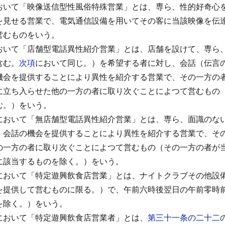
おいて「映像送信型性風俗特殊営業」とは、専ら、性的好奇心
を見せる営業で、電気通信設備を用いてその客に当該映像を伝
営むものをいう。
おいて「店舗型電話異性紹介営業」とは、店舗を設けて、専ら
含む。
次項
において同じ。）を希望する者に対し、会話（伝言
機会を提供することにより異性を紹介する営業で、その一方の
に立ち入らせた他の一方の者に取り次ぐことによつて営むもの
む。）をいう。
において「無店舗型電話異性紹介営業」とは、専ら、面識のな
、会話の機会を提供することにより異性を紹介する営業で、そ
の一方の者に取り次ぐことによつて営むもの（その一方の者が
に該当するものを除く。）をいう。
において「特定遊興飲食店営業」とは、ナイトクラブその他設
を提供して営むものに限る。）で、午前六時後翌日の午前零時
を除く。）をいう。
において「特定遊興飲食店営業者」とは、
第三十一条の二十二