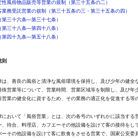
定性風俗物品販売等営業の規制
（第三十五条の二）
客業務受託営業の規制
（第三十五条の三・第三十五条の四）
（第三十六条―第三十七条）
（第三十八条―第四十八条）
（第四十九条―第五十八条）
総則
律は、善良の風俗と清浄な風俗環境を保持し、及び少年の健全
特殊営業等について、営業時間、営業区域等を制限し、及び年
俗営業の健全化に資するため、その業務の適正化を促進する等
）
律において「風俗営業」とは、次の各号のいずれかに該当する
ー、待合、料理店、カフエーその他設備を設けて客の接待をし
バーその他設備を設けて客に飲食をさせる営業で、国家公安委