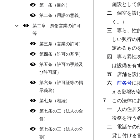
施設として
第一条（目的）
二
個室を設
第二条（用語の意義）
く。）
第二章 風俗営業の許可
三
専ら、性
等
しい興行の
第三条（営業の許可）
定めるもの
第四条（許可の基準）
四
専ら異性
第五条（許可の手続及
は設備を有
び許可証）
五
店舗を設
第六条（許可証等の掲
六
前各号
に
示義務）
える影響が
７
この法律に
第七条（相続）
一
人の住居
第七条の二（法人の合
役務を行う
併）
二
電話その
第七条の三（法人の分
貸し付ける
割）