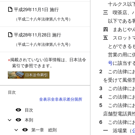
十ルクス以
平成29年11月1日 施行
三
喫茶店、
（平成二十八年法律第八十九号）
以下である
四
まあじや
平成28年11月28日 施行
五
スロット
（平成二十八年法律第八十九号）
とができる
営業の用に
※
掲載されていない沿革情報は、日本法令
号
に該当す
索引で参照できます。
２
この法律に
を受けて風俗
３
この法律に
目次
４
この法律に
全表示
全非表示
差分箇所
５
この法律に
目次
店舗型電話異
本則
６
この法律に
第一章 総則
一
浴場業（