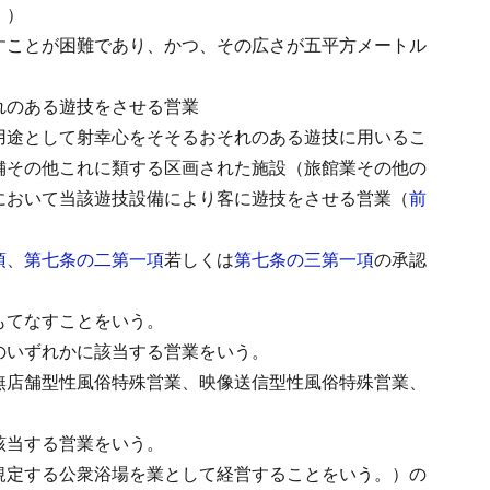
。）
すことが困難であり、かつ、その広さが五平方メートル
れのある遊技をさせる営業
用途として射幸心をそそるおそれのある遊技に用いるこ
舗その他これに類する区画された施設（旅館業その他の
において当該遊技設備により客に遊技をさせる営業（
前
項
、
第七条の二第一項
若しくは
第七条の三第一項
の承認
もてなすことをいう。
のいずれかに該当する営業をいう。
無店舗型性風俗特殊営業、映像送信型性風俗特殊営業、
該当する営業をいう。
規定する公衆浴場を業として経営することをいう。）の