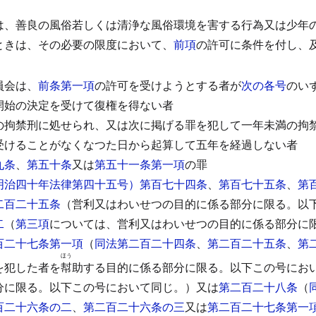
は、善良の風俗若しくは清浄な風俗環境を害する行為又は少年
ときは、その必要の限度において、
前項
の許可に条件を付し、
）
員会は、
前条第一項
の許可を受けようとする者が
次の各号
のい
開始の決定を受けて復権を得ない者
の拘禁刑に処せられ、又は次に掲げる罪を犯して一年未満の拘
受けることがなくなつた日から起算して五年を経過しない者
九条
、
第五十条
又は
第五十一条第一項
の罪
明治四十年法律第四十五号）第百七十四条
、
第百七十五条
、
第
二百二十五条
（営利又はわいせつの目的に係る部分に限る。以
二
（
第三項
については、営利又はわいせつの目的に係る部分に
百二十七条第一項
（
同法第二百二十四条
、
第二百二十五条
、
第
ほう
を犯した者を
幇
助する目的に係る部分に限る。以下この号にお
分に限る。以下この号において同じ。）又は
第二百二十八条
（
百二十六条の二
、
第二百二十六条の三
又は
第二百二十七条第一