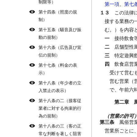
制限等）
第一項
、
第七
第十四条（照度の規
１３
この法律
制）
接する業務の
む。）を内容
第十五条（騒音及び振
動の規制）
一
接待飲食
二
店舗型性
第十六条（広告及び宣
伝の規制）
三
特定遊興
四
飲食店営
第十七条（料金の表
受けて営む
示）
営む営業（
第十八条（年少者の立
で、午前六
入禁止の表示）
第十八条の二（接客従
第二章 
業者に対する拘束的行
（営業の許可
為の規制）
第三条
風俗営
第十八条の三（客の正
営業所ごとに
常な判断を著しく阻害