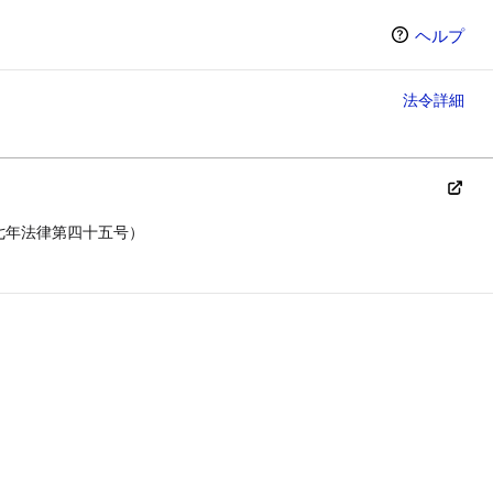
ヘルプ
法令詳細
七年法律第四十五号）
ン（選択すると条文の表示方法が変わります）