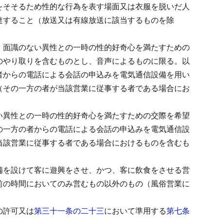
をそそるため性的な行為を表す場面又は衣服を脱いだ人
達すること（放送又は有線放送に該当するものを除
、面識のない異性との一時の性的好奇心を満たすための
のやり取りを含むものとし、音声によるものに限る。以
者からの電話による会話の申込みを電気通信設備を用い
（その一方の者が当該営業に従事する者である場合にお
い異性との一時の性的好奇心を満たすための交際を希望
の一方の者からの電話による会話の申込みを電気通信設
当該営業に従事する者である場合におけるものを含むも
備を設けて客に遊興をさせ、かつ、客に飲食をさせる営
前の時間においてのみ営むもの以外のもの（風俗営業に
の許可又は
第三十一条の二十三
において準用する
第七条