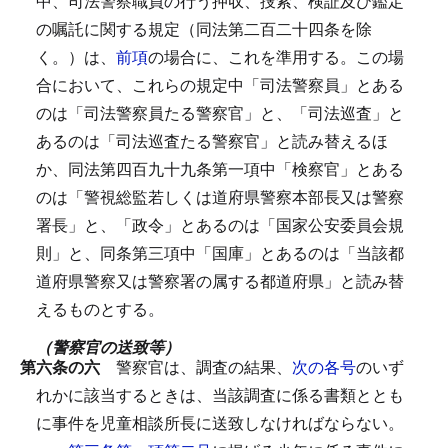
中、司法警察職員の行う押収、捜索、検証及び鑑定
の嘱託に関する規定（同法第二百二十四条を除
く。）は、
前項
の場合に、これを準用する。
この場
合において、これらの規定中「司法警察員」とある
のは「司法警察員たる警察官」と、「司法巡査」と
あるのは「司法巡査たる警察官」と読み替えるほ
か、同法第四百九十九条第一項中「検察官」とある
のは「警視総監若しくは道府県警察本部長又は警察
署長」と、「政令」とあるのは「国家公安委員会規
則」と、同条第三項中「国庫」とあるのは「当該都
道府県警察又は警察署の属する都道府県」と読み替
えるものとする。
（警察官の送致等）
第六条の六
警察官は、調査の結果、
次の各号
のいず
れかに該当するときは、当該調査に係る書類ととも
に事件を児童相談所長に送致しなければならない。