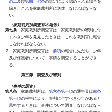
の二
及び
第四十七条
の規定により認められる場合を
除き、これを家庭裁判所に送致しなければならな
い。
（家庭裁判所調査官の報告）
第七条
家庭裁判所調査官は、家庭裁判所の審判に付
すべき少年を発見したときは、これを裁判官に報告
しなければならない。
２
家庭裁判所調査官は、
前項
の報告に先だち、少年
及び保護者について、事情を調査することができ
る。
第三節 調査及び審判
（事件の調査）
第八条
家庭裁判所は、
第六条第一項
の通告又は
前条
第一項
の報告により、審判に付すべき少年があると
思料するときは、事件について調査しなければなら