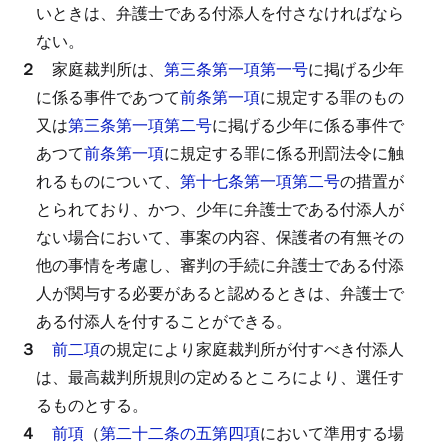
いときは、弁護士である付添人を付さなければなら
ない。
２
家庭裁判所は、
第三条第一項第一号
に掲げる少年
に係る事件であつて
前条第一項
に規定する罪のもの
又は
第三条第一項第二号
に掲げる少年に係る事件で
あつて
前条第一項
に規定する罪に係る刑罰法令に触
れるものについて、
第十七条第一項第二号
の措置が
とられており、かつ、少年に弁護士である付添人が
ない場合において、事案の内容、保護者の有無その
他の事情を考慮し、審判の手続に弁護士である付添
人が関与する必要があると認めるときは、弁護士で
ある付添人を付することができる。
３
前二項
の規定により家庭裁判所が付すべき付添人
は、最高裁判所規則の定めるところにより、選任す
るものとする。
４
前項
（
第二十二条の五第四項
において準用する場