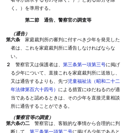
く。）を準用する。
第二節 通告、警察官の調査等
（通告）
第六条
家庭裁判所の審判に付すべき少年を発見した
者は、これを家庭裁判所に通告しなければならな
い。
２
警察官又は保護者は、
第三条第一項第三号
に掲げ
る少年について、直接これを家庭裁判所に送致し、
又は通告するよりも、先づ
児童福祉法（昭和二十二
年法律第百六十四号）
による措置にゆだねるのが適
当であると認めるときは、その少年を直接児童相談
所に通告することができる。
（警察官等の調査）
第六条の二
警察官は、客観的な事情から合理的に判
断して、
第三条第一項第二号
に掲げる少年であると