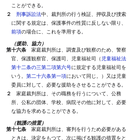
ことができる。
２
刑事訴訟法
中、裁判所の行う検証、押収及び捜索
に関する規定は、保護事件の性質に反しない限り、
前項
の場合に、これを準用する。
（援助、協力）
第十六条
家庭裁判所は、調査及び観察のため、警察
官、保護観察官、保護司、児童福祉司（
児童福祉法
第十二条の三第二項第六号
に規定する児童福祉司を
いう。
第二十六条第一項
において同じ。）又は児童
委員に対して、必要な援助をさせることができる。
２
家庭裁判所は、その職務を行うについて、公務
所、公私の団体、学校、病院その他に対して、必要
な協力を求めることができる。
（観護の措置）
第十七条
家庭裁判所は、審判を行うため必要がある
ときは、決定をもつて、次に掲げる観護の措置をと