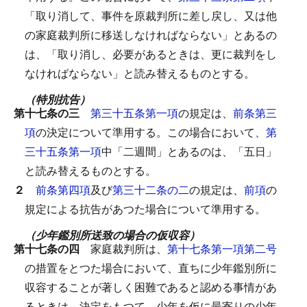
「取り消して、事件を原裁判所に差し戻し、又は他
の家庭裁判所に移送しなければならない」とあるの
は、「取り消し、必要があるときは、更に裁判をし
なければならない」と読み替えるものとする。
（特別抗告）
第十七条の三
第三十五条第一項
の規定は、
前条第三
項
の決定について準用する。
この場合において、
第
三十五条第一項
中「二週間」とあるのは、「五日」
と読み替えるものとする。
２
前条第四項
及び
第三十二条の二
の規定は、
前項
の
規定による抗告があつた場合について準用する。
（少年鑑別所送致の場合の仮収容）
第十七条の四
家庭裁判所は、
第十七条第一項第二号
の措置をとつた場合において、直ちに少年鑑別所に
収容することが著しく困難であると認める事情があ
るときは、決定をもつて、少年を仮に最寄りの少年