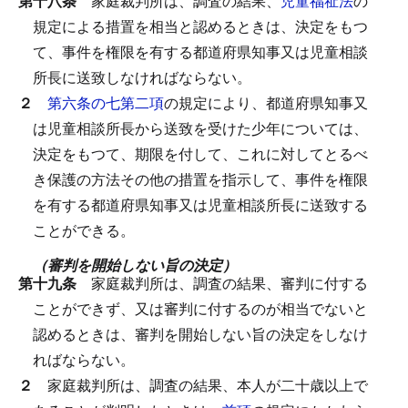
第十八条
家庭裁判所は、調査の結果、
児童福祉法
の
規定による措置を相当と認めるときは、決定をもつ
て、事件を権限を有する都道府県知事又は児童相談
所長に送致しなければならない。
２
第六条の七第二項
の規定により、都道府県知事又
は児童相談所長から送致を受けた少年については、
決定をもつて、期限を付して、これに対してとるべ
き保護の方法その他の措置を指示して、事件を権限
を有する都道府県知事又は児童相談所長に送致する
ことができる。
（審判を開始しない旨の決定）
第十九条
家庭裁判所は、調査の結果、審判に付する
ことができず、又は審判に付するのが相当でないと
認めるときは、審判を開始しない旨の決定をしなけ
ればならない。
２
家庭裁判所は、調査の結果、本人が二十歳以上で