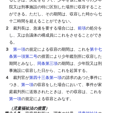
院又は刑事施設の特に区別した場所に収容すること
ができる。
ただし、その期間は、収容した時から七
十二時間を超えることができない。
２
裁判長は、急速を要する場合には、
前項
の処分を
し、又は合議体の構成員にこれをさせることができ
る。
３
第一項
の規定による収容の期間は、これを
第十七
条第一項第二号
の措置により少年鑑別所に収容した
期間とみなし、
同条第三項
の期間は、少年院又は刑
事施設に収容した日から、これを起算する。
４
裁判官が
第四十三条第一項
の請求のあつた事件に
つき、
第一項
の収容をした場合において、事件が家
庭裁判所に送致されたときは、その収容は、これを
第一項
の規定による収容とみなす。
（児童福祉法の措置）