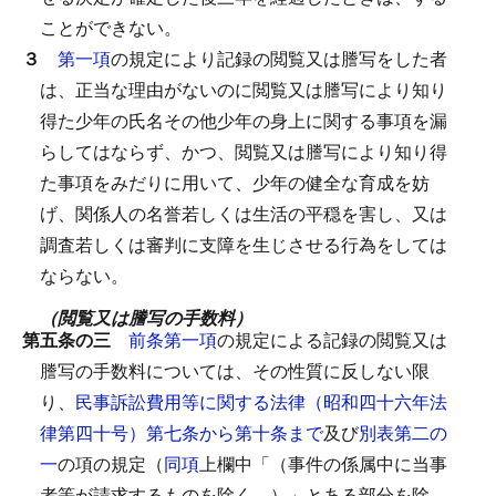
ことができない。
３
第一項
の規定により記録の閲覧又は謄写をした者
は、正当な理由がないのに閲覧又は謄写により知り
得た少年の氏名その他少年の身上に関する事項を漏
らしてはならず、かつ、閲覧又は謄写により知り得
た事項をみだりに用いて、少年の健全な育成を妨
げ、関係人の名誉若しくは生活の平穏を害し、又は
調査若しくは審判に支障を生じさせる行為をしては
ならない。
（閲覧又は謄写の手数料）
第五条の三
前条第一項
の規定による記録の閲覧又は
謄写の手数料については、その性質に反しない限
り、
民事訴訟費用等に関する法律（昭和四十六年法
律第四十号）第七条から第十条まで
及び
別表第二の
一
の項の規定（
同項
上欄中「（事件の係属中に当事
者等が請求するものを除く。）」とある部分を除