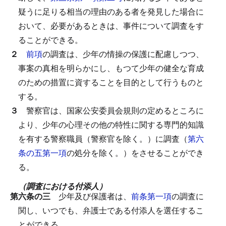
疑うに足りる相当の理由のある者を発見した場合に
おいて、必要があるときは、事件について調査をす
ることができる。
２
前項
の調査は、少年の情操の保護に配慮しつつ、
事案の真相を明らかにし、もつて少年の健全な育成
のための措置に資することを目的として行うものと
する。
３
警察官は、国家公安委員会規則の定めるところに
より、少年の心理その他の特性に関する専門的知識
を有する警察職員（警察官を除く。）に調査（
第六
条の五第一項
の処分を除く。）をさせることができ
る。
（調査における付添人）
第六条の三
少年及び保護者は、
前条第一項
の調査に
関し、いつでも、弁護士である付添人を選任するこ
とができる。