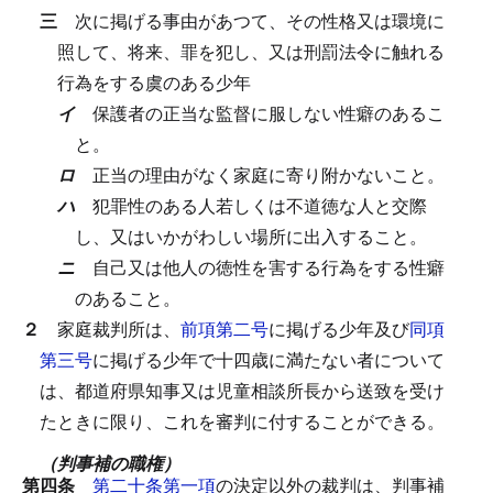
三
次に掲げる事由があつて、その性格又は環境に
照して、将来、罪を犯し、又は刑罰法令に触れる
行為をする虞のある少年
イ
保護者の正当な監督に服しない性癖のあるこ
と。
ロ
正当の理由がなく家庭に寄り附かないこと。
ハ
犯罪性のある人若しくは不道徳な人と交際
し、又はいかがわしい場所に出入すること。
ニ
自己又は他人の徳性を害する行為をする性癖
のあること。
２
家庭裁判所は、
前項第二号
に掲げる少年及び
同項
第三号
に掲げる少年で十四歳に満たない者について
は、都道府県知事又は児童相談所長から送致を受け
たときに限り、これを審判に付することができる。
（判事補の職権）
第四条
第二十条第一項
の決定以外の裁判は、判事補