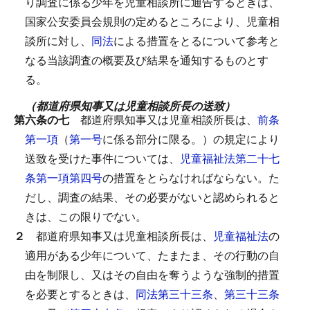
り調査に係る少年を児童相談所に通告するときは、
国家公安委員会規則の定めるところにより、児童相
談所に対し、
同法
による措置をとるについて参考と
なる当該調査の概要及び結果を通知するものとす
る。
（都道府県知事又は児童相談所長の送致）
第六条の七
都道府県知事又は児童相談所長は、
前条
第一項
（
第一号
に係る部分に限る。）の規定により
送致を受けた事件については、
児童福祉法第二十七
条第一項第四号
の措置をとらなければならない。
た
だし、調査の結果、その必要がないと認められると
きは、この限りでない。
２
都道府県知事又は児童相談所長は、
児童福祉法
の
適用がある少年について、たまたま、その行動の自
由を制限し、又はその自由を奪うような強制的措置
を必要とするときは、
同法第三十三条
、
第三十三条