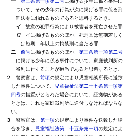
一
第三条第一項第二号
に掲げる少年に係る事件に
ついて、その少年の行為が次に掲げる罪に係る刑
罰法令に触れるものであると思料するとき。
イ
故意の犯罪行為により被害者を死亡させた罪
ロ
イに掲げるもののほか、死刑又は無期若しく
は短期二年以上の拘禁刑に当たる罪
二
前号
に掲げるもののほか、
第三条第一項第二号
に掲げる少年に係る事件について、家庭裁判所の
審判に付することが適当であると思料するとき。
２
警察官は、
前項
の規定により児童相談所長に送致
した事件について、
児童福祉法第二十七条第一項第
四号
の措置がとられた場合において、証拠物がある
ときは、これを家庭裁判所に送付しなければならな
い。
３
警察官は、
第一項
の規定により事件を送致した場
合を除き、
児童福祉法第二十五条第一項
の規定によ