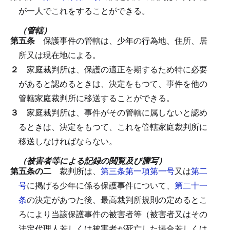
が一人でこれをすることができる。
（管轄）
第五条
保護事件の管轄は、少年の行為地、住所、居
所又は現在地による。
２
家庭裁判所は、保護の適正を期するため特に必要
があると認めるときは、決定をもつて、事件を他の
管轄家庭裁判所に移送することができる。
３
家庭裁判所は、事件がその管轄に属しないと認め
るときは、決定をもつて、これを管轄家庭裁判所に
移送しなければならない。
（被害者等による記録の閲覧及び謄写）
第五条の二
裁判所は、
第三条第一項第一号
又は
第二
号
に掲げる少年に係る保護事件について、
第二十一
条
の決定があつた後、最高裁判所規則の定めるとこ
ろにより当該保護事件の被害者等（被害者又はその
法定代理人若しくは被害者が死亡した場合若しくは