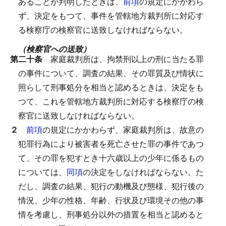
あることが判明したときは、
前項
の規定にかかわら
ず、決定をもつて、事件を管轄地方裁判所に対応す
る検察庁の検察官に送致しなければならない。
（検察官への送致）
第二十条
家庭裁判所は、拘禁刑以上の刑に当たる罪
の事件について、調査の結果、その罪質及び情状に
照らして刑事処分を相当と認めるときは、決定をも
つて、これを管轄地方裁判所に対応する検察庁の検
察官に送致しなければならない。
２
前項
の規定にかかわらず、家庭裁判所は、故意の
犯罪行為により被害者を死亡させた罪の事件であつ
て、その罪を犯すとき十六歳以上の少年に係るもの
については、
同項
の決定をしなければならない。
た
だし、調査の結果、犯行の動機及び態様、犯行後の
情況、少年の性格、年齢、行状及び環境その他の事
情を考慮し、刑事処分以外の措置を相当と認めると