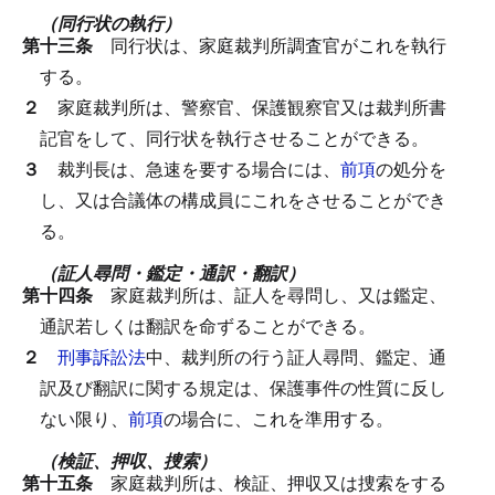
（同行状の執行）
第十三条
同行状は、家庭裁判所調査官がこれを執行
する。
２
家庭裁判所は、警察官、保護観察官又は裁判所書
記官をして、同行状を執行させることができる。
３
裁判長は、急速を要する場合には、
前項
の処分を
し、又は合議体の構成員にこれをさせることができ
る。
（証人尋問・鑑定・通訳・翻訳）
第十四条
家庭裁判所は、証人を尋問し、又は鑑定、
通訳若しくは翻訳を命ずることができる。
２
刑事訴訟法
中、裁判所の行う証人尋問、鑑定、通
訳及び翻訳に関する規定は、保護事件の性質に反し
ない限り、
前項
の場合に、これを準用する。
（検証、押収、捜索）
第十五条
家庭裁判所は、検証、押収又は捜索をする