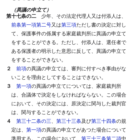
（異議の申立て）
第十七条の二
少年、その法定代理人又は付添人は、
前条第一項第二号
又は
第三項
ただし書の決定に対し
て、保護事件の係属する家庭裁判所に異議の申立て
をすることができる。
ただし、付添人は、選任者で
ある保護者の明示した意思に反して、異議の申立て
をすることができない。
２
前項
の異議の申立ては、審判に付すべき事由がな
いことを理由としてすることはできない。
３
第一項
の異議の申立てについては、家庭裁判所
は、合議体で決定をしなければならない。
この場合
において、その決定には、原決定に関与した裁判官
は、関与することができない。
４
第三十二条の三
、
第三十三条
及び
第三十四条
の規
定は、
第一項
の異議の申立てがあつた場合について
準用する。
この場合において、
第三十三条第二項
中