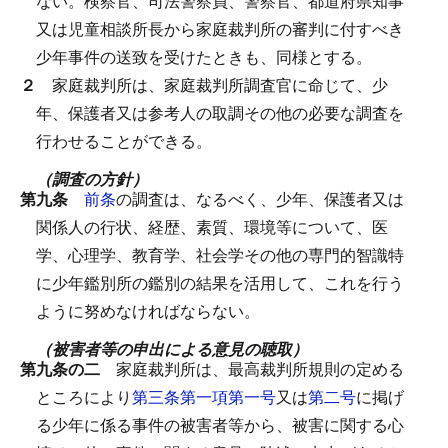
ない。
検察官、司法警察員、警察官、都道府県知事
又は児童相談所長から家庭裁判所の審判に付すべき
少年事件の送致を受けたときも、同様とする。
２
家庭裁判所は、家庭裁判所調査官に命じて、少
年、保護者又は参考人の取調その他の必要な調査を
行わせることができる。
（調査の方針）
第九条
前条
の調査は、なるべく、少年、保護者又は
関係人の行状、経歴、素質、環境等について、医
学、心理学、教育学、社会学その他の専門的智識特
に少年鑑別所の鑑別の結果を活用して、これを行う
ように努めなければならない。
（被害者等の申出による意見の聴取）
第九条の二
家庭裁判所は、最高裁判所規則の定める
ところにより
第三条第一項第一号
又は
第二号
に掲げ
る少年に係る事件の被害者等から、被害に関する心