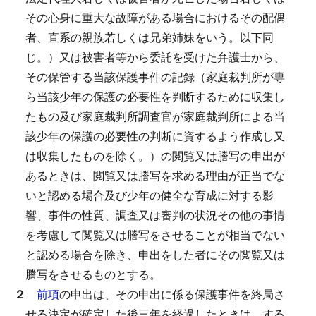
その心身に重大な故障がある場合におけるその配偶
者、直系の親族若しくは兄弟姉妹をいう。以下同
じ。）又は被害者等から委託を受けた弁護士から、
その保管する当該保護事件の記録（家庭裁判所が専
ら当該少年の保護の必要性を判断するために収集し
たもの及び家庭裁判所調査官が家庭裁判所による当
該少年の保護の必要性の判断に資するよう作成し又
は収集したものを除く。）の閲覧又は謄写の申出が
あるときは、閲覧又は謄写を求める理由が正当でな
いと認める場合及び少年の健全な育成に対する影
響、事件の性質、調査又は審判の状況その他の事情
を考慮して閲覧又は謄写をさせることが相当でない
と認める場合を除き、申出をした者にその閲覧又は
謄写をさせるものとする。
２
前項
の申出は、その申出に係る保護事件を終局さ
せる決定が確定した後三年を経過したときは、する