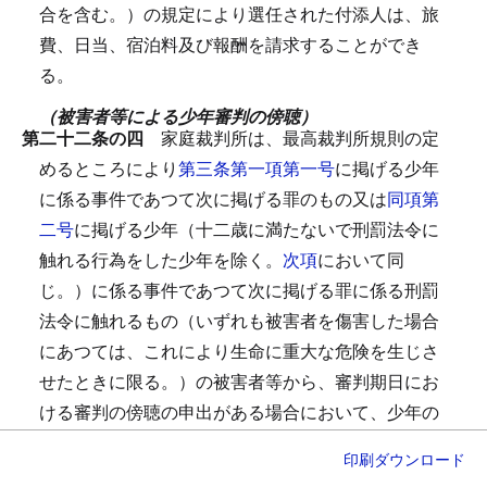
合を含む。）の規定により選任された付添人は、旅
費、日当、宿泊料及び報酬を請求することができ
る。
（被害者等による少年審判の傍聴）
第二十二条の四
家庭裁判所は、最高裁判所規則の定
めるところにより
第三条第一項第一号
に掲げる少年
に係る事件であつて次に掲げる罪のもの又は
同項第
二号
に掲げる少年（十二歳に満たないで刑罰法令に
触れる行為をした少年を除く。
次項
において同
じ。）に係る事件であつて次に掲げる罪に係る刑罰
法令に触れるもの（いずれも被害者を傷害した場合
にあつては、これにより生命に重大な危険を生じさ
せたときに限る。）の被害者等から、審判期日にお
ける審判の傍聴の申出がある場合において、少年の
年齢及び心身の状態、事件の性質、審判の状況その
印刷
ダウンロード
他の事情を考慮して、少年の健全な育成を妨げるお