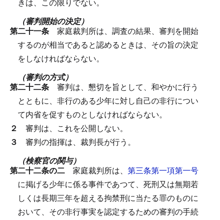
きは、この限りでない。
（審判開始の決定）
第二十一条
家庭裁判所は、調査の結果、審判を開始
するのが相当であると認めるときは、その旨の決定
をしなければならない。
（審判の方式）
第二十二条
審判は、懇切を旨として、和やかに行う
とともに、非行のある少年に対し自己の非行につい
て内省を促すものとしなければならない。
２
審判は、これを公開しない。
３
審判の指揮は、裁判長が行う。
（検察官の関与）
第二十二条の二
家庭裁判所は、
第三条第一項第一号
に掲げる少年に係る事件であつて、死刑又は無期若
しくは長期三年を超える拘禁刑に当たる罪のものに
おいて、その非行事実を認定するための審判の手続