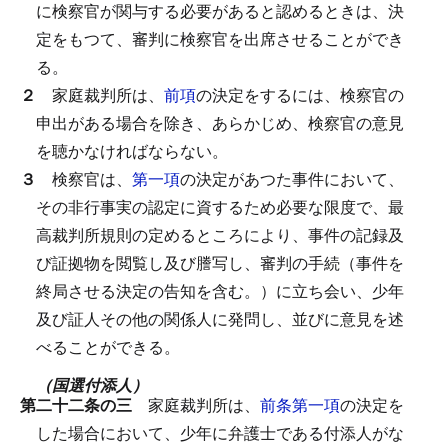
に検察官が関与する必要があると認めるときは、決
定をもつて、審判に検察官を出席させることができ
る。
２
家庭裁判所は、
前項
の決定をするには、検察官の
申出がある場合を除き、あらかじめ、検察官の意見
を聴かなければならない。
３
検察官は、
第一項
の決定があつた事件において、
その非行事実の認定に資するため必要な限度で、最
高裁判所規則の定めるところにより、事件の記録及
び証拠物を閲覧し及び謄写し、審判の手続（事件を
終局させる決定の告知を含む。）に立ち会い、少年
及び証人その他の関係人に発問し、並びに意見を述
べることができる。
（国選付添人）
第二十二条の三
家庭裁判所は、
前条第一項
の決定を
した場合において、少年に弁護士である付添人がな