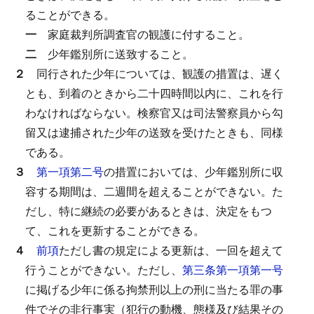
ることができる。
一
家庭裁判所調査官の観護に付すること。
二
少年鑑別所に送致すること。
２
同行された少年については、観護の措置は、遅く
とも、到着のときから二十四時間以内に、これを行
わなければならない。
検察官又は司法警察員から勾
留又は逮捕された少年の送致を受けたときも、同様
である。
３
第一項第二号
の措置においては、少年鑑別所に収
容する期間は、二週間を超えることができない。
た
だし、特に継続の必要があるときは、決定をもつ
て、これを更新することができる。
４
前項
ただし書の規定による更新は、一回を超えて
行うことができない。
ただし、
第三条第一項第一号
に掲げる少年に係る拘禁刑以上の刑に当たる罪の事
件でその非行事実（犯行の動機、態様及び結果その