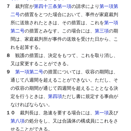
７
裁判官が
第四十三条第一項
の請求により
第一項第
二号
の措置をとつた場合において、事件が家庭裁判
所に送致されたときは、その措置は、これを
第一項
第二号
の措置とみなす。
この場合には、
第三項
の期
間は、家庭裁判所が事件の送致を受けた日から、こ
れを起算する。
８
観護の措置は、決定をもつて、これを取り消し、
又は変更することができる。
９
第一項第二号
の措置については、収容の期間は、
通じて八週間を超えることができない。
ただし、そ
の収容の期間が通じて四週間を超えることとなる決
定を行うときは、
第四項
ただし書に規定する事由が
なければならない。
１０
裁判長は、急速を要する場合には、
第一項
及び
第八項
の処分をし、又は合議体の構成員にこれをさ
せることができる。