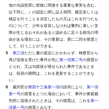
他の当該犯罪に密接に関連する重要な事実を含む。
以下同じ。）の認定に関し証人尋問、鑑定若しくは
検証を行うことを決定したもの又はこれを行つたも
のについて、少年を収容しなければ審判に著しい支
障が生じるおそれがあると認めるに足りる相当の理
由がある場合には、その更新は、更に二回を限度と
して、行うことができる。
５
第三項
ただし書の規定にかかわらず、検察官から
再び送致を受けた事件が先に
第一項第二号
の措置が
とられ、又は勾留状が発せられた事件であるとき
は、収容の期間は、これを更新することができな
い。
６
裁判官が
第四十三条第一項
の請求により、
第一項
第一号
の措置をとつた場合において、事件が家庭裁
判所に送致されたときは、その措置は、これを
第一
項第一号
の措置とみなす。