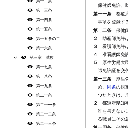
第十二条
保健師免許、
第十三条
第十一条
都道
第十四条
事項を登録す
第十五条
第十二条
保健
２
助産師免許
第十五条の二
３
看護師免許
第十六条
４
准看護師免
第三章 試験
５
厚生労働大
第十七条
師免許証を交
第十八条
第十三条
厚生
第十九条
め、
同条
の規
つたときは、
第二十条
２
都道府県知
第二十一条
許を与えない
第二十二条
る職員にその
第二十三条
第十四条
保健