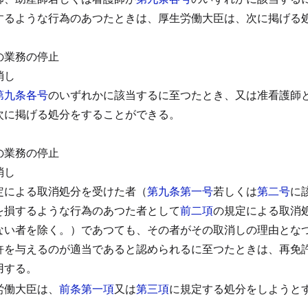
するような行為のあつたときは、厚生労働大臣は、次に掲げる
の業務の停止
消し
第九条各号
のいずれかに該当するに至つたとき、又は准看護師
次に掲げる処分をすることができる。
の業務の停止
消し
定による取消処分を受けた者（
第九条第一号
若しくは
第二号
に
を損するような行為のあつた者として
前二項
の規定による取消
ない者を除く。）であつても、その者がその取消しの理由とな
許を与えるのが適当であると認められるに至つたときは、再免
用する。
労働大臣は、
前条第一項
又は
第三項
に規定する処分をしようと