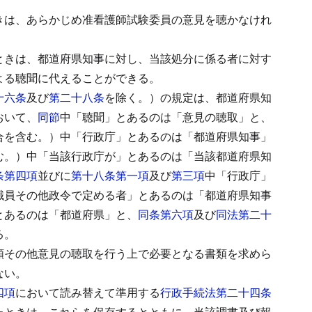
きは、あらかじめ准看護師試験委員の意見を聴かなけれ
ときは、都道府県知事に対し、当該処分に係る者に対す
よる聴聞に代えることができる。
十六条
及び
第二十八条
を除く。）の規定は、都道府県知
おいて、
同節
中「聴聞」とあるのは「意見の聴取」と、
合を含む。）中「行政庁」とあるのは「都道府県知事」
む。）中「当該行政庁が」とあるのは「当該都道府県知
条第四項
並びに
第十八条第一項
及び
第三項
中「行政庁」
職員その他政令で定める者」とあるのは「都道府県知事
とあるのは「都道府県」と、
同条第六項
及び
同法第二十
る。
類その他意見の聴取を行う上で必要となる書類を求めら
ない。
四項
において読み替えて準用する
行政手続法第二十四条
たときは、これらを保存するとともに、当該調書及び報