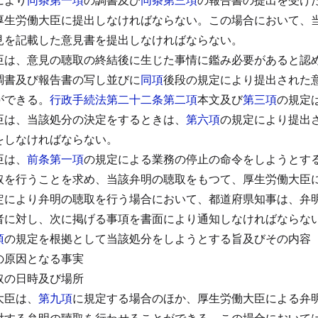
厚生労働大臣に提出しなければならない。
この場合において、
見を記載した意見書を提出しなければならない。
臣は、意見の聴取の終結後に生じた事情に鑑み必要があると認
調書及び報告書の写し並びに
同項
後段の規定により提出された
ができる。
行政手続法第二十二条第二項
本文及び
第三項
の規定
臣は、当該処分の決定をするときは、
第六項
の規定により提出
をしなければならない。
臣は、
前条第一項
の規定による業務の停止の命令をしようとす
取を行うことを求め、当該弁明の聴取をもつて、厚生労働大臣
定により弁明の聴取を行う場合において、都道府県知事は、弁
者に対し、次に掲げる事項を書面により通知しなければならな
項
の規定を根拠として当該処分をしようとする旨及びその内容
の原因となる事実
取の日時及び場所
大臣は、
第九項
に規定する場合のほか、厚生労働大臣による弁
対する弁明の聴取を行わせることができる。
この場合において