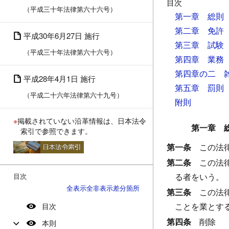
目次
（平成三十年法律第六十六号）
第一章 総則
第二章 免許
平成30年6月27日 施行
第三章 試験
（平成三十年法律第六十六号）
第四章 業務
第四章の二 
平成28年4月1日 施行
第五章 罰則
（平成二十六年法律第六十九号）
附則
※
掲載されていない沿革情報は、日本法令
第一章 
索引で参照できます。
第一条
この法
第二条
この法
る者をいう。
目次
全表示
全非表示
差分箇所
第三条
この法
ことを業とす
目次
第四条
削除
本則