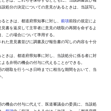
当該処分の決定についての意見があるときは、当該写し
めるときは、都道府県知事に対し、
前項
前段の規定によ
意見書を返戻して主宰者に意見の聴取の再開を命ずるよ
は、この場合について準用する。
された意見書並びに調書及び報告書の写しの内容を十分
るときは、都道府県知事に対し、当該処分に係る者に対
による弁明の機会の付与に代えることができる。
明の聴取を行うべき日時までに相当な期間をおいて、当
い。
明の機会の付与に代えて、医道審議会の委員に、当該処
は、
前項
中「前項」とあるのは「次項」と、「都道府県