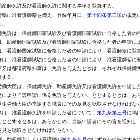
助産師免許及び看護師免許に関する事項を登録する。
府県に准看護師籍を備え、登録年月日、
第十四条第二項
の規定
る。
師免許は、保健師国家試験及び看護師国家試験に合格した者の
は、助産師国家試験及び看護師国家試験に合格した者の申請に
は、看護師国家試験に合格した者の申請により、看護師籍に登
許は、准看護師試験に合格した者の申請により、准看護師籍に
臣又は都道府県知事は、免許を与えたときは、それぞれ保健師
付する。
労働大臣は、保健師免許、助産師免許又は看護師免許を申請し
定により当該申請に係る免許を与えないこととするときは、あ
厚生労働大臣の指定する職員にその意見を聴取させなければな
事は、准看護師免許を申請した者について、
第九条第三号
に掲
こととするときは、あらかじめ、当該申請者にその旨を通知し
意見を聴取させなければならない。
師、助産師若しくは看護師が
第九条各号
のいずれかに該当する