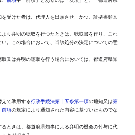
知を受けた者は、代理人を出頭させ、かつ、証拠書類又
により弁明の聴取を行つたときは、聴取書を作り、これ
ない。
この場合において、当該処分の決定についての意
聴取又は弁明の聴取を行う場合においては、都道府県知
替えて準用する
行政手続法第十五条第一項
の通知又は
第
、
前項
の規定により通知された内容に基づいたものでな
するときは、都道府県知事による弁明の機会の付与に代
ることができる。