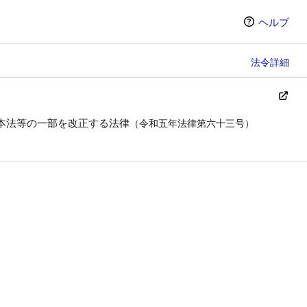
ヘルプ
法令詳細
本法等の一部を改正する法律
（令和五年法律第六十三号）
ン（選択すると条文の表示方法が変わります）