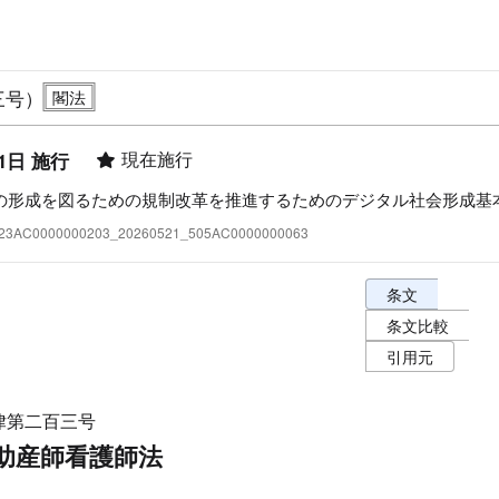
三号）
現在施行
1日 施行
の形成を図るための規制改革を推進するためのデジタル社会形成基
:323AC0000000203_20260521_505AC0000000063
条文表示オプショ
条文
条文比較
引用元
律第二百三号
助産師看護師法