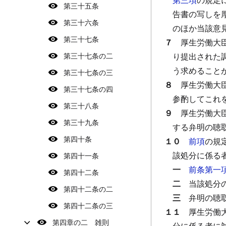
第三十五条
告書の写しを
第三十六条
のほか当該意
第三十七条
７
厚生労働大
第三十七条の二
り提出された
う求めること
第三十七条の三
８
厚生労働大
第三十七条の四
参酌してこれ
第三十八条
９
厚生労働大
第三十九条
する弁明の聴
第四十条
１０
前項
の規
該処分に係る
第四十一条
一
前条第一
第四十二条
二
当該処分
第四十二条の二
三
弁明の聴
第四十二条の三
１１
厚生労働
第四章の二 雑則
分に係る者に