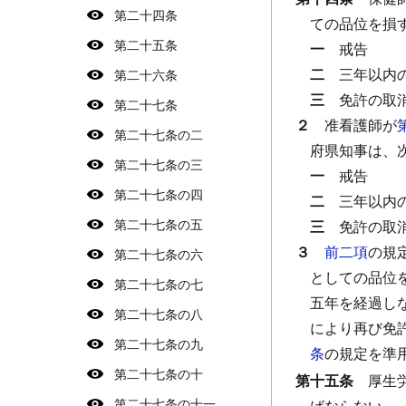
第二十四条
ての品位を損
第二十五条
一
戒告
二
三年以内
第二十六条
三
免許の取
第二十七条
２
准看護師が
第二十七条の二
府県知事は、
第二十七条の三
一
戒告
第二十七条の四
二
三年以内
第二十七条の五
三
免許の取
３
前二項
の規
第二十七条の六
としての品位
第二十七条の七
五年を経過し
第二十七条の八
により再び免
第二十七条の九
条
の規定を準
第二十七条の十
第十五条
厚生
第二十七条の十一
ばならない。