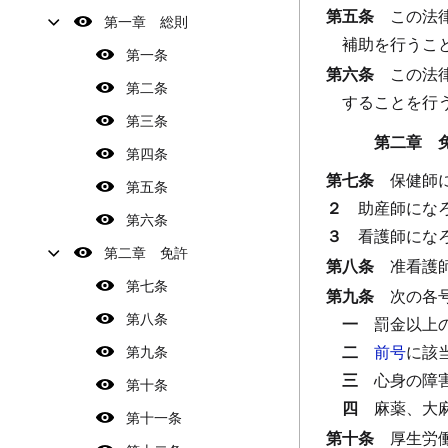
第五条
この法
第一章 総則
補助を行うこ
第一条
第六条
この法
第二条
することを行
第三条
第二章 
第四条
第七条
保健師
第五条
２
助産師にな
第六条
３
看護師にな
第二章 免許
第八条
准看護
第七条
第九条
次の各
第八条
一
罰金以上
二
前号
に該
第九条
三
心身の障
第十条
四
麻薬、大
第十一条
第十条
厚生労