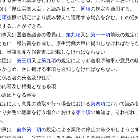
のは「厚生労働大臣」と読み替えて、
同項
の規定を適用する。
前項
後段の規定により読み替えて適用する場合を含む。）の通
出することができる。
知事又は医道審議会の委員は、
第九項
又は
第十一項
前段の規定
ともに、報告書を作成し、厚生労働大臣に提出しなければなら
は、当該意見を報告書に記載しなければならない。
大臣は、
第三項
又は
第九項
の規定により都道府県知事が意見の
らかじめ、次に掲げる事項を通知しなければならない。
に係る者の氏名及び住所
の内容及び根拠となる条項
の原因となる事実
規定により意見の聴取を行う場合における
第四項
において読み
より弁明の聴取を行う場合における
第十項
の通知は、それぞれ
い。
知事は、
前条第二項
の規定による業務の停止の命令をしようと
師試験委員に、当該処分に係る者に対する弁明の聴取を行わせ