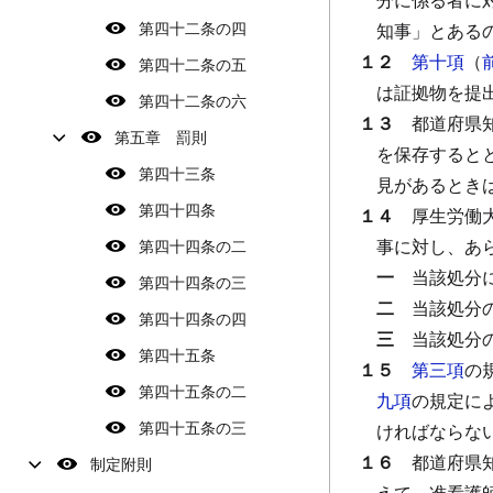
第四十二条の四
知事」とある
１２
第十項
（
第四十二条の五
は証拠物を提
第四十二条の六
１３
都道府県
第五章 罰則
を保存すると
第四十三条
見があるとき
第四十四条
１４
厚生労働
事に対し、あ
第四十四条の二
一
当該処分
第四十四条の三
二
当該処分
第四十四条の四
三
当該処分
第四十五条
１５
第三項
の
第四十五条の二
九項
の規定に
第四十五条の三
ければならな
１６
都道府県
制定附則
えて、准看護