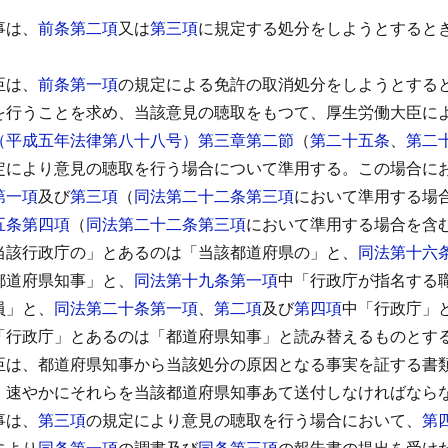
事は、
前条第二項
又は
第三項
に規定する処分をしようとすると
臣は、
前条第一項
の規定による免許の取消処分をしようとする
を行うことを求め、当該意見の聴取をもつて、厚生労働大臣に
（平成五年法律第八十八号）第三章第二節
（
第二十五条
、
第二
定により意見の聴取を行う場合について準用する。
この場合に
第一項
及び
第三項
（
同法第二十二条第三項
において準用する場
五条第四項
（
同法第二十二条第三項
において準用する場合を含
当該行政庁の」とあるのは「当該都道府県の」と、
同法第十六
都道府県知事」と、
同法第十九条第一項
中「行政庁が指名する
員」と、
同法第二十条第一項
、
第二項
及び
第四項
中「行政庁」
「行政庁」とあるのは「都道府県知事」と読み替えるものとす
臣は、都道府県知事から当該処分の原因となる事実を証する書
、速やかにそれらを当該都道府県知事あて送付しなければなら
事は、
第三項
の規定により意見の聴取を行う場合において、
第
により
同条第一項
の調書及び
同条第三項
の報告書の提出を受け