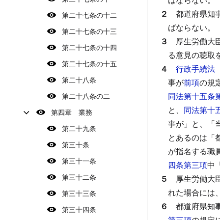
２
都道府県知
第二十七条の十二
ばならない。
第二十七条の十三
３
厚生労働大
第二十七条の十四
る意見の聴取
第二十七条の十五
４
行政手続法
第二十八条
事が
前項
の規
同法第十五条
第二十八条の二
と、
同法第十
第四章 業務
事が」と、「
第二十九条
とあるのは「
第三十条
が指名する職
第三十一条
四条第三項
中
第三十二条
５
厚生労働大
れた場合には
第三十三条
６
都道府県知
第三十四条
第三項
の規定