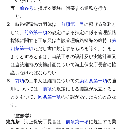
五
前各号
に掲げる業務に附帯する業務を行うこ
と。
２
航路標識協力団体は、
前項第一号
に掲げる業務と
して、
前条第一項
の規定による指定に係る管理航路
標識に関する工事又は当該管理航路標識の維持（
第
四条第一項
ただし書に規定するものを除く。）をし
ようとするときは、当該工事の設計及び実施計画又
は当該維持の実施計画について海上保安庁長官に協
議しなければならない。
３
前項
の工事又は維持についての
第四条第一項
の適
用については、
前項
の規定による協議が成立するこ
とをもつて、
同条第一項
の承認があつたものとみな
す。
（監督等）
第九条
海上保安庁長官は、
前条第一項
に規定する業