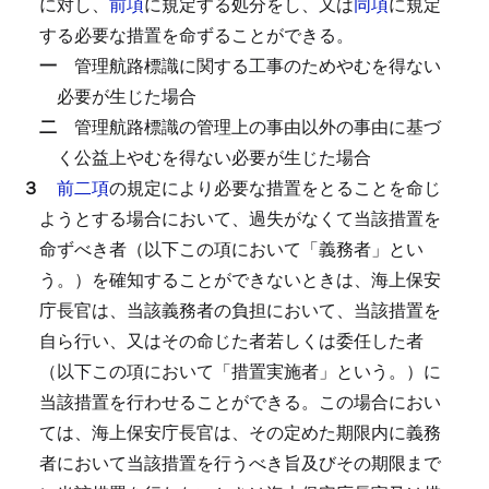
に対し、
前項
に規定する処分をし、又は
同項
に規定
する必要な措置を命ずることができる。
一
管理航路標識に関する工事のためやむを得ない
必要が生じた場合
二
管理航路標識の管理上の事由以外の事由に基づ
く公益上やむを得ない必要が生じた場合
３
前二項
の規定により必要な措置をとることを命じ
ようとする場合において、過失がなくて当該措置を
命ずべき者（以下この項において「義務者」とい
う。）を確知することができないときは、海上保安
庁長官は、当該義務者の負担において、当該措置を
自ら行い、又はその命じた者若しくは委任した者
（以下この項において「措置実施者」という。）に
当該措置を行わせることができる。
この場合におい
ては、海上保安庁長官は、その定めた期限内に義務
者において当該措置を行うべき旨及びその期限まで