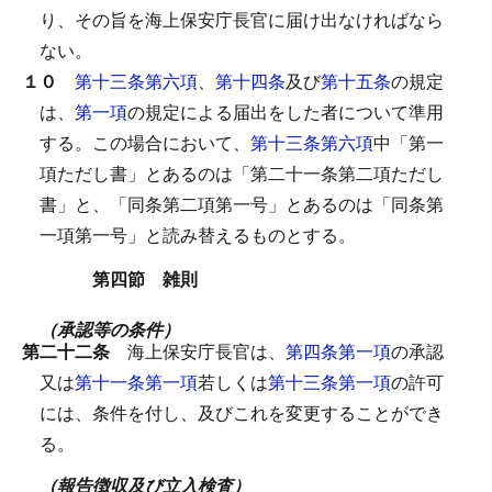
り、その旨を海上保安庁長官に届け出なければなら
ない。
１０
第十三条第六項
、
第十四条
及び
第十五条
の規定
は、
第一項
の規定による届出をした者について準用
する。
この場合において、
第十三条第六項
中「第一
項ただし書」とあるのは「第二十一条第二項ただし
書」と、「同条第二項第一号」とあるのは「同条第
一項第一号」と読み替えるものとする。
第四節 雑則
（承認等の条件）
第二十二条
海上保安庁長官は、
第四条第一項
の承認
又は
第十一条第一項
若しくは
第十三条第一項
の許可
には、条件を付し、及びこれを変更することができ
る。
（報告徴収及び立入検査）