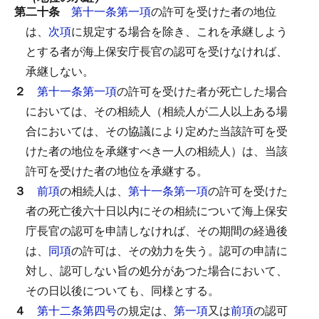
第二十条
第十一条第一項
の許可を受けた者の地位
は、
次項
に規定する場合を除き、これを承継しよう
とする者が海上保安庁長官の認可を受けなければ、
承継しない。
２
第十一条第一項
の許可を受けた者が死亡した場合
においては、その相続人（相続人が二人以上ある場
合においては、その協議により定めた当該許可を受
けた者の地位を承継すべき一人の相続人）は、当該
許可を受けた者の地位を承継する。
３
前項
の相続人は、
第十一条第一項
の許可を受けた
者の死亡後六十日以内にその相続について海上保安
庁長官の認可を申請しなければ、その期間の経過後
は、
同項
の許可は、その効力を失う。
認可の申請に
対し、認可しない旨の処分があつた場合において、
その日以後についても、同様とする。
４
第十二条第四号
の規定は、
第一項
又は
前項
の認可