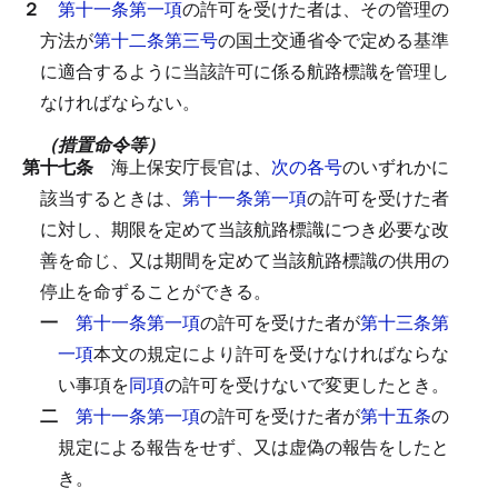
２
第十一条第一項
の許可を受けた者は、その管理の
方法が
第十二条第三号
の国土交通省令で定める基準
に適合するように当該許可に係る航路標識を管理し
なければならない。
（措置命令等）
第十七条
海上保安庁長官は、
次の各号
のいずれかに
該当するときは、
第十一条第一項
の許可を受けた者
に対し、期限を定めて当該航路標識につき必要な改
善を命じ、又は期間を定めて当該航路標識の供用の
停止を命ずることができる。
一
第十一条第一項
の許可を受けた者が
第十三条第
一項
本文の規定により許可を受けなければならな
い事項を
同項
の許可を受けないで変更したとき。
二
第十一条第一項
の許可を受けた者が
第十五条
の
規定による報告をせず、又は虚偽の報告をしたと
き。