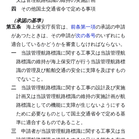
四
その他国土交通省令で定める事項
（承認の基準）
第五条
海上保安庁長官は、
前条第一項
の承認の申請
があつたときは、その申請が
次の各号
のいずれにも
適合しているかどうかを審査しなければならない。
一
当該管理航路標識に関する工事又は当該管理航
路標識の維持が海上保安庁が行う当該管理航路標
識の管理及び船舶交通の安全に支障を及ぼすもの
でないこと。
二
当該管理航路標識に関する工事の設計及び実施
計画又は当該管理航路標識の維持の実施計画が航
路標識としての機能に支障が生じないようにする
ために必要なものとして国土交通省令で定める基
準に適合するものであること。
三
申請者が当該管理航路標識に関する工事又は当