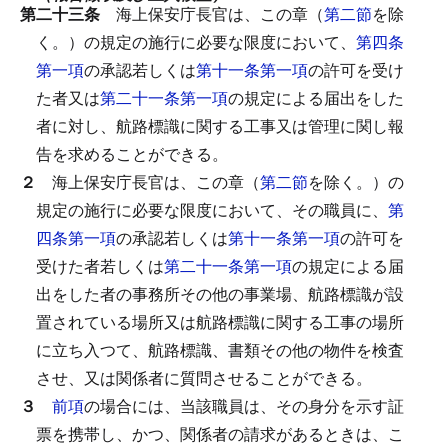
第二十三条
海上保安庁長官は、この章（
第二節
を除
く。）の規定の施行に必要な限度において、
第四条
第一項
の承認若しくは
第十一条第一項
の許可を受け
た者又は
第二十一条第一項
の規定による届出をした
者に対し、航路標識に関する工事又は管理に関し報
告を求めることができる。
２
海上保安庁長官は、この章（
第二節
を除く。）の
規定の施行に必要な限度において、その職員に、
第
四条第一項
の承認若しくは
第十一条第一項
の許可を
受けた者若しくは
第二十一条第一項
の規定による届
出をした者の事務所その他の事業場、航路標識が設
置されている場所又は航路標識に関する工事の場所
に立ち入つて、航路標識、書類その他の物件を検査
させ、又は関係者に質問させることができる。
３
前項
の場合には、当該職員は、その身分を示す証
票を携帯し、かつ、関係者の請求があるときは、こ