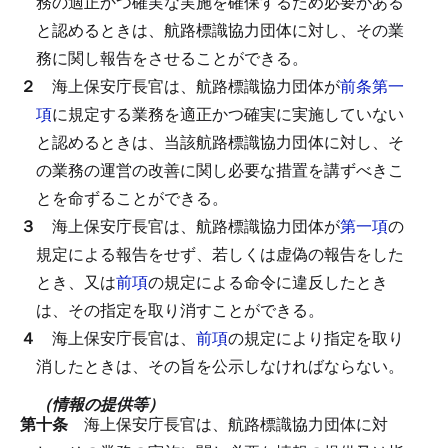
務の適正かつ確実な実施を確保するため必要がある
と認めるときは、航路標識協力団体に対し、その業
務に関し報告をさせることができる。
２
海上保安庁長官は、航路標識協力団体が
前条第一
項
に規定する業務を適正かつ確実に実施していない
と認めるときは、当該航路標識協力団体に対し、そ
の業務の運営の改善に関し必要な措置を講ずべきこ
とを命ずることができる。
３
海上保安庁長官は、航路標識協力団体が
第一項
の
規定による報告をせず、若しくは虚偽の報告をした
とき、又は
前項
の規定による命令に違反したとき
は、その指定を取り消すことができる。
４
海上保安庁長官は、
前項
の規定により指定を取り
消したときは、その旨を公示しなければならない。
（情報の提供等）
第十条
海上保安庁長官は、航路標識協力団体に対