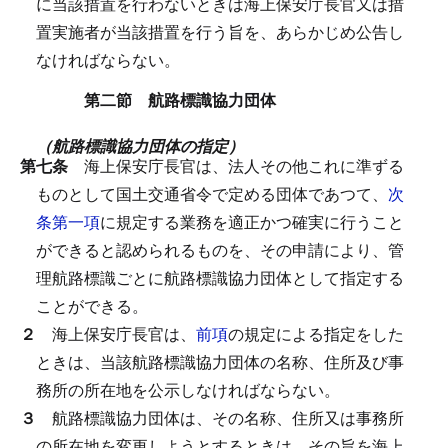
に当該措置を行わないときは海上保安庁長官又は措
置実施者が当該措置を行う旨を、あらかじめ公告し
なければならない。
第二節 航路標識協力団体
（航路標識協力団体の指定）
第七条
海上保安庁長官は、法人その他これに準ずる
ものとして国土交通省令で定める団体であつて、
次
条第一項
に規定する業務を適正かつ確実に行うこと
ができると認められるものを、その申請により、管
理航路標識ごとに航路標識協力団体として指定する
ことができる。
２
海上保安庁長官は、
前項
の規定による指定をした
ときは、当該航路標識協力団体の名称、住所及び事
務所の所在地を公示しなければならない。
３
航路標識協力団体は、その名称、住所又は事務所
の所在地を変更しようとするときは、その旨を海上