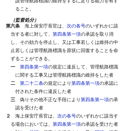
該管理航路標識の維持をするに足りる能力を有す
ること。
（監督処分）
第六条
海上保安庁長官は、
次の各号
のいずれかに該
当する者に対して、
第四条第一項
の承認を取り消
し、その効力を停止し、又は工事若しくは維持の中
止若しくは管理航路標識を原状に回復することを命
ずることができる。
一
第四条第一項
の規定に違反して、管理航路標識
に関する工事又は管理航路標識の維持をした者
二
第二十二条
の規定により
第四条第一項
の承認に
付された条件に違反した者
三
偽りその他不正な手段により
第四条第一項
の承
認を受けた者
２
海上保安庁長官は、
次の各号
のいずれかに該当す
る場合においては、
第四条第一項
の承認を受けた者