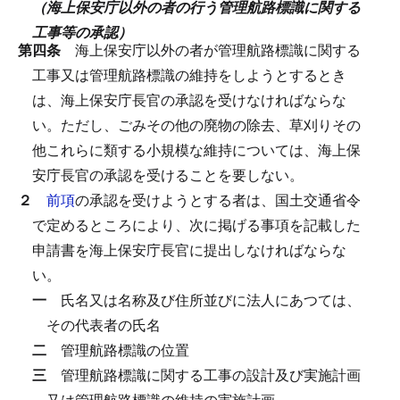
（海上保安庁以外の者の行う管理航路標識に関する
工事等の承認）
第四条
海上保安庁以外の者が管理航路標識に関する
工事又は管理航路標識の維持をしようとするとき
は、海上保安庁長官の承認を受けなければならな
い。
ただし、ごみその他の廃物の除去、草刈りその
他これらに類する小規模な維持については、海上保
安庁長官の承認を受けることを要しない。
２
前項
の承認を受けようとする者は、国土交通省令
で定めるところにより、次に掲げる事項を記載した
申請書を海上保安庁長官に提出しなければならな
い。
一
氏名又は名称及び住所並びに法人にあつては、
その代表者の氏名
二
管理航路標識の位置
三
管理航路標識に関する工事の設計及び実施計画
又は管理航路標識の維持の実施計画