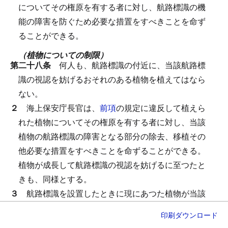
についてその権原を有する者に対し、航路標識の機
能の障害を防ぐため必要な措置をすべきことを命ず
ることができる。
（植物についての制限）
第二十八条
何人も、航路標識の付近に、当該航路標
識の視認を妨げるおそれのある植物を植えてはなら
ない。
２
海上保安庁長官は、
前項
の規定に違反して植えら
れた植物についてその権原を有する者に対し、当該
植物の航路標識の障害となる部分の除去、移植その
他必要な措置をすべきことを命ずることができる。
植物が成長して航路標識の視認を妨げるに至つたと
きも、同様とする。
３
航路標識を設置したときに現にあつた植物が当該
航路標識の視認を妨げ、又は妨げるようになつたと
印刷
ダウンロード
きは、海上保安庁長官は、その権原を有する者に対