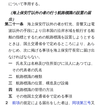
について準用する。
（海上保安庁以外の者の行う航路標識の設置の届
出）
第二十一条
海上保安庁以外の者が灯光、音響又は電
波以外の手段により日本国の沿岸水域を航行する船
舶の指標とするための航路標識を設置しようとする
ときは、国土交通省令で定めるところにより、あら
かじめ、次に掲げる事項を海上保安庁長官に届け出
なければならない。
一
氏名又は名称及び住所並びに法人にあつては、
その代表者の氏名
二
航路標識の種類
三
航路標識の位置、構造及び設備
四
航路標識の管理の方法
五
その他国土交通省令で定める事項
２
前項
の規定による届出をした者は、
同項第三号
又