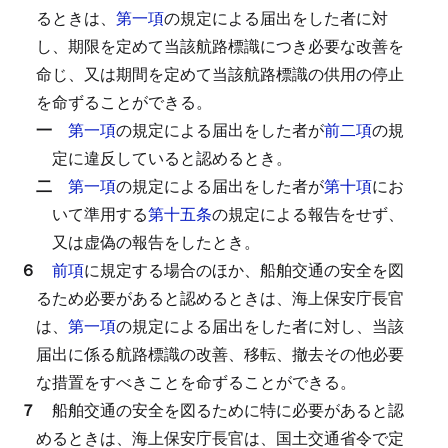
るときは、
第一項
の規定による届出をした者に対
し、期限を定めて当該航路標識につき必要な改善を
命じ、又は期間を定めて当該航路標識の供用の停止
を命ずることができる。
一
第一項
の規定による届出をした者が
前二項
の規
定に違反していると認めるとき。
二
第一項
の規定による届出をした者が
第十項
にお
いて準用する
第十五条
の規定による報告をせず、
又は虚偽の報告をしたとき。
６
前項
に規定する場合のほか、船舶交通の安全を図
るため必要があると認めるときは、海上保安庁長官
は、
第一項
の規定による届出をした者に対し、当該
届出に係る航路標識の改善、移転、撤去その他必要
な措置をすべきことを命ずることができる。
７
船舶交通の安全を図るために特に必要があると認
めるときは、海上保安庁長官は、国土交通省令で定