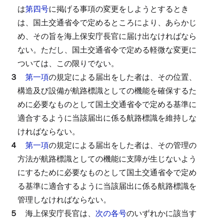
は
第四号
に掲げる事項の変更をしようとするとき
は、国土交通省令で定めるところにより、あらかじ
め、その旨を海上保安庁長官に届け出なければなら
ない。
ただし、国土交通省令で定める軽微な変更に
ついては、この限りでない。
３
第一項
の規定による届出をした者は、その位置、
構造及び設備が航路標識としての機能を確保するた
めに必要なものとして国土交通省令で定める基準に
適合するように当該届出に係る航路標識を維持しな
ければならない。
４
第一項
の規定による届出をした者は、その管理の
方法が航路標識としての機能に支障が生じないよう
にするために必要なものとして国土交通省令で定め
る基準に適合するように当該届出に係る航路標識を
管理しなければならない。
５
海上保安庁長官は、
次の各号
のいずれかに該当す