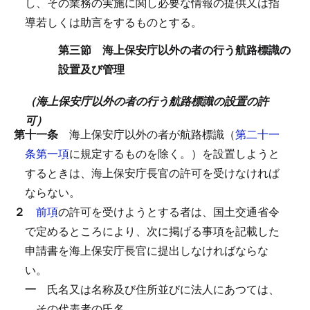
し、その業務の実施に関し必要な情報の提供又は指
導若しくは助言をするものとする。
第三節 海上保安庁以外の者の行う航路標識の
設置及び管理
（海上保安庁以外の者の行う航路標識の設置の許
可）
第十一条
海上保安庁以外の者が航路標識（
第二十一
条第一項
に規定するものを除く。）を設置しようと
するときは、海上保安庁長官の許可を受けなければ
ならない。
２
前項
の許可を受けようとする者は、国土交通省令
で定めるところにより、次に掲げる事項を記載した
申請書を海上保安庁長官に提出しなければならな
い。
一
氏名又は名称及び住所並びに法人にあつては、
その代表者の氏名