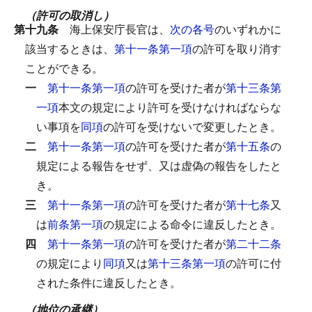
（許可の取消し）
第十九条
海上保安庁長官は、
次の各号
のいずれかに
該当するときは、
第十一条第一項
の許可を取り消す
ことができる。
一
第十一条第一項
の許可を受けた者が
第十三条第
一項
本文の規定により許可を受けなければならな
い事項を
同項
の許可を受けないで変更したとき。
二
第十一条第一項
の許可を受けた者が
第十五条
の
規定による報告をせず、又は虚偽の報告をしたと
き。
三
第十一条第一項
の許可を受けた者が
第十七条
又
は
前条第一項
の規定による命令に違反したとき。
四
第十一条第一項
の許可を受けた者が
第二十二条
の規定により
同項
又は
第十三条第一項
の許可に付
された条件に違反したとき。
（地位の承継）