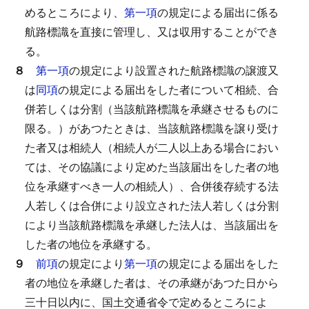
めるところにより、
第一項
の規定による届出に係る
航路標識を直接に管理し、又は収用することができ
る。
８
第一項
の規定により設置された航路標識の譲渡又
は
同項
の規定による届出をした者について相続、合
併若しくは分割（当該航路標識を承継させるものに
限る。）があつたときは、当該航路標識を譲り受け
た者又は相続人（相続人が二人以上ある場合におい
ては、その協議により定めた当該届出をした者の地
位を承継すべき一人の相続人）、合併後存続する法
人若しくは合併により設立された法人若しくは分割
により当該航路標識を承継した法人は、当該届出を
した者の地位を承継する。
９
前項
の規定により
第一項
の規定による届出をした
者の地位を承継した者は、その承継があつた日から
三十日以内に、国土交通省令で定めるところによ