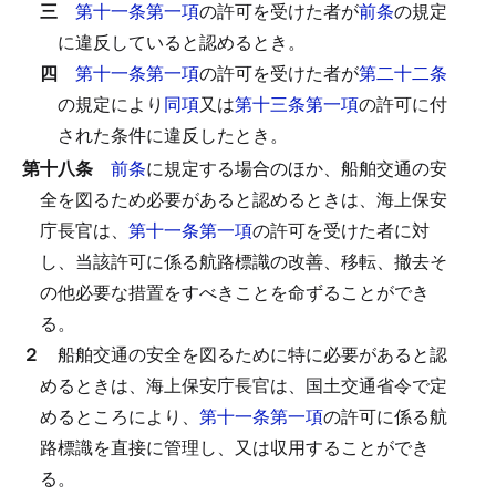
三
第十一条第一項
の許可を受けた者が
前条
の規定
に違反していると認めるとき。
四
第十一条第一項
の許可を受けた者が
第二十二条
の規定により
同項
又は
第十三条第一項
の許可に付
された条件に違反したとき。
第十八条
前条
に規定する場合のほか、船舶交通の安
全を図るため必要があると認めるときは、海上保安
庁長官は、
第十一条第一項
の許可を受けた者に対
し、当該許可に係る航路標識の改善、移転、撤去そ
の他必要な措置をすべきことを命ずることができ
る。
２
船舶交通の安全を図るために特に必要があると認
めるときは、海上保安庁長官は、国土交通省令で定
めるところにより、
第十一条第一項
の許可に係る航
路標識を直接に管理し、又は収用することができ
る。