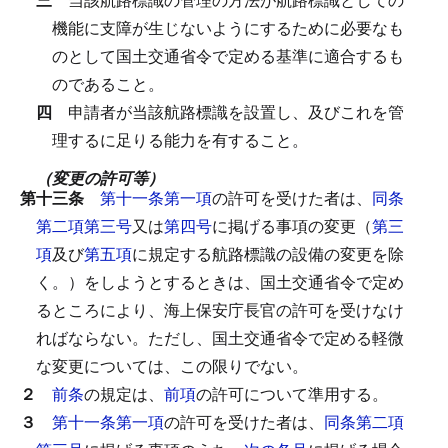
機能に支障が生じないようにするために必要なも
のとして国土交通省令で定める基準に適合するも
のであること。
四
申請者が当該航路標識を設置し、及びこれを管
理するに足りる能力を有すること。
（変更の許可等）
第十三条
第十一条第一項
の許可を受けた者は、
同条
第二項第三号
又は
第四号
に掲げる事項の変更（
第三
項
及び
第五項
に規定する航路標識の設備の変更を除
く。）をしようとするときは、国土交通省令で定め
るところにより、海上保安庁長官の許可を受けなけ
ればならない。
ただし、国土交通省令で定める軽微
な変更については、この限りでない。
２
前条
の規定は、
前項
の許可について準用する。
３
第十一条第一項
の許可を受けた者は、
同条第二項