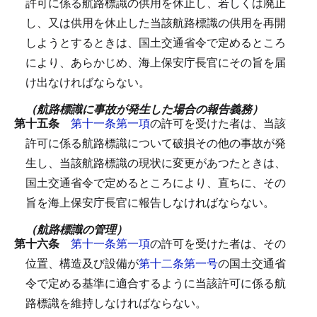
許可に係る航路標識の供用を休止し、若しくは廃止
し、又は供用を休止した当該航路標識の供用を再開
しようとするときは、国土交通省令で定めるところ
により、あらかじめ、海上保安庁長官にその旨を届
け出なければならない。
（航路標識に事故が発生した場合の報告義務）
第十五条
第十一条第一項
の許可を受けた者は、当該
許可に係る航路標識について破損その他の事故が発
生し、当該航路標識の現状に変更があつたときは、
国土交通省令で定めるところにより、直ちに、その
旨を海上保安庁長官に報告しなければならない。
（航路標識の管理）
第十六条
第十一条第一項
の許可を受けた者は、その
位置、構造及び設備が
第十二条第一号
の国土交通省
令で定める基準に適合するように当該許可に係る航
路標識を維持しなければならない。