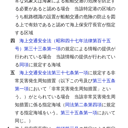
常な気象又は海象による船舶交通の危険を防止す
る必要があると認める場合
当該特定港の区域の
うち航路標識の設置が船舶交通の危険の防止を図
る上で有効であると認めて海上保安庁長官が指定
する区域
四
海上交通安全法（昭和四十七年法律第百十五
号）第三十三条第一項
の規定による情報の提供が
行われている場合
当該情報の提供が行われてい
る
同項
に規定する海域
五
海上交通安全法第三十七条第一項
に規定する非
常災害発生周知措置（以下この号及び
第三十五条
第一項
において「非常災害発生周知措置」とい
う。）がとられている場合
当該非常災害発生周
知措置に係る指定海域（
同法第二条第四項
に規定
する指定海域をいう。
第三十五条第一項
において
同じ。）