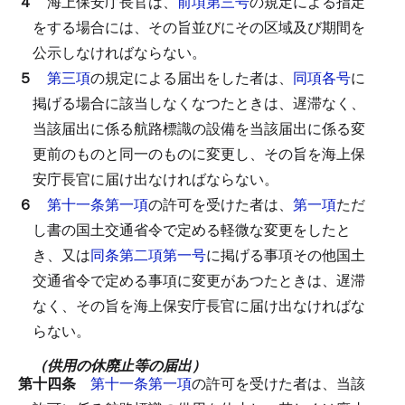
４
海上保安庁長官は、
前項第三号
の規定による指定
をする場合には、その旨並びにその区域及び期間を
公示しなければならない。
５
第三項
の規定による届出をした者は、
同項各号
に
掲げる場合に該当しなくなつたときは、遅滞なく、
当該届出に係る航路標識の設備を当該届出に係る変
更前のものと同一のものに変更し、その旨を海上保
安庁長官に届け出なければならない。
６
第十一条第一項
の許可を受けた者は、
第一項
ただ
し書の国土交通省令で定める軽微な変更をしたと
き、又は
同条第二項第一号
に掲げる事項その他国土
交通省令で定める事項に変更があつたときは、遅滞
なく、その旨を海上保安庁長官に届け出なければな
らない。
（供用の休廃止等の届出）
第十四条
第十一条第一項
の許可を受けた者は、当該