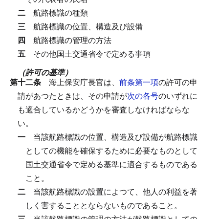
二
航路標識の種類
三
航路標識の位置、構造及び設備
四
航路標識の管理の方法
五
その他国土交通省令で定める事項
（許可の基準）
第十二条
海上保安庁長官は、
前条第一項
の許可の申
請があつたときは、その申請が
次の各号
のいずれに
も適合しているかどうかを審査しなければならな
い。
一
当該航路標識の位置、構造及び設備が航路標識
としての機能を確保するために必要なものとして
国土交通省令で定める基準に適合するものである
こと。
二
当該航路標識の設置によつて、他人の利益を著
しく害することとならないものであること。
三
当該航路標識の管理の方法が航路標識としての