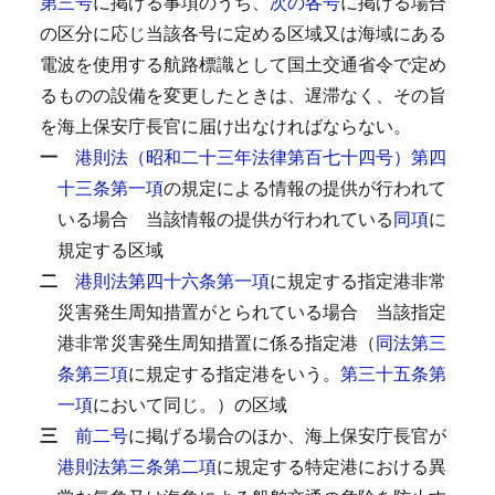
第三号
に掲げる事項のうち、
次の各号
に掲げる場合
の区分に応じ当該各号に定める区域又は海域にある
電波を使用する航路標識として国土交通省令で定め
るものの設備を変更したときは、遅滞なく、その旨
を海上保安庁長官に届け出なければならない。
一
港則法（昭和二十三年法律第百七十四号）第四
十三条第一項
の規定による情報の提供が行われて
いる場合
当該情報の提供が行われている
同項
に
規定する区域
二
港則法第四十六条第一項
に規定する指定港非常
災害発生周知措置がとられている場合
当該指定
港非常災害発生周知措置に係る指定港（
同法第三
条第三項
に規定する指定港をいう。
第三十五条第
一項
において同じ。）の区域
三
前二号
に掲げる場合のほか、海上保安庁長官が
港則法第三条第二項
に規定する特定港における異