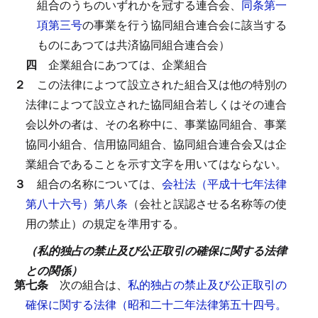
組合のうちのいずれかを冠する連合会、
同条第一
項第三号
の事業を行う協同組合連合会に該当する
ものにあつては共済協同組合連合会）
四
企業組合にあつては、企業組合
２
この法律によつて設立された組合又は他の特別の
法律によつて設立された協同組合若しくはその連合
会以外の者は、その名称中に、事業協同組合、事業
協同小組合、信用協同組合、協同組合連合会又は企
業組合であることを示す文字を用いてはならない。
３
組合の名称については、
会社法（平成十七年法律
第八十六号）第八条
（会社と誤認させる名称等の使
用の禁止）の規定を準用する。
（私的独占の禁止及び公正取引の確保に関する法律
との関係）
第七条
次の組合は、
私的独占の禁止及び公正取引の
確保に関する法律（昭和二十二年法律第五十四号。