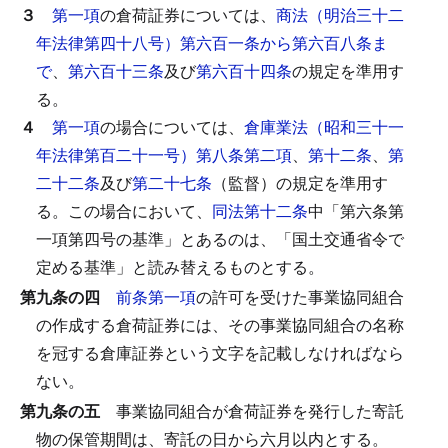
３
第一項
の倉荷証券については、
商法（明治三十二
年法律第四十八号）第六百一条から第六百八条ま
で
、
第六百十三条
及び
第六百十四条
の規定を準用す
る。
４
第一項
の場合については、
倉庫業法（昭和三十一
年法律第百二十一号）第八条第二項
、
第十二条
、
第
二十二条
及び
第二十七条
（監督）の規定を準用す
る。
この場合において、
同法第十二条
中「第六条第
一項第四号の基準」とあるのは、「国土交通省令で
定める基準」と読み替えるものとする。
第九条の四
前条第一項
の許可を受けた事業協同組合
の作成する倉荷証券には、その事業協同組合の名称
を冠する倉庫証券という文字を記載しなければなら
ない。
第九条の五
事業協同組合が倉荷証券を発行した寄託
物の保管期間は、寄託の日から六月以内とする。