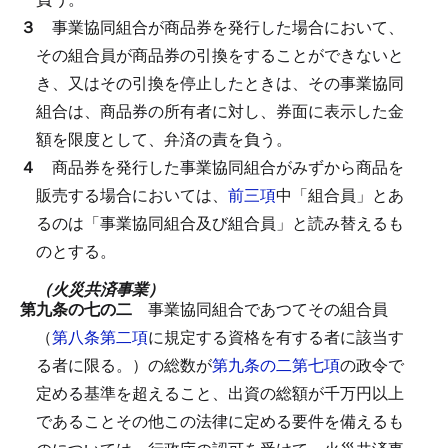
３
事業協同組合が商品券を発行した場合において、
その組合員が商品券の引換をすることができないと
き、又はその引換を停止したときは、その事業協同
組合は、商品券の所有者に対し、券面に表示した金
額を限度として、弁済の責を負う。
４
商品券を発行した事業協同組合がみずから商品を
販売する場合においては、
前三項
中「組合員」とあ
るのは「事業協同組合及び組合員」と読み替えるも
のとする。
（火災共済事業）
第九条の七の二
事業協同組合であつてその組合員
（
第八条第二項
に規定する資格を有する者に該当す
る者に限る。）の総数が
第九条の二第七項
の政令で
定める基準を超えること、出資の総額が千万円以上
であることその他この法律に定める要件を備えるも