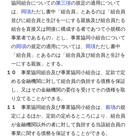
協同組合についての
第三項
の規定の適用について
は、
同項
ただし書中「組合員」とあるのは「組合員
並びに組合員と生計を一にする親族及び組合員たる
組合を直接又は間接に構成する者であつて小規模の
事業者であるもの」とし、事業協同小組合について
の
同項
の規定の適用については、
同項
ただし書中
「組合員」とあるのは「組合員及び組合員と生計を
一にする親族」とする。
１０
事業協同組合及び事業協同小組合は、定款で定
める金融機関に対して組合員の負担する債務を保証
し、又はその金融機関の委任を受けてその債権を取
り立てることができる。
１１
事業協同組合及び事業協同小組合は、
前項
の規
定によるほか、定款の定めるところにより、組合員
が金融機関以外の者に対して負担する当該組合員の
事業に関する債務を保証することができる。