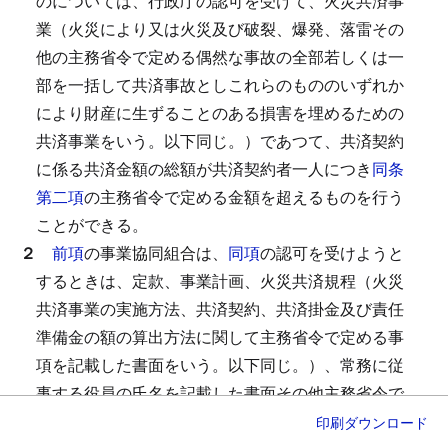
のについては、行政庁の認可を受けて、火災共済事
業（火災により又は火災及び破裂、爆発、落雷その
他の主務省令で定める偶然な事故の全部若しくは一
部を一括して共済事故としこれらのもののいずれか
により財産に生ずることのある損害を埋めるための
共済事業をいう。以下同じ。）であつて、共済契約
に係る共済金額の総額が共済契約者一人につき
同条
第二項
の主務省令で定める金額を超えるものを行う
ことができる。
２
前項
の事業協同組合は、
同項
の認可を受けようと
するときは、定款、事業計画、火災共済規程（火災
共済事業の実施方法、共済契約、共済掛金及び責任
準備金の額の算出方法に関して主務省令で定める事
項を記載した書面をいう。以下同じ。）、常務に従
事する役員の氏名を記載した書面その他主務省令で
定める書面を行政庁に提出しなければならない。
印刷
ダウンロード