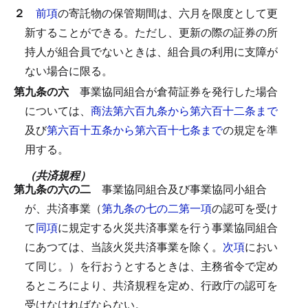
２
前項
の寄託物の保管期間は、六月を限度として更
新することができる。
ただし、更新の際の証券の所
持人が組合員でないときは、組合員の利用に支障が
ない場合に限る。
第九条の六
事業協同組合が倉荷証券を発行した場合
については、
商法第六百九条から第六百十二条まで
及び
第六百十五条から第六百十七条まで
の規定を準
用する。
（共済規程）
第九条の六の二
事業協同組合及び事業協同小組合
が、共済事業（
第九条の七の二第一項
の認可を受け
て
同項
に規定する火災共済事業を行う事業協同組合
にあつては、当該火災共済事業を除く。
次項
におい
て同じ。）を行おうとするときは、主務省令で定め
るところにより、共済規程を定め、行政庁の認可を
受けなければならない。