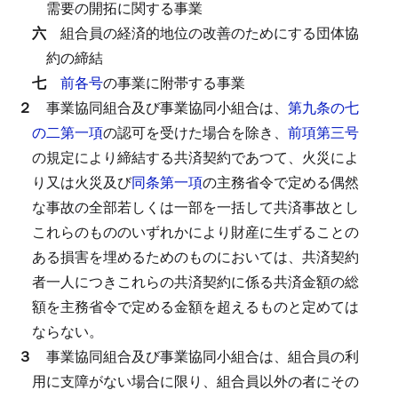
需要の開拓に関する事業
六
組合員の経済的地位の改善のためにする団体協
約の締結
七
前各号
の事業に附帯する事業
２
事業協同組合及び事業協同小組合は、
第九条の七
の二第一項
の認可を受けた場合を除き、
前項第三号
の規定により締結する共済契約であつて、火災によ
り又は火災及び
同条第一項
の主務省令で定める偶然
な事故の全部若しくは一部を一括して共済事故とし
これらのもののいずれかにより財産に生ずることの
ある損害を埋めるためのものにおいては、共済契約
者一人につきこれらの共済契約に係る共済金額の総
額を主務省令で定める金額を超えるものと定めては
ならない。
３
事業協同組合及び事業協同小組合は、組合員の利
用に支障がない場合に限り、組合員以外の者にその