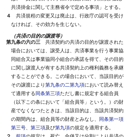
共済掛金に関して主務省令で定める事項」とする。
４
共済規程の変更又は廃止は、行政庁の認可を受け
なければ、その効力を生じない。
（共済の目的の譲渡等）
第九条の六の三
共済契約の共済の目的が譲渡された
場合においては、譲受人は、共済事業を行う事業協
同組合又は事業協同小組合の承諾を得て、その目的
に関し譲渡人が有する共済契約上の権利義務を承継
することができる。
この場合において、当該目的が
その譲渡により
第九条の二第九項
において読み替え
て適用する
同条第三項
ただし書に規定する組合員
（以下この条において「組合員等」という。）の財
産でなくなつたときは、当該目的は、当該共済契約
の期間内は、組合員等の財産とみなし、
同条第一項
第三号
、
第三項
及び
第九項
の規定を適用する。
２
前項
の規定は、死亡、合併又は分割により共済の