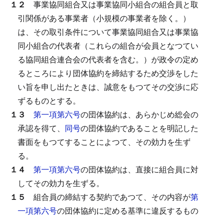
１２
事業協同組合又は事業協同小組合の組合員と取
引関係がある事業者（小規模の事業者を除く。）
は、その取引条件について事業協同組合又は事業協
同小組合の代表者（これらの組合が会員となつてい
る協同組合連合会の代表者を含む。）が政令の定め
るところにより団体協約を締結するため交渉をした
い旨を申し出たときは、誠意をもつてその交渉に応
ずるものとする。
１３
第一項第六号
の団体協約は、あらかじめ総会の
承認を得て、
同号
の団体協約であることを明記した
書面をもつてすることによつて、その効力を生ず
る。
１４
第一項第六号
の団体協約は、直接に組合員に対
してその効力を生ずる。
１５
組合員の締結する契約であつて、その内容が
第
一項第六号
の団体協約に定める基準に違反するもの