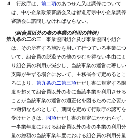
４
行政庁は、
前二項
のあつせん又は調停について
は、中小企業政策審議会又は都道府県中小企業調停
審議会に諮問しなければならない。
（組合員以外の者の事業の利用の特例）
第九条の二の三
事業協同組合及び事業協同小組合
は、その所有する施設を用いて行つている事業につ
いて、組合員の脱退その他のやむを得ない事由によ
り組合員の利用が減少し、当該事業の運営に著しい
支障が生ずる場合において、主務省令で定めるとこ
ろにより、
第九条の二第三項
ただし書に規定する限
度を超えて組合員以外の者に当該事業を利用させる
ことが当該事業の運営の適正化を図るために必要か
つ適切なものとして、期間を定めて行政庁の認可を
受けたときは、
同項
ただし書の規定にかかわらず、
一事業年度における組合員以外の者の事業の利用分
量の総額の当該事業年度における組合員の利用分量