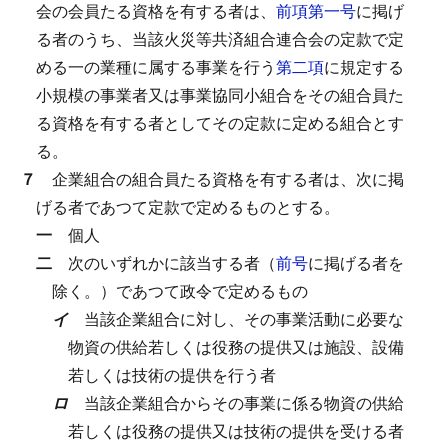
会の会員たる資格を有する者は、
前項第一号
に掲げ
る者のうち、当該火災等共済組合連合会の定款で定
める一の業種に属する事業を行う
第二項
に規定する
小規模の事業者又は事業協同小組合をその組合員た
る資格を有する者としてその定款に定める組合とす
る。
７
企業組合の組合員たる資格を有する者は、次に掲
げる者であつて定款で定めるものとする。
一
個人
二
次のいずれかに該当する者（
前号
に掲げる者を
除く。）であつて政令で定めるもの
イ
当該企業組合に対し、その事業活動に必要な
物資の供給若しくは役務の提供又は施設、設備
若しくは技術の提供を行う者
ロ
当該企業組合からその事業に係る物資の供給
若しくは役務の提供又は技術の提供を受ける者