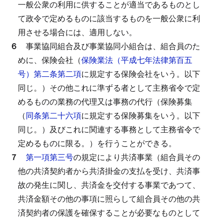
一般公衆の利用に供することが適当であるものとし
て政令で定めるものに該当するものを一般公衆に利
用させる場合には、適用しない。
６
事業協同組合及び事業協同小組合は、組合員のた
めに、保険会社（
保険業法（平成七年法律第百五
号）第二条第二項
に規定する保険会社をいう。以下
同じ。）その他これに準ずる者として主務省令で定
めるものの業務の代理又は事務の代行（保険募集
（
同条第二十六項
に規定する保険募集をいう。以下
同じ。）及びこれに関連する事務として主務省令で
定めるものに限る。）を行うことができる。
７
第一項第三号
の規定により共済事業（組合員その
他の共済契約者から共済掛金の支払を受け、共済事
故の発生に関し、共済金を交付する事業であつて、
共済金額その他の事項に照らして組合員その他の共
済契約者の保護を確保することが必要なものとして