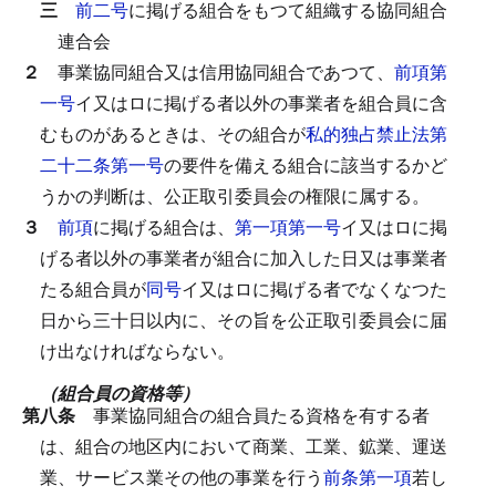
三
前二号
に掲げる組合をもつて組織する協同組合
連合会
２
事業協同組合又は信用協同組合であつて、
前項第
一号
イ又はロに掲げる者以外の事業者を組合員に含
むものがあるときは、その組合が
私的独占禁止法第
二十二条第一号
の要件を備える組合に該当するかど
うかの判断は、公正取引委員会の権限に属する。
３
前項
に掲げる組合は、
第一項第一号
イ又はロに掲
げる者以外の事業者が組合に加入した日又は事業者
たる組合員が
同号
イ又はロに掲げる者でなくなつた
日から三十日以内に、その旨を公正取引委員会に届
け出なければならない。
（組合員の資格等）
第八条
事業協同組合の組合員たる資格を有する者
は、組合の地区内において商業、工業、鉱業、運送
業、サービス業その他の事業を行う
前条第一項
若し