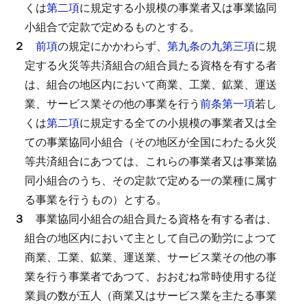
くは
第二項
に規定する小規模の事業者又は事業協同
小組合で定款で定めるものとする。
２
前項
の規定にかかわらず、
第九条の九第三項
に規
定する火災等共済組合の組合員たる資格を有する者
は、組合の地区内において商業、工業、鉱業、運送
業、サービス業その他の事業を行う
前条第一項
若し
くは
第二項
に規定する全ての小規模の事業者又は全
ての事業協同小組合（その地区が全国にわたる火災
等共済組合にあつては、これらの事業者又は事業協
同小組合のうち、その定款で定める一の業種に属す
る事業を行うもの）とする。
３
事業協同小組合の組合員たる資格を有する者は、
組合の地区内において主として自己の勤労によつて
商業、工業、鉱業、運送業、サービス業その他の事
業を行う事業者であつて、おおむね常時使用する従
業員の数が五人（商業又はサービス業を主たる事業