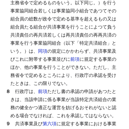
主務省令で定めるものをいう。以下同じ。）を行う
事業協同組合若しくは事業協同小組合であつてその
組合員の総数が政令で定める基準を超えるもの又は
組合員たる組合が共済事業を行うことによつて負う
共済責任の再共済若しくは再共済責任の再再共済の
事業を行う事業協同組合（以下「特定共済組合」と
いう。）は、
同項
の規定にかかわらず、共済事業及
びこれに附帯する事業並びに
前項
に規定する事業の
ほか、他の事業を行うことができない。
ただし、主
務省令で定めるところにより、行政庁の承認を受け
たときは、この限りでない。
８
行政庁は、
前項
ただし書の承認の申請があつたと
きは、当該申請に係る事業が当該特定共済組合の業
務の健全かつ適正な運営を妨げるおそれがないと認
める場合でなければ、これを承認してはならない。
９
共済事業及び
第六項
に規定する事業における事業