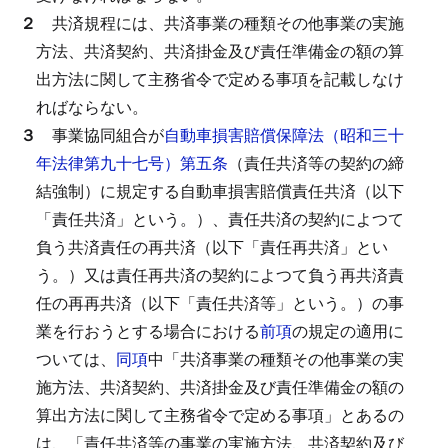
２
共済規程には、共済事業の種類その他事業の実施
方法、共済契約、共済掛金及び責任準備金の額の算
出方法に関して主務省令で定める事項を記載しなけ
ればならない。
３
事業協同組合が
自動車損害賠償保障法（昭和三十
年法律第九十七号）第五条
（責任共済等の契約の締
結強制）に規定する自動車損害賠償責任共済（以下
「責任共済」という。）、責任共済の契約によつて
負う共済責任の再共済（以下「責任再共済」とい
う。）又は責任再共済の契約によつて負う再共済責
任の再再共済（以下「責任共済等」という。）の事
業を行おうとする場合における
前項
の規定の適用に
ついては、
同項
中「共済事業の種類その他事業の実
施方法、共済契約、共済掛金及び責任準備金の額の
算出方法に関して主務省令で定める事項」とあるの
は、「責任共済等の事業の実施方法、共済契約及び