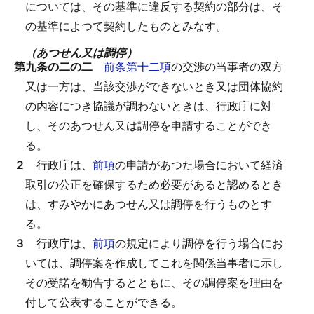
については、その基準に違反する契約の部分は、そ
の基準によつて契約したものとみなす。
（あつせん又は調停）
第九条の二の二
前条第十二項
の交渉の当事者の双方
又は一方は、当該交渉ができないとき又は団体協約
の内容につき協議が調わないときは、行政庁に対
し、そのあつせん又は調停を申請することができ
る。
２
行政庁は、
前項
の申請があつた場合において経済
取引の公正を確保するため必要があると認めるとき
は、すみやかにあつせん又は調停を行うものとす
る。
３
行政庁は、
前項
の規定により調停を行う場合にお
いては、調停案を作成してこれを関係当事者に示し
その受諾を勧告するとともに、その調停案を理由を
付して公表することができる。