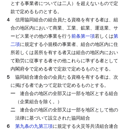
とする事業者については二人）を超えないもので定
款で定めるものとする。
４
信用協同組合の組合員たる資格を有する者は、組
合の地区内において商業、工業、鉱業、運送業、サ
ービス業その他の事業を行う
前条第一項
若しくは
第
二項
に規定する小規模の事業者、組合の地区内に住
所若しくは居所を有する者又は組合の地区内におい
て勤労に従事する者その他これらに準ずる者として
内閣府令で定める者で定款で定めるものとする。
５
協同組合連合会の会員たる資格を有する者は、次
に掲げる者であつて定款で定めるものとする。
一
連合会の地区の全部又は一部を地区とする組合
（企業組合を除く。）
二
連合会の地区の全部又は一部を地区として他の
法律に基づいて設立された協同組合
６
第九条の九第三項
に規定する火災等共済組合連合