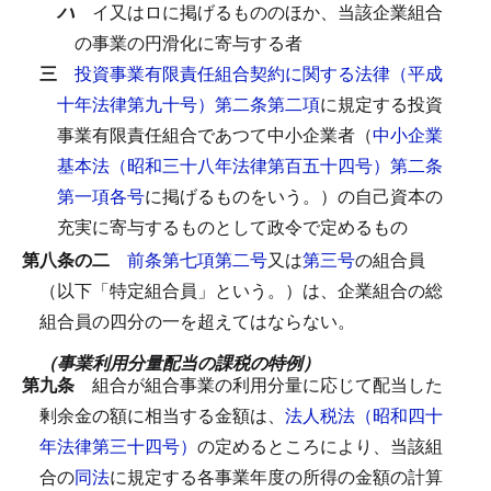
ハ
イ又はロに掲げるもののほか、当該企業組合
の事業の円滑化に寄与する者
三
投資事業有限責任組合契約に関する法律（平成
十年法律第九十号）第二条第二項
に規定する投資
事業有限責任組合であつて中小企業者（
中小企業
基本法（昭和三十八年法律第百五十四号）第二条
第一項各号
に掲げるものをいう。）の自己資本の
充実に寄与するものとして政令で定めるもの
第八条の二
前条第七項第二号
又は
第三号
の組合員
（以下「特定組合員」という。）は、企業組合の総
組合員の四分の一を超えてはならない。
（事業利用分量配当の課税の特例）
第九条
組合が組合事業の利用分量に応じて配当した
剰余金の額に相当する金額は、
法人税法（昭和四十
年法律第三十四号）
の定めるところにより、当該組
合の
同法
に規定する各事業年度の所得の金額の計算