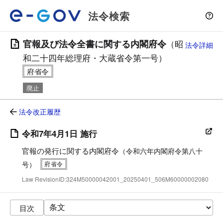
法令検索
官報及び法令全書に関する内閣府令
（昭
法令詳細
和二十四年総理府・大蔵省令第一号）
廃止
法令改正履歴
令和7年4月1日 施行
官報の発行に関する内閣府令
（令和六年内閣府令第八十
号）
Law RevisionID:324M50000042001_20250401_506M60000002080
目次