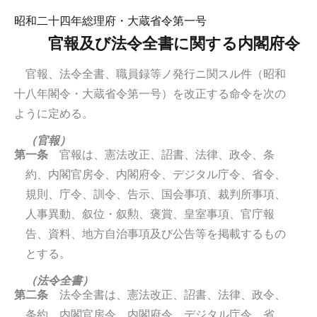
昭和二十四年総理府・大蔵省令第一号
官報及び法令全書に関する内閣府令
官報、法令全書、職員録等ノ発行ニ関スル件（昭和
十八年閣令・大蔵省令第一号）を改正する命令を次の
ように定める。
（官報）
第一条
官報は、憲法改正、詔書、法律、政令、条
約、内閣官房令、内閣府令、デジタル庁令、省令、
規則、庁令、訓令、告示、国会事項、裁判所事項、
人事異動、叙位・叙勲、褒賞、皇室事項、官庁報
告、資料、地方自治事項及び公告等を掲載するもの
とする。
（法令全書）
第二条
法令全書は、憲法改正、詔書、法律、政令、
条約、内閣官房令、内閣府令、デジタル庁令、省