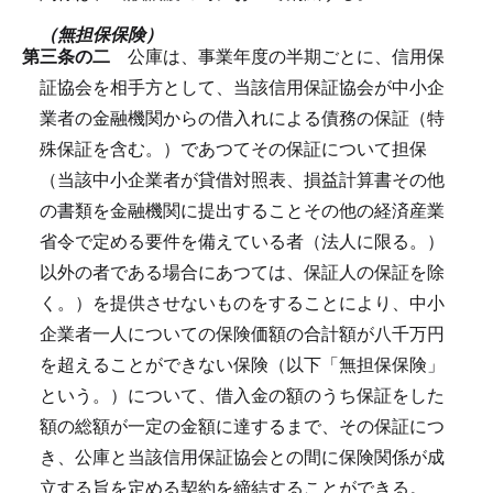
（無担保保険）
第三条の二
公庫は、事業年度の半期ごとに、信用保
証協会を相手方として、当該信用保証協会が中小企
業者の金融機関からの借入れによる債務の保証（特
殊保証を含む。）であつてその保証について担保
（当該中小企業者が貸借対照表、損益計算書その他
の書類を金融機関に提出することその他の経済産業
省令で定める要件を備えている者（法人に限る。）
以外の者である場合にあつては、保証人の保証を除
く。）を提供させないものをすることにより、中小
企業者一人についての保険価額の合計額が八千万円
を超えることができない保険（以下「無担保保険」
という。）について、借入金の額のうち保証をした
額の総額が一定の金額に達するまで、その保証につ
き、公庫と当該信用保証協会との間に保険関係が成
立する旨を定める契約を締結することができる。