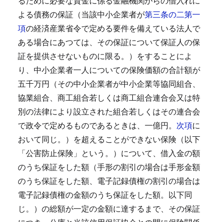
るために必要な資金に係る金融機関からの借入れに
よる債務の保証（当該中小企業者が
第三条の二第一
項
の経済産業省令で定める要件を備えている法人で
ある場合にあつては、その保証について保証人の保
証を提供させないものに限る。）をすることによ
り、中小企業者一人についての保険価額の合計額が
五千万円（その中小企業者が中小企業等協同組合、
協業組合、商工組合若しくは商工組合連合会又は特
別の法律により設立された組合若しくはその連合会
で政令で定めるものであるときは、一億円。
次項
に
おいて同じ。）を超えることができない保険（以下
「公害防止保険」という。）について、借入金の額
のうち保証をした額（手形の割引の場合は手形金額
のうち保証をした額、電子記録債権の割引の場合は
電子記録債権の金額のうち保証をした額。以下同
じ。）の総額が一定の金額に達するまで、その保証