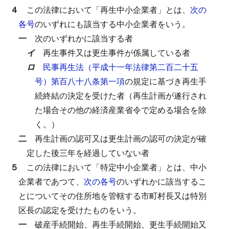
４
この法律において「再生中小企業者」とは、
次の
各号
のいずれにも該当する中小企業者をいう。
一
次のいずれかに該当する者
イ
再生事件又は更生事件が係属している者
ロ
民事再生法（平成十一年法律第二百二十五
号）第百八十八条第一項
の規定に基づき再生手
続終結の決定を受けた者（再生計画が遂行され
た場合その他の経済産業省令で定める場合を除
く。）
二
再生計画の認可又は更生計画の認可の決定が確
定した後三年を経過していない者
５
この法律において「特定中小企業者」とは、中小
企業者であつて、
次の各号
のいずれかに該当するこ
とについてその住所地を管轄する市町村長又は特別
区長の認定を受けたものをいう。
一
破産手続開始、再生手続開始、更生手続開始又