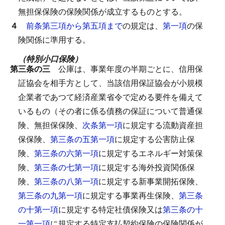
無担保保険の保険関係が成立するものとする。
４
前条第三項から第五項まで
の規定は、
第一項
の保
険関係に準用する。
（特別小口保険）
第三条の三
公庫は、事業年度の半期ごとに、信用保
証協会を相手方として、当該信用保証協会が小規模
企業者であつて経済産業省令で定める要件を備えて
いるもの（その者に係る債務の保証について普通保
険、無担保保険、
次条第一項
に規定する流動資産担
保保険、
第三条の五第一項
に規定する公害防止保
険、
第三条の六第一項
に規定するエネルギー対策保
険、
第三条の七第一項
に規定する海外投資関係保
険、
第三条の八第一項
に規定する新事業開拓保険、
第三条の九第一項
に規定する事業再生保険、
第三条
の十第一項
に規定する特定社債保険又は
第三条の十
一第一項
に規定する特定支払契約保険の保険関係が