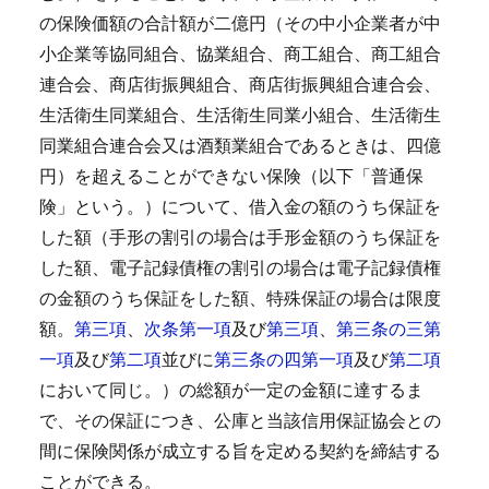
の保険価額の合計額が二億円（その中小企業者が中
小企業等協同組合、協業組合、商工組合、商工組合
連合会、商店街振興組合、商店街振興組合連合会、
生活衛生同業組合、生活衛生同業小組合、生活衛生
同業組合連合会又は酒類業組合であるときは、四億
円）を超えることができない保険（以下「普通保
険」という。）について、借入金の額のうち保証を
した額（手形の割引の場合は手形金額のうち保証を
した額、電子記録債権の割引の場合は電子記録債権
の金額のうち保証をした額、特殊保証の場合は限度
額。
第三項
、
次条第一項
及び
第三項
、
第三条の三第
一項
及び
第二項
並びに
第三条の四第一項
及び
第二項
において同じ。）の総額が一定の金額に達するま
で、その保証につき、公庫と当該信用保証協会との
間に保険関係が成立する旨を定める契約を締結する
ことができる。