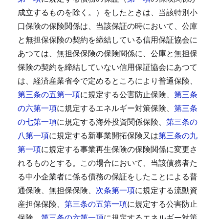
成立するものを除く。）をしたときは、当該特別小
口保険の保険関係は、当該保証の時において、公庫
と無担保保険の契約を締結している信用保証協会に
あつては、無担保保険の保険関係に、公庫と無担保
保険の契約を締結していない信用保証協会にあつて
は、経済産業省令で定めるところにより普通保険、
第三条の五第一項
に規定する公害防止保険、
第三条
の六第一項
に規定するエネルギー対策保険、
第三条
の七第一項
に規定する海外投資関係保険、
第三条の
八第一項
に規定する新事業開拓保険又は
第三条の九
第一項
に規定する事業再生保険の保険関係に変更さ
れるものとする。
この場合において、当該債務者た
る中小企業者に係る債務の保証をしたことによる普
通保険、無担保保険、
次条第一項
に規定する流動資
産担保保険、
第三条の五第一項
に規定する公害防止
保険、
第三条の六第一項
に規定するエネルギー対策