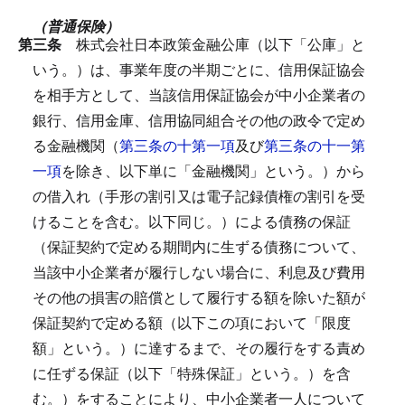
（普通保険）
第三条
株式会社日本政策金融公庫（以下「公庫」と
いう。）は、事業年度の半期ごとに、信用保証協会
を相手方として、当該信用保証協会が中小企業者の
銀行、信用金庫、信用協同組合その他の政令で定め
る金融機関（
第三条の十第一項
及び
第三条の十一第
一項
を除き、以下単に「金融機関」という。）から
の借入れ（手形の割引又は電子記録債権の割引を受
けることを含む。以下同じ。）による債務の保証
（保証契約で定める期間内に生ずる債務について、
当該中小企業者が履行しない場合に、利息及び費用
その他の損害の賠償として履行する額を除いた額が
保証契約で定める額（以下この項において「限度
額」という。）に達するまで、その履行をする責め
に任ずる保証（以下「特殊保証」という。）を含
む。）をすることにより、中小企業者一人について