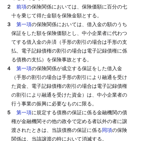
２
前項
の保険関係においては、保険価額に百分の七
十を乗じて得た金額を保険金額とする。
３
第一項
の保険関係においては、借入金の額のうち
保証をした額を保険価額とし、中小企業者に代わつ
てする借入金の弁済（手形の割引の場合は手形の支
払、電子記録債権の割引の場合は電子記録債権に係
る債務の支払）を保険事故とする。
４
第一項
の保険関係が成立する保証をした借入金
（手形の割引の場合は手形の割引により融通を受け
た資金、電子記録債権の割引の場合は電子記録債権
の割引により融通を受けた資金）は、中小企業者の
行う事業の振興に必要なものに限る。
５
第一項
に規定する債務の保証に係る金融機関の債
権が金融機関その他の政令で定める者以外の者に譲
渡されたときは、当該債務の保証に係る
同項
の保険
関係は、当該譲渡の時において消滅する。