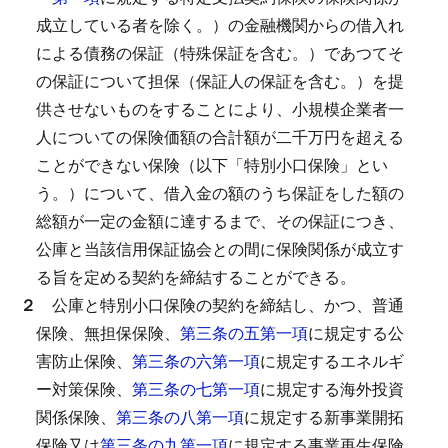
成立している者を除く。）の金融機関からの借入れ
による債務の保証（特殊保証を含む。）であつてそ
の保証について担保（保証人の保証を含む。）を提
供させないものをすることにより、小規模企業者一
人についての保険価額の合計額が二千万円を超える
ことができない保険（以下「特別小口保険」とい
う。）について、借入金の額のうち保証をした額の
総額が一定の金額に達するまで、その保証につき、
公庫と当該信用保証協会との間に保険関係が成立す
る旨を定める契約を締結することができる。
２
公庫と特別小口保険の契約を締結し、かつ、普通
保険、無担保保険、
第三条の五第一項
に規定する公
害防止保険、
第三条の六第一項
に規定するエネルギ
ー対策保険、
第三条の七第一項
に規定する海外投資
関係保険、
第三条の八第一項
に規定する新事業開拓
保険又は
第三条の九第一項
に規定する事業再生保険