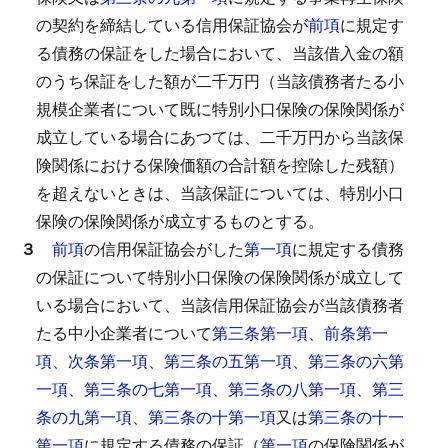
の契約を締結している信用保証協会が
前項
に規定す
る債務の保証をした場合において、当該借入金の額
のうち保証をした額が二千万円（当該債務者たる小
規模企業者について既に特別小口保険の保険関係が
成立している場合にあつては、二千万円から当該保
険関係における保険価額の合計額を控除した残額）
を超えないときは、当該保証については、特別小口
保険の保険関係が成立するものとする。
３
前項
の信用保証協会がした
第一項
に規定する債務
の保証について特別小口保険の保険関係が成立して
いる場合において、当該信用保証協会が当該債務者
たる中小企業者について
第三条第一項
、
前条第一
項
、
次条第一項
、
第三条の五第一項
、
第三条の六第
一項
、
第三条の七第一項
、
第三条の八第一項
、
第三
条の九第一項
、
第三条の十第一項
又は
第三条の十一
第一項
に規定する債務の保証（
第一項
の保険関係が