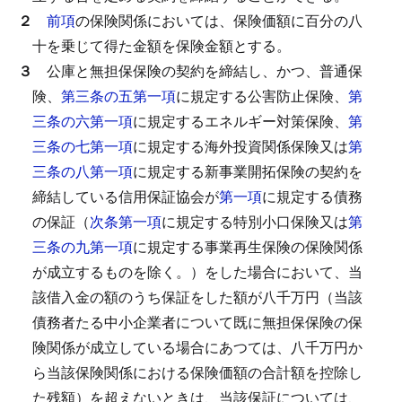
２
前項
の保険関係においては、保険価額に百分の八
十を乗じて得た金額を保険金額とする。
３
公庫と無担保保険の契約を締結し、かつ、普通保
険、
第三条の五第一項
に規定する公害防止保険、
第
三条の六第一項
に規定するエネルギー対策保険、
第
三条の七第一項
に規定する海外投資関係保険又は
第
三条の八第一項
に規定する新事業開拓保険の契約を
締結している信用保証協会が
第一項
に規定する債務
の保証（
次条第一項
に規定する特別小口保険又は
第
三条の九第一項
に規定する事業再生保険の保険関係
が成立するものを除く。）をした場合において、当
該借入金の額のうち保証をした額が八千万円（当該
債務者たる中小企業者について既に無担保保険の保
険関係が成立している場合にあつては、八千万円か
ら当該保険関係における保険価額の合計額を控除し
た残額）を超えないときは、当該保証については、