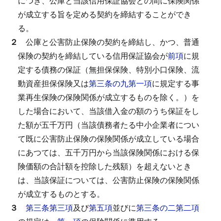
につき、公庫と当該信用保証協会との間に保険関係
が成立する旨を定める契約を締結することができ
る。
２
公庫と公害防止保険の契約を締結し、かつ、普通
保険の契約を締結している信用保証協会が
前項
に規
定する債務の保証（無担保保険、特別小口保険、流
動資産担保保険又は
第三条の九第一項
に規定する事
業再生保険の保険関係が成立するものを除く。）を
した場合において、当該借入金の額のうち保証をし
た額が五千万円（当該債務者たる中小企業者につい
て既に公害防止保険の保険関係が成立している場合
にあつては、五千万円から当該保険関係における保
険価額の合計額を控除した残額）を超えないとき
は、当該保証については、公害防止保険の保険関係
が成立するものとする。
３
第三条第三項
及び
第五項
並びに
第三条の二第二項