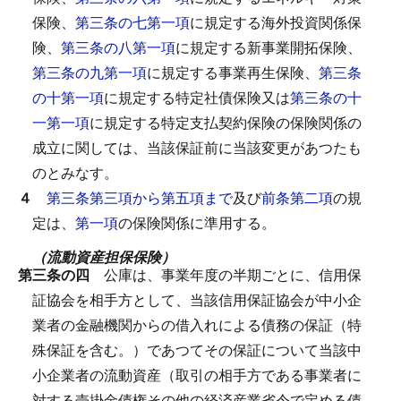
保険、
第三条の七第一項
に規定する海外投資関係保
険、
第三条の八第一項
に規定する新事業開拓保険、
第三条の九第一項
に規定する事業再生保険、
第三条
の十第一項
に規定する特定社債保険又は
第三条の十
一第一項
に規定する特定支払契約保険の保険関係の
成立に関しては、当該保証前に当該変更があつたも
のとみなす。
４
第三条第三項から第五項まで
及び
前条第二項
の規
定は、
第一項
の保険関係に準用する。
（流動資産担保保険）
第三条の四
公庫は、事業年度の半期ごとに、信用保
証協会を相手方として、当該信用保証協会が中小企
業者の金融機関からの借入れによる債務の保証（特
殊保証を含む。）であつてその保証について当該中
小企業者の流動資産（取引の相手方である事業者に
対する売掛金債権その他の経済産業省令で定める債