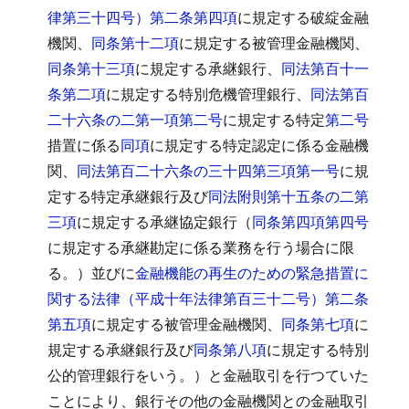
律第三十四号）第二条第四項
に規定する破綻金融
機関、
同条第十二項
に規定する被管理金融機関、
同条第十三項
に規定する承継銀行、
同法第百十一
条第二項
に規定する特別危機管理銀行、
同法第百
二十六条の二第一項第二号
に規定する特定
第二号
措置に係る
同項
に規定する特定認定に係る金融機
関、
同法第百二十六条の三十四第三項第一号
に規
定する特定承継銀行及び
同法附則第十五条の二第
三項
に規定する承継協定銀行（
同条第四項第四号
に規定する承継勘定に係る業務を行う場合に限
る。）並びに
金融機能の再生のための緊急措置に
関する法律（平成十年法律第百三十二号）第二条
第五項
に規定する被管理金融機関、
同条第七項
に
規定する承継銀行及び
同条第八項
に規定する特別
公的管理銀行をいう。）と金融取引を行つていた
ことにより、銀行その他の金融機関との金融取引