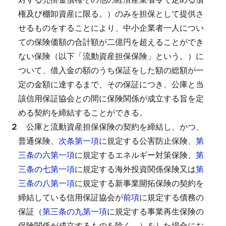
権及び棚卸資産に限る。）のみを担保として提供さ
せるものをすることにより、中小企業者一人につい
ての保険価額の合計額が二億円を超えることができ
ない保険（以下「流動資産担保保険」という。）に
ついて、借入金の額のうち保証をした額の総額が一
定の金額に達するまで、その保証につき、公庫と当
該信用保証協会との間に保険関係が成立する旨を定
める契約を締結することができる。
２
公庫と流動資産担保保険の契約を締結し、かつ、
普通保険、
次条第一項
に規定する公害防止保険、
第
三条の六第一項
に規定するエネルギー対策保険、
第
三条の七第一項
に規定する海外投資関係保険又は
第
三条の八第一項
に規定する新事業開拓保険の契約を
締結している信用保証協会が
前項
に規定する債務の
保証（
第三条の九第一項
に規定する事業再生保険の
保険関係が成立するものを除く。）をした場合にお