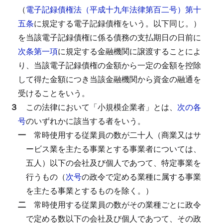
（
電子記録債権法（平成十九年法律第百二号）第十
五条
に規定する電子記録債権をいう。以下同じ。）
を当該電子記録債権に係る債務の支払期日の日前に
次条第一項
に規定する金融機関に譲渡することによ
り、当該電子記録債権の金額から一定の金額を控除
して得た金額につき当該金融機関から資金の融通を
受けることをいう。
３
この法律において「小規模企業者」とは、
次の各
号
のいずれかに該当する者をいう。
一
常時使用する従業員の数が二十人（商業又はサ
ービス業を主たる事業とする事業者については、
五人）以下の会社及び個人であつて、特定事業を
行うもの（
次号
の政令で定める業種に属する事業
を主たる事業とするものを除く。）
二
常時使用する従業員の数がその業種ごとに政令
で定める数以下の会社及び個人であつて、その政