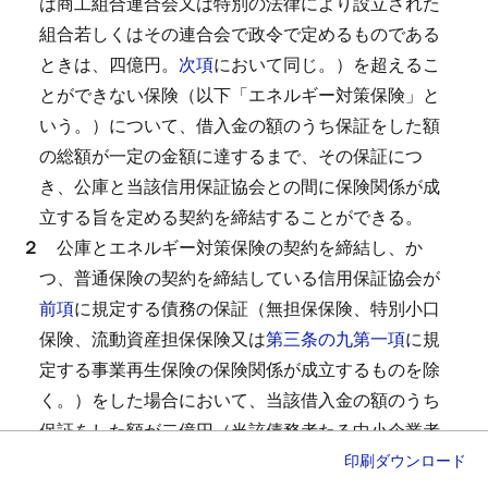
は商工組合連合会又は特別の法律により設立された
組合若しくはその連合会で政令で定めるものである
ときは、四億円。
次項
において同じ。）を超えるこ
とができない保険（以下「エネルギー対策保険」と
いう。）について、借入金の額のうち保証をした額
の総額が一定の金額に達するまで、その保証につ
き、公庫と当該信用保証協会との間に保険関係が成
立する旨を定める契約を締結することができる。
２
公庫とエネルギー対策保険の契約を締結し、か
つ、普通保険の契約を締結している信用保証協会が
前項
に規定する債務の保証（無担保保険、特別小口
保険、流動資産担保保険又は
第三条の九第一項
に規
定する事業再生保険の保険関係が成立するものを除
く。）をした場合において、当該借入金の額のうち
保証をした額が二億円（当該債務者たる中小企業者
について既にエネルギー対策保険の保険関係が成立
印刷
ダウンロード