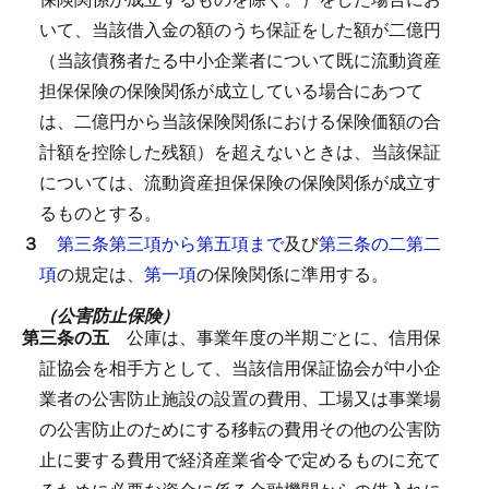
いて、当該借入金の額のうち保証をした額が二億円
（当該債務者たる中小企業者について既に流動資産
担保保険の保険関係が成立している場合にあつて
は、二億円から当該保険関係における保険価額の合
計額を控除した残額）を超えないときは、当該保証
については、流動資産担保保険の保険関係が成立す
るものとする。
３
第三条第三項から第五項まで
及び
第三条の二第二
項
の規定は、
第一項
の保険関係に準用する。
（公害防止保険）
第三条の五
公庫は、事業年度の半期ごとに、信用保
証協会を相手方として、当該信用保証協会が中小企
業者の公害防止施設の設置の費用、工場又は事業場
の公害防止のためにする移転の費用その他の公害防
止に要する費用で経済産業省令で定めるものに充て