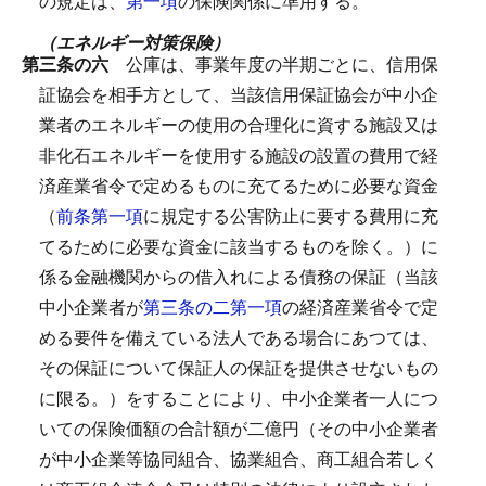
の規定は、
第一項
の保険関係に準用する。
（エネルギー対策保険）
第三条の六
公庫は、事業年度の半期ごとに、信用保
証協会を相手方として、当該信用保証協会が中小企
業者のエネルギーの使用の合理化に資する施設又は
非化石エネルギーを使用する施設の設置の費用で経
済産業省令で定めるものに充てるために必要な資金
（
前条第一項
に規定する公害防止に要する費用に充
てるために必要な資金に該当するものを除く。）に
係る金融機関からの借入れによる債務の保証（当該
中小企業者が
第三条の二第一項
の経済産業省令で定
める要件を備えている法人である場合にあつては、
その保証について保証人の保証を提供させないもの
に限る。）をすることにより、中小企業者一人につ
いての保険価額の合計額が二億円（その中小企業者
が中小企業等協同組合、協業組合、商工組合若しく