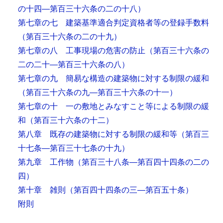
の十四―第百三十六条の二の十八）
第七章の七 建築基準適合判定資格者等の登録手数料
（第百三十六条の二の十九）
第七章の八 工事現場の危害の防止
（第百三十六条の
二の二十―第百三十六条の八）
第七章の九 簡易な構造の建築物に対する制限の緩和
（第百三十六条の九―第百三十六条の十一）
第七章の十 一の敷地とみなすこと等による制限の緩
和
（第百三十六条の十二）
第八章 既存の建築物に対する制限の緩和等
（第百三
十七条―第百三十七条の十九）
第九章 工作物
（第百三十八条―第百四十四条の二の
四）
第十章 雑則
（第百四十四条の三―第百五十条）
附則