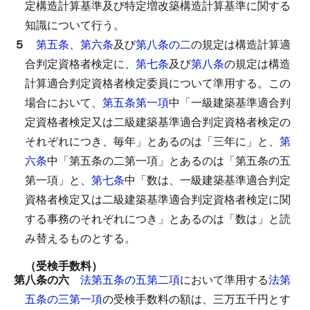
定構造計算基準及び特定増改築構造計算基準に関する
知識について行う。
５
第五条
、
第六条
及び
第八条の二
の規定は構造計算適
合判定資格者検定に、
第七条
及び
第八条
の規定は構造
計算適合判定資格者検定委員について準用する。
この
場合において、
第五条第一項
中「一級建築基準適合判
定資格者検定又は二級建築基準適合判定資格者検定の
それぞれにつき、毎年」とあるのは「三年に」と、
第
六条
中「第五条の二第一項」とあるのは「第五条の五
第一項」と、
第七条
中「数は、一級建築基準適合判定
資格者検定又は二級建築基準適合判定資格者検定に関
する事務のそれぞれにつき」とあるのは「数は」と読
み替えるものとする。
（受検手数料）
第八条の六
法第五条の五第二項
において準用する
法第
五条の三第一項
の受検手数料の額は、三万五千円とす