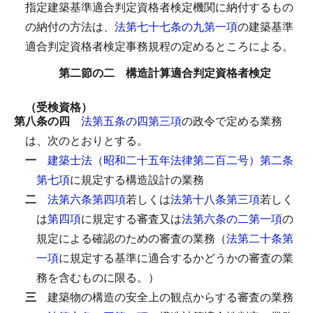
指定建築基準適合判定資格者検定機関に納付するもの
の納付の方法は、
法第七十七条の九第一項
の建築基準
適合判定資格者検定事務規程の定めるところによる。
第二節の二 構造計算適合判定資格者検定
（受検資格）
第八条の四
法第五条の四第三項
の政令で定める業務
は、次のとおりとする。
一
建築士法（昭和二十五年法律第二百二号）第二条
第七項
に規定する構造設計の業務
二
法第六条第四項
若しくは
法第十八条第三項
若しく
は
第四項
に規定する審査又は
法第六条の二第一項
の
規定による確認のための審査の業務（
法第二十条第
一項
に規定する基準に適合するかどうかの審査の業
務を含むものに限る。）
三
建築物の構造の安全上の観点からする審査の業務