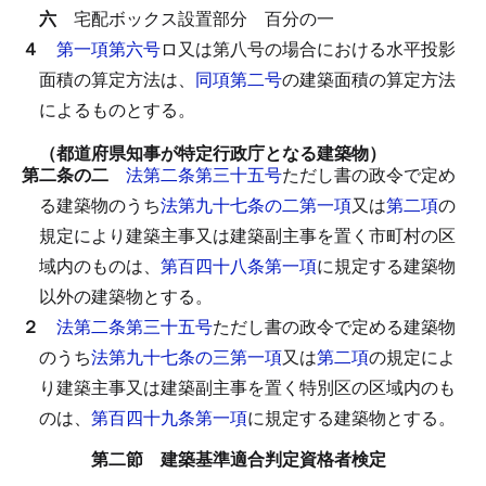
六
宅配ボックス設置部分
百分の一
４
第一項第六号
ロ又は第八号の場合における水平投影
面積の算定方法は、
同項第二号
の建築面積の算定方法
によるものとする。
（都道府県知事が特定行政庁となる建築物）
第二条の二
法第二条第三十五号
ただし書の政令で定め
る建築物のうち
法第九十七条の二第一項
又は
第二項
の
規定により建築主事又は建築副主事を置く市町村の区
域内のものは、
第百四十八条第一項
に規定する建築物
以外の建築物とする。
２
法第二条第三十五号
ただし書の政令で定める建築物
のうち
法第九十七条の三第一項
又は
第二項
の規定によ
り建築主事又は建築副主事を置く特別区の区域内のも
のは、
第百四十九条第一項
に規定する建築物とする。
第二節 建築基準適合判定資格者検定