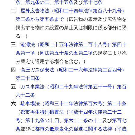
条
、
第九条の二
、
第十五条
及び
第十七条
二
屋外広告物法（昭和二十四年法律第百八十九号）
第三条から第五条まで
（広告物の表示及び広告物を
掲出する物件の設置の禁止又は制限に係る部分に限
る。）
三
港湾法（昭和二十五年法律第二百十八号）第四十
条第一項
（
同法第五十条の五第二項
の規定により読
み替えて適用する場合を含む。）
四
高圧ガス保安法（昭和二十六年法律第二百四号）
第二十四条
五
ガス事業法（昭和二十九年法律第五十一号）第百
六十二条
六
駐車場法（昭和三十二年法律第百六号）第二十条
（
都市再生特別措置法（平成十四年法律第二十二
号）第十九条の十四
、
第六十二条の十二
及び
第百七
条
並びに
都市の低炭素化の促進に関する法律（平成