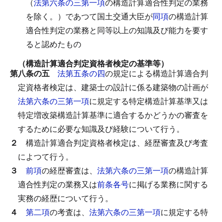
（
法第六条の三第一項
の構造計算適合性判定の業務
を除く。）であつて国土交通大臣が
同項
の構造計算
適合性判定の業務と同等以上の知識及び能力を要す
ると認めたもの
（構造計算適合判定資格者検定の基準等）
第八条の五
法第五条の四
の規定による構造計算適合判
定資格者検定は、建築士の設計に係る建築物の計画が
法第六条の三第一項
に規定する特定構造計算基準又は
特定増改築構造計算基準に適合するかどうかの審査を
するために必要な知識及び経験について行う。
２
構造計算適合判定資格者検定は、経歴審査及び考査
によつて行う。
３
前項
の経歴審査は、
法第六条の三第一項
の構造計算
適合性判定の業務又は
前条各号
に掲げる業務に関する
実務の経歴について行う。
４
第二項
の考査は、
法第六条の三第一項
に規定する特