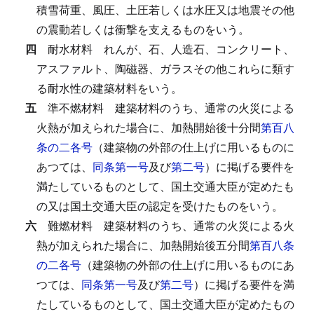
積雪荷重、風圧、土圧若しくは水圧又は地震その他
の震動若しくは衝撃を支えるものをいう。
四
耐水材料
れんが、石、人造石、コンクリート、
アスファルト、陶磁器、ガラスその他これらに類す
る耐水性の建築材料をいう。
五
準不燃材料
建築材料のうち、通常の火災による
火熱が加えられた場合に、加熱開始後十分間
第百八
条の二各号
（建築物の外部の仕上げに用いるものに
あつては、
同条第一号
及び
第二号
）に掲げる要件を
満たしているものとして、国土交通大臣が定めたも
の又は国土交通大臣の認定を受けたものをいう。
六
難燃材料
建築材料のうち、通常の火災による火
熱が加えられた場合に、加熱開始後五分間
第百八条
の二各号
（建築物の外部の仕上げに用いるものにあ
つては、
同条第一号
及び
第二号
）に掲げる要件を満
たしているものとして、国土交通大臣が定めたもの