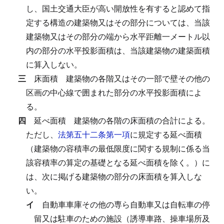
し、国土交通大臣が高い開放性を有すると認めて指
定する構造の建築物又はその部分については、当該
建築物又はその部分の端から水平距離一メートル以
内の部分の水平投影面積は、当該建築物の建築面積
に算入しない。
三
床面積
建築物の各階又はその一部で壁その他の
区画の中心線で囲まれた部分の水平投影面積によ
る。
四
延べ面積
建築物の各階の床面積の合計による。
ただし、
法第五十二条第一項
に規定する延べ面積
（建築物の容積率の最低限度に関する規制に係る当
該容積率の算定の基礎となる延べ面積を除く。）に
は、次に掲げる建築物の部分の床面積を算入しな
い。
イ
自動車車庫その他の専ら自動車又は自転車の停
留又は駐車のための施設（誘導車路、操車場所及