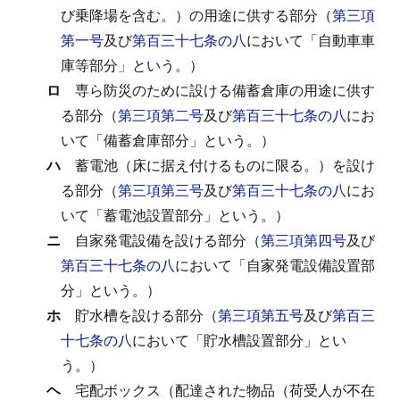
び乗降場を含む。）の用途に供する部分（
第三項
第一号
及び
第百三十七条の八
において「自動車車
庫等部分」という。）
ロ
専ら防災のために設ける備蓄倉庫の用途に供す
る部分（
第三項第二号
及び
第百三十七条の八
にお
いて「備蓄倉庫部分」という。）
ハ
蓄電池（床に据え付けるものに限る。）を設け
る部分（
第三項第三号
及び
第百三十七条の八
にお
いて「蓄電池設置部分」という。）
ニ
自家発電設備を設ける部分（
第三項第四号
及び
第百三十七条の八
において「自家発電設備設置部
分」という。）
ホ
貯水槽を設ける部分（
第三項第五号
及び
第百三
十七条の八
において「貯水槽設置部分」とい
う。）
ヘ
宅配ボックス（配達された物品（荷受人が不在