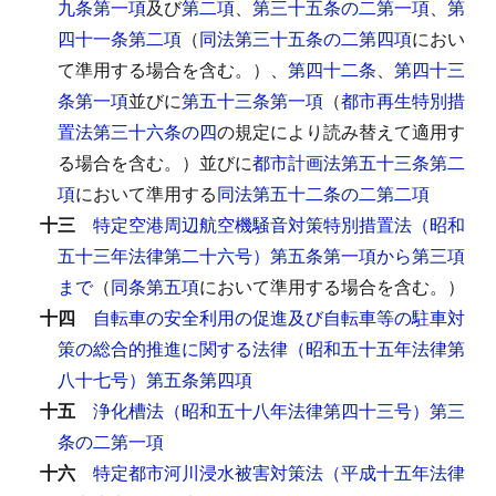
九条第一項
及び
第二項
、
第三十五条の二第一項
、
第
四十一条第二項
（
同法第三十五条の二第四項
におい
て準用する場合を含む。）、
第四十二条
、
第四十三
条第一項
並びに
第五十三条第一項
（
都市再生特別措
置法第三十六条の四
の規定により読み替えて適用す
る場合を含む。）並びに
都市計画法第五十三条第二
項
において準用する
同法第五十二条の二第二項
十三
特定空港周辺航空機騒音対策特別措置法（昭和
五十三年法律第二十六号）第五条第一項から第三項
まで
（
同条第五項
において準用する場合を含む。）
十四
自転車の安全利用の促進及び自転車等の駐車対
策の総合的推進に関する法律（昭和五十五年法律第
八十七号）第五条第四項
十五
浄化槽法（昭和五十八年法律第四十三号）第三
条の二第一項
十六
特定都市河川浸水被害対策法（平成十五年法律