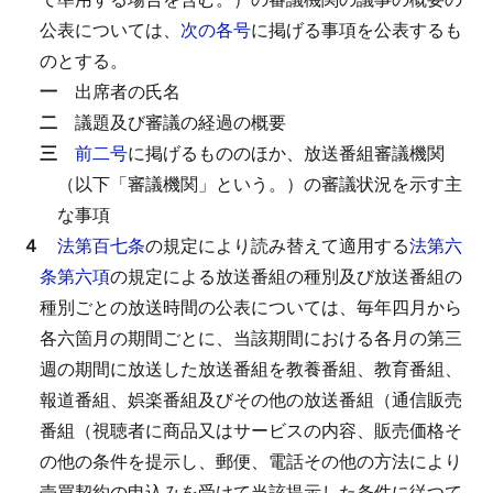
公表については、
次の各号
に掲げる事項を公表するも
のとする。
一
出席者の氏名
二
議題及び審議の経過の概要
三
前二号
に掲げるもののほか、放送番組審議機関
（以下「審議機関」という。）の審議状況を示す主
な事項
４
法第百七条
の規定により読み替えて適用する
法第六
条第六項
の規定による放送番組の種別及び放送番組の
種別ごとの放送時間の公表については、毎年四月から
各六箇月の期間ごとに、当該期間における各月の第三
週の期間に放送した放送番組を教養番組、教育番組、
報道番組、娯楽番組及びその他の放送番組（通信販売
番組（視聴者に商品又はサービスの内容、販売価格そ
の他の条件を提示し、郵便、電話その他の方法により
売買契約の申込みを受けて当該提示した条件に従つて