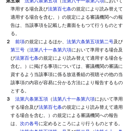
第五条
法第六条第五項
（
法第八十一条第六項
において
準用する場合及び
法第百七条
の規定により読み替えて
適用する場合を含む。）の規定による審議機関への報
告は、当該事項を記載した書面をもつて行うものとす
る。
２
前項
の規定によるほか、
法第六条第五項第二号
及び
第三号
（
法第八十一条第六項
において準用する場合及
び
法第百七条
の規定により読み替えて適用する場合を
含む。）に掲げる事項については、審議機関の審議に
資するよう当該事項に係る放送番組の視聴その他の当
該事項の内容が容易に分かる方法により報告するもの
とする。
３
法第六条第五項
（
法第八十一条第六項
において準用
する場合及び
法第百七条
の規定により読み替えて適用
する場合を含む。）の規定による審議機関への報告
は、
次の各号
に定めるところにより行うものとする。