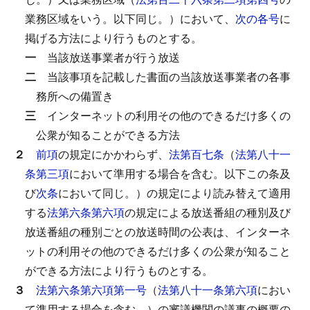
業務区域をいう。以下同じ。）において、
次の各号
に
掲げる方法により行うものとする。
一
当該放送事業者が行う放送
二
当該事項を記載した書面の当該放送事業者の各事
務所への備置き
三
インターネットの利用その他のできるだけ多くの
公衆が知ることができる方法
２
前項
の規定にかかわらず、
法第百七条
（
法第八十一
条第三項
において準用する場合を含む。以下この条及
び
次条
において同じ。）の規定により読み替えて適用
する
法第六条第六項
の規定による放送番組の種別及び
放送番組の種別ごとの放送時間の公表は、インターネ
ットの利用その他のできるだけ多くの公衆が知ること
ができる方法により行うものとする。
３
法第六条第六項第一号
（
法第八十一条第六項
におい
て準用する場合を含む。）の審議機関の議事の概要の