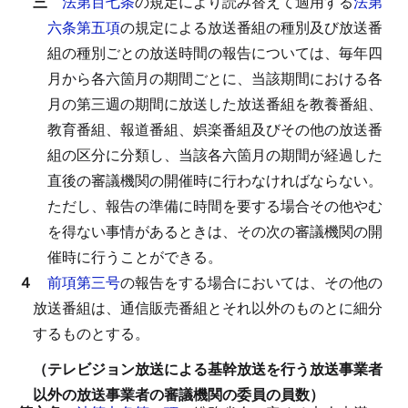
三
法第百七条
の規定により読み替えて適用する
法第
六条第五項
の規定による放送番組の種別及び放送番
組の種別ごとの放送時間の報告については、毎年四
月から各六箇月の期間ごとに、当該期間における各
月の第三週の期間に放送した放送番組を教養番組、
教育番組、報道番組、娯楽番組及びその他の放送番
組の区分に分類し、当該各六箇月の期間が経過した
直後の審議機関の開催時に行わなければならない。
ただし、報告の準備に時間を要する場合その他やむ
を得ない事情があるときは、その次の審議機関の開
催時に行うことができる。
４
前項第三号
の報告をする場合においては、その他の
放送番組は、通信販売番組とそれ以外のものとに細分
するものとする。
（テレビジョン放送による基幹放送を行う放送事業者
以外の放送事業者の審議機関の委員の員数）