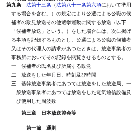
第九条
法第十三条
（
法第八十一条第六項
において準用
する場合を含む。）の規定により公選による公職の候
補者の政見放送その他選挙運動に関する放送（以下
「候補者放送」という。）をした場合には、次に掲げ
る事項を記録するものとし、公選による公職の候補者
又はその代理人の請求があつたときは、放送事業者の
事務所においてその記録を閲覧させるものとする。
一
候補者の氏名及び所属する政党
二
放送をした年月日、時刻及び時間
三
基幹放送事業者にあつては放送をした放送局、一
般放送事業者にあつては放送をした電気通信設備及
び使用した周波数
第三章 日本放送協会等
第一節 通則