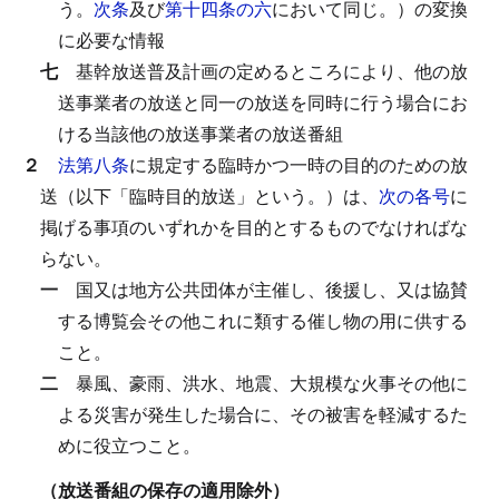
う。
次条
及び
第十四条の六
において同じ。）の変換
に必要な情報
七
基幹放送普及計画の定めるところにより、他の放
送事業者の放送と同一の放送を同時に行う場合にお
ける当該他の放送事業者の放送番組
２
法第八条
に規定する臨時かつ一時の目的のための放
送（以下「臨時目的放送」という。）は、
次の各号
に
掲げる事項のいずれかを目的とするものでなければな
らない。
一
国又は地方公共団体が主催し、後援し、又は協賛
する博覧会その他これに類する催し物の用に供する
こと。
二
暴風、豪雨、洪水、地震、大規模な火事その他に
よる災害が発生した場合に、その被害を軽減するた
めに役立つこと。
（放送番組の保存の適用除外）