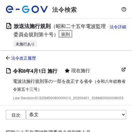
法令検索
放送法施行規則
（昭和二十五年電波監理
法令詳細
委員会規則第十号）
未施行あり
法令改正履歴
現在施行
令和8年4月1日 施行
電波法施行規則等の一部を改正する省令
（令和八年総務省
令第五十三号）
Law RevisionID:325M50080000010_20260401_508M60000008053
目次