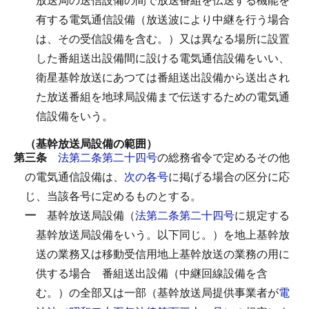
有する電気通信設備（放送波により中継を行う場合
は、その受信設備を含む。）又は異なる場所に設置
した番組送出設備間に設ける電気通信設備をいい、
衛星基幹放送にあつては番組送出設備から送出され
た放送番組を地球局設備まで伝送するための電気通
信設備をいう。
（基幹放送局設備の範囲）
第三条
法第二条第二十四号
の総務省令で定めるその他
の電気通信設備は、
次の各号
に掲げる場合の区分に応
じ、当該各号に定めるものとする。
一
基幹放送局設備（
法第二条第二十四号
に規定する
基幹放送局設備をいう。以下同じ。）を地上基幹放
送の業務又は移動受信用地上基幹放送の業務の用に
供する場合
番組送出設備（中継回線設備を含
む。）の全部又は一部（基幹放送局提供事業者が
電