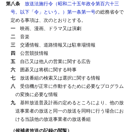
第八条
放送法施行令（昭和二十五年政令第百六十三
号。以下「令」という。）第一条第一号
の総務省令で
定める事項は、次のとおりとする。
一
映画、漫画、ドラマ又は演劇
二
音楽
三
交通情報、道路情報又は駐車場情報
四
公営競技情報
五
自己又は他人の営業に関する広告
六
囲碁又は将棋に関する時事
七
放送番組の検索又は選択に関する情報
八
受信機が正常に作動するために必要なプログラム
の変換に必要な情報
九
基幹放送普及計画の定めるところにより、他の放
送事業者の放送と同一の放送を同時に行う場合にお
ける当該他の放送事業者の放送番組
（候補者放送の記録の閲覧）