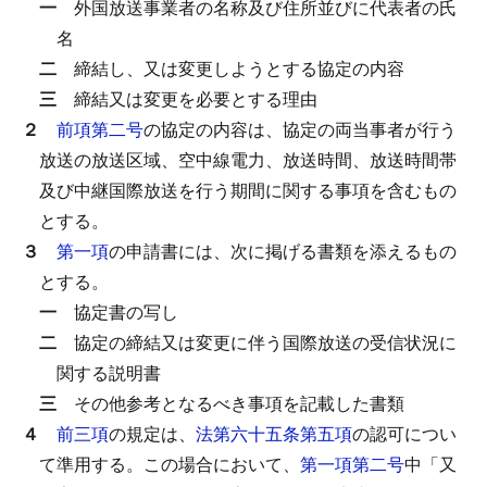
一
外国放送事業者の名称及び住所並びに代表者の氏
名
二
締結し、又は変更しようとする協定の内容
三
締結又は変更を必要とする理由
２
前項第二号
の協定の内容は、協定の両当事者が行う
放送の放送区域、空中線電力、放送時間、放送時間帯
及び中継国際放送を行う期間に関する事項を含むもの
とする。
３
第一項
の申請書には、次に掲げる書類を添えるもの
とする。
一
協定書の写し
二
協定の締結又は変更に伴う国際放送の受信状況に
関する説明書
三
その他参考となるべき事項を記載した書類
４
前三項
の規定は、
法第六十五条第五項
の認可につい
て準用する。
この場合において、
第一項第二号
中「又