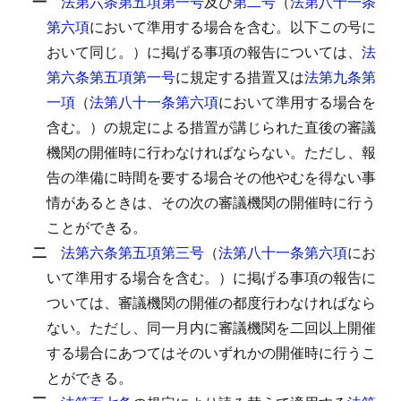
一
法第六条第五項第一号
及び
第二号
（
法第八十一条
第六項
において準用する場合を含む。以下この号に
おいて同じ。）に掲げる事項の報告については、
法
第六条第五項第一号
に規定する措置又は
法第九条第
一項
（
法第八十一条第六項
において準用する場合を
含む。）の規定による措置が講じられた直後の審議
機関の開催時に行わなければならない。
ただし、報
告の準備に時間を要する場合その他やむを得ない事
情があるときは、その次の審議機関の開催時に行う
ことができる。
二
法第六条第五項第三号
（
法第八十一条第六項
にお
いて準用する場合を含む。）に掲げる事項の報告に
ついては、審議機関の開催の都度行わなければなら
ない。
ただし、同一月内に審議機関を二回以上開催
する場合にあつてはそのいずれかの開催時に行うこ
とができる。