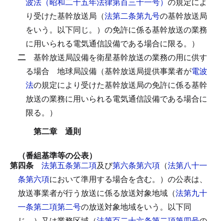
波法（昭和二十五年法律第百三十一号）
の規定によ
り受けた基幹放送局（
法第二条第九号
の基幹放送局
をいう。以下同じ。）の免許に係る基幹放送の業務
に用いられる電気通信設備である場合に限る。）
二
基幹放送局設備を衛星基幹放送の業務の用に供す
る場合
地球局設備（基幹放送局提供事業者が
電波
法
の規定により受けた基幹放送局の免許に係る基幹
放送の業務に用いられる電気通信設備である場合に
限る。）
第二章 通則
（番組基準等の公表）
第四条
法第五条第二項
及び
第六条第六項
（
法第八十一
条第六項
において準用する場合を含む。）の公表は、
放送事業者が行う放送に係る放送対象地域（
法第九十
一条第二項第二号
の放送対象地域をいう。以下同
じ。）又は業務区域（
法第百二十六条第二項第四号
の