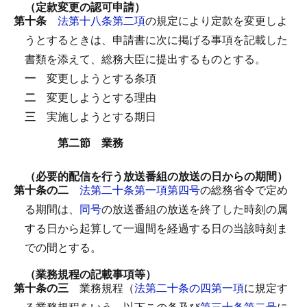
（定款変更の認可申請）
第十条
法第十八条第二項
の規定により定款を変更しよ
うとするときは、申請書に次に掲げる事項を記載した
書類を添えて、総務大臣に提出するものとする。
一
変更しようとする条項
二
変更しようとする理由
三
実施しようとする期日
第二節 業務
（必要的配信を行う放送番組の放送の日からの期間）
第十条の二
法第二十条第一項第四号
の総務省令で定め
る期間は、
同号
の放送番組の放送を終了した時刻の属
する日から起算して一週間を経過する日の当該時刻ま
での間とする。
（業務規程の記載事項等）
第十条の三
業務規程（
法第二十条の四第一項
に規定す
る業務規程をいう。以下この条及び
第三十条第二号
に