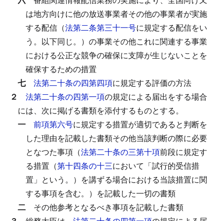
は地方向けに他の放送事業者その他の事業者が実施
する配信（
法第二条第三十一号
に規定する配信をい
う。以下同じ。）の事業その他これに関連する事業
における公正な競争の確保に支障が生じないことを
確保するための措置
七
法第二十条の四第四項
に規定する評価の方法
２
法第二十条の四第一項
の規定による届出をする場合
には、次に掲げる書類を添付するものとする。
一
前項第六号
に規定する措置が適切であると判断を
した理由を記載した書類その他当該判断の際に必要
となつた事項（
法第二十条の三第十項
前段に規定す
る措置（
第十四条の十三
において「試行的受信措
置」という。）を講ずる場合における当該措置に関
する事項を含む。）を記載した一切の書類
二
その他参考となるべき事項を記載した書類
３
総務大臣は、
法第二十条の四第一項
の規定による届