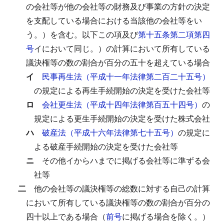
の会社等が他の会社等の財務及び事業の方針の決定
を支配している場合における当該他の会社等をい
う。）を含む。以下この項及び
第十五条第二項第四
号
イにおいて同じ。）の計算において所有している
議決権等の数の割合が百分の五十を超えている場合
イ
民事再生法（平成十一年法律第二百二十五号）
の規定による再生手続開始の決定を受けた会社等
ロ
会社更生法（平成十四年法律第百五十四号）
の
規定による更生手続開始の決定を受けた株式会社
ハ
破産法（平成十六年法律第七十五号）
の規定に
よる破産手続開始の決定を受けた会社等
ニ
その他イからハまでに掲げる会社等に準ずる会
社等
二
他の会社等の議決権等の総数に対する自己の計算
において所有している議決権等の数の割合が百分の
四十以上である場合（
前号
に掲げる場合を除く。）