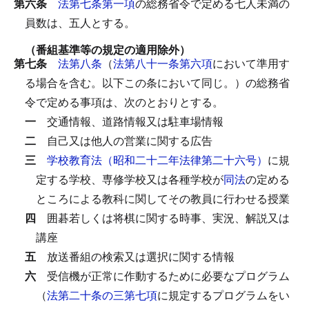
第六条
法第七条第一項
の総務省令で定める七人未満の
員数は、五人とする。
（番組基準等の規定の適用除外）
第七条
法第八条
（
法第八十一条第六項
において準用す
る場合を含む。以下この条において同じ。）の総務省
令で定める事項は、次のとおりとする。
一
交通情報、道路情報又は駐車場情報
二
自己又は他人の営業に関する広告
三
学校教育法（昭和二十二年法律第二十六号）
に規
定する学校、専修学校又は各種学校が
同法
の定める
ところによる教科に関してその教員に行わせる授業
四
囲碁若しくは将棋に関する時事、実況、解説又は
講座
五
放送番組の検索又は選択に関する情報
六
受信機が正常に作動するために必要なプログラム
（
法第二十条の三第七項
に規定するプログラムをい