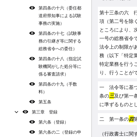
第四条の十六（委任都
第十三条の六 
道府県知事による試験
項（第二号を除
事務の実施）
ところにより、
第四条の十七（試験事
一号の総務省令
務の引継ぎ等に関する
法令上の制限が
総務省令への委任）
務（以下「特定
第四条の十八（指定試
特定業務を行う
験機関がした処分等に
り、行うことが
係る審査請求）
第四条の十九（手数
一 法令等に基
料）
条の
三
及び第一
第五条
に準ずるものと
第三章 登録
二 第一条の
四
第六条（登録）
第六条の二（登録の申
（行政書士に関