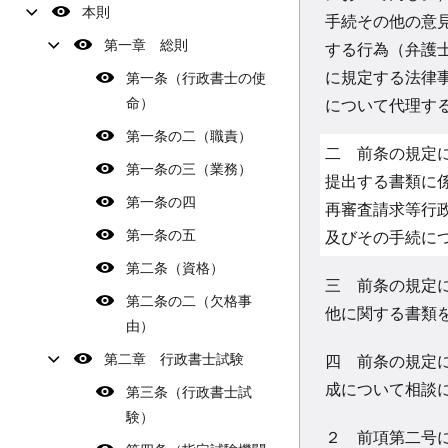
本則
手続その他の意
第一章 総則
する行為（弁護
に規定する法律
第一条（行政書士の使
命）
について代理す
第一条の二（職責）
二 前条の規定
第一条の三（業務）
提出する書類に
第一条の四
再審査請求等行
第一条の五
及びその手続に
第二条（資格）
三 前条の規定
第二条の二（欠格事
他に関する書類
由）
第二章 行政書士試験
四 前条の規定
成について相談
第三条（行政書士試
験）
２ 前項第二号