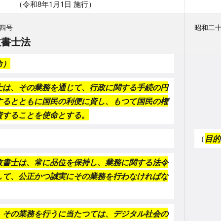
（令和8年1月1日 施行）
四号
昭和二
政書士法
命）
士は、その業務を通じて、行政に関する手続の円
するとともに国民の利便に資し、もつて国民の権
資することを使命とする。
（
目的
政書士は、常に品位を保持し、業務に関する法令
して、公正かつ誠実にその業務を行わなければな
、その業務を行うに当たつては、デジタル社会の