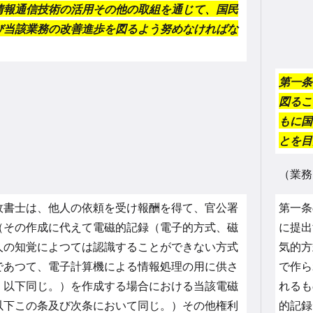
情報通信技術の活用その他の取組を通じて、国民
び当該業務の改善進歩を図るよう努めなければな
第一条
図るこ
もに国
とを目
（業務
書士は、他人の依頼を受け報酬を得て、官公署
第一条
（その作成に代えて電磁的記録（電子的方式、磁
に提出
人の知覚によつては認識することができない方式
気的方
であつて、電子計算機による情報処理の用に供さ
で作ら
。以下同じ。）を作成する場合における当該電磁
れるも
以下この条及び次条において同じ。）その他権利
的記録