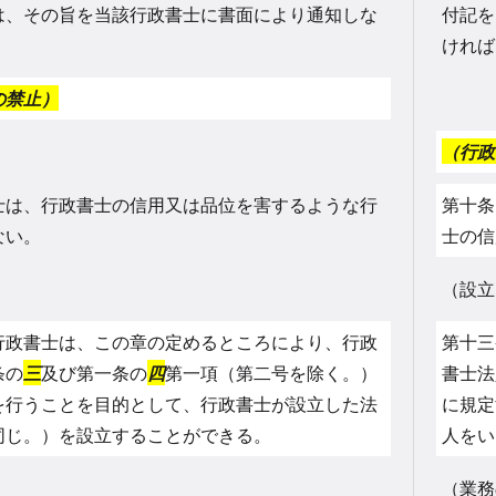
は、その旨を当該行政書士に書面により通知しな
付記を
。
ければ
の禁止）
（行政
士は、行政書士の信用又は品位を害するような行
第十条
ない。
士の信
（設立
行政書士は、この章の定めるところにより、行政
第十三
条の
三
及び第一条の
四
第一項（第二号を除く。）
書士法
を行うことを目的として、行政書士が設立した法
に規定
同じ。）を設立することができる。
人をい
（業務