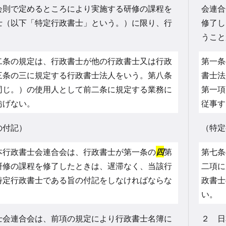
会則で定めるところにより実施する研修の課程を
会連合
士（以下「特定行政書士」という。）に限り、行
修了し
。
うこと
条の規定は、行政書士が他の行政書士又は行政
第一条
三条の三に規定する行政書士法人をいう。第八条
書士法
同じ。）の使用人として前二条に規定する業務に
第一項
妨げない。
従事す
の付記）
（特定
本行政書士会連合会は、行政書士が第一条の
四
第
第七条
研修の課程を修了したときは、遅滞なく、当該行
二項に
特定行政書士である旨の付記をしなければならな
政書士
い。
士会連合会は、前項の規定により行政書士名簿に
２ 日