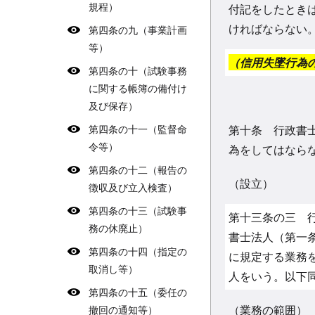
規程）
付記をしたとき
ければならない
第四条の九（事業計画
等）
（信用失墜行為
第四条の十（試験事務
に関する帳簿の備付け
及び保存）
第四条の十一（監督命
第十条 行政書
令等）
為をしてはなら
第四条の十二（報告の
（設立）
徴収及び立入検査）
第四条の十三（試験事
第十三条の三 
務の休廃止）
書士法人（第一
第四条の十四（指定の
に規定する業務
取消し等）
人をいう。以下
第四条の十五（委任の
（業務の範囲）
撤回の通知等）