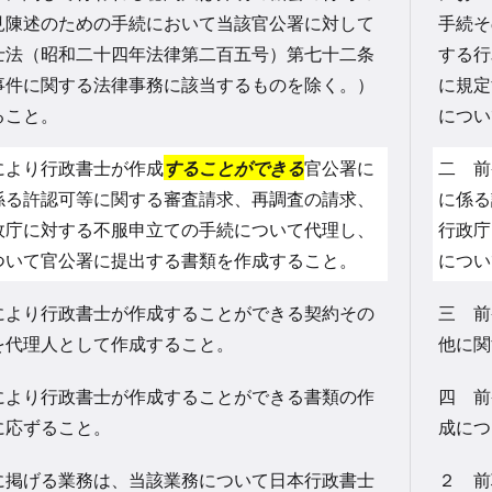
見陳述のための手続において当該官公署に対して
手続そ
士法（昭和二十四年法律第二百五号）第七十二条
する行
事件に関する法律事務に該当するものを除く。）
に規定
ること。
につい
により行政書士が作成
することができる
官公署に
二 前
係る許認可等に関する審査請求、再調査の請求、
に係る
政庁に対する不服申立ての手続について代理し、
行政庁
ついて官公署に提出する書類を作成すること。
につい
により行政書士が作成することができる契約その
三 前
を代理人として作成すること。
他に関
により行政書士が作成することができる書類の作
四 前
に応ずること。
成につ
に掲げる業務は、当該業務について日本行政書士
２ 前