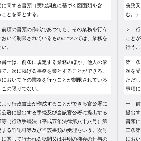
明に関する書類（実地調査に基づく図面類を含
義務又
ることを業とする。
む。）
、前項の書類の作成であつても、その業務を行う
２ 行
において制限されているものについては、業務を
ことが
ない。
行うこ
書士は、前条に規定する業務のほか、他人の依
第一条
得て、次に掲げる事務を業とすることができる。
頼を受
律においてその業務を行うことが制限されている
ただし
、この限りでない。
事項に
により行政書士が作成することができる官公署に
一 前
官公署に提出する手続及び当該官公署に提出する
提出す
可等（行政手続法（平成五年法律第八十八号）第
書類に
定する許認可等及び当該書類の受理をいう。次号
二条第
）に関して行われる聴聞又は弁明の機会の付与の
におい