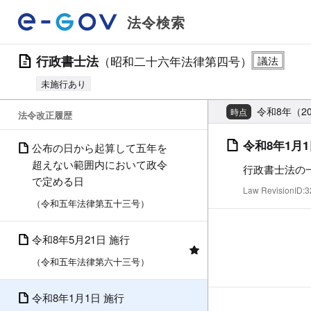
法令検索
行政書士法
（昭和二十六年法律第四号）
未施行あり
令和8年（2
時点
法令改正履歴
令和8年1月1
公布の日から起算して五年を
超えない範囲内において政令
行政書士法の
で定める日
Law RevisionID
（令和五年法律第五十三号）
令和8年5月21日 施行
（令和五年法律第六十三号）
令和8年1月1日 施行