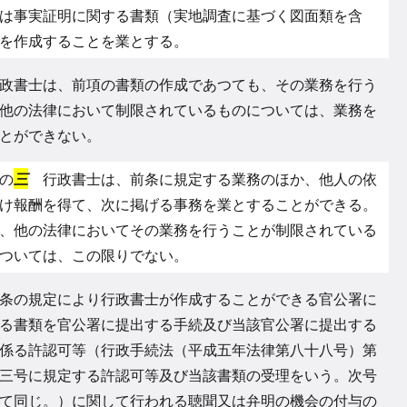
は事実証明に関する書類（実地調査に基づく図面類を含
を作成することを業とする。
政書士は、前項の書類の作成であつても、その業務を行う
他の法律において制限されているものについては、業務を
とができない。
の
三
行政書士は、前条に規定する業務のほか、他人の依
け報酬を得て、次に掲げる事務を業とすることができる。
、他の法律においてその業務を行うことが制限されている
ついては、この限りでない。
条の規定により行政書士が作成することができる官公署に
る書類を官公署に提出する手続及び当該官公署に提出する
係る許認可等（行政手続法（平成五年法律第八十八号）第
三号に規定する許認可等及び当該書類の受理をいう。次号
て同じ。）に関して行われる聴聞又は弁明の機会の付与の