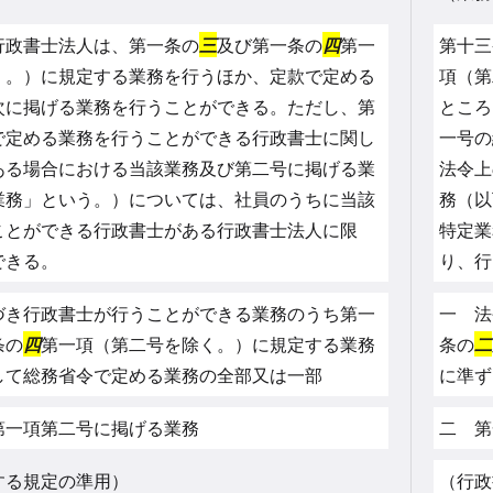
行政書士法人は、第一条の
三
及び第一条の
四
第一
第十三
く。）に規定する業務を行うほか、定款で定める
項（第
次に掲げる業務を行うことができる。ただし、第
ところ
で定める業務を行うことができる行政書士に関し
一号の
ある場合における当該業務及び第二号に掲げる業
法令上
業務」という。）については、社員のうちに当該
務（以
ことができる行政書士がある行政書士法人に限
特定業
できる。
り、行
づき行政書士が行うことができる業務のうち第一
一 法
条の
四
第一項（第二号を除く。）に規定する業務
条の
二
して総務省令で定める業務の全部又は一部
に準ず
第一項第二号に掲げる業務
二 第
する規定の準用）
（行政