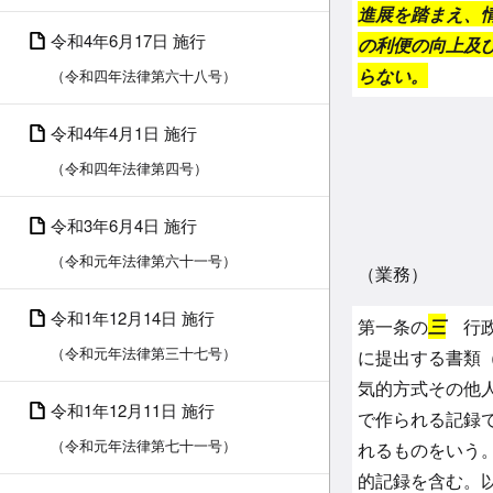
進展を踏まえ、
令和4年6月17日 施行
の利便の向上及
らない。
（令和四年法律第六十八号）
令和4年4月1日 施行
（令和四年法律第四号）
令和3年6月4日 施行
（令和元年法律第六十一号）
（業務）
令和1年12月14日 施行
第一条の
三
行政
（令和元年法律第三十七号）
に提出する書類
気的方式その他
令和1年12月11日 施行
で作られる記録
（令和元年法律第七十一号）
れるものをいう
的記録を含む。