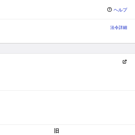
ヘルプ
法令詳細
ン（選択すると条文の表示方法が変わります）
旧