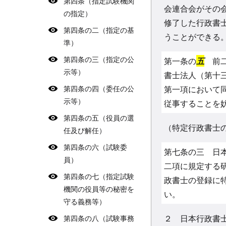
第四条（指定試験機関
会連合会がその
の指定）
修了した行政書
第四条の二（指定の基
うことができる
準）
第四条の三（指定の公
第一条の
五
前二
示等）
書士法人（第十
第四条の四（委任の公
第一項において
示等）
従事することを
第四条の五（役員の選
（特定行政書士
任及び解任）
第四条の六（試験委
第七条の三 日
員）
二項に規定する
第四条の七（指定試験
政書士の登録に
機関の役員等の秘密を
い。
守る義務等）
２ 日本行政書
第四条の八（試験事務