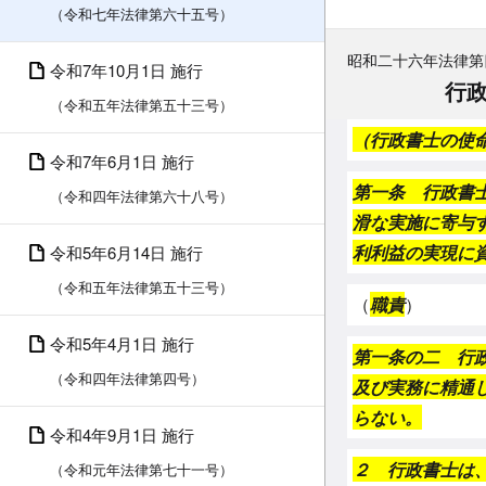
（令和七年法律第六十五号）
昭和二十六年法律第
令和7年10月1日 施行
行
（令和五年法律第五十三号）
（行政書士の使
令和7年6月1日 施行
第一条 行政書
（令和四年法律第六十八号）
滑な実施に寄与
利利益の実現に
令和5年6月14日 施行
（令和五年法律第五十三号）
（
職責
）
令和5年4月1日 施行
第一条の二 行
（令和四年法律第四号）
及び実務に精通
らない。
令和4年9月1日 施行
２ 行政書士は
（令和元年法律第七十一号）