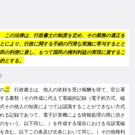
 この法律は、行政書士の制度を定め、その業務の適正を
とにより、行政に関する手続の円滑な実施に寄与するとと
民の利便に資し、もつて国民の権利利益の実現に資するこ
的とする。
）
の
二
行政書士は、他人の依頼を受け報酬を得て、官公署
する書類（その作成に代えて電磁的記録（電子的方式、磁
式その他人の知覚によつては認識することができない方式
れる記録であつて、電子計算機による情報処理の用に供さ
のをいう。以下同じ。）を作成する場合における当該電磁
を含む。以下この条及び次条において同じ。）その他権利