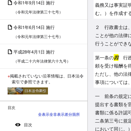
令和1年9月14日 施行
義務又は事実証
（令和元年法律第三十七号）
む。）を作成す
２ 行政書士は
令和1年6月14日 施行
ことが他の法律
（令和元年法律第三十七号）
行うことができ
平成28年4月1日 施行
第一条の
四
行政
（平成二十六年法律第六十九号）
頼を受け報酬を
ただし、他の法
※
掲載されていない沿革情報は、日本法令
索引で参照できます。
事項については
一 前条の規定
提出する書類を
目次
書類に係る許認
全表示
全非表示
差分箇所
二条第三号に規
目次
において同じ。