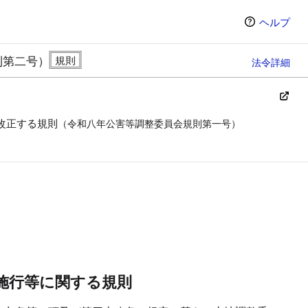
ヘルプ
則第二号）
法令詳細
改正する規則
（令和八年公害等調整委員会規則第一号）
ン（選択すると条文の表示方法が変わります）
施行等に関する規則