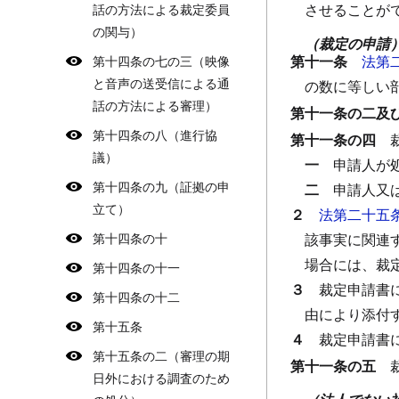
させることが
話の方法による裁定委員
の関与）
（裁定の申請
第十一条
法第
第十四条の七の三（映像
と音声の送受信による通
の数に等しい
話の方法による審理）
第十一条の二及
第十四条の八（進行協
第十一条の四
議）
一
申請人が
第十四条の九（証拠の申
二
申請人又
立て）
２
法第二十五
第十四条の十
該事実に関連
場合には、裁
第十四条の十一
３
裁定申請書
第十四条の十二
由により添付
第十五条
４
裁定申請書
第十五条の二（審理の期
第十一条の五
日外における調査のため