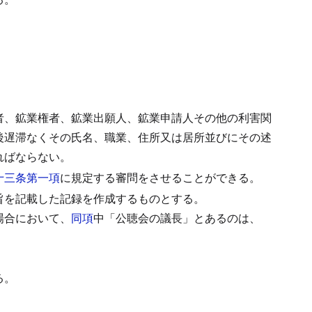
者、鉱業権者、鉱業出願人、鉱業申請人その他の利害関
後遅滞なくその氏名、職業、住所又は居所並びにその述
ればならない。
十三条第一項
に規定する審問をさせることができる。
旨を記載した記録を作成するものとする。
場合において、
同項
中「公聴会の議長」とあるのは、
る。