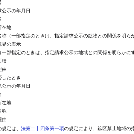
号
求公示の年月日
名
所在地
名称（一部指定のときは、指定請求公示の鉱物との関係を明ら
境界の表示
（一部指定のときは、指定請求公示の地域との関係を明らかに
面積
理由
否したとき
求公示の年月日
名
所在地
名称
理由
の規定は、
法第二十四条第一項
の規定により、鉱区禁止地域の