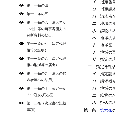
イ
指定番
第十一条の四
ロ
指定請
第十一条の五
ハ
請求者
第十一条の六（法人でな
ニ
地域の
い社団等の当事者能力の
ホ
鉱物の
判断資料の提出）
ヘ
地域の
第十一条の七（法定代理
ト
地域図
権等の証明）
チ
地域の
第十一条の八（法定代理
リ
指定の
権の消滅等の届出）
二
指定を拒
第十一条の九（法人の代
イ
指定請
表者等への準用）
ロ
請求者
ハ
地域の
第十一条の十（裁定手続
の中断及び受継）
ニ
鉱物の
ホ
拒否の
第十二条（決定書の記載
事項）
第十条
第六条