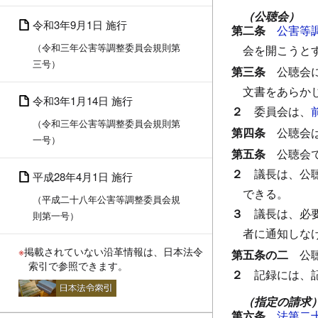
（公聴会）
令和3年9月1日 施行
第二条
公害等
（令和三年公害等調整委員会規則第
会を開こうと
三号）
第三条
公聴会
文書をあらか
令和3年1月14日 施行
２
委員会は、
（令和三年公害等調整委員会規則第
第四条
公聴会
一号）
第五条
公聴会
２
議長は、公
平成28年4月1日 施行
できる。
（平成二十八年公害等調整委員会規
３
議長は、必
則第一号）
者に通知しな
※
掲載されていない沿革情報は、日本法令
第五条の二
公
索引で参照できます。
２
記録には、
（指定の請求
第六条
法第二