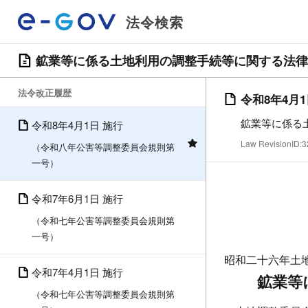
法令検索
鉱業等に係る土地利用の調整手続等に関する法律
法令改正履歴
令和8年4月
鉱業等に係る
令和8年4月1日 施行
Law RevisionID
（令和八年公害等調整委員会規則第
一号）
令和7年6月1日 施行
（令和七年公害等調整委員会規則第
一号）
昭和二十六年土
令和7年4月1日 施行
鉱業等
（令和七年公害等調整委員会規則第