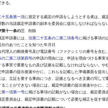
できる。
）
二十五条第一項
に規定する裁定の申請をしようとする者は、裁
部数の当該裁定申請書の副本を委員会に提出しなければならな
び第十一条の三
削除
裁定申請書には、
法第二十五条の二第二項各号
に掲げる事項の
処分のあつたことを知つた年月日
は代理人の郵便番号及び電話番号（ファクシミリの番号を含む
条の二第二項第四号
の申請の理由には、申請を理由づける事実
する事実で重要なもの及び証拠を記載しなければならない。
や
定申請書の提出後速やかに、これらを記載した準備書面を提出
には、立証を要する事由につき、証拠となるべき文書の写しで
することができない場合には、裁定申請書の提出後速やかに、
に
第一項第一号
に掲げる事項の記載がない場合には、裁定委員
裁定委員会は、裁定申請書の記載について必要な補正を促す場