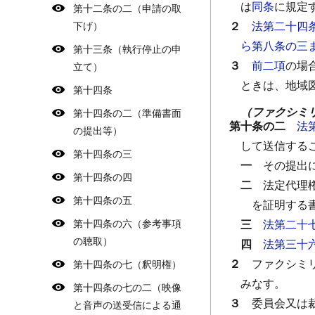
は
同条
に規定
第十二条の二（申請の取
２
法第二十四
下げ）
ら第八条の三
第十三条（執行停止の申
３
前二項
の場
立て）
ときは、地域
第十四条
（ファクシミ
第十四条の二（準備書面
第十条の二
法
の提出等）
して送信する
第十四条の三
一
その提出
第十四条の四
二
法定代理
第十四条の五
を証明する
第十四条の六（参考事項
三
法第二十
の聴取）
四
法第三十
２
ファクシミ
第十四条の七（釈明権）
みなす。
第十四条の七の二（映像
３
委員会又は
と音声の送受信による通