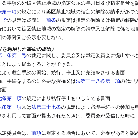
する事項の外鉱区禁止地域の指定公示の年月日及び指定番号を
条第一項
の規定により鉱区禁止地域の指定の解除の請求があつ
まで
の規定は審問に、
前条
の規定は指定の解除又は指定の解除
合において鉱区禁止地域の指定の解除の請求又は解除に係る地
図の添附又は公示を要しない。
リを利用した書面の提出）
第一条第二号
の裁定に関し、委員会又は裁定委員会に提出すべ
ことにより提出することができる。
により裁定手続の開始、続行、停止又は完結をさせる書面
権、手続をするのに必要な授権又は
法第三十八条第一項
の代理
書面
七条第二項
の規定により執行停止を申し立てる書面
六条第一項
又は
法第三十七条
の規定により審理手続への参加を
リを利用して書面が提出されたときは、委員会が受信した時に
裁定委員会は、
前項
に規定する場合において、必要があると認