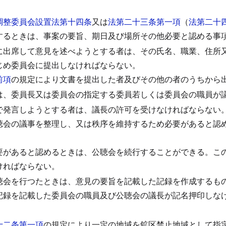
調整委員会設置法第十四条
又は
法第二十三条第一項
（
法第二十
するときは、事案の要旨、期日及び場所その他必要と認める事
に出席して意見を述べようとする者は、その氏名、職業、住所
じめ委員会に提出しなければならない。
前項
の規定により文書を提出した者及びその他の者のうちから
は、委員長又は委員会の指定する委員若しくは委員会の職員が
で発言しようとする者は、議長の許可を受けなければならない
聴会の議事を整理し、又は秩序を維持するため必要があると認
要があると認めるときは、公聴会を続行することができる。
こ
ければならない。
聴会を行つたときは、意見の要旨を記載した記録を作成するも
記録を記載した委員会の職員及び公聴会の議長が記名押印しな
）
十二条第一項
の規定により一定の地域を鉱区禁止地域として指