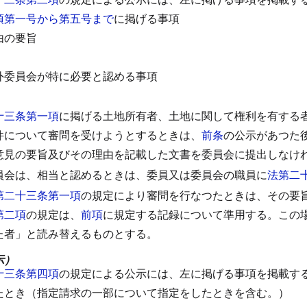
項第一号から第五号まで
に掲げる事項
由の要旨
外委員会が特に必要と認める事項
十三条第一項
に掲げる土地所有者、土地に関して権利を有する
件について審問を受けようとするときは、
前条
の公示があつた
意見の要旨及びその理由を記載した文書を委員会に提出しなけ
員会は、相当と認めるときは、委員又は委員会の職員に
法第二
第二十三条第一項
の規定により審問を行なつたときは、その要
第二項
の規定は、
前項
に規定する記録について準用する。
この
た者」と読み替えるものとする。
示）
十三条第四項
の規定による公示には、左に掲げる事項を掲載す
たとき（指定請求の一部について指定をしたときを含む。）