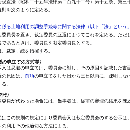
会設置法（昭和二十五年法律第二百九十二号）第十五条、第三
規則を次のように定める。
）
に係る土地利用の調整手続等に関する法律（以下「法」という
定委員長を置き、裁定委員の互選によつてこれを定める。
ただ
員であるときは、委員長を裁定委員長とする。
は、裁定手続を指揮する。
避の申立ての方式等）
斥又は忌避の申立ては、委員会に対し、その原因を記載した書
避の原因は、
前項
の申立てをした日から三日以内に、疎明しな
する。
交代）
定委員が代わった場合には、当事者は、従前の審理の結果を陳
又はこの規則の規定により委員会又は裁定委員会のする公示は
トの利用その他適切な方法による。