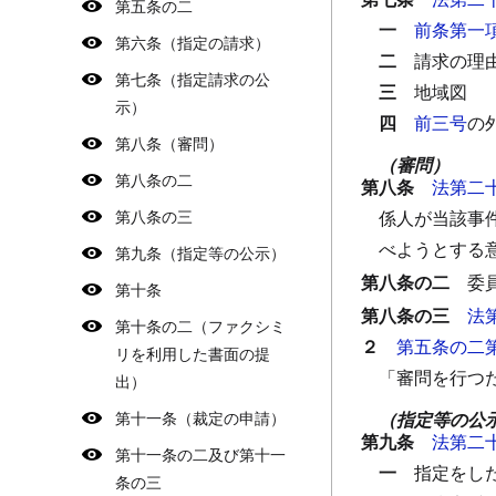
第五条の二
一
前条第一
第六条（指定の請求）
二
請求の理
第七条（指定請求の公
三
地域図
示）
四
前三号
の
第八条（審問）
（審問）
第八条の二
第八条
法第二
第八条の三
係人が当該事
べようとする
第九条（指定等の公示）
第八条の二
委
第十条
第八条の三
法
第十条の二（ファクシミ
２
第五条の二
リを利用した書面の提
「審問を行つ
出）
第十一条（裁定の申請）
（指定等の公
第九条
法第二
第十一条の二及び第十一
一
指定をし
条の三