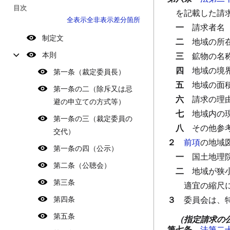
目次
を記載した請
全表示
全非表示
差分箇所
一
請求者名
制定文
二
地域の所
本則
三
鉱物の名
四
地域の境
第一条（裁定委員長）
五
地域の面
第一条の二（除斥又は忌
六
請求の理
避の申立ての方式等）
七
地域内の
第一条の三（裁定委員の
八
その他参
交代）
２
前項
の地域
第一条の四（公示）
一
国土地理
第二条（公聴会）
二
地域が狭
第三条
適宜の縮尺
第四条
３
委員会は、
第五条
（指定請求の
第七条
法第二