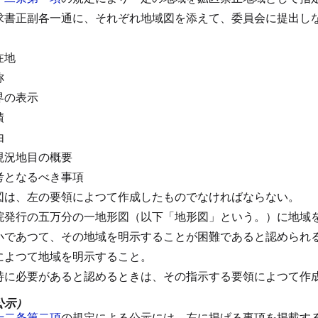
求書正副各一通に、それぞれ地域図を添えて、委員会に提出し
在地
称
界の表示
積
由
現況地目の概要
考となるべき事項
図は、左の要領によつて作成したものでなければならない。
院発行の五万分の一地形図（以下「地形図」という。）に地域
小であつて、その地域を明示することが困難であると認められ
によつて地域を明示すること。
特に必要があると認めるときは、その指示する要領によつて作
公示）
十二条第二項
の規定による公示には、左に掲げる事項を掲載す