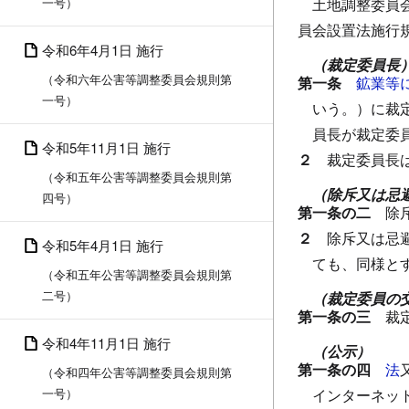
一号）
土地調整委員
員会設置法施行
令和6年4月1日 施行
（裁定委員長
（令和六年公害等調整委員会規則第
第一条
鉱業等
一号）
いう。）に裁
員長が裁定委
令和5年11月1日 施行
２
裁定委員長
（令和五年公害等調整委員会規則第
（除斥又は忌
四号）
第一条の二
除
２
除斥又は忌
令和5年4月1日 施行
ても、同様と
（令和五年公害等調整委員会規則第
二号）
（裁定委員の
第一条の三
裁
令和4年11月1日 施行
（公示）
第一条の四
法
（令和四年公害等調整委員会規則第
一号）
インターネッ