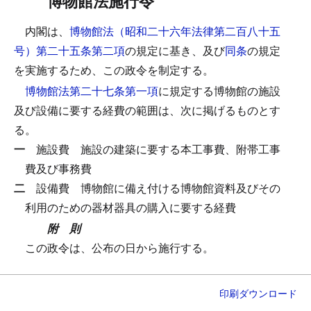
博物館法施行令
内閣は、
博物館法（昭和二十六年法律第二百八十五
号）第二十五条第二項
の規定に基き、及び
同条
の規定
を実施するため、この政令を制定する。
博物館法第二十七条第一項
に規定する博物館の施設
及び設備に要する経費の範囲は、次に掲げるものとす
る。
一
施設費
施設の建築に要する本工事費、附帯工事
費及び事務費
二
設備費
博物館に備え付ける博物館資料及びその
利用のための器材器具の購入に要する経費
附 則
この政令は、公布の日から施行する。
印刷
ダウンロード