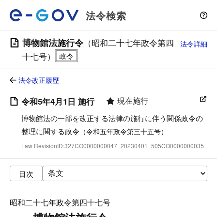
法令検索
博物館法施行令
（昭和二十七年政令第四
法令詳細
十七号）
法令改正履歴
現在施行
令和5年4月1日 施行
博物館法の一部を改正する法律の施行に伴う関係政令の
整理に関する政令
（令和五年政令第三十五号）
Law RevisionID:327CO0000000047_20230401_505CO0000000035
目次
昭和二十七年政令第四十七号