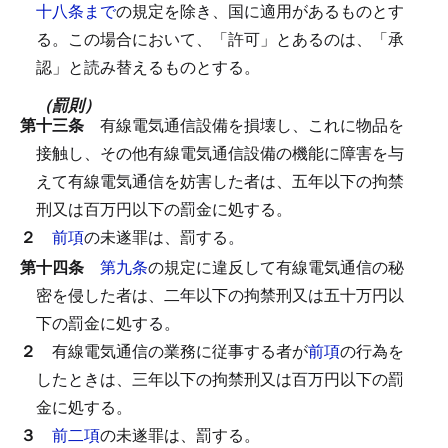
十八条まで
の規定を除き、国に適用があるものとす
る。
この場合において、「許可」とあるのは、「承
認」と読み替えるものとする。
（罰則）
第十三条
有線電気通信設備を損壊し、これに物品を
接触し、その他有線電気通信設備の機能に障害を与
えて有線電気通信を妨害した者は、五年以下の拘禁
刑又は百万円以下の罰金に処する。
２
前項
の未遂罪は、罰する。
第十四条
第九条
の規定に違反して有線電気通信の秘
密を侵した者は、二年以下の拘禁刑又は五十万円以
下の罰金に処する。
２
有線電気通信の業務に従事する者が
前項
の行為を
したときは、三年以下の拘禁刑又は百万円以下の罰
金に処する。
３
前二項
の未遂罪は、罰する。