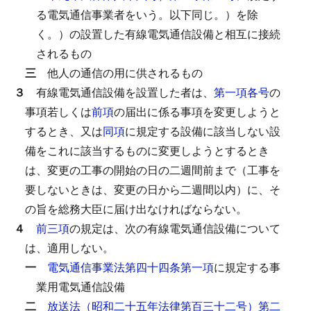
る電気通信事業者をいう。以下同じ。）を除
く。）の設置した有線電気通信設備と相互に接続
されるもの
三
他人の通信の用に供されるもの
３
有線電気通信設備を設置した者は、
第一項各号
の
事項若しくは
前項
の届出に係る事項を変更しようと
するとき、又は
同項
に規定する設備に該当しない設
備をこれに該当するものに変更しようとするとき
は、変更の工事の開始の日の二週間前まで（工事を
要しないときは、変更の日から二週間以内）に、そ
の旨を総務大臣に届け出なければならない。
４
前三項
の規定は、次の有線電気通信設備について
は、適用しない。
一
電気通信事業法第四十四条第一項
に規定する事
業用電気通信設備
二
放送法（昭和二十五年法律第百三十二号）第二