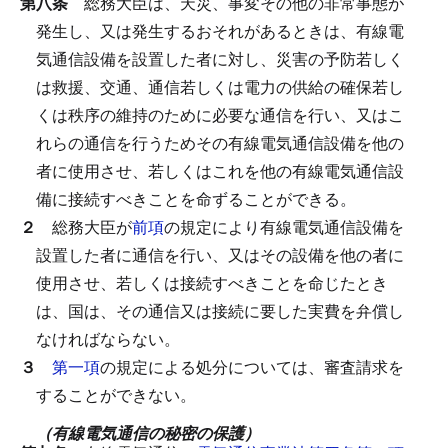
第八条
総務大臣は、天災、事変その他の非常事態が
発生し、又は発生するおそれがあるときは、有線電
気通信設備を設置した者に対し、災害の予防若しく
は救援、交通、通信若しくは電力の供給の確保若し
くは秩序の維持のために必要な通信を行い、又はこ
れらの通信を行うためその有線電気通信設備を他の
者に使用させ、若しくはこれを他の有線電気通信設
備に接続すべきことを命ずることができる。
２
総務大臣が
前項
の規定により有線電気通信設備を
設置した者に通信を行い、又はその設備を他の者に
使用させ、若しくは接続すべきことを命じたとき
は、国は、その通信又は接続に要した実費を弁償し
なければならない。
３
第一項
の規定による処分については、審査請求を
することができない。
（有線電気通信の秘密の保護）