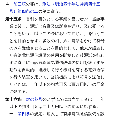
４
前三項
の罪は、
刑法（明治四十年法律第四十五
号）第四条の二
の例に従う。
第十五条
営利を目的とする事業を営む者が、当該事
業に関し、通話（音響又は影像を送り、又は受ける
ことをいう。以下この条において同じ。）を行うこ
とを目的とせずに多数の相手方に電話をかけて符号
のみを受信させることを目的として、他人が設置し
た有線電気通信設備の使用を開始した後通話を行わ
ずに直ちに当該有線電気通信設備の使用を終了する
動作を自動的に連続して行う機能を有する電気通信
を行う装置を用いて、当該機能により符号を送信し
たときは、一年以下の拘禁刑又は百万円以下の罰金
に処する。
第十六条
次の各号
のいずれかに該当する者は、一年
以下の拘禁刑又は二十万円以下の罰金に処する。
一
第四条
の規定に違反して有線電気通信設備を設