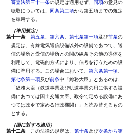
審査法第三十一条
の規定は適用せず、
同項
の意見の
聴取については、
同条第二項
から第五項までの規定
を準用する。
（準用規定）
第十一条
第五条
、
第六条
、
第七条第一項
及び
前条
の
規定は、有線電気通信設備以外の設備であつて、送
信の場所と受信の場所との間の線条その他の導体を
利用して、電磁的方式により、信号を行うための設
備に準用する。
この場合において、
第六条第一項
、
第七条第一項
及び
前条
中「総務大臣」とあるのは、
「総務大臣（鉄道事業及び軌道事業の用に供する設
備にあつては国土交通大臣、政令で定める設備にあ
つては政令で定める行政機関）」と読み替えるもの
とする。
（国に対する適用）
第十二条
この法律の規定は、
第十条
及び
次条から第