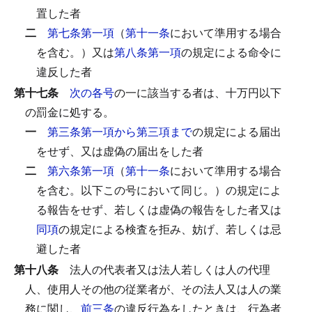
置した者
二
第七条第一項
（
第十一条
において準用する場合
を含む。）又は
第八条第一項
の規定による命令に
違反した者
第十七条
次の各号
の一に該当する者は、十万円以下
の罰金に処する。
一
第三条第一項から第三項まで
の規定による届出
をせず、又は虚偽の届出をした者
二
第六条第一項
（
第十一条
において準用する場合
を含む。以下この号において同じ。）の規定によ
る報告をせず、若しくは虚偽の報告をした者又は
同項
の規定による検査を拒み、妨げ、若しくは忌
避した者
第十八条
法人の代表者又は法人若しくは人の代理
人、使用人その他の従業者が、その法人又は人の業
務に関し、
前三条
の違反行為をしたときは、行為者