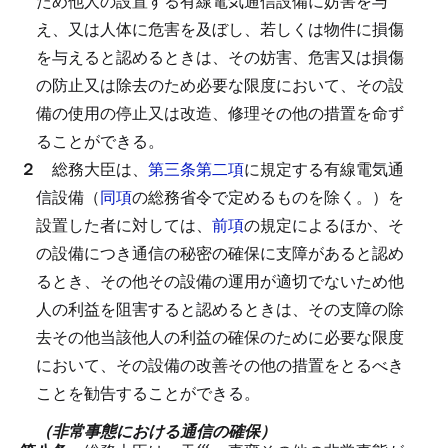
ため他人の設置する有線電気通信設備に妨害を与
え、又は人体に危害を及ぼし、若しくは物件に損傷
を与えると認めるときは、その妨害、危害又は損傷
の防止又は除去のため必要な限度において、その設
備の使用の停止又は改造、修理その他の措置を命ず
ることができる。
２
総務大臣は、
第三条第二項
に規定する有線電気通
信設備（
同項
の総務省令で定めるものを除く。）を
設置した者に対しては、
前項
の規定によるほか、そ
の設備につき通信の秘密の確保に支障があると認め
るとき、その他その設備の運用が適切でないため他
人の利益を阻害すると認めるときは、その支障の除
去その他当該他人の利益の確保のために必要な限度
において、その設備の改善その他の措置をとるべき
ことを勧告することができる。
（非常事態における通信の確保）