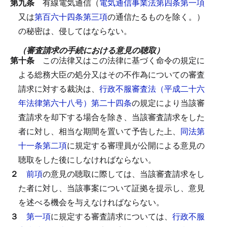
第九条
有線電気通信（
電気通信事業法第四条第一項
又は
第百六十四条第三項
の通信たるものを除く。）
の秘密は、侵してはならない。
（審査請求の手続における意見の聴取）
第十条
この法律又はこの法律に基づく命令の規定に
よる総務大臣の処分又はその不作為についての審査
請求に対する裁決は、
行政不服審査法（平成二十六
年法律第六十八号）第二十四条
の規定により当該審
査請求を却下する場合を除き、当該審査請求をした
者に対し、相当な期間を置いて予告した上、
同法第
十一条第二項
に規定する審理員が公開による意見の
聴取をした後にしなければならない。
２
前項
の意見の聴取に際しては、当該審査請求をし
た者に対し、当該事案について証拠を提示し、意見
を述べる機会を与えなければならない。
３
第一項
に規定する審査請求については、
行政不服