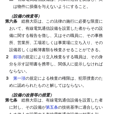
は物件に損傷を与えないようにすること。
（設備の検査等）
第六条
総務大臣は、この法律の施行に必要な限度に
おいて、有線電気通信設備を設置した者からその設
備に関する報告を徴し、又はその職員に、その事務
所、営業所、工場若しくは事業場に立ち入り、その
設備若しくは帳簿書類を検査させることができる。
２
前項
の規定により立入検査をする職員は、その身
分を示す証明書を携帯し、関係人に提示しなければ
ならない。
３
第一項
の規定による検査の権限は、犯罪捜査のた
めに認められたものと解してはならない。
（設備の改善等の措置）
第七条
総務大臣は、有線電気通信設備を設置した者
に対し、その設備が
第五条
の技術基準に適合しない