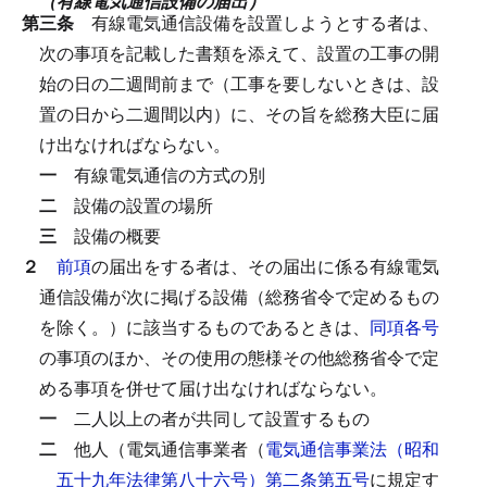
（有線電気通信設備の届出）
第三条
有線電気通信設備を設置しようとする者は、
次の事項を記載した書類を添えて、設置の工事の開
始の日の二週間前まで（工事を要しないときは、設
置の日から二週間以内）に、その旨を総務大臣に届
け出なければならない。
一
有線電気通信の方式の別
二
設備の設置の場所
三
設備の概要
２
前項
の届出をする者は、その届出に係る有線電気
通信設備が次に掲げる設備（総務省令で定めるもの
を除く。）に該当するものであるときは、
同項各号
の事項のほか、その使用の態様その他総務省令で定
める事項を併せて届け出なければならない。
一
二人以上の者が共同して設置するもの
二
他人（電気通信事業者（
電気通信事業法（昭和
五十九年法律第八十六号）第二条第五号
に規定す