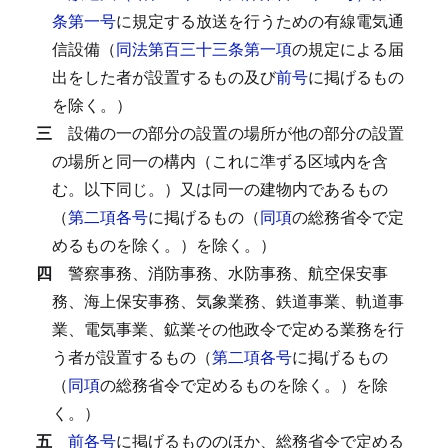
条第一号
に規定する放送を行うための有線電気通
信設備（
同法第百三十三条第一項
の規定による届
出をした者が設置するもの及び
前号
に掲げるもの
を除く。）
三
設備の一の部分の設置の場所が他の部分の設置
の場所と同一の構内（これに準ずる区域内を含
む。以下同じ。）又は同一の建物内であるもの
（
第二項各号
に掲げるもの（
同項
の総務省令で定
めるものを除く。）を除く。）
四
警察事務、消防事務、水防事務、航空保安事
務、海上保安事務、気象業務、鉄道事業、軌道事
業、電気事業、鉱業その他政令で定める業務を行
う者が設置するもの（
第二項各号
に掲げるもの
（
同項
の総務省令で定めるものを除く。）を除
く。）
五
前各号
に掲げるもののほか、総務省令で定める