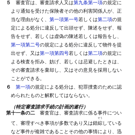
５
審査官は、審査請求人又は
第九条第一項
の規定に
より通知を受けた保険者その他の利害関係人が、正
当な理由がなく、
第一項第一号
若しくは
第二項
の規
定による処分に違反して出頭せず、陳述をせず、報
告をせず、若しくは虚偽の陳述若しくは報告をし、
第一項第二号
の規定による処分に違反して物件を提
出せず、又は
第一項第四号
若しくは
第二項
の規定に
よる検査を拒み、妨げ、若しくは忌避したときは、
その審査請求を棄却し、又はその意見を採用しない
ことができる。
６
第一項
の規定による処分は、犯罪捜査のために認
められたものと解釈してはならない。
（特定審査請求手続の計画的遂行）
第十一条の二
審査官は、審査請求に係る事件につい
そう
て、審理すべき事項が多数であり又は錯
綜
している
など事件が複雑であることその他の事情により、迅