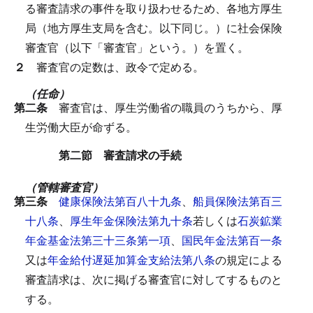
る審査請求の事件を取り扱わせるため、各地方厚生
局（地方厚生支局を含む。以下同じ。）に社会保険
審査官（以下「審査官」という。）を置く。
２
審査官の定数は、政令で定める。
（任命）
第二条
審査官は、厚生労働省の職員のうちから、厚
生労働大臣が命ずる。
第二節 審査請求の手続
（管轄審査官）
第三条
健康保険法第百八十九条
、
船員保険法第百三
十八条
、
厚生年金保険法第九十条
若しくは
石炭鉱業
年金基金法第三十三条第一項
、
国民年金法第百一条
又は
年金給付遅延加算金支給法第八条
の規定による
審査請求は、次に掲げる審査官に対してするものと
する。