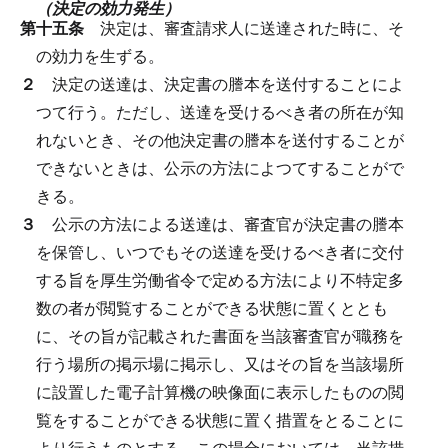
（決定の効力発生）
第十五条
決定は、審査請求人に送達された時に、そ
の効力を生ずる。
２
決定の送達は、決定書の謄本を送付することによ
つて行う。
ただし、送達を受けるべき者の所在が知
れないとき、その他決定書の謄本を送付することが
できないときは、公示の方法によつてすることがで
きる。
３
公示の方法による送達は、審査官が決定書の謄本
を保管し、いつでもその送達を受けるべき者に交付
する旨を厚生労働省令で定める方法により不特定多
数の者が閲覧することができる状態に置くととも
に、その旨が記載された書面を当該審査官が職務を
行う場所の掲示場に掲示し、又はその旨を当該場所
に設置した電子計算機の映像面に表示したものの閲
覧をすることができる状態に置く措置をとることに
より行うものとする。
この場合においては、当該措