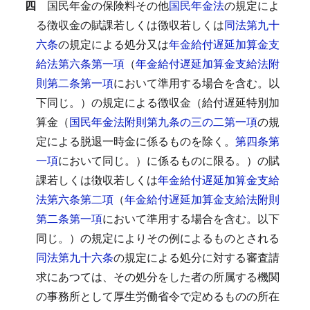
四
国民年金の保険料その他
国民年金法
の規定によ
る徴収金の賦課若しくは徴収若しくは
同法第九十
六条
の規定による処分又は
年金給付遅延加算金支
給法第六条第一項
（
年金給付遅延加算金支給法附
則第二条第一項
において準用する場合を含む。以
下同じ。）の規定による徴収金（給付遅延特別加
算金（
国民年金法附則第九条の三の二第一項
の規
定による脱退一時金に係るものを除く。
第四条第
一項
において同じ。）に係るものに限る。）の賦
課若しくは徴収若しくは
年金給付遅延加算金支給
法第六条第二項
（
年金給付遅延加算金支給法附則
第二条第一項
において準用する場合を含む。以下
同じ。）の規定によりその例によるものとされる
同法第九十六条
の規定による処分に対する審査請
求にあつては、その処分をした者の所属する機関
の事務所として厚生労働省令で定めるものの所在