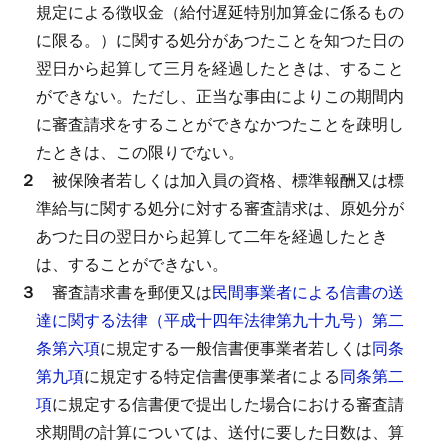
規定による徴収金（給付遅延特別加算金に係るもの
に限る。）に関する処分があつたことを知つた日の
翌日から起算して三月を経過したときは、すること
ができない。
ただし、正当な事由によりこの期間内
に審査請求をすることができなかつたことを疎明し
たときは、この限りでない。
２
被保険者若しくは加入員の資格、標準報酬又は標
準給与に関する処分に対する審査請求は、原処分が
あつた日の翌日から起算して二年を経過したとき
は、することができない。
３
審査請求書を郵便又は
民間事業者による信書の送
達に関する法律（平成十四年法律第九十九号）第二
条第六項
に規定する一般信書便事業者若しくは
同条
第九項
に規定する特定信書便事業者による
同条第二
項
に規定する信書便で提出した場合における審査請
求期間の計算については、送付に要した日数は、算