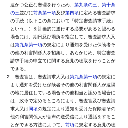
速かつ公正な審理を行うため、
第九条の三
、
第十条
の三
並びに
前条第一項
及び
第四項
に定める審査請求
の手続（以下この条において「特定審査請求手続」
という。）を計画的に遂行する必要があると認める
場合には、期日及び場所を指定して、審査請求人又
は
第九条第一項
の規定により通知を受けた保険者そ
の他の利害関係人を招集し、あらかじめ、特定審査
請求手続の申立てに関する意見の聴取を行うことが
できる。
２
審査官は、審査請求人又は
第九条第一項
の規定に
より通知を受けた保険者その他の利害関係人が遠隔
の地に居住している場合その他相当と認める場合に
は、政令で定めるところにより、審査官及び審査請
求人又は
同項
の規定により通知を受けた保険者その
他の利害関係人が音声の送受信により通話をするこ
とができる方法によつて、
前項
に規定する意見の聴