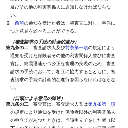
及びその他の利害関係人に通知しなければならな
い。
２
前項
の通知を受けた者は、審査官に対し、事件に
つき意見を述べることができる。
（審査請求の手続の計画的進行）
第九条の二
審査請求人及び
前条第一項
の規定により
通知を受けた保険者その他の利害関係人並びに審査
官は、簡易迅速かつ公正な審理の実現のため、審査
請求の手続において、相互に協力するとともに、審
査請求の手続の計画的な進行を図らなければならな
い。
（口頭による意見の陳述）
第九条の三
審査官は、審査請求人又は
第九条第一項
の規定により通知を受けた保険者以外の利害関係人
の申立てがあつたときは、当該申立てをした者（以
下この条において「申立人」という。）に口頭で意