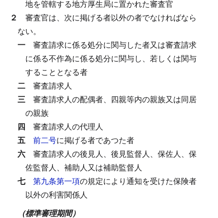
地を管轄する地方厚生局に置かれた審査官
２
審査官は、次に掲げる者以外の者でなければなら
ない。
一
審査請求に係る処分に関与した者又は審査請求
に係る不作為に係る処分に関与し、若しくは関与
することとなる者
二
審査請求人
三
審査請求人の配偶者、四親等内の親族又は同居
の親族
四
審査請求人の代理人
五
前二号
に掲げる者であつた者
六
審査請求人の後見人、後見監督人、保佐人、保
佐監督人、補助人又は補助監督人
七
第九条第一項
の規定により通知を受けた保険者
以外の利害関係人
（標準審理期間）