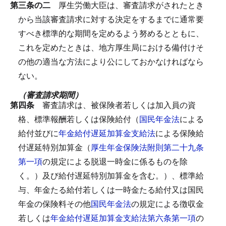
第三条の二
厚生労働大臣は、審査請求がされたとき
から当該審査請求に対する決定をするまでに通常要
すべき標準的な期間を定めるよう努めるとともに、
これを定めたときは、地方厚生局における備付けそ
の他の適当な方法により公にしておかなければなら
ない。
（審査請求期間）
第四条
審査請求は、被保険者若しくは加入員の資
格、標準報酬若しくは保険給付（
国民年金法
による
給付並びに
年金給付遅延加算金支給法
による保険給
付遅延特別加算金（
厚生年金保険法附則第二十九条
第一項
の規定による脱退一時金に係るものを除
く。）及び給付遅延特別加算金を含む。）、標準給
与、年金たる給付若しくは一時金たる給付又は国民
年金の保険料その他
国民年金法
の規定による徴収金
若しくは
年金給付遅延加算金支給法第六条第一項
の