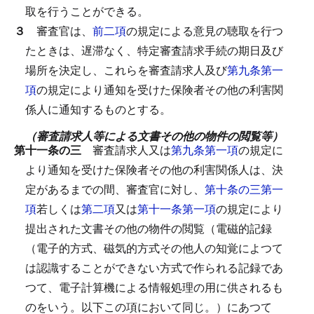
取を行うことができる。
３
審査官は、
前二項
の規定による意見の聴取を行つ
たときは、遅滞なく、特定審査請求手続の期日及び
場所を決定し、これらを審査請求人及び
第九条第一
項
の規定により通知を受けた保険者その他の利害関
係人に通知するものとする。
（審査請求人等による文書その他の物件の閲覧等）
第十一条の三
審査請求人又は
第九条第一項
の規定に
より通知を受けた保険者その他の利害関係人は、決
定があるまでの間、審査官に対し、
第十条の三第一
項
若しくは
第二項
又は
第十一条第一項
の規定により
提出された文書その他の物件の閲覧（電磁的記録
（電子的方式、磁気的方式その他人の知覚によつて
は認識することができない方式で作られる記録であ
つて、電子計算機による情報処理の用に供されるも
のをいう。以下この項において同じ。）にあつて