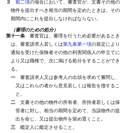
３
前二項
の場合において、審査官が、文書その他の
物件を提出すべき相当の期間を定めたときは、その
期間内にこれを提出しなければならない。
（審理のための処分）
第十一条
審査官は、審理を行うため必要があるとき
は、審査請求人若しくは
第九条第一項
の規定により
通知を受けた保険者その他の利害関係人の申立てに
より又は職権で、次に掲げる処分をすることができ
る。
一
審査請求人又は参考人の出頭を求めて審問し、
又はこれらの者から意見若しくは報告を徴するこ
と。
二
文書その他の物件の所有者、所持者若しくは保
管者に対し、相当の期間を定めて、当該物件の提
出を命じ、又は提出物件を留め置くこと。
三
鑑定人に鑑定させること。