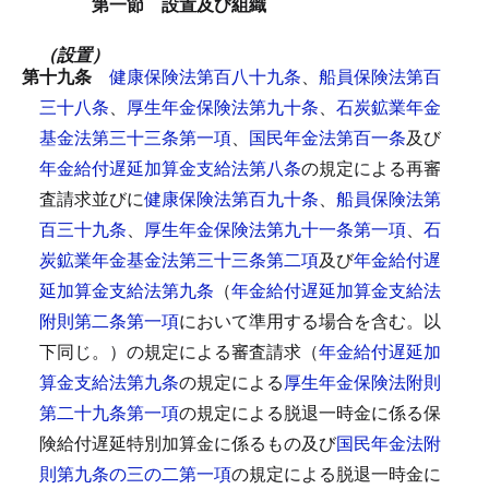
第一節 設置及び組織
（設置）
第十九条
健康保険法第百八十九条
、
船員保険法第百
三十八条
、
厚生年金保険法第九十条
、
石炭鉱業年金
基金法第三十三条第一項
、
国民年金法第百一条
及び
年金給付遅延加算金支給法第八条
の規定による再審
査請求並びに
健康保険法第百九十条
、
船員保険法第
百三十九条
、
厚生年金保険法第九十一条第一項
、
石
炭鉱業年金基金法第三十三条第二項
及び
年金給付遅
延加算金支給法第九条
（
年金給付遅延加算金支給法
附則第二条第一項
において準用する場合を含む。以
下同じ。）の規定による審査請求（
年金給付遅延加
算金支給法第九条
の規定による
厚生年金保険法附則
第二十九条第一項
の規定による脱退一時金に係る保
険給付遅延特別加算金に係るもの及び
国民年金法附
則第九条の三の二第一項
の規定による脱退一時金に