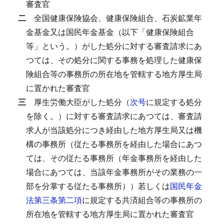
審査官
二
全国健康保険協会、健康保険組合、石炭鉱業年
金基金又は国民年金基金（以下「健康保険組合
等」という。）がした処分に対する審査請求にあ
つては、その処分に関する事務を処理した健康保
険組合等の事務所の所在地を管轄する地方厚生局
に置かれた審査官
三
厚生労働大臣がした処分（
次号
に規定する処分
を除く。）に対する審査請求にあつては、審査請
求人が当該処分につき経由した地方厚生局又は機
構の事務所（従たる事務所を経由した場合にあつ
ては、その従たる事務所（年金事務所を経由した
場合にあつては、当該年金事務所がその業務の一
部を分掌する従たる事務所））若しくは
国民年金
法第三条第二項
に規定する共済組合等の事務所の
所在地を管轄する地方厚生局に置かれた審査官