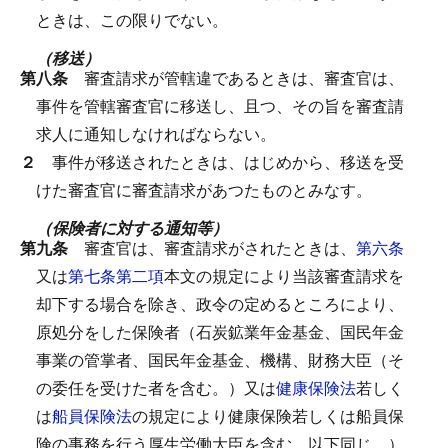
ときは、この限りでない。
（移送）
第八条
審査請求が管轄違であるときは、審査官は、
事件を管轄審査官に移送し、且つ、その旨を審査請
求人に通知しなければならない。
２
事件が移送されたときは、はじめから、移送を受
けた審査官に審査請求があつたものとみなす。
（保険者に対する通知等）
第九条
審査官は、審査請求がされたときは、
第六条
又は
第七条第二項
本文の規定により当該審査請求を
却下する場合を除き、政令の定めるところにより、
原処分をした保険者（石炭鉱業年金基金、国民年金
事業の管掌者、国民年金基金、機構、財務大臣（そ
の委任を受けた者を含む。）又は
健康保険法
若しく
は
船員保険法
の規定により健康保険若しくは船員保
険の事務を行う厚生労働大臣を含む。以下同じ。）