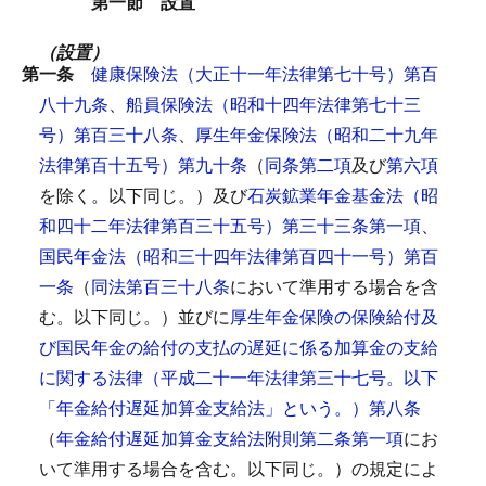
第一節 設置
（設置）
第一条
健康保険法（大正十一年法律第七十号）第百
八十九条
、
船員保険法（昭和十四年法律第七十三
号）第百三十八条
、
厚生年金保険法（昭和二十九年
法律第百十五号）第九十条
（
同条第二項
及び
第六項
を除く。以下同じ。）及び
石炭鉱業年金基金法（昭
和四十二年法律第百三十五号）第三十三条第一項
、
国民年金法（昭和三十四年法律第百四十一号）第百
一条
（
同法第百三十八条
において準用する場合を含
む。以下同じ。）並びに
厚生年金保険の保険給付及
び国民年金の給付の支払の遅延に係る加算金の支給
に関する法律（平成二十一年法律第三十七号。以下
「年金給付遅延加算金支給法」という。）第八条
（
年金給付遅延加算金支給法附則第二条第一項
にお
いて準用する場合を含む。以下同じ。）の規定によ