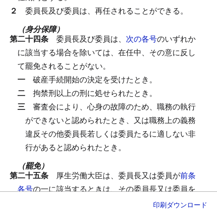
２
委員長及び委員は、再任されることができる。
（身分保障）
第二十四条
委員長及び委員は、
次の各号
のいずれか
に該当する場合を除いては、在任中、その意に反し
て罷免されることがない。
一
破産手続開始の決定を受けたとき。
二
拘禁刑以上の刑に処せられたとき。
三
審査会により、心身の故障のため、職務の執行
ができないと認められたとき、又は職務上の義務
違反その他委員長若しくは委員たるに適しない非
行があると認められたとき。
（罷免）
第二十五条
厚生労働大臣は、委員長又は委員が
前条
各号
の一に該当するときは、その委員長又は委員を
罷免しなければならない。
印刷
ダウンロード