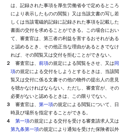
は、記録された事項を厚生労働省令で定めるところ
により表示したものの閲覧）又は当該文書の写し若
しくは当該電磁的記録に記録された事項を記載した
書面の交付を求めることができる。
この場合におい
て、審査官は、第三者の利益を害するおそれがある
と認めるとき、その他正当な理由があるときでなけ
れば、その閲覧又は交付を拒むことができない。
２
審査官は、
前項
の規定による閲覧をさせ、又は
同
項
の規定による交付をしようとするときは、当該閲
覧又は交付に係る文書その他の物件の提出人の意見
を聴かなければならない。
ただし、審査官が、その
必要がないと認めるときは、この限りでない。
３
審査官は、
第一項
の規定による閲覧について、日
時及び場所を指定することができる。
４
第一項
の規定による交付を受ける審査請求人又は
第九条第一項
の規定により通知を受けた保険者以外