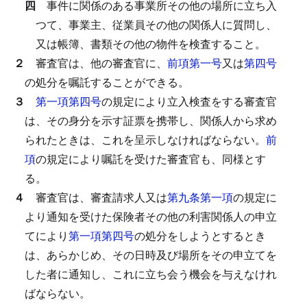
四
事件に関係のある事業所その他の場所に立ち入
つて、事業主、従業員その他の関係人に質問し、
又は帳簿、書類その他の物件を検査すること。
２
審査官は、他の審査官に、
前項第一号
又は
第四号
の処分を嘱託することができる。
３
第一項第四号
の規定により立入検査をする審査官
は、その身分を示す証票を携帯し、関係人から求め
られたときは、これを呈示しなければならない。
前
項
の規定により嘱託を受けた審査官も、同様とす
る。
４
審査官は、審査請求人又は
第九条第一項
の規定に
より通知を受けた保険者その他の利害関係人の申立
てにより
第一項第四号
の処分をしようとするとき
は、あらかじめ、その日時及び場所をその申立てを
した者に通知し、これに立ち会う機会を与えなけれ
ばならない。