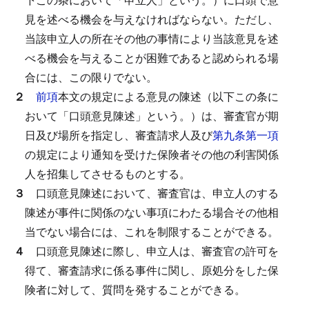
見を述べる機会を与えなければならない。
ただし、
当該申立人の所在その他の事情により当該意見を述
べる機会を与えることが困難であると認められる場
合には、この限りでない。
２
前項
本文の規定による意見の陳述（以下この条に
おいて「口頭意見陳述」という。）は、審査官が期
日及び場所を指定し、審査請求人及び
第九条第一項
の規定により通知を受けた保険者その他の利害関係
人を招集してさせるものとする。
３
口頭意見陳述において、審査官は、申立人のする
陳述が事件に関係のない事項にわたる場合その他相
当でない場合には、これを制限することができる。
４
口頭意見陳述に際し、申立人は、審査官の許可を
得て、審査請求に係る事件に関し、原処分をした保
険者に対して、質問を発することができる。