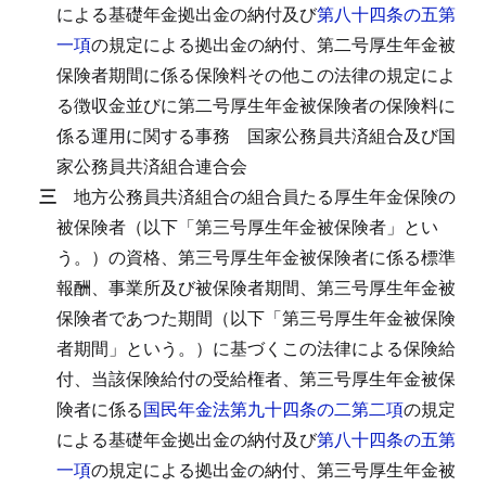
による基礎年金拠出金の納付及び
第八十四条の五第
一項
の規定による拠出金の納付、第二号厚生年金被
保険者期間に係る保険料その他この法律の規定によ
る徴収金並びに第二号厚生年金被保険者の保険料に
係る運用に関する事務
国家公務員共済組合及び国
家公務員共済組合連合会
三
地方公務員共済組合の組合員たる厚生年金保険の
被保険者（以下「第三号厚生年金被保険者」とい
う。）の資格、第三号厚生年金被保険者に係る標準
報酬、事業所及び被保険者期間、第三号厚生年金被
保険者であつた期間（以下「第三号厚生年金被保険
者期間」という。）に基づくこの法律による保険給
付、当該保険給付の受給権者、第三号厚生年金被保
険者に係る
国民年金法第九十四条の二第二項
の規定
による基礎年金拠出金の納付及び
第八十四条の五第
一項
の規定による拠出金の納付、第三号厚生年金被