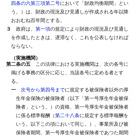
四条の六第三項第二号
において「財政均衡期間」とい
う。）は、財政の現況及び見通しが作成される年以降
おおむね百年間とする。
３
政府は、
第一項
の規定により財政の現況及び見通し
を作成したときは、遅滞なく、これを公表しなければ
ならない。
（実施機関）
第二条の五
この法律における実施機関は、次の各号に
掲げる事務の区分に応じ、当該各号に定める者とす
る。
一
次号から第四号まで
に規定する被保険者以外の厚
生年金保険の被保険者（以下「第一号厚生年金被保
険者」という。）の資格、第一号厚生年金被保険者
に係る標準報酬（
第二十八条
に規定する標準報酬を
いう。以下この項において同じ。）、事業所及び被
保険者期間、第一号厚生年金被保険者であつた期間