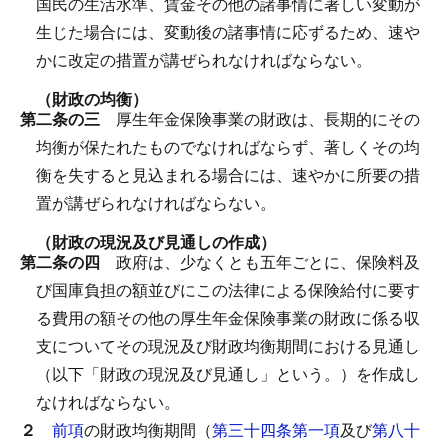
国民の生活水準、賃金その他の諸事情に著しい変動が
生じた場合には、変動後の諸事情に応ずるため、速や
かに改定の措置が講ぜられなければならない。
（財政の均衡）
第二条の三
厚生年金保険事業の財政は、長期的にその
均衡が保たれたものでなければならず、著しくその均
衡を失すると見込まれる場合には、速やかに所要の措
置が講ぜられなければならない。
（財政の現況及び見通しの作成）
第二条の四
政府は、少なくとも五年ごとに、保険料及
び国庫負担の額並びにこの法律による保険給付に要す
る費用の額その他の厚生年金保険事業の財政に係る収
支についてその現況及び財政均衡期間における見通し
（以下「財政の現況及び見通し」という。）を作成し
なければならない。
２
前項
の財政均衡期間（
第三十四条第一項
及び
第八十