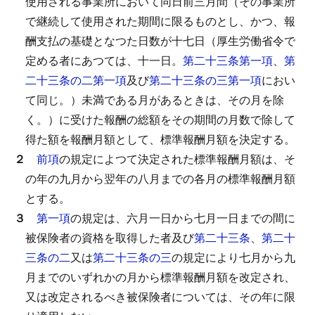
使用される事業所において同日前三月間（その事業所
で継続して使用された期間に限るものとし、かつ、報
酬支払の基礎となつた日数が十七日（厚生労働省令で
定める者にあつては、十一日。
第二十三条第一項
、
第
二十三条の二第一項
及び
第二十三条の三第一項
におい
て同じ。）未満である月があるときは、その月を除
く。）に受けた報酬の総額をその期間の月数で除して
得た額を報酬月額として、標準報酬月額を決定する。
２
前項
の規定によつて決定された標準報酬月額は、そ
の年の九月から翌年の八月までの各月の標準報酬月額
とする。
３
第一項
の規定は、六月一日から七月一日までの間に
被保険者の資格を取得した者及び
第二十三条
、
第二十
三条の二
又は
第二十三条の三
の規定により七月から九
月までのいずれかの月から標準報酬月額を改定され、
又は改定されるべき被保険者については、その年に限