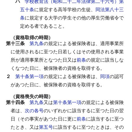
ハ
学校教育法（昭和二十二年法律第二十六号）第
五十条
に規定する高等学校の生徒、
同法第八十三
条
に規定する大学の学生その他の厚生労働省令で
定める者であること。
（資格取得の時期）
第十三条
第九条
の規定による被保険者は、適用事業所
に使用されるに至つた日若しくはその使用される事業
所が適用事業所となつた日又は
前条
の規定に該当しな
くなつた日に、被保険者の資格を取得する。
２
第十条第一項
の規定による被保険者は、
同項
の認可
があつた日に、被保険者の資格を取得する。
（資格喪失の時期）
第十四条
第九条
又は
第十条第一項
の規定による被保険
者は、
次の各号
のいずれかに該当するに至つた日の翌
日（その事実があつた日に更に
前条
に該当するに至つ
たとき、又は
第五号
に該当するに至つたときは、その