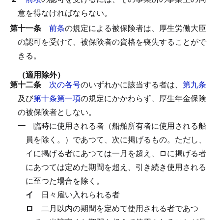
意を得なければならない。
第十一条
前条
の規定による被保険者は、厚生労働大臣
の認可を受けて、被保険者の資格を喪失することがで
きる。
（適用除外）
第十二条
次の各号
のいずれかに該当する者は、
第九条
及び
第十条第一項
の規定にかかわらず、厚生年金保険
の被保険者としない。
一
臨時に使用される者（船舶所有者に使用される船
員を除く。）であつて、次に掲げるもの。
ただし、
イに掲げる者にあつては一月を超え、ロに掲げる者
にあつては定めた期間を超え、引き続き使用される
に至つた場合を除く。
イ
日々雇い入れられる者
ロ
二月以内の期間を定めて使用される者であつ