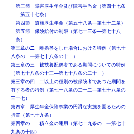
第三節 障害厚生年金及び障害手当金
（第四十七条
―第五十七条）
第四節 遺族厚生年金
（第五十八条―第七十二条）
第五節 保険給付の制限
（第七十三条―第七十八
条）
第三章の二 離婚等をした場合における特例
（第七十
八条の二―第七十八条の十二）
第三章の三 被扶養配偶者である期間についての特例
（第七十八条の十三―第七十八条の二十一）
第三章の四 二以上の種別の被保険者であつた期間を
有する者の特例
（第七十八条の二十二―第七十八条の
三十七）
第四章 厚生年金保険事業の円滑な実施を図るための
措置
（第七十九条）
第四章の二 積立金の運用
（第七十九条の二―第七十
九条の十四）