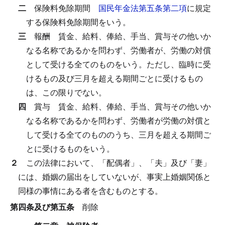
二
保険料免除期間
国民年金法第五条第二項
に規定
する保険料免除期間をいう。
三
報酬
賃金、給料、俸給、手当、賞与その他いか
なる名称であるかを問わず、労働者が、労働の対償
として受ける全てのものをいう。
ただし、臨時に受
けるもの及び三月を超える期間ごとに受けるもの
は、この限りでない。
四
賞与
賃金、給料、俸給、手当、賞与その他いか
なる名称であるかを問わず、労働者が労働の対償と
して受ける全てのもののうち、三月を超える期間ご
とに受けるものをいう。
２
この法律において、「配偶者」、「夫」及び「妻」
には、婚姻の届出をしていないが、事実上婚姻関係と
同様の事情にある者を含むものとする。
第四条及び第五条
削除