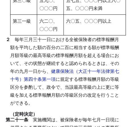
第三〇級
五九〇、
五七五、〇〇〇円以上六〇
〇〇〇円
五、〇〇〇円未満
第三一級
六二〇、
六〇五、〇〇〇円以上
〇〇〇円
２
毎年三月三十一日における全被保険者の標準報酬月
額を平均した額の百分の二百に相当する額が標準報酬
月額等級の最高等級の標準報酬月額を超える場合にお
いて、その状態が継続すると認められるときは、その
年の九月一日から、
健康保険法（大正十一年法律第七
十号）第四十条第一項
に規定する標準報酬月額の等級
区分を参酌して、政令で、当該最高等級の上に更に等
級を加える標準報酬月額の等級区分の改定を行うこと
ができる。
（定時決定）
第二十一条
実施機関は、被保険者が毎年七月一日現に