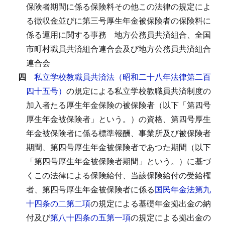
保険者期間に係る保険料その他この法律の規定によ
る徴収金並びに第三号厚生年金被保険者の保険料に
係る運用に関する事務
地方公務員共済組合、全国
市町村職員共済組合連合会及び地方公務員共済組合
連合会
四
私立学校教職員共済法（昭和二十八年法律第二百
四十五号）
の規定による私立学校教職員共済制度の
加入者たる厚生年金保険の被保険者（以下「第四号
厚生年金被保険者」という。）の資格、第四号厚生
年金被保険者に係る標準報酬、事業所及び被保険者
期間、第四号厚生年金被保険者であつた期間（以下
「第四号厚生年金被保険者期間」という。）に基づ
くこの法律による保険給付、当該保険給付の受給権
者、第四号厚生年金被保険者に係る
国民年金法第九
十四条の二第二項
の規定による基礎年金拠出金の納
付及び
第八十四条の五第一項
の規定による拠出金の