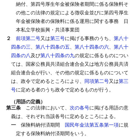
納付、第四号厚生年金被保険者期間に係る保険料そ
の他この法律の規定による徴収金並びに第四号厚生
年金被保険者の保険料に係る運用に関する事務
日
本私立学校振興・共済事業団
２
前項第二号
又は
第三号
に掲げる事務のうち、
第八十
四条の三
、
第八十四条の五
、
第八十四条の六
、
第八十
四条の八
及び
第八十四条の九
の規定に係るものについ
ては、国家公務員共済組合連合会又は地方公務員共済
組合連合会が行い、その他の規定に係るものについて
は、政令で定めるところにより、
同項第二号
又は
第三
号
に定める者のうち政令で定めるものが行う。
（用語の定義）
第三条
この法律において、
次の各号
に掲げる用語の意
義は、それぞれ当該各号に定めるところによる。
一
保険料納付済期間
国民年金法第五条第一項
に規
定する保険料納付済期間をいう。