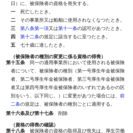
日）に、被保険者の資格を喪失する。
一
死亡したとき。
二
その事業所又は船舶に使用されなくなつたとき。
三
第八条第一項
又は
第十一条
の認可があつたとき。
四
第十二条
の規定に該当するに至つたとき。
五
七十歳に達したとき。
（被保険者の種別の変更に係る資格の得喪）
第十五条
同一の適用事業所において使用される被保険
者について、被保険者の種別（第一号厚生年金被保険
者、第二号厚生年金被保険者、第三号厚生年金被保険
者又は第四号厚生年金被保険者のいずれであるかの区
別をいう。以下同じ。）に変更があつた場合には、
前
二条
の規定は、被保険者の種別ごとに適用する。
第十六条及び第十七条
削除
（資格の得喪の確認）
第十八条
被保険者の資格の取得及び喪失は、厚生労働