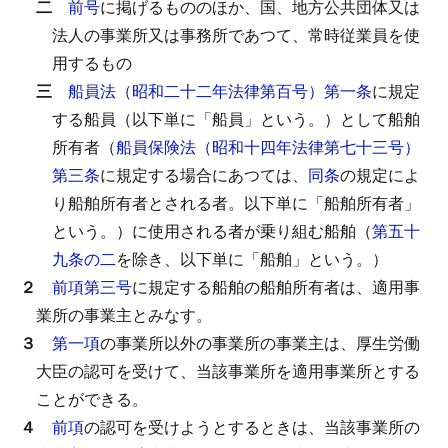
二
前号
に掲げるもののほか、国、地方公共団体又は
法人の事業所又は事務所であつて、常時従業員を使
用するもの
三
船員法（昭和二十二年法律第百号）第一条
に規定
する船員（以下単に「船員」という。）として船舶
所有者（
船員保険法（昭和十四年法律第七十三号）
第三条
に規定する場合にあつては、
同条
の規定によ
り船舶所有者とされる者。以下単に「船舶所有者」
という。）に使用される者が乗り組む船舶（
第五十
九条の二
を除き、以下単に「船舶」という。）
２
前項第三号
に規定する船舶の船舶所有者は、適用事
業所の事業主とみなす。
３
第一項
の事業所以外の事業所の事業主は、厚生労働
大臣の認可を受けて、当該事業所を適用事業所とする
ことができる。
４
前項
の認可を受けようとするときは、当該事業所の