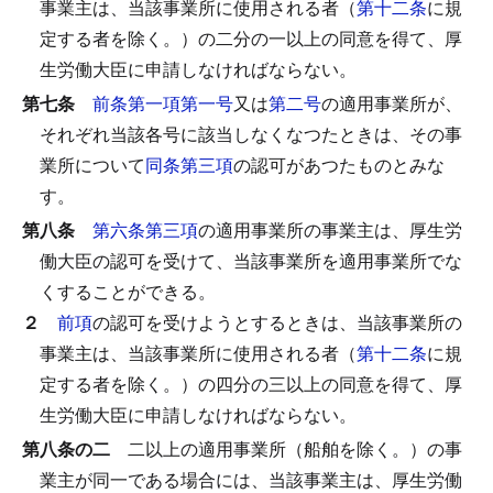
事業主は、当該事業所に使用される者（
第十二条
に規
定する者を除く。）の二分の一以上の同意を得て、厚
生労働大臣に申請しなければならない。
第七条
前条第一項第一号
又は
第二号
の適用事業所が、
それぞれ当該各号に該当しなくなつたときは、その事
業所について
同条第三項
の認可があつたものとみな
す。
第八条
第六条第三項
の適用事業所の事業主は、厚生労
働大臣の認可を受けて、当該事業所を適用事業所でな
くすることができる。
２
前項
の認可を受けようとするときは、当該事業所の
事業主は、当該事業所に使用される者（
第十二条
に規
定する者を除く。）の四分の三以上の同意を得て、厚
生労働大臣に申請しなければならない。
第八条の二
二以上の適用事業所（船舶を除く。）の事
業主が同一である場合には、当該事業主は、厚生労働