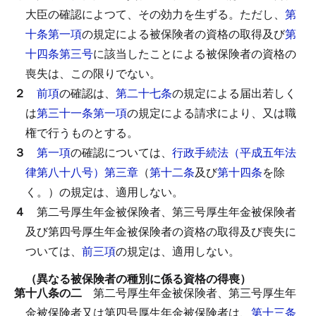
大臣の確認によつて、その効力を生ずる。
ただし、
第
十条第一項
の規定による被保険者の資格の取得及び
第
十四条第三号
に該当したことによる被保険者の資格の
喪失は、この限りでない。
２
前項
の確認は、
第二十七条
の規定による届出若しく
は
第三十一条第一項
の規定による請求により、又は職
権で行うものとする。
３
第一項
の確認については、
行政手続法（平成五年法
律第八十八号）第三章
（
第十二条
及び
第十四条
を除
く。）の規定は、適用しない。
４
第二号厚生年金被保険者、第三号厚生年金被保険者
及び第四号厚生年金被保険者の資格の取得及び喪失に
ついては、
前三項
の規定は、適用しない。
（異なる被保険者の種別に係る資格の得喪）
第十八条の二
第二号厚生年金被保険者、第三号厚生年
金被保険者又は第四号厚生年金被保険者は、
第十三条