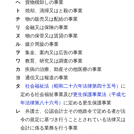
ヘ
貨物積卸しの事業
ト
焼却、清掃又はと殺の事業
チ
物の販売又は配給の事業
リ
金融又は保険の事業
ヌ
物の保管又は賃貸の事業
ル
媒介周旋の事業
ヲ
集金、案内又は広告の事業
ワ
教育、研究又は調査の事業
カ
疾病の治療、助産その他医療の事業
ヨ
通信又は報道の事業
タ
社会福祉法（昭和二十六年法律第四十五号）
に
定める社会福祉事業及び
更生保護事業法（平成七
年法律第八十六号）
に定める更生保護事業
レ
弁護士、公認会計士その他政令で定める者が法
令の規定に基づき行うこととされている法律又は
会計に係る業務を行う事業