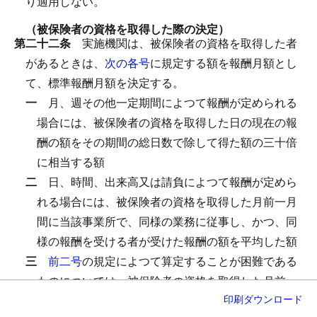
り適用しない。
（被保険者の資格を取得した際の決定）
第二十二条
実施機関は、被保険者の資格を取得した者
があるときは、
次の各号
に規定する額を報酬月額とし
て、標準報酬月額を決定する。
一
月、週その他一定期間によつて報酬が定められる
場合には、被保険者の資格を取得した日の現在の報
酬の額をその期間の総日数で除して得た額の三十倍
に相当する額
二
日、時間、出来高又は請負によつて報酬が定めら
れる場合には、被保険者の資格を取得した月前一月
間に当該事業所で、同様の業務に従事し、かつ、同
様の報酬を受ける者が受けた報酬の額を平均した額
三
前二号
の規定によつて算定することが困難である
ものについては、被保険者の資格を取得した月前一
印刷
ダウンロード
月間に、その地方で、同様の業務に従事し、かつ、