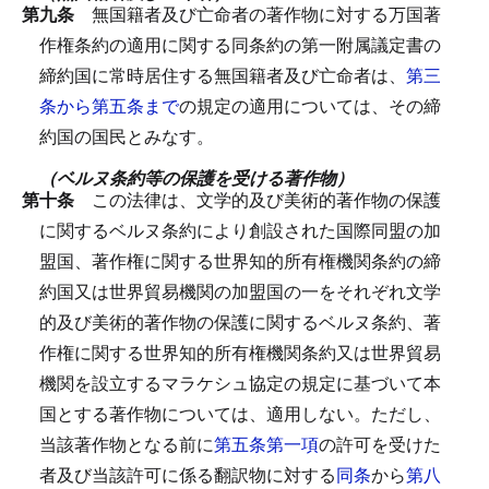
第九条
無国籍者及び亡命者の著作物に対する万国著
作権条約の適用に関する同条約の第一附属議定書の
締約国に常時居住する無国籍者及び亡命者は、
第三
条から第五条まで
の規定の適用については、その締
約国の国民とみなす。
（ベルヌ条約等の保護を受ける著作物）
第十条
この法律は、文学的及び美術的著作物の保護
に関するベルヌ条約により創設された国際同盟の加
盟国、著作権に関する世界知的所有権機関条約の締
約国又は世界貿易機関の加盟国の一をそれぞれ文学
的及び美術的著作物の保護に関するベルヌ条約、著
作権に関する世界知的所有権機関条約又は世界貿易
機関を設立するマラケシュ協定の規定に基づいて本
国とする著作物については、適用しない。
ただし、
当該著作物となる前に
第五条第一項
の許可を受けた
者及び当該許可に係る翻訳物に対する
同条
から
第八