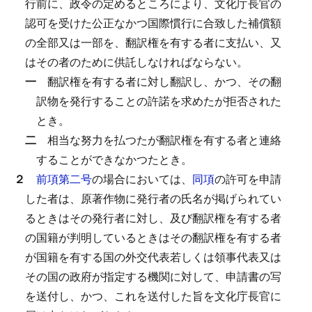
行前に、政令の定めるところにより、文化庁長官の
認可を受けた公正なかつ国際慣行に合致した補償額
の全部又は一部を、翻訳権を有する者に支払い、又
はその者のために供託しなければならない。
一
翻訳権を有する者に対し翻訳し、かつ、その翻
訳物を発行することの許諾を求めたが拒否された
とき。
二
相当な努力を払つたが翻訳権を有する者と連絡
することができなかつたとき。
２
前項第二号
の場合においては、
同項
の許可を申請
した者は、原著作物に発行者の氏名が掲げられてい
るときはその発行者に対し、及び翻訳権を有する者
の国籍が判明しているときはその翻訳権を有する者
が国籍を有する国の外交代表若しくは領事代表又は
その国の政府が指定する機関に対して、申請書の写
を送付し、かつ、これを送付した旨を文化庁長官に