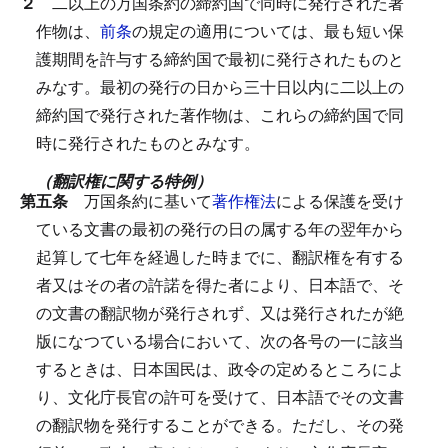
２
二以上の万国条約の締約国で同時に発行された著
作物は、
前条
の規定の適用については、最も短い保
護期間を許与する締約国で最初に発行されたものと
みなす。
最初の発行の日から三十日以内に二以上の
締約国で発行された著作物は、これらの締約国で同
時に発行されたものとみなす。
（翻訳権に関する特例）
第五条
万国条約に基いて
著作権法
による保護を受け
ている文書の最初の発行の日の属する年の翌年から
起算して七年を経過した時までに、翻訳権を有する
者又はその者の許諾を得た者により、日本語で、そ
の文書の翻訳物が発行されず、又は発行されたが絶
版になつている場合において、次の各号の一に該当
するときは、日本国民は、政令の定めるところによ
り、文化庁長官の許可を受けて、日本語でその文書
の翻訳物を発行することができる。
ただし、その発