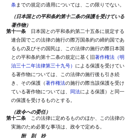
条
までの規定の適用については、この限りでない。
（日本国との平和条約第十二条の保護を受けている
著作物）
第十一条
日本国との平和条約第二十五条に規定する
連合国でこの法律の施行の際万国条約の締約国であ
るもの及びその国民は、この法律の施行の際日本国
との平和条約第十二条の規定に基く旧
著作権法（明
治三十二年法律第三十九号）
による保護を受けてい
る著作物については、この法律の施行後も引き続
き、その保護（
著作権法
の施行の際当該保護を受け
ている著作物については、
同法
による保護）と同一
の保護を受けるものとする。
（政令への委任）
第十二条
この法律に定めるもののほか、この法律の
実施のため必要な事項は、政令で定める。
附 則 抄