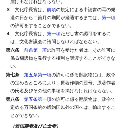
届け出なければならない。
３
文化庁長官は、
前項
の規定による申請書の写の発
送の日から二箇月の期間が経過するまでは、
第一項
の許可をすることができない。
４
文化庁長官は、
第一項
ただし書の認可をするに
は、文化審議会に諮問しなければならない。
第六条
前条第一項
の許可を受けた者は、その許可に
係る翻訳物を発行する権利を譲渡することができな
い。
第七条
第五条第一項
の許可に係る翻訳物には、政令
の定めるところにより、原著作物の題号、原著作者
の氏名及びその他の事項を掲げなければならない。
第八条
第五条第一項
の許可に係る翻訳物は、政令で
定める万国条約の締約国以外の国へは、輸出するこ
とができない。
（無国籍者及び亡命者）