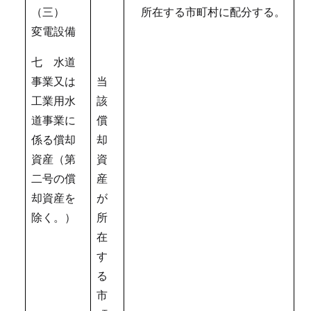
（三）
所在する市町村に配分する。
変電設備
七 水道
事業又は
当
工業用水
該
道事業に
償
係る償却
却
資産（第
資
二号の償
産
却資産を
が
除く。）
所
在
す
る
市