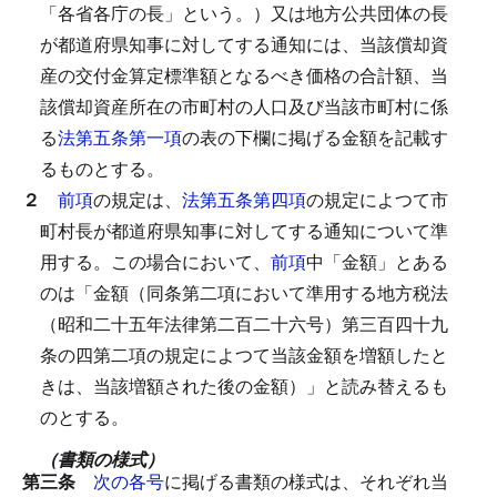
「各省各庁の長」という。）又は地方公共団体の長
が都道府県知事に対してする通知には、当該償却資
産の交付金算定標準額となるべき価格の合計額、当
該償却資産所在の市町村の人口及び当該市町村に係
る
法第五条第一項
の表の下欄に掲げる金額を記載す
るものとする。
２
前項
の規定は、
法第五条第四項
の規定によつて市
町村長が都道府県知事に対してする通知について準
用する。
この場合において、
前項
中「金額」とある
のは「金額（同条第二項において準用する地方税法
（昭和二十五年法律第二百二十六号）第三百四十九
条の四第二項の規定によつて当該金額を増額したと
きは、当該増額された後の金額）」と読み替えるも
のとする。
（書類の様式）
第三条
次の各号
に掲げる書類の様式は、それぞれ当