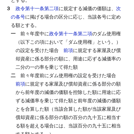
３
政令第十一条第二項
に規定する減価の価額は、
次
の各号
に掲げる場合の区分に応じ、当該各号に定め
る額とする。
一
前々年度中に
政令第十一条第二項
のダム使用権
（以下この項において「ダム使用権」という。）
の設定を受けた場合
前項
に規定する家屋及び償
却資産に係る部分の額に、用途に応ずる減価率の
二分の一の率を乗じて得た額
二
前々年度前にダム使用権の設定を受けた場合
前項
に規定する家屋及び償却資産に係る部分の額
から前年度の減価の価額を控除した額に用途に応
ずる減価率を乗じて得た額と前年度の減価の価額
とを合算した額（当該合算した額が当該家屋及び
償却資産に係る部分の額の百分の九十五に相当す
る額を超える場合には、当該百分の九十五に相当
する額とする。）