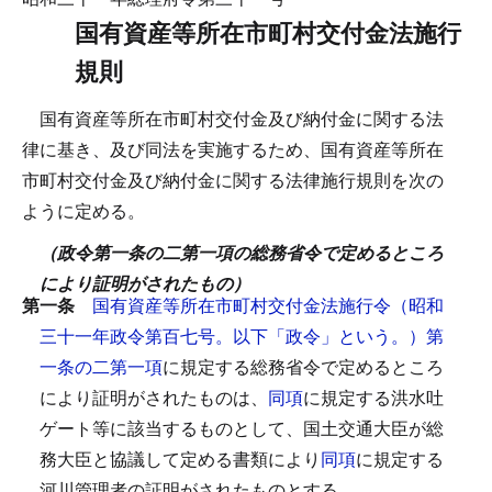
国有資産等所在市町村交付金法施行
規則
国有資産等所在市町村交付金及び納付金に関する法
律に基き、及び同法を実施するため、国有資産等所在
市町村交付金及び納付金に関する法律施行規則を次の
ように定める。
（政令第一条の二第一項の総務省令で定めるところ
により証明がされたもの）
第一条
国有資産等所在市町村交付金法施行令（昭和
三十一年政令第百七号。以下「政令」という。）第
一条の二第一項
に規定する総務省令で定めるところ
により証明がされたものは、
同項
に規定する洪水吐
ゲート等に該当するものとして、国土交通大臣が総
務大臣と協議して定める書類により
同項
に規定する
河川管理者の証明がされたものとする。