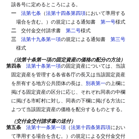
該各号に定めるところによる。
一
法第七条
（
法第十四条第四項
において準用する
場合を含む。）の規定による通知書
第一号
様式
二
交付金交付請求書
第二号
様式
三
法第十九条第一項
の規定による通知書
第三号
様式
（法第十条第一項の固定資産の価格の配分の方法）
第四条
法第十条第一項
の固定資産については、当該
固定資産を管理する各省各庁の長又は当該固定資産
を所有する地方公共団体の長は、
別表第一
の上欄に
掲げる固定資産の区分に応じ、それぞれ同表の中欄
に掲げる市町村に対し、同表の下欄に掲げる方法に
よつて当該固定資産の価格を配分するものとする。
（交付金交付請求書の送付）
第五条
法第十一条第一項
（
法第十四条第四項
におい
て準用する場合を含む。）の規定による交付金交付