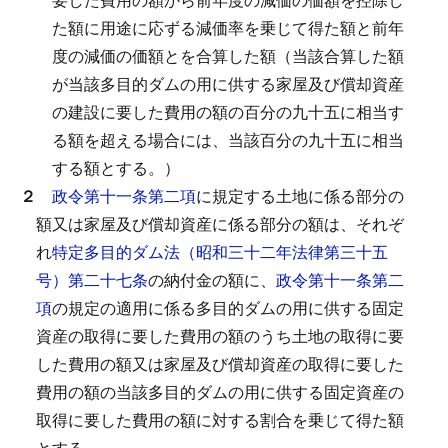
た額に用途に応ずる減価率を乗じて得た額と前年
度の減価の価額とを合算した額（当該合算した額
が当該多目的ダムの用に供する家屋及び償却資産
の建設に要した費用の額の百分の九十五に相当す
る額を超える場合には、当該百分の九十五に相当
する額とする。）
２
政令第十一条第二項
に規定する土地に係る部分の
額又は家屋及び償却資産に係る部分の額は、それぞ
れ
特定多目的ダム法（昭和三十二年法律第三十五
号）第二十七条
の納付金の額に、
政令第十一条第二
項
の規定の適用に係る多目的ダムの用に供する固定
資産の取得に要した費用の額のうち土地の取得に要
した費用の額又は家屋及び償却資産の取得に要した
費用の額の当該多目的ダムの用に供する固定資産の
取得に要した費用の額に対する割合を乗じて得た額
とする。