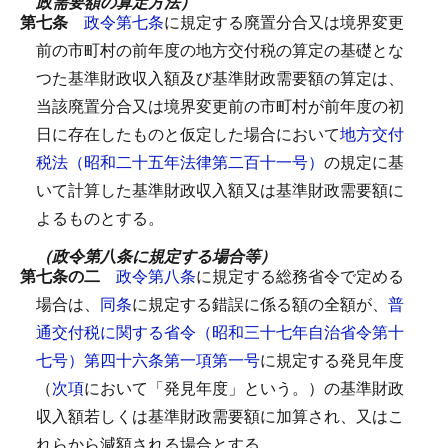
政需要額の算定方法）
第七条
政令第七条
に規定する廃置分合又は境界変更
前の市町村の前年度の地方交付税の算定の基礎とな
つた基準財政収入額及び基準財政需要額の算定は、
当該廃置分合又は境界変更前の市町村が前年度の初
日に存在したものと仮定した場合において
地方交付
税法（昭和二十五年法律第二百十一号）
の規定に基
いて計算した基準財政収入額又は基準財政需要額に
よるものとする。
（政令第八条に規定する場合等）
第七条の二
政令第八条
に規定する総務省令で定める
場合は、
同条
に規定する錯誤に係る額の全額が、
普
通交付税に関する省令（昭和三十七年自治省令第十
七号）第四十六条第一項第一号
に規定する発見年度
（
次項
において「発見年度」という。）の基準財政
収入額若しくは基準財政需要額に加算され、又はこ
れらから減額される場合とする。