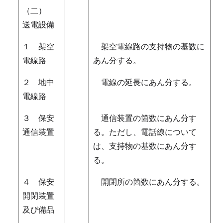
（二）
送電設備
１ 架空
架空電線路の支持物の基数に
電線路
あん分する。
２ 地中
電線の延長にあん分する。
電線路
３ 保安
通信装置の箇数にあん分す
通信装置
る。ただし、電話線について
は、支持物の基数にあん分す
る。
４ 保安
開閉所の箇数にあん分する。
開閉装置
及び備品