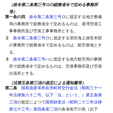
（政令第二条第三号ロの総務省令で定める事務所
等）
第一条の四
政令第二条第三号
ロに規定する地方整備
局の事務所で総務省令で定めるものは、港湾空港工
事事務所及び空港工事事務所とする。
２
政令第二条第三号
ロに規定する管区海上保安本部
の事務所で総務省令で定めるものは、航空基地とす
る。
３
政令第二条第三号
ハに規定する地方航空局の事務
所で総務省令で定めるものは、空港事務所及び空港
出張所とする。
（法第五条第三項の規定による通知書等）
第二条
国有資産等所在市町村交付金法（昭和三十一
年法律第八十二号。以下「法」という。）第五条第
三項
の規定によつて
国有財産法（昭和二十三年法律
第七十三号）第四条第二項
の各省各庁の長（以下