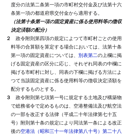
度分の法第二条第一項の市町村交付金及び法第十六
条第一項の都道府県交付金から適用する。
（法第十条第一項の固定資産に係る使用料等の徴収
決定済額の配分）
２
政令附則第四項の規定によつて市町村ごとの使用
料等の合算額を算定する場合においては、法第十条
第一項の固定資産については、
別表第二
の上欄に掲
げる固定資産の区分に応じ、それぞれ同表の中欄に
掲げる市町村に対し、同表の下欄に掲げる方法によ
つて当該固定資産に係る使用料等の徴収決定済額を
配分するものとする。
３
政令附則第七項第一号に規定する土地及び構築物
で総務省令で定めるものは、空港整備法及び
航空法
の一部を改正する法律（平成二十年法律第七十五
号）附則第十条
の規定により
同法第一条
による改正
後の
空港法（昭和三十一年法律第八十号）第二十八