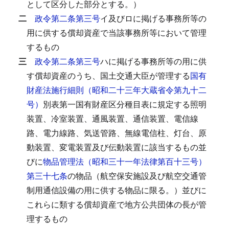
として区分した部分とする。）
二
政令第二条第三号
イ及びロに掲げる事務所等の
用に供する償却資産で当該事務所等において管理
するもの
三
政令第二条第三号
ハに掲げる事務所等の用に供
す償却資産のうち、国土交通大臣が管理する
国有
財産法施行細則（昭和二十三年大蔵省令第九十二
号）
別表第一国有財産区分種目表に規定する照明
装置、冷室装置、通風装置、通信装置、電信線
路、電力線路、気送管路、無線電信柱、灯台、原
動装置、変電装置及び伝動装置に該当するもの並
びに
物品管理法（昭和三十一年法律第百十三号）
第三十七条
の物品（航空保安施設及び航空交通管
制用通信設備の用に供する物品に限る。）並びに
これらに類する償却資産で地方公共団体の長が管
理するもの