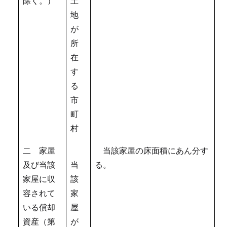
除く。）
土
地
が
所
在
す
る
市
町
村
二 家屋
当該家屋の床面積にあん分す
及び当該
当
る。
家屋に収
該
容されて
家
いる償却
屋
資産（第
が