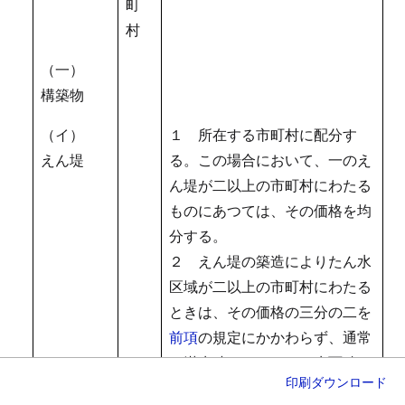
町
村
（一）
構築物
（イ）
１ 所在する市町村に配分す
えん堤
る。この場合において、一のえ
ん堤が二以上の市町村にわたる
ものにあつては、その価格を均
分する。
２ えん堤の築造によりたん水
区域が二以上の市町村にわたる
ときは、その価格の三分の二を
前項
の規定にかかわらず、通常
の満水時におけるたん水面積に
印刷
ダウンロード
あん分してその市町村に配分