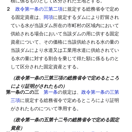
積に係るものとして区分された土地とする。
２
政令第一条の三第二項
に規定する総務省令で定め
る固定資産は、
同項
に規定するダムにより貯留され
ている水が当該ダム所在の市町村の区域内において
供給される場合において当該ダムの用に供する固定
資産について、その価格に当該供給される水の量の
当該ダムにより水道又は工業用水道に供給されてい
る水の量に対する割合を乗じて得た額に係るものと
して区分された固定資産とする。
（政令第一条の三第三項の総務省令で定めるところ
により証明がされたもの）
第一条の二の三
第一条
の規定は、
政令第一条の三第
三項
に規定する総務省令で定めるところにより証明
がされたものについて準用する。
（政令第一条の五第十二号の総務省令で定める固定
資産）