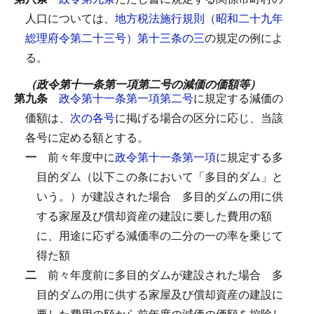
人口については、
地方税法施行規則（昭和二十九年
総理府令第二十三号）第十三条の三
の規定の例によ
る。
（政令第十一条第一項第二号の減価の価額等）
第九条
政令第十一条第一項第二号
に規定する減価の
価額は、
次の各号
に掲げる場合の区分に応じ、当該
各号に定める額とする。
一
前々年度中に
政令第十一条第一項
に規定する多
目的ダム（以下この条において「多目的ダム」と
いう。）が建設された場合
多目的ダムの用に供
する家屋及び償却資産の建設に要した費用の額
に、用途に応ずる減価率の二分の一の率を乗じて
得た額
二
前々年度前に多目的ダムが建設された場合
多
目的ダムの用に供する家屋及び償却資産の建設に
要した費用の額から前年度の減価の価額を控除し