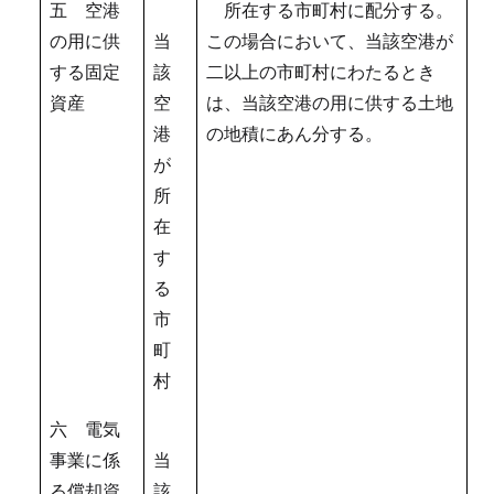
五 空港
所在する市町村に配分する。
の用に供
当
この場合において、当該空港が
する固定
該
二以上の市町村にわたるとき
資産
空
は、当該空港の用に供する土地
港
の地積にあん分する。
が
所
在
す
る
市
町
村
六 電気
事業に係
当
る償却資
該