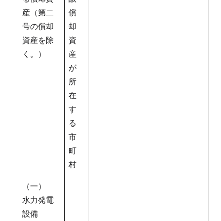
産（第二
償
号の償却
却
資産を除
資
く。）
産
が
所
在
す
る
市
町
村
（一）
水力発電
設備