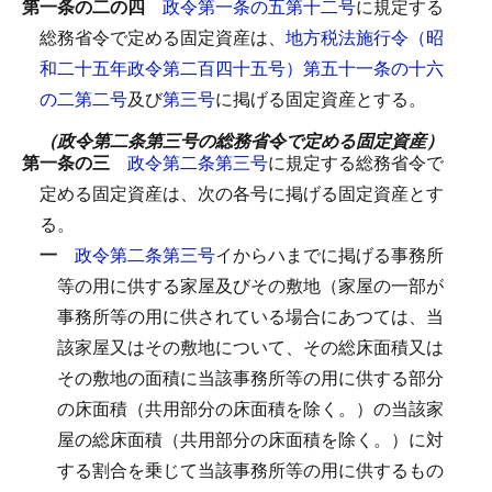
第一条の二の四
政令第一条の五第十二号
に規定する
総務省令で定める固定資産は、
地方税法施行令（昭
和二十五年政令第二百四十五号）第五十一条の十六
の二第二号
及び
第三号
に掲げる固定資産とする。
（政令第二条第三号の総務省令で定める固定資産）
第一条の三
政令第二条第三号
に規定する総務省令で
定める固定資産は、次の各号に掲げる固定資産とす
る。
一
政令第二条第三号
イからハまでに掲げる事務所
等の用に供する家屋及びその敷地（家屋の一部が
事務所等の用に供されている場合にあつては、当
該家屋又はその敷地について、その総床面積又は
その敷地の面積に当該事務所等の用に供する部分
の床面積（共用部分の床面積を除く。）の当該家
屋の総床面積（共用部分の床面積を除く。）に対
する割合を乗じて当該事務所等の用に供するもの