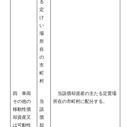
る
定
け
い
場
所
在
の
市
町
村
四 車両
当該償却資産の主たる定置場
その他の
当
所在の市町村に配分する。
移動性償
該
却資産又
償
は可動性
却