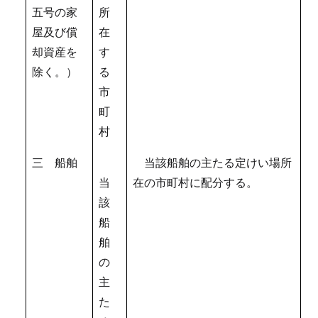
五号の家
所
屋及び償
在
却資産を
す
除く。）
る
市
町
村
三 船舶
当該船舶の主たる定けい場所
当
在の市町村に配分する。
該
船
舶
の
主
た