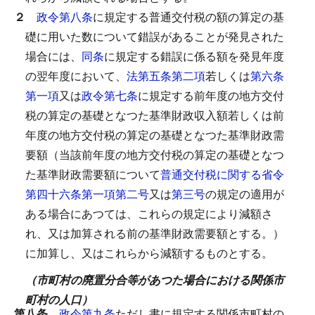
２
政令第八条
に規定する普通交付税の額の算定の基
礎に用いた数について錯誤があることが発見された
場合には、
同条
に規定する錯誤に係る額を発見年度
の翌年度において、
法第五条第二項
若しくは
第六条
第一項
又は
政令第七条
に規定する前年度の地方交付
税の算定の基礎となつた基準財政収入額若しくは前
年度の地方交付税の算定の基礎となつた基準財政需
要額（当該前年度の地方交付税の算定の基礎となつ
た基準財政需要額について
普通交付税に関する省令
第四十六条第一項第二号
又は
第三号
の規定の適用が
ある場合にあつては、これらの規定により減額さ
れ、又は加算される前の基準財政需要額とする。）
に加算し、又はこれらから減額するものとする。
（市町村の廃置分合等があつた場合における関係市
町村の人口）
第八条
政令第九条
ただし書に規定する関係市町村の