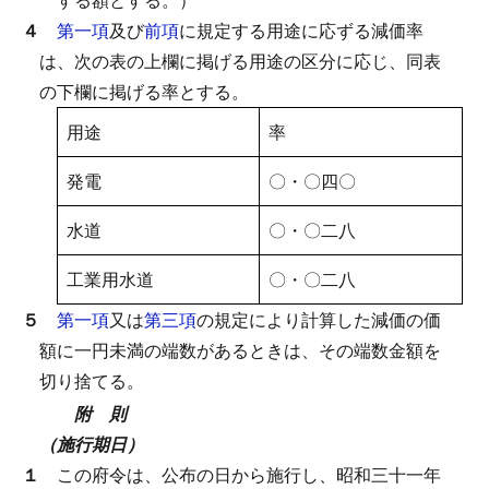
４
第一項
及び
前項
に規定する用途に応ずる減価率
は、次の表の上欄に掲げる用途の区分に応じ、同表
の下欄に掲げる率とする。
用途
率
発電
〇・〇四〇
水道
〇・〇二八
工業用水道
〇・〇二八
５
第一項
又は
第三項
の規定により計算した減価の価
額に一円未満の端数があるときは、その端数金額を
切り捨てる。
附 則
（施行期日）
１
この府令は、公布の日から施行し、昭和三十一年