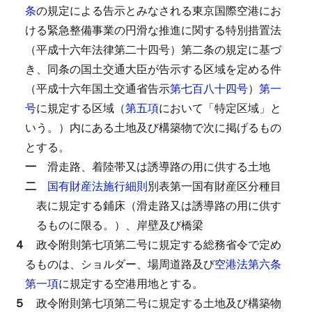
条
の規定による告示とみなされる東京国際空港にお
ける緊急整備事業の円滑な推進に関する特別措置法
（平成十六年法律第二十四号）第二条の規定に基づ
き、同条の国土交通大臣が告示する区域を定める件
（平成十六年国土交通省告示
第七百八十四号
）
第一
号
に規定する区域（
第五項
において「特定区域」と
いう。）内にある土地及び構築物で次に掲げるもの
とする。
一
滑走路、着陸帯又は誘導路の用に供する土地
二
国有財産法施行細則
別表第一国有財産区分種目
表に規定する鋪床（滑走路又は誘導路の用に供す
るものに限る。）、岸壁及び橋梁
４
政令附則第七項第二号に規定する総務省令で定め
るものは、ショルダー、場周道路及び
空港法第六条
第一項
に規定する空港用地とする。
５
政令附則第七項第二号に規定する土地及び構築物