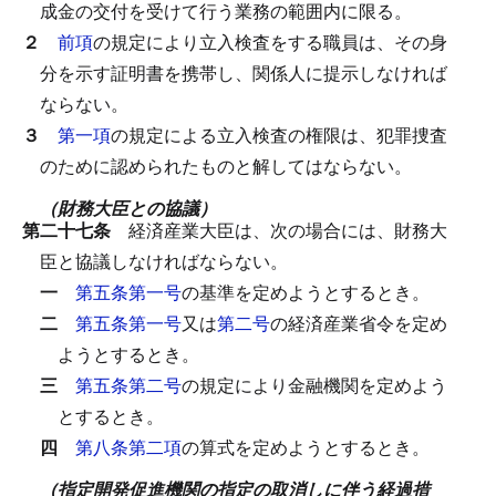
成金の交付を受けて行う業務の範囲内に限る。
２
前項
の規定により立入検査をする職員は、その身
分を示す証明書を携帯し、関係人に提示しなければ
ならない。
３
第一項
の規定による立入検査の権限は、犯罪捜査
のために認められたものと解してはならない。
（財務大臣との協議）
第二十七条
経済産業大臣は、次の場合には、財務大
臣と協議しなければならない。
一
第五条第一号
の基準を定めようとするとき。
二
第五条第一号
又は
第二号
の経済産業省令を定め
ようとするとき。
三
第五条第二号
の規定により金融機関を定めよう
とするとき。
四
第八条第二項
の算式を定めようとするとき。
（指定開発促進機関の指定の取消しに伴う経過措