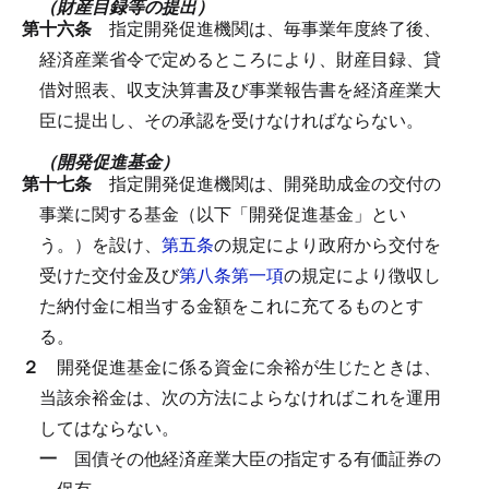
（財産目録等の提出）
第十六条
指定開発促進機関は、毎事業年度終了後、
経済産業省令で定めるところにより、財産目録、貸
借対照表、収支決算書及び事業報告書を経済産業大
臣に提出し、その承認を受けなければならない。
（開発促進基金）
第十七条
指定開発促進機関は、開発助成金の交付の
事業に関する基金（以下「開発促進基金」とい
う。）を設け、
第五条
の規定により政府から交付を
受けた交付金及び
第八条第一項
の規定により徴収し
た納付金に相当する金額をこれに充てるものとす
る。
２
開発促進基金に係る資金に余裕が生じたときは、
当該余裕金は、次の方法によらなければこれを運用
してはならない。
一
国債その他経済産業大臣の指定する有価証券の
保有