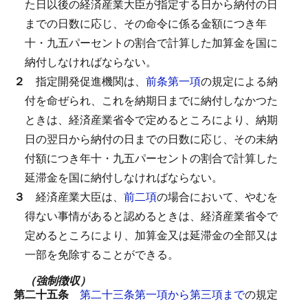
た日以後の経済産業大臣が指定する日から納付の日
までの日数に応じ、その命令に係る金額につき年
十・九五パーセントの割合で計算した加算金を国に
納付しなければならない。
２
指定開発促進機関は、
前条第一項
の規定による納
付を命ぜられ、これを納期日までに納付しなかつた
ときは、経済産業省令で定めるところにより、納期
日の翌日から納付の日までの日数に応じ、その未納
付額につき年十・九五パーセントの割合で計算した
延滞金を国に納付しなければならない。
３
経済産業大臣は、
前二項
の場合において、やむを
得ない事情があると認めるときは、経済産業省令で
定めるところにより、加算金又は延滞金の全部又は
一部を免除することができる。
（強制徴収）
第二十五条
第二十三条第一項から第三項まで
の規定