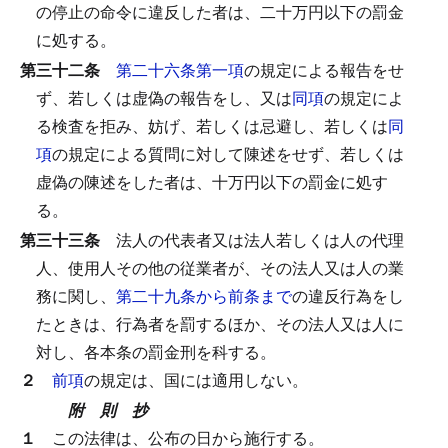
の停止の命令に違反した者は、二十万円以下の罰金
に処する。
第三十二条
第二十六条第一項
の規定による報告をせ
ず、若しくは虚偽の報告をし、又は
同項
の規定によ
る検査を拒み、妨げ、若しくは忌避し、若しくは
同
項
の規定による質問に対して陳述をせず、若しくは
虚偽の陳述をした者は、十万円以下の罰金に処す
る。
第三十三条
法人の代表者又は法人若しくは人の代理
人、使用人その他の従業者が、その法人又は人の業
務に関し、
第二十九条から前条まで
の違反行為をし
たときは、行為者を罰するほか、その法人又は人に
対し、各本条の罰金刑を科する。
２
前項
の規定は、国には適用しない。
附 則 抄
１
この法律は、公布の日から施行する。