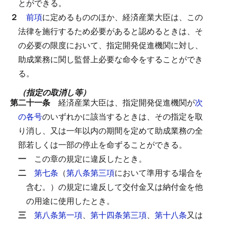
とができる。
２
前項
に定めるもののほか、経済産業大臣は、この
法律を施行するため必要があると認めるときは、そ
の必要の限度において、指定開発促進機関に対し、
助成業務に関し監督上必要な命令をすることができ
る。
（指定の取消し等）
第二十一条
経済産業大臣は、指定開発促進機関が
次
の各号
のいずれかに該当するときは、その指定を取
り消し、又は一年以内の期間を定めて助成業務の全
部若しくは一部の停止を命ずることができる。
一
この章の規定に違反したとき。
二
第七条
（
第八条第三項
において準用する場合を
含む。）の規定に違反して交付金又は納付金を他
の用途に使用したとき。
三
第八条第一項
、
第十四条第三項
、
第十八条
又は