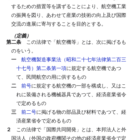
するための措置等を講ずることにより、航空機工業
の振興を図り、あわせて産業の技術の向上及び国際
交流の進展に寄与することを目的とする。
（定義）
第二条
この法律で「航空機等」とは、次に掲げるも
のをいう。
一
航空機製造事業法（昭和二十七年法律第二百三
十七号）第二条第一項
に規定する航空機であつ
て、民間航空の用に供するもの
二
前号
に規定する航空機の一部を構成し、又はこ
れに装備される機械器具であつて、経済産業省令
で定めるもの
三
前二号
に掲げる物の部品及び材料であつて、経
済産業省令で定めるもの
２
この法律で「国際共同開発」とは、本邦法人と外
国法人（外国の政府機関その他の経済産業省令で定