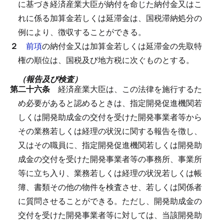
に基づき経済産業大臣が納付を命じた納付金又はこ
れに係る加算金若しくは延滞金は、国税滞納処分の
例により、徴収することができる。
２
前項
の納付金又は加算金若しくは延滞金の先取特
権の順位は、国税及び地方税に次ぐものとする。
（報告及び検査）
第二十六条
経済産業大臣は、この法律を施行するた
め必要があると認めるときは、指定開発促進機関若
しくは開発助成金の交付を受けた開発事業者等から
その業務若しくは経理の状況に関する報告を徴し、
又はその職員に、指定開発促進機関若しくは開発助
成金の交付を受けた開発事業者等の事務所、事業所
等に立ち入り、業務若しくは経理の状況若しくは帳
簿、書類その他の物件を検査させ、若しくは関係者
に質問させることができる。
ただし、開発助成金の
交付を受けた開発事業者等に対しては、当該開発助