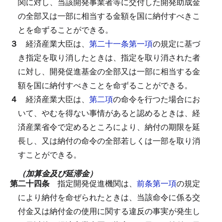
関に対し、当該開発事業者等に交付した開発助成金
の全部又は一部に相当する金額を国に納付すべきこ
とを命ずることができる。
３
経済産業大臣は、
第二十一条第一項
の規定に基づ
き指定を取り消したときは、指定を取り消された者
に対し、開発促進基金の全部又は一部に相当する金
額を国に納付すべきことを命ずることができる。
４
経済産業大臣は、
第二項
の命令を行つた場合にお
いて、やむを得ない事情があると認めるときは、経
済産業省令で定めるところにより、納付の期限を延
長し、又は納付の命令の全部若しくは一部を取り消
すことができる。
（加算金及び延滞金）
第二十四条
指定開発促進機関は、
前条第一項
の規定
により納付を命ぜられたときは、当該命令に係る交
付金又は納付金の使用に関する違反の事実が発生し