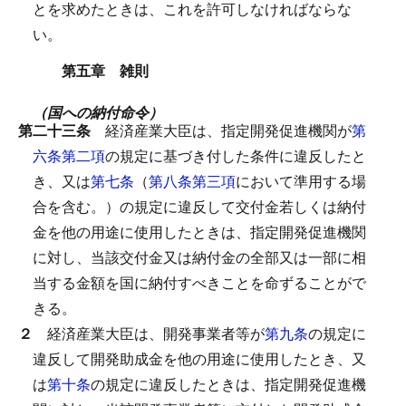
とを求めたときは、これを許可しなければならな
い。
第五章 雑則
（国への納付命令）
第二十三条
経済産業大臣は、指定開発促進機関が
第
六条第二項
の規定に基づき付した条件に違反したと
き、又は
第七条
（
第八条第三項
において準用する場
合を含む。）の規定に違反して交付金若しくは納付
金を他の用途に使用したときは、指定開発促進機関
に対し、当該交付金又は納付金の全部又は一部に相
当する金額を国に納付すべきことを命ずることがで
きる。
２
経済産業大臣は、開発事業者等が
第九条
の規定に
違反して開発助成金を他の用途に使用したとき、又
は
第十条
の規定に違反したときは、指定開発促進機