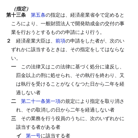
（指定）
第十三条
第五条
の指定は、経済産業省令で定めると
ころにより、一般財団法人で開発助成金の交付の事
業を行おうとするものの申請により行う。
２
経済産業大臣は、
前項
の申請をした者が、次のい
ずれかに該当するときは、その指定をしてはならな
い。
一
この法律又はこの法律に基づく処分に違反し、
罰金以上の刑に処せられ、その執行を終わり、又
は執行を受けることがなくなつた日から二年を経
過しない者
二
第二十一条第一項
の規定により指定を取り消さ
れ、その取消しの日から二年を経過しない者
三
その業務を行う役員のうちに、次のいずれかに
該当する者がある者
イ
第一号
に該当する者