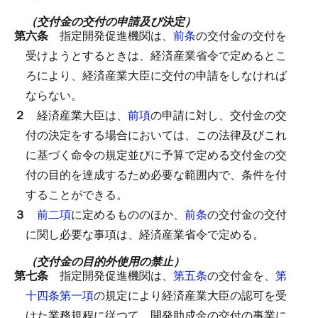
（交付金の交付の申請及び決定）
第六条
指定開発促進機関は、
前条
の交付金の交付を
受けようとするときは、経済産業省令で定めるとこ
ろにより、経済産業大臣に交付の申請をしなければ
ならない。
２
経済産業大臣は、
前項
の申請に対し、交付金の交
付の決定をする場合においては、この法律及びこれ
に基づく命令の規定並びに予算で定める交付金の交
付の目的を達成するため必要な範囲内で、条件を付
することができる。
３
前二項
に定めるもののほか、
前条
の交付金の交付
に関し必要な事項は、経済産業省令で定める。
（交付金の目的外使用の禁止）
第七条
指定開発促進機関は、
第五条
の交付金を、
第
十四条第一項
の規定により経済産業大臣の認可を受
けた業務規程に従つて、開発助成金の交付の事業に