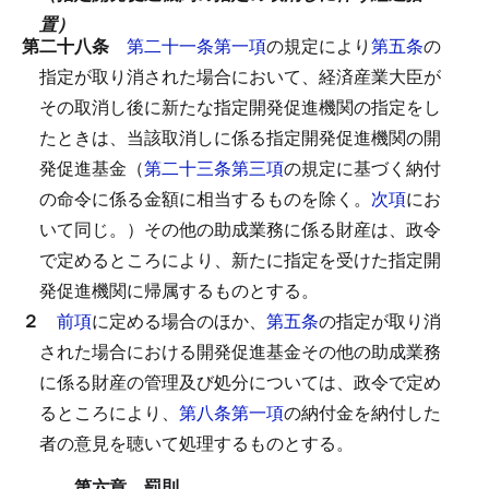
置）
第二十八条
第二十一条第一項
の規定により
第五条
の
指定が取り消された場合において、経済産業大臣が
その取消し後に新たな指定開発促進機関の指定をし
たときは、当該取消しに係る指定開発促進機関の開
発促進基金（
第二十三条第三項
の規定に基づく納付
の命令に係る金額に相当するものを除く。
次項
にお
いて同じ。）その他の助成業務に係る財産は、政令
で定めるところにより、新たに指定を受けた指定開
発促進機関に帰属するものとする。
２
前項
に定める場合のほか、
第五条
の指定が取り消
された場合における開発促進基金その他の助成業務
に係る財産の管理及び処分については、政令で定め
るところにより、
第八条第一項
の納付金を納付した
者の意見を聴いて処理するものとする。
第六章 罰則