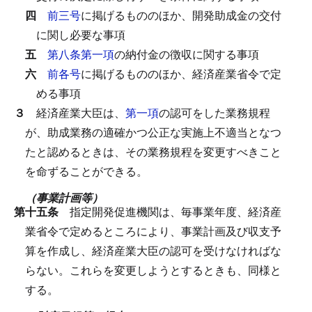
四
前三号
に掲げるもののほか、開発助成金の交付
に関し必要な事項
五
第八条第一項
の納付金の徴収に関する事項
六
前各号
に掲げるもののほか、経済産業省令で定
める事項
３
経済産業大臣は、
第一項
の認可をした業務規程
が、助成業務の適確かつ公正な実施上不適当となつ
たと認めるときは、その業務規程を変更すべきこと
を命ずることができる。
（事業計画等）
第十五条
指定開発促進機関は、毎事業年度、経済産
業省令で定めるところにより、事業計画及び収支予
算を作成し、経済産業大臣の認可を受けなければな
らない。
これらを変更しようとするときも、同様と
する。