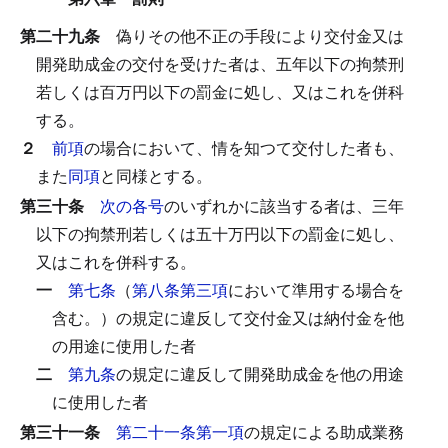
第二十九条
偽りその他不正の手段により交付金又は
開発助成金の交付を受けた者は、五年以下の拘禁刑
若しくは百万円以下の罰金に処し、又はこれを併科
する。
２
前項
の場合において、情を知つて交付した者も、
また
同項
と同様とする。
第三十条
次の各号
のいずれかに該当する者は、三年
以下の拘禁刑若しくは五十万円以下の罰金に処し、
又はこれを併科する。
一
第七条
（
第八条第三項
において準用する場合を
含む。）の規定に違反して交付金又は納付金を他
の用途に使用した者
二
第九条
の規定に違反して開発助成金を他の用途
に使用した者
第三十一条
第二十一条第一項
の規定による助成業務