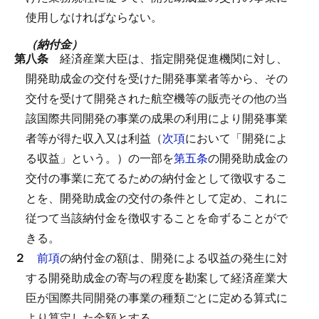
使用しなければならない。
（納付金）
第八条
経済産業大臣は、指定開発促進機関に対し、
開発助成金の交付を受けた開発事業者等から、その
交付を受けて開発された航空機等の販売その他の当
該国際共同開発の事業の成果の利用により開発事業
者等が得た収入又は利益（
次項
において「開発によ
る収益」という。）の一部を
第五条
の開発助成金の
交付の事業に充てるための納付金として徴収するこ
とを、開発助成金の交付の条件として定め、これに
従つて当該納付金を徴収することを命ずることがで
きる。
２
前項
の納付金の額は、開発による収益の発生に対
する開発助成金の寄与の程度を勘案して経済産業大
臣が国際共同開発の事業の種類ごとに定める算式に
より算定した金額とする。