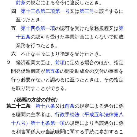
前条
の規定による命令に違反したとき。
四
第十三条第二項第一号
又は
第三号
に該当するに
至つたとき。
五
第十四条第一項
の認可を受けた業務規程又は
第
十五条
の認可を受けた事業計画によらないで助成
業務を行つたとき。
六
不正な手段により指定を受けたとき。
２
経済産業大臣は、
前項
に定める場合のほか、指定
開発促進機関が
第五条
の開発助成金の交付の事業を
行う必要がないと認めるに至つたときは、その指定
を取り消すことができる。
（聴聞の方法の特例）
第二十二条
第十八条
又は
前条
の規定による処分に係
る聴聞の主宰者は、
行政手続法（平成五年法律第八
十八号）第十七条第一項
の規定により当該処分に係
る利害関係人が当該聴聞に関する手続に参加するこ