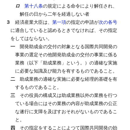
ロ
第十八条
の規定による命令により解任され、
解任の日から二年を経過しない者
３
経済産業大臣は、
第一項
の指定の申請が
次の各号
に適合していると認めるときでなければ、その指定
をしてはならない。
一
開発助成金の交付の対象となる国際共同開発の
事業の選定その他開発助成金の交付の事業に係る
業務（以下「助成業務」という。）の適確な実施
に必要な知識及び能力を有するものであること。
二
助成業務の適確な実施に必要な経理的基礎を有
するものであること。
三
その役員の構成又は助成業務以外の業務を行つ
ている場合にはその業務の内容が助成業務の公正
な遂行に支障を及ぼすおそれがないものであるこ
と。
四
その指定をすることによつて国際共同開発の効