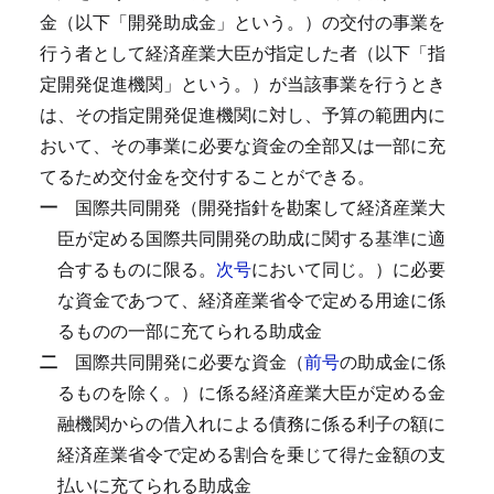
金（以下「開発助成金」という。）の交付の事業を
行う者として経済産業大臣が指定した者（以下「指
定開発促進機関」という。）が当該事業を行うとき
は、その指定開発促進機関に対し、予算の範囲内に
おいて、その事業に必要な資金の全部又は一部に充
てるため交付金を交付することができる。
一
国際共同開発（開発指針を勘案して経済産業大
臣が定める国際共同開発の助成に関する基準に適
合するものに限る。
次号
において同じ。）に必要
な資金であつて、経済産業省令で定める用途に係
るものの一部に充てられる助成金
二
国際共同開発に必要な資金（
前号
の助成金に係
るものを除く。）に係る経済産業大臣が定める金
融機関からの借入れによる債務に係る利子の額に
経済産業省令で定める割合を乗じて得た金額の支
払いに充てられる助成金