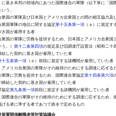
）に基き本邦の領域内にあつた国際連合の軍隊（以下単に「国
をいう。
合衆国の軍隊及び日本国とアメリカ合衆国との間の相互協力及
合衆国軍隊の地位に関する協定
第十五条第一項
（ａ）に規定す
づき国が雇用する者
合衆国の軍隊に労務を提供するため、日本国とアメリカ合衆国
いう。）
第十二条第四項
の規定及び旧調達庁設置法（昭和二十
締結した契約に基き国が雇用していた者
第十五条第一項
（ａ）前段に規定する諸機関が雇用していた者
、アメリカ合衆国の軍隊がその維持のためにする調達に応ずる
の軍隊に労務を提供するため、国際連合軍協定
第十四条第六項
が締結した契約に基き国が雇用していた者
軍協定
第九条第一項
前段に規定する諸機関が雇用していた者
、国際連合の軍隊がその維持のためにする調達に応ずるため、
掲げる者に準ずる者であつて政令で定めるもの
駐留軍関係離職者等対策協議会