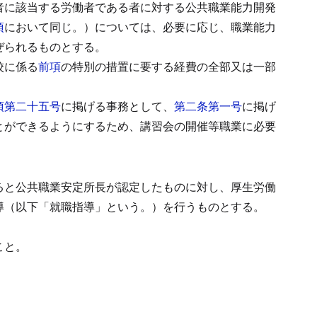
者に該当する労働者である者に対する公共職業能力開発
項
において同じ。）については、必要に応じ、職業能力
ぜられるものとする。
校に係る
前項
の特別の措置に要する経費の全部又は一部
項第二十五号
に掲げる事務として、
第二条第一号
に掲げ
とができるようにするため、講習会の開催等職業に必要
ると公共職業安定所長が認定したものに対し、厚生労働
導（以下「就職指導」という。）を行うものとする。
こと。
。