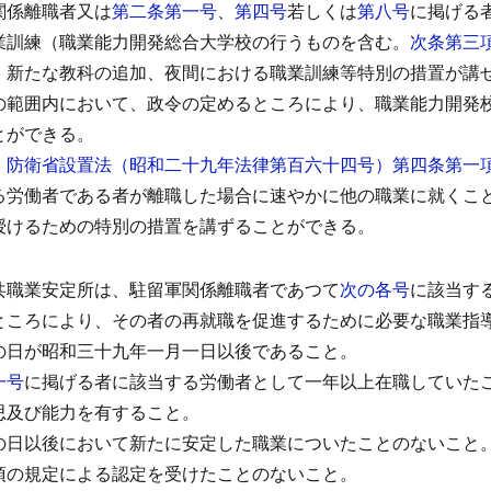
関係離職者又は
第二条第一号
、
第四号
若しくは
第八号
に掲げる
業訓練（職業能力開発総合大学校の行うものを含む。
次条第三
、新たな教科の追加、夜間における職業訓練等特別の措置が講
の範囲内において、政令の定めるところにより、職業能力開発
とができる。
、
防衛省設置法（昭和二十九年法律第百六十四号）第四条第一
る労働者である者が離職した場合に速やかに他の職業に就くこ
授けるための特別の措置を講ずることができる。
）
共職業安定所は、駐留軍関係離職者であつて
次の各号
に該当す
ところにより、その者の再就職を促進するために必要な職業指
の日が昭和三十九年一月一日以後であること。
一号
に掲げる者に該当する労働者として一年以上在職していた
思及び能力を有すること。
の日以後において新たに安定した職業についたことのないこと
項の規定による認定を受けたことのないこと。