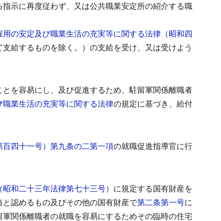
る指示に再度従わず、又は公共職業安定所の紹介する職
雇用の安定及び職業生活の充実等に関する法律（昭和四
て支給するものを除く。）の支給を受け、又は受けよう
ことを容易にし、及び促進するため、駐留軍関係離職者
び職業生活の充実等に関する法律
の規定に基づき、給付
第百四十一号）第九条の二第一項
の就職促進指導官に行
（昭和二十三年法律第七十三号）
に規定する国有財産を
当と認めるもの及びその他の国有財産で
第二条第一号
に
留軍関係離職者の就職を容易にするためその臨時の住宅