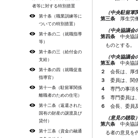
者等に対する特別措置
（中央駐留軍
第十条（職業訓練等に
第三条
厚生労
ついての特別措置）
（中央協議会
第十条の二（就職指導
第四条
中央協
等）
ものとする。
第十条の三（給付金の
（中央協議会
支給）
第五条
中央協
第十条の四（就職促進
２
会長は、厚
指導官）
３
委員は、関
第十一条（駐留軍関係
４
専門の事項
離職者のための住宅）
５
専門委員は
第十二条（返還された
６
会長、委員
国有の財産の譲渡及び
（意見の聴取
貸付）
第六条
中央協
第十三条（資金の融通
る者の意見を