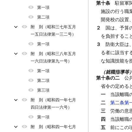
第十条
駐留軍
第一項
施設の行う職
第二項
開発校の設置
附 則（昭和三七年五月
２
国は、予算
一五日法律第一三二号）
を負担するこ
第一項
３
防衛大臣は
る者に該当す
附 則（昭和三八年五月
な知識技能を
一六日法律第九一号）
第一項
（就職指導等
第十条の二
公
第二項
省令の定める
第三項
一
当該離職
附 則（昭和四一年七月
二
第二条第
四日法律第一一六号）
三
労働の意
第一項
四
当該離職
附 則（昭和四一年七月
五
前にこの