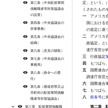
定」という。
第三条（中央駐留軍関
係離職者等対策協議会
くされたもの
の設置）
一
アメリカ
国における
第四条（中央協議会の
所掌事務）
の規定に基
二
アメリカ
第五条（中央協議会の
組織）
政協定」と
達庁長官が
第六条（意見の聴取）
三
行政協定
第七条（中央協議会の
四
もつぱら
事務局）
五
国際連合
第八条（政令への委
調達庁長官
任）
六
国際連合
第九条（都道府県又は
七
もつぱら
市町村の駐留軍関係離
八
前各号
に
職者等対策協議会）
第二章 
第三章 駐留軍関係離職