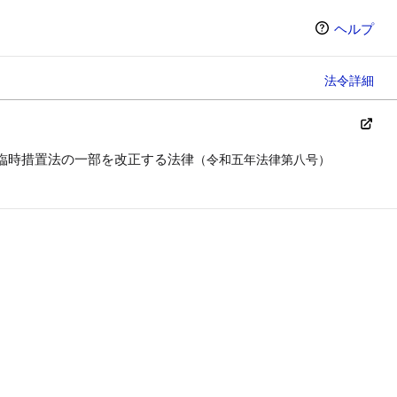
ヘルプ
法令詳細
臨時措置法の一部を改正する法律
（令和五年法律第八号）
ン（選択すると条文の表示方法が変わります）