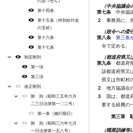
のあつせん）
（中央協議会
第十四条
第七条
中央協
２
事務局に、
第十五条（特別給付金
の支給）
（政令への委
第八条
第三条
第十六条
令で定める。
第十七条
（都道府県又
制定附則
第九条
都道府
第一項
該都道府県又
第三項
県又は市町村
改正附則
２
地方協議会
３
国は、都道
附 則（昭和三五年六月
二三日法律第一〇二号）
要する経費の
第一条（施行期日）
第三章 
附 則（昭和三六年七月
（職業訓練等
一日法律第一五八号）