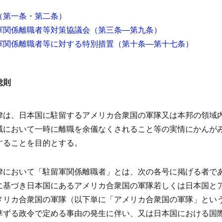
（第一条・第二条）
軍関係離職者等対策協議会
（第三条―第九条）
軍関係離職者等に対する特別措置
（第十条―第十七条）
総則
律は、日本国に駐留するアメリカ合衆国の軍隊又は本邦の領域
域において一時に離職を余儀なくされること等の実情にかんが
することを目的とする。
律において「駐留軍関係離職者」とは、次の各号に掲げる者で
に基づき日本国にあるアメリカ合衆国の軍隊若しくは日本国と
メリカ合衆国の軍隊（以下単に「アメリカ合衆国の軍隊」とい
準ずる政令で定める事由の発生に伴い、又は日本国における国