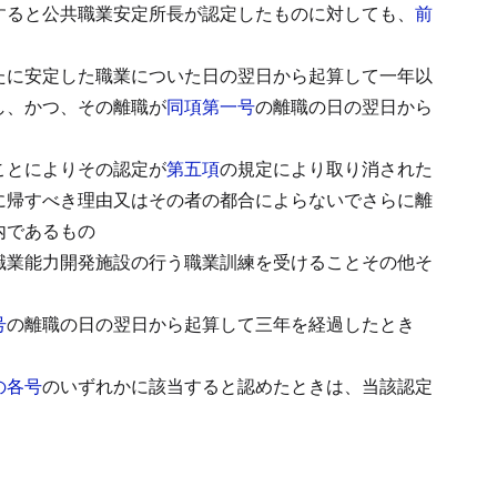
すると公共職業安定所長が認定したものに対しても、
前
たに安定した職業についた日の翌日から起算して一年以
し、かつ、その離職が
同項第一号
の離職の日の翌日から
ことによりその認定が
第五項
の規定により取り消された
に帰すべき理由又はその者の都合によらないでさらに離
内であるもの
職業能力開発施設の行う職業訓練を受けることその他そ
号
の離職の日の翌日から起算して三年を経過したとき
の各号
のいずれかに該当すると認めたときは、当該認定