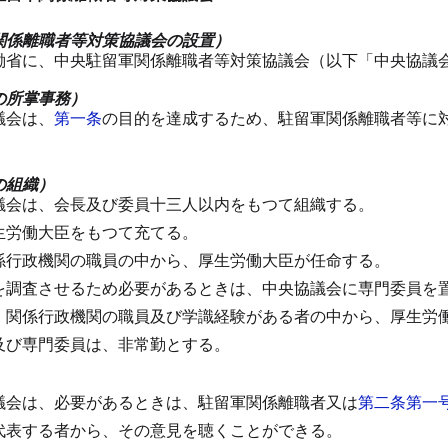
関係離職者等対策協議会の設置）
働省に、中央駐留軍関係離職者等対策協議会（以下「中央協議
の所掌事務）
議会は、
第一条
の目的を達成するため、駐留軍関係離職者等に
の組織）
議会は、会長及び委員十三人以内をもつて組織する。
生労働大臣をもつて充てる。
係行政機関の職員の中から、厚生労働大臣が任命する。
を調査させるため必要があるときは、中央協議会に専門委員を
、関係行政機関の職員及び学識経験がある者の中から、厚生労
及び専門委員は、非常勤とする。
）
議会は、必要があるときは、駐留軍関係離職者又は
第二条第一
代表する者から、その意見を聴くことができる。