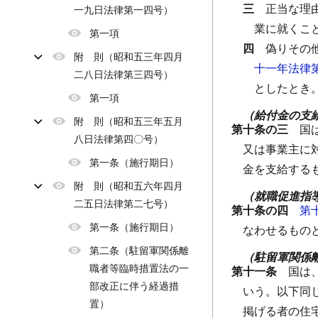
三
正当な理
一九日法律第一四号）
業に就くこ
第一項
四
偽りその
附 則（昭和五三年四月
十一年法律
二八日法律第三四号）
としたとき
第一項
（給付金の支
附 則（昭和五三年五月
第十条の三
国
八日法律第四〇号）
又は事業主に
第一条（施行期日）
金を支給する
附 則（昭和五六年四月
（就職促進指
二五日法律第二七号）
第十条の四
第
第一条（施行期日）
なわせるもの
第二条（駐留軍関係離
（駐留軍関係
職者等臨時措置法の一
第十一条
国は
部改正に伴う経過措
いう。以下同
置）
掲げる者の住