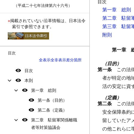
目次
（平成二十七年法律第六十六号）
第一章 総則
第二章 駐留
※
掲載されていない沿革情報は、日本法令
第三章 駐留
索引で参照できます。
附則
第一章 
目次
全表示
全非表示
差分箇所
（目的）
第一条
この法
目次
者が特定の地
本則
活の安定に資
第一章 総則
（定義）
第一条（目的）
第二条
この法
第二条（定義）
安全保障条約
第二章 駐留軍関係離職
留していたア
者等対策協議会
の他これらに