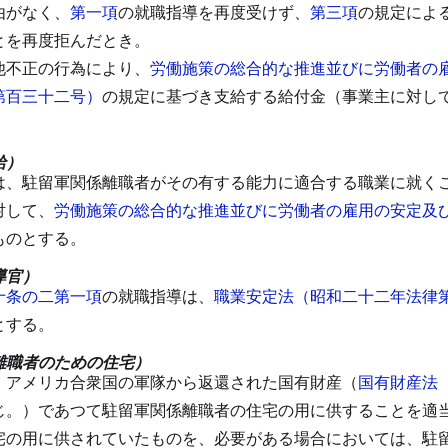
由がなく、
第一項
の就職指導を再度受けず、
第三項
の規定によ
とを再度拒んだとき。
他不正の行為により、
労働施策の総合的な推進並びに労働者の
第百三十二号）
の規定に基づき支給する給付金（事業主に対し
。
給）
は、駐留軍関係離職者がその有する能力に適合する職業に就く
対して、
労働施策の総合的な推進並びに労働者の雇用の安定及
ものとする。
導官）
十条の二第一項
の就職指導は、
職業安定法（昭和二十二年法律
とする。
離職者のための住宅）
、アメリカ合衆国の軍隊から返還された国有財産（
国有財産法
じ。）であつて駐留軍関係離職者の住宅の用に供することを適
宅の用に供されていたものを、必要がある場合においては、駐