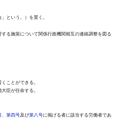
会」という。）を置く。
対する施策について関係行政機関相互の連絡調整を図る
置くことができる。
働大臣が任命する。
号
、
第四号
及び
第八号
に掲げる者に該当する労働者であ