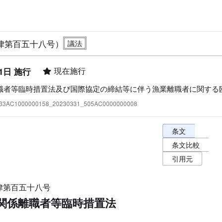
律第百五十八号）
現在施行
1日 施行
職者等臨時措置法及び国際協定の締結等に伴う漁業離職者に関する
:333AC1000000158_20230331_505AC0000000008
条文表示オプショ
条文
条文比較
引用元
律第百五十八号
関係離職者等臨時措置法