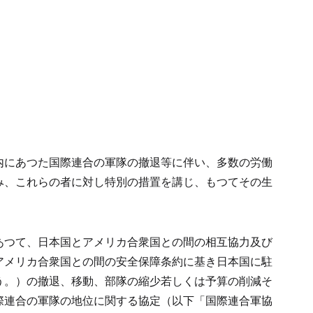
内にあつた国際連合の軍隊の撤退等に伴い、多数の労働
み、これらの者に対し特別の措置を講じ、もつてその生
あつて、日本国とアメリカ合衆国との間の相互協力及び
アメリカ合衆国との間の安全保障条約に基き日本国に駐
う。）の撤退、移動、部隊の縮少若しくは予算の削減そ
際連合の軍隊の地位に関する協定（以下「国際連合軍協