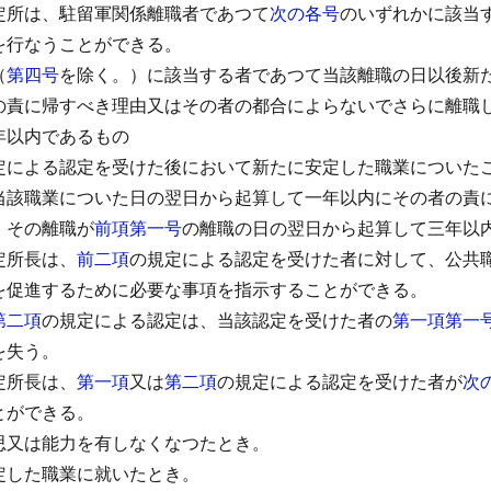
定所は、駐留軍関係離職者であつて
次の各号
のいずれかに該当
を行なうことができる。
（
第四号
を除く。）に該当する者であつて当該離職の日以後新
の責に帰すべき理由又はその者の都合によらないでさらに離職
年以内であるもの
定による認定を受けた後において新たに安定した職業についた
当該職業についた日の翌日から起算して一年以内にその者の責
、その離職が
前項第一号
の離職の日の翌日から起算して三年以
定所長は、
前二項
の規定による認定を受けた者に対して、公共
を促進するために必要な事項を指示することができる。
第二項
の規定による認定は、当該認定を受けた者の
第一項第一
を失う。
定所長は、
第一項
又は
第二項
の規定による認定を受けた者が
次
とができる。
思又は能力を有しなくなつたとき。
定した職業に就いたとき。