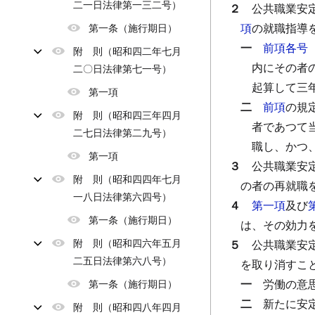
二一日法律第一三二号）
２
公共職業安
項
の就職指導
第一条（施行期日）
一
前項各号
附 則（昭和四二年七月
内にその者
二〇日法律第七一号）
起算して三
第一項
二
前項
の規
附 則（昭和四三年四月
者であつて
二七日法律第二九号）
職し、かつ
第一項
３
公共職業安
附 則（昭和四四年七月
の者の再就職
一八日法律第六四号）
４
第一項
及び
第一条（施行期日）
は、その効力
附 則（昭和四六年五月
５
公共職業安
二五日法律第六八号）
を取り消すこ
一
労働の意
第一条（施行期日）
二
新たに安
附 則（昭和四八年四月