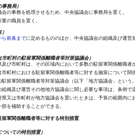
の事務局）
議会の事務を処理させるため、中央協議会に事務局を置く。
所要の職員を置く。
任）
から前条まで
に定めるもののほか、中央協議会の組織及び運営
は市町村の駐留軍関係離職者等対策協議会）
県及び市町村は、その区域内において多数の駐留軍関係離職者
は市町村における駐留軍関係離職者等に対する施策について関
の駐留軍関係離職者等対策協議会（以下「地方協議会」という
の組織及び運営その他地方協議会に関し必要な事項は、条例で
府県又は市町村が地方協議会を置いたときは、予算の範囲内に
一部を補助することができる。
駐留軍関係離職者等に対する特別措置
についての特別措置）