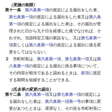
（実施の制限）
第十一条
第六条第一項
の規定による届出をした者、
第七条第一項
の規定による届出をした者又は
第八条
第一項
の規定による届出をした者は、その届出が受
理された日から九十日を経過した後でなければ、そ
れぞれ、当該特定工場の新設をし、又は
第七条第一
項
若しくは
第八条第一項
の規定による届出に係る変
更をしてはならない。
２
市町村長は、
第六条第一項
、
第七条第一項
又は
第
八条第一項
の規定による届出に係る事項について、
その内容が相当であると認めるときは、
前項
に規定
する期間を短縮することができる。
（氏名等の変更の届出）
第十二条
第六条第一項
又は
第七条第一項
の規定によ
る届出をした者は、
第六条第一項第一号
の事項に変
更があつたときは、遅滞なく、その旨を市町村長に