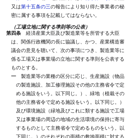
又は
第十五条の三
の報告により知り得た事業者の秘
密に属する事項を記載してはならない。
（工場立地に関する準則等の公表）
第四条
経済産業大臣及び製造業等を所管する大臣
は、関係行政機関の長に協議し、かつ、産業構造審
議会の意見を聴いて、次の事項につき、製造業等に
係る工場又は事業場の立地に関する準則を公表する
ものとする。
一
製造業等の業種の区分に応じ、生産施設（物品
の製造施設、加工修理施設その他の主務省令で定
める施設をいう。以下同じ。）、緑地（植栽その
他の主務省令で定める施設をいう。以下同じ。）
及び環境施設（緑地及びこれに類する施設で工場
又は事業場の周辺の地域の生活環境の保持に寄与
するものとして主務省令で定めるものをいう。以
下同じ。）のそれぞれの面積の敷地面積に対する