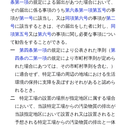
条第一項
の規定による届出があつた場合において、
その届出に係る事項のうち
第六条第一項第五号
の事
項が
第一号
に該当し、又は
同項第六号
の事項が
第二
号
に該当するときは、その届出をした者に対し、
同
項第五号
又は
第六号
の事項に関し必要な事項につい
て勧告をすることができる。
一
第四条第一項
の規定により公表された準則（
第
四条の二第一項
の規定により市町村準則が定めら
れた場合にあつては、その市町村準則を含む。）
に適合せず、特定工場の周辺の地域における生活
環境の保持に支障を及ぼすおそれがあると認めら
れるとき。
二
特定工場の設置の場所が指定地区に属する場合
において、当該特定工場からの汚染物質の排出が
当該指定地区において設置され又は設置されると
予想される特定工場からの汚染物質の排出と一体