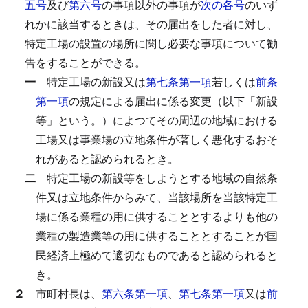
五号
及び
第六号
の事項以外の事項が
次の各号
のいず
れかに該当するときは、その届出をした者に対し、
特定工場の設置の場所に関し必要な事項について勧
告をすることができる。
一
特定工場の新設又は
第七条第一項
若しくは
前条
第一項
の規定による届出に係る変更（以下「新設
等」という。）によつてその周辺の地域における
工場又は事業場の立地条件が著しく悪化するおそ
れがあると認められるとき。
二
特定工場の新設等をしようとする地域の自然条
件又は立地条件からみて、当該場所を当該特定工
場に係る業種の用に供することとするよりも他の
業種の製造業等の用に供することとすることが国
民経済上極めて適切なものであると認められると
き。
２
市町村長は、
第六条第一項
、
第七条第一項
又は
前