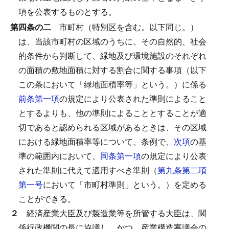
項を公表するものとする。
第四条の二
市町村（特別区を含む。以下同じ。）
は、当該市町村の区域のうちに、その自然的、社会
的条件から判断して、緑地及び環境施設のそれぞれ
の面積の敷地面積に対する割合に関する事項（以下
この条において「緑地面積率等」という。）に係る
前条第一項
の規定により公表された準則によること
とするよりも、他の準則によることとすることが適
切であると認められる区域があるときは、その区域
における緑地面積率等について、条例で、
次項
の基
準の範囲内において、
同条第一項
の規定により公表
された準則に代えて適用すべき準則（
第九条第二項
第一号
において「市町村準則」という。）を定める
ことができる。
２
経済産業大臣及び製造業等を所管する大臣は、関
係行政機関の長に協議し、かつ、産業構造審議会の