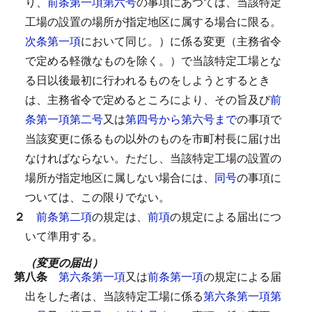
り、
前条第一項第六号
の事項にあつては、当該特定
工場の設置の場所が指定地区に属する場合に限る。
次条第一項
において同じ。）に係る変更（主務省令
で定める軽微なものを除く。）で当該特定工場とな
る日以後最初に行われるものをしようとするとき
は、主務省令で定めるところにより、その旨及び
前
条第一項第二号
又は
第四号から第六号まで
の事項で
当該変更に係るもの以外のものを市町村長に届け出
なければならない。
ただし、当該特定工場の設置の
場所が指定地区に属しない場合には、
同号
の事項に
ついては、この限りでない。
２
前条第二項
の規定は、
前項
の規定による届出につ
いて準用する。
（変更の届出）
第八条
第六条第一項
又は
前条第一項
の規定による届
出をした者は、当該特定工場に係る
第六条第一項第