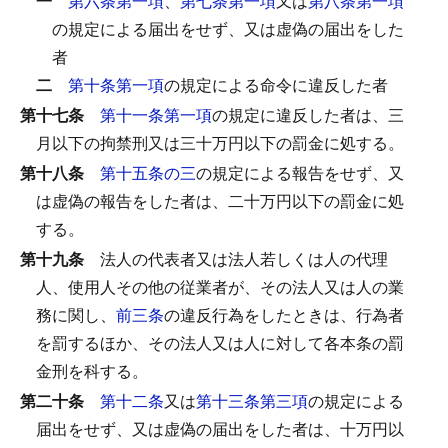
一
第六条第一項
、
第七条第一項
又は
第八条第一項
の規定による届出をせず、又は虚偽の届出をした
者
二
第十条第一項
の規定による命令に違反した者
第十七条
第十一条第一項
の規定に違反した者は、三
月以下の拘禁刑又は三十万円以下の罰金に処する。
第十八条
第十五条の三
の規定による報告をせず、又
は虚偽の報告をした者は、二十万円以下の罰金に処
する。
第十九条
法人の代表者又は法人若しくは人の代理
人、使用人その他の従業者が、その法人又は人の業
務に関し、
前三条
の違反行為をしたときは、行為者
を罰するほか、その法人又は人に対して各本条の罰
金刑を科する。
第二十条
第十二条
又は
第十三条第三項
の規定による
届出をせず、又は虚偽の届出をした者は、十万円以