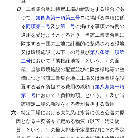
置
ロ
工業集合地に特定工場の新設をする場合であ
つて、
第四条第一項第三号
ロに掲げる事項に係
る
同項第一号
及び
第二号
に掲げる事項の特例の
適用を受けようとするとき
当該工業集合地に
隣接する一団の土地に計画的に整備される緑地
又は環境施設（以下この号及び
第八条第一項第
二号
において「隣接緑地等」という。）の面
積、当該環境施設の配置並びに隣接緑地等の整
備につき当該工業集合地に工場又は事業場を設
置する者が負担する費用の総額（
第八条第一項
第二号
において「負担総額」という。）及び当
該特定工場の新設をする者が負担する費用
六
特定工場における大気又は水質に係る公害の原
因となる主務省令で定める物質（以下「汚染物
質」という。）の最大排出予定量並びにその予定