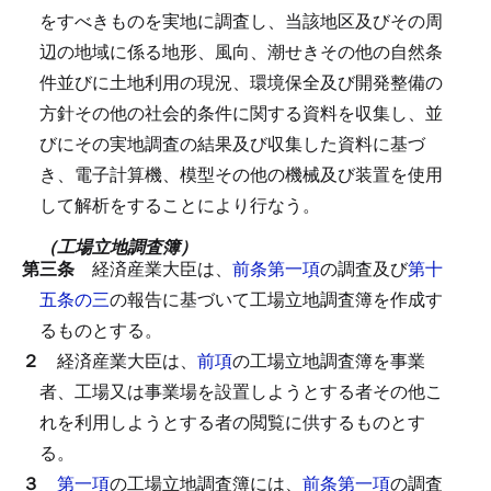
をすべきものを実地に調査し、当該地区及びその周
辺の地域に係る地形、風向、潮せきその他の自然条
件並びに土地利用の現況、環境保全及び開発整備の
方針その他の社会的条件に関する資料を収集し、並
びにその実地調査の結果及び収集した資料に基づ
き、電子計算機、模型その他の機械及び装置を使用
して解析をすることにより行なう。
（工場立地調査簿）
第三条
経済産業大臣は、
前条第一項
の調査及び
第十
五条の三
の報告に基づいて工場立地調査簿を作成す
るものとする。
２
経済産業大臣は、
前項
の工場立地調査簿を事業
者、工場又は事業場を設置しようとする者その他こ
れを利用しようとする者の閲覧に供するものとす
る。
３
第一項
の工場立地調査簿には、
前条第一項
の調査