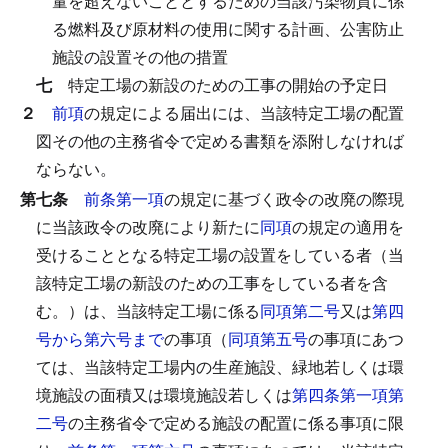
量を超えないこととするための当該汚染物質に係
る燃料及び原材料の使用に関する計画、公害防止
施設の設置その他の措置
七
特定工場の新設のための工事の開始の予定日
２
前項
の規定による届出には、当該特定工場の配置
図その他の主務省令で定める書類を添附しなければ
ならない。
第七条
前条第一項
の規定に基づく政令の改廃の際現
に当該政令の改廃により新たに
同項
の規定の適用を
受けることとなる特定工場の設置をしている者（当
該特定工場の新設のための工事をしている者を含
む。）は、当該特定工場に係る
同項第二号
又は
第四
号から第六号まで
の事項（
同項第五号
の事項にあつ
ては、当該特定工場内の生産施設、緑地若しくは環
境施設の面積又は環境施設若しくは
第四条第一項第
二号
の主務省令で定める施設の配置に係る事項に限