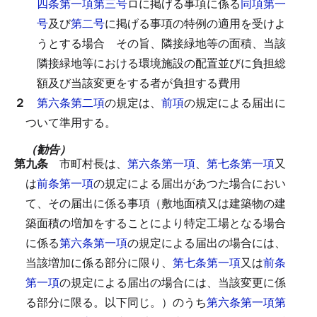
四条第一項第三号
ロに掲げる事項に係る
同項第一
号
及び
第二号
に掲げる事項の特例の適用を受けよ
うとする場合
その旨、隣接緑地等の面積、当該
隣接緑地等における環境施設の配置並びに負担総
額及び当該変更をする者が負担する費用
２
第六条第二項
の規定は、
前項
の規定による届出に
ついて準用する。
（勧告）
第九条
市町村長は、
第六条第一項
、
第七条第一項
又
は
前条第一項
の規定による届出があつた場合におい
て、その届出に係る事項（敷地面積又は建築物の建
築面積の増加をすることにより特定工場となる場合
に係る
第六条第一項
の規定による届出の場合には、
当該増加に係る部分に限り、
第七条第一項
又は
前条
第一項
の規定による届出の場合には、当該変更に係
る部分に限る。以下同じ。）のうち
第六条第一項第