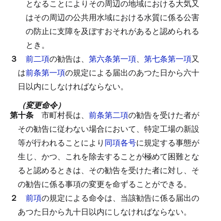
となることによりその周辺の地域における大気又
はその周辺の公共用水域における水質に係る公害
の防止に支障を及ぼすおそれがあると認められる
とき。
３
前二項
の勧告は、
第六条第一項
、
第七条第一項
又
は
前条第一項
の規定による届出のあつた日から六十
日以内にしなければならない。
（変更命令）
第十条
市町村長は、
前条第二項
の勧告を受けた者が
その勧告に従わない場合において、特定工場の新設
等が行われることにより
同項各号
に規定する事態が
生じ、かつ、これを除去することが極めて困難とな
ると認めるときは、その勧告を受けた者に対し、そ
の勧告に係る事項の変更を命ずることができる。
２
前項
の規定による命令は、当該勧告に係る届出の
あつた日から九十日以内にしなければならない。