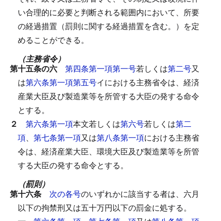
い合理的に必要と判断される範囲内において、所要
の経過措置（罰則に関する経過措置を含む。）を定
めることができる。
（主務省令）
第十五条の六
第四条第一項第一号
若しくは
第二号
又
は
第六条第一項第五号
イにおける主務省令は、経済
産業大臣及び製造業等を所管する大臣の発する命令
とする。
２
第六条第一項
本文若しくは
第六号
若しくは
第二
項
、
第七条第一項
又は
第八条第一項
における主務省
令は、経済産業大臣、環境大臣及び製造業等を所管
する大臣の発する命令とする。
（罰則）
第十六条
次の各号
のいずれかに該当する者は、六月
以下の拘禁刑又は五十万円以下の罰金に処する。