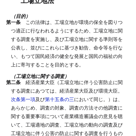
工場立地法
（目的）
第一条
この法律は、工場立地が環境の保全を図りつ
つ適正に行なわれるようにするため、工場立地に関
する調査を実施し、及び工場立地に関する準則等を
公表し、並びにこれらに基づき勧告、命令等を行な
い、もつて国民経済の健全な発展と国民の福祉の向
上に寄与することを目的とする。
（工場立地に関する調査）
第二条
経済産業大臣（工場立地に伴う公害防止に関
する調査にあつては、経済産業大臣及び環境大臣。
次条第一項
及び
第十五条の三
において同じ。）は、
あらかじめ、調査の対象、調査の方法その他調査に
関する重要事項について産業構造審議会の意見を聴
いて、工場適地の調査、工場立地の動向の調査及び
工場立地に伴う公害の防止に関する調査を行うもの