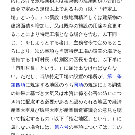
内における敷地面積又は建築物の建築面積の合計が
政令で定める規模以上であるもの（以下「特定工
場」という。）の新設（敷地面積若しくは建築物の
建築面積を増加し、又は既存の施設の用途を変更す
ることにより特定工場となる場合を含む。以下同
じ。）をしようとする者は、主務省令で定めるとこ
ろにより、次の事項を当該特定工場の設置の場所を
管轄する市町村長（特別区の区長を含む。以下単に
「市町村長」という。）に届け出なければならな
い。
ただし、当該特定工場の設置の場所が、
第二条
第四項
に規定する地区のうち
同項
の規定による調査
の結果に基づき大気又は水質に係る公害の防止につ
き特に配慮する必要があると認められる地区で経済
産業大臣及び環境大臣が産業構造審議会の意見を聴
いて指定するもの（以下「指定地区」という。）に
属しない場合には、
第六号
の事項については、この