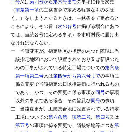
二号
又は
第四号から第六号まで
の事項に係る変更
（
前条第一項
の主務省令で定める軽微なものを除
く。）をしようとするときは、主務省令で定めると
ころにより、その旨（
次の各号
に掲げる場合にあつ
ては、当該各号に定める事項）を市町村長に届け出
なければならない。
一
当該変更が、指定地区の指定のあつた際現に当
該指定地区において設置されており又は新設のた
めの工事がされている特定工場についての
第六条
第一項第二号
又は
第四号から第六号まで
の事項に
係る変更で当該指定の日以後最初に行われるもの
であり、かつ、その変更に係る事項が
同号
の事項
以外の事項である場合
その旨及び
同号
の事項
二
当該変更が、工業集合地に設置されている特定
工場についての
第六条第一項第二号
、
第四号
又は
第五号
の事項に係る変更で、隣接緑地等につき
第