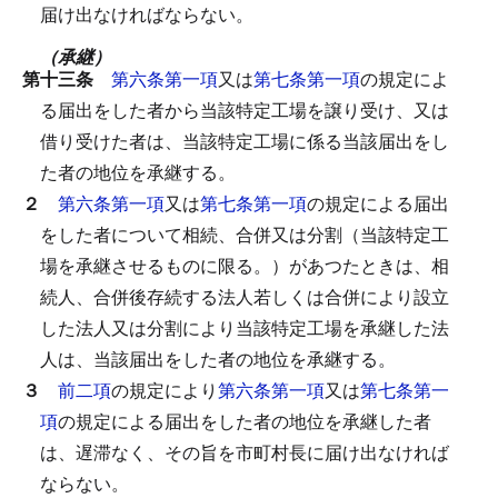
届け出なければならない。
（承継）
第十三条
第六条第一項
又は
第七条第一項
の規定によ
る届出をした者から当該特定工場を譲り受け、又は
借り受けた者は、当該特定工場に係る当該届出をし
た者の地位を承継する。
２
第六条第一項
又は
第七条第一項
の規定による届出
をした者について相続、合併又は分割（当該特定工
場を承継させるものに限る。）があつたときは、相
続人、合併後存続する法人若しくは合併により設立
した法人又は分割により当該特定工場を承継した法
人は、当該届出をした者の地位を承継する。
３
前二項
の規定により
第六条第一項
又は
第七条第一
項
の規定による届出をした者の地位を承継した者
は、遅滞なく、その旨を市町村長に届け出なければ
ならない。