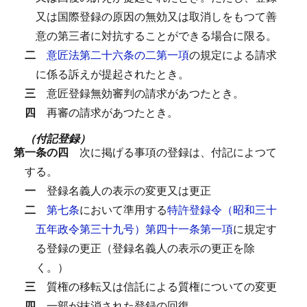
又は国際登録の原因の無効又は取消しをもつて善
意の第三者に対抗することができる場合に限る。
二
意匠法第二十六条の二第一項
の規定による請求
に係る訴えが提起されたとき。
三
意匠登録無効審判の請求があつたとき。
四
再審の請求があつたとき。
（付記登録）
第一条の四
次に掲げる事項の登録は、付記によつて
する。
一
登録名義人の表示の変更又は更正
二
第七条
において準用する
特許登録令（昭和三十
五年政令第三十九号）第四十一条第一項
に規定す
る登録の更正（登録名義人の表示の更正を除
く。）
三
質権の移転又は信託による質権についての変更
四
一部が抹消された登録の回復