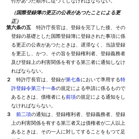
付があつた順序に従つてしなければならない。
（国際登録簿の更正の公表があつたことによる更
正）
第六条の五
特許庁長官は、登録を完了した後、その
登録の基礎とした国際登録簿に登録された事項に係
る更正の公表があつたときは、遅滞なく、当該登録
を更正し、かつ、その旨を登録権利者、登録義務者
及び登録上の利害関係を有する第三者に通知しなけ
ればならない。
２
特許庁長官は、登録が
第七条
において準用する
特
許登録令第三十一条
の規定による申請に係るもので
あるときは、債権者にも
前項
の規定による通知をし
なければならない。
３
前二項
の通知は、登録権利者、登録義務者、登録
上の利害関係を有する第三者又は債権者が二人以上
あるときは、その一人に対してすることをもつて足