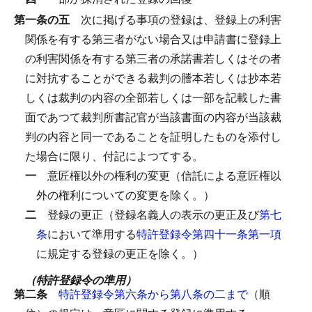
第一条の五
次に掲げる事項の登録は、登録上の利害
関係を有する第三者がない場合又は申請書に登録上
の利害関係を有する第三者の承諾書若しくはその者
に対抗することができる裁判の謄本若しくは抄本若
しくは裁判の内容の全部若しくは一部を記載した書
面であつて裁判所書記官が当該書面の内容が当該裁
判の内容と同一であることを証明したものを添付し
た場合に限り、付記によつてする。
一
意匠権以外の権利の変更（信託による意匠権以
外の権利についての変更を除く。）
二
登録の更正（登録名義人の表示の更正及び
第七
条
において準用する
特許登録令第四十一条第一項
に規定する登録の更正を除く。）
（特許登録令の準用）
第二条
特許登録令第六条から第八条の二まで
（順