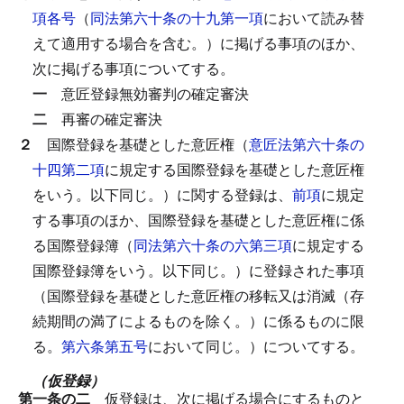
項各号
（
同法第六十条の十九第一項
において読み替
えて適用する場合を含む。）に掲げる事項のほか、
次に掲げる事項についてする。
一
意匠登録無効審判の確定審決
二
再審の確定審決
２
国際登録を基礎とした意匠権（
意匠法第六十条の
十四第二項
に規定する国際登録を基礎とした意匠権
をいう。以下同じ。）に関する登録は、
前項
に規定
する事項のほか、国際登録を基礎とした意匠権に係
る国際登録簿（
同法第六十条の六第三項
に規定する
国際登録簿をいう。以下同じ。）に登録された事項
（国際登録を基礎とした意匠権の移転又は消滅（存
続期間の満了によるものを除く。）に係るものに限
る。
第六条第五号
において同じ。）についてする。
（仮登録）
第一条の二
仮登録は、次に掲げる場合にするものと