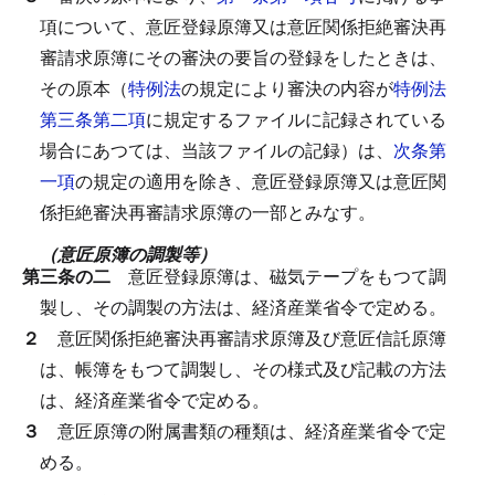
項について、意匠登録原簿又は意匠関係拒絶審決再
審請求原簿にその審決の要旨の登録をしたときは、
その原本（
特例法
の規定により審決の内容が
特例法
第三条第二項
に規定するファイルに記録されている
場合にあつては、当該ファイルの記録）は、
次条第
一項
の規定の適用を除き、意匠登録原簿又は意匠関
係拒絶審決再審請求原簿の一部とみなす。
（意匠原簿の調製等）
第三条の二
意匠登録原簿は、磁気テープをもつて調
製し、その調製の方法は、経済産業省令で定める。
２
意匠関係拒絶審決再審請求原簿及び意匠信託原簿
は、帳簿をもつて調製し、その様式及び記載の方法
は、経済産業省令で定める。
３
意匠原簿の附属書類の種類は、経済産業省令で定
める。