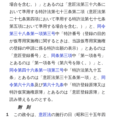
場合を含む。）」とあるのは「意匠法第三十六条に
おいて準用する特許法第七十三条第二項（意匠法第
二十七条第四項において準用する特許法第七十七条
第五項において準用する場合を含む。）」と、
同令
第三十八条第一項第三号
中「特許番号（登録の目的
が仮専用実施権に関するときは、当該仮専用実施権
の登録の申請に係る特許出願の表示）」とあるのは
「意匠登録番号」と、
同条第三項
中「第一項各号」
とあるのは「第一項各号（第六号を除く。）」と、
同令第四十六条第一項第三号
中「特許法第九十五
条」とあるのは「意匠法第三十五条第一項」と、
同
令第六十六条
及び
第六十九条
中「特許登録原簿又は
特許仮実施権原簿」とあるのは「意匠登録原簿」と
読み替えるものとする。
附 則
１
この政令は、
意匠法
の施行の日（昭和三十五年四