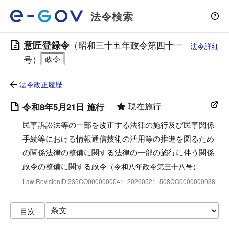
法令検索
意匠登録令
（昭和三十五年政令第四十一
法令詳細
号）
法令改正履歴
現在施行
令和8年5月21日 施行
民事訴訟法等の一部を改正する法律の施行及び民事関係
手続等における情報通信技術の活用等の推進を図るため
の関係法律の整備に関する法律の一部の施行に伴う関係
政令の整備に関する政令
（令和八年政令第三十八号）
Law RevisionID:335CO0000000041_20260521_508CO0000000038
目次