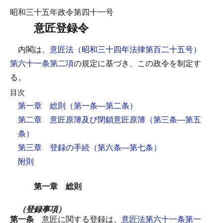
昭和三十五年政令第四十一号
意匠登録令
内閣は、
意匠法（昭和三十四年法律第百二十五号）
第六十一条第二項
の規定に基づき、この政令を制定す
る。
目次
第一章 総則
（第一条―第二条）
第二章 意匠原簿及び閉鎖意匠原簿
（第三条―第五
条）
第三章 登録の手続
（第六条―第七条）
附則
第一章 総則
（登録事項）
第一条
意匠に関する登録は、
意匠法第六十一条第一