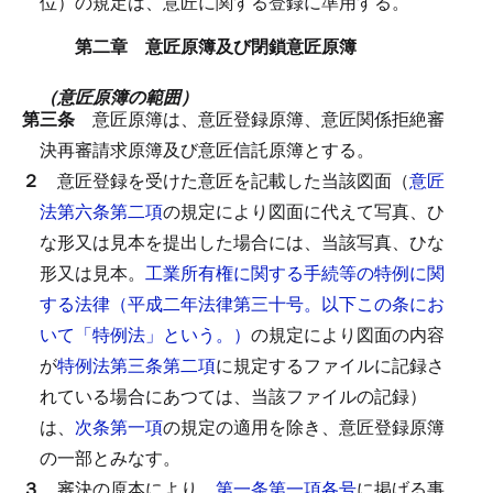
位）の規定は、意匠に関する登録に準用する。
第二章 意匠原簿及び閉鎖意匠原簿
（意匠原簿の範囲）
第三条
意匠原簿は、意匠登録原簿、意匠関係拒絶審
決再審請求原簿及び意匠信託原簿とする。
２
意匠登録を受けた意匠を記載した当該図面（
意匠
法第六条第二項
の規定により図面に代えて写真、ひ
な形又は見本を提出した場合には、当該写真、ひな
形又は見本。
工業所有権に関する手続等の特例に関
する法律（平成二年法律第三十号。以下この条にお
いて「特例法」という。）
の規定により図面の内容
が
特例法第三条第二項
に規定するファイルに記録さ
れている場合にあつては、当該ファイルの記録）
は、
次条第一項
の規定の適用を除き、意匠登録原簿
の一部とみなす。
３
審決の原本により、
第一条第一項各号
に掲げる事