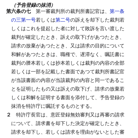
（予告登録の抹消）
第六条の七
第一審裁判所の裁判所書記官は、
第一条
の三第一号
若しくは
第二号
の訴えを却下した裁判若
しくはこれを提起した者に対して敗訴を言い渡した
裁判が確定したとき、訴えの取下げがあつたとき、
請求の放棄があつたとき、又は請求の目的について
和解があつたときは、職権で、遅滞なく、嘱託書に
裁判の謄本若しくは抄本若しくは裁判の内容の全部
若しくは一部を記載した書面であつて裁判所書記官
が当該書面の内容が当該裁判の内容と同一であるこ
とを証明したもの又は訴えの取下げ、請求の放棄若
しくは和解を証明する書面を添付して、予告登録の
抹消を特許庁に嘱託するものとする。
２
特許庁長官は、意匠登録無効審判又は再審の請求
について、請求書を却下した決定が確定したとき、
請求を却下し、若しくは請求を理由がないとした審