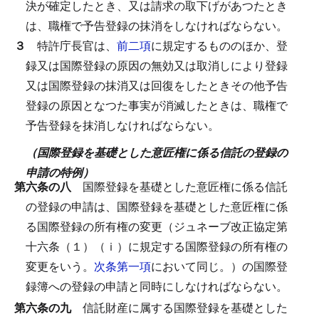
決が確定したとき、又は請求の取下げがあつたとき
は、職権で予告登録の抹消をしなければならない。
３
特許庁長官は、
前二項
に規定するもののほか、登
録又は国際登録の原因の無効又は取消しにより登録
又は国際登録の抹消又は回復をしたときその他予告
登録の原因となつた事実が消滅したときは、職権で
予告登録を抹消しなければならない。
（国際登録を基礎とした意匠権に係る信託の登録の
申請の特例）
第六条の八
国際登録を基礎とした意匠権に係る信託
の登録の申請は、国際登録を基礎とした意匠権に係
る国際登録の所有権の変更（ジュネーブ改正協定第
十六条（１）（ｉ）に規定する国際登録の所有権の
変更をいう。
次条第一項
において同じ。）の国際登
録簿への登録の申請と同時にしなければならない。
第六条の九
信託財産に属する国際登録を基礎とした