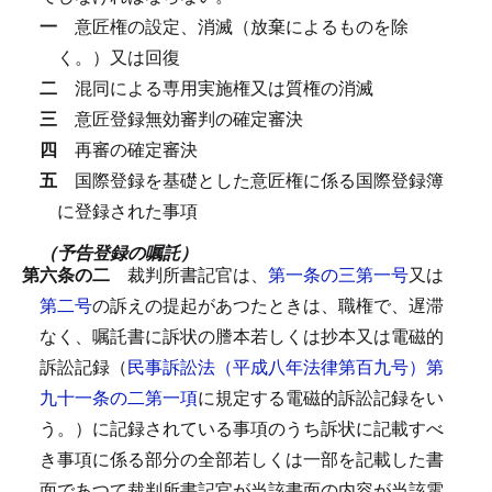
一
意匠権の設定、消滅（放棄によるものを除
く。）又は回復
二
混同による専用実施権又は質権の消滅
三
意匠登録無効審判の確定審決
四
再審の確定審決
五
国際登録を基礎とした意匠権に係る国際登録簿
に登録された事項
（予告登録の嘱託）
第六条の二
裁判所書記官は、
第一条の三第一号
又は
第二号
の訴えの提起があつたときは、職権で、遅滞
なく、嘱託書に訴状の謄本若しくは抄本又は電磁的
訴訟記録（
民事訴訟法（平成八年法律第百九号）第
九十一条の二第一項
に規定する電磁的訴訟記録をい
う。）に記録されている事項のうち訴状に記載すべ
き事項に係る部分の全部若しくは一部を記載した書
面であつて裁判所書記官が当該書面の内容が当該電