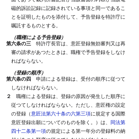
磁的訴訟記録に記録されている事項と同一であるこ
とを証明したものを添付して、予告登録を特許庁に
嘱託するものとする。
（職権による予告登録）
第六条の三
特許庁長官は、意匠登録無効審判又は再
審の請求があつたときは、職権で予告登録をしなけ
ればならない。
（登録の順序）
第六条の四
申請による登録は、受付の順序に従つて
しなければならない。
２
職権による登録は、登録の原因が発生した順序に
従つてしなければならない。
ただし、意匠権の設定
の登録（
意匠法第六十条の六第三項
に規定する国際
意匠登録出願についてのものを除く。）は、
同法第
四十二条第一項
の規定による第一年分の登録料の納