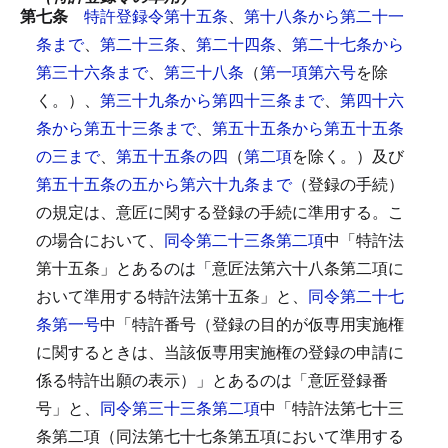
第七条
特許登録令第十五条
、
第十八条から第二十一
条まで
、
第二十三条
、
第二十四条
、
第二十七条から
第三十六条まで
、
第三十八条
（
第一項第六号
を除
く。）、
第三十九条から第四十三条まで
、
第四十六
条から第五十三条まで
、
第五十五条から第五十五条
の三まで
、
第五十五条の四
（
第二項
を除く。）及び
第五十五条の五から第六十九条まで
（登録の手続）
の規定は、意匠に関する登録の手続に準用する。
こ
の場合において、
同令第二十三条第二項
中「特許法
第十五条」とあるのは「意匠法第六十八条第二項に
おいて準用する特許法第十五条」と、
同令第二十七
条第一号
中「特許番号（登録の目的が仮専用実施権
に関するときは、当該仮専用実施権の登録の申請に
係る特許出願の表示）」とあるのは「意匠登録番
号」と、
同令第三十三条第二項
中「特許法第七十三
条第二項（同法第七十七条第五項において準用する