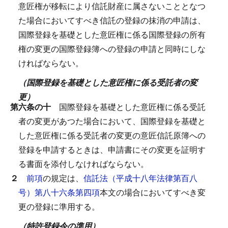
意匠権が移転により信託財産に属さないこととなつ
た場合においてすべき信託の登録の抹消の申請は、
国際登録を基礎とした意匠権に係る国際登録の所有
権の変更の国際登録簿への登録の申請と同時にしな
ければならない。
（国際登録を基礎とした意匠権に係る受託者の変
更）
第六条の十
国際登録を基礎とした意匠権に係る受託
者の変更があつた場合において、国際登録を基礎と
した意匠権に係る受託者の変更の意匠信託原簿への
登録を申請するときは、申請書にその変更を証明す
る書面を添付しなければならない。
２
前項
の規定は、
信託法（平成十八年法律第百八
号）第八十六条第四項
本文の場合においてすべき変
更の登録に準用する。
（特許登録令の準用）