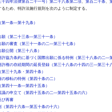
三十四年法律第百二十一号）第二十八条第二項
、
第百二十条
、
するため、特許法施行規則を次のように制定する。
（第一条―第十九条）
出願
（第二十三条―第三十一条）
出願の審査
（第三十一条の二―第三十七条）
出願公開
（第三十八条）
特許協力条約に基づく国際出願に係る特例
（第三十八条の二―
特許権の存続期間の延長登録
（第三十八条の十四の三―第三十
（第三十九条・第四十条）
権の移転の特例
（第四十条の二）
（第四十一条―第四十五条）
異議の申立て
（第四十五条の二―第四十五条の六）
及び再審
則
（第四十六条―第五十条の十六）