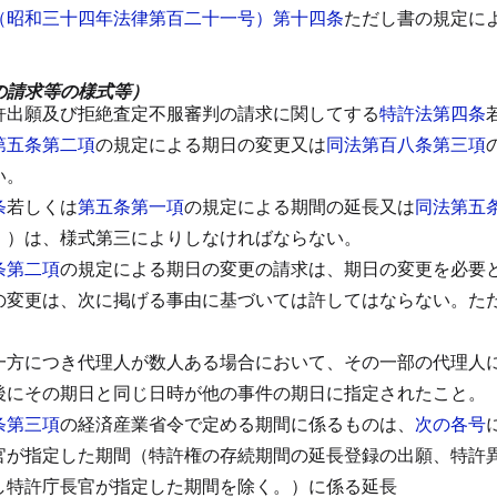
（昭和三十四年法律第百二十一号）第十四条
ただし書の規定に
の請求等の様式等）
許出願及び拒絶査定不服審判の請求に関してする
特許法第四条
第五条第二項
の規定による期日の変更又は
同法第百八条第三項
い。
条
若しくは
第五条第一項
の規定による期間の延長又は
同法第五
。）は、様式第三によりしなければならない。
条第二項
の規定による期日の変更の請求は、期日の変更を必要
の変更は、次に掲げる事由に基づいては許してはならない。
た
一方につき代理人が数人ある場合において、その一部の代理人
後にその期日と同じ日時が他の事件の期日に指定されたこと。
条第三項
の経済産業省令で定める期間に係るものは、
次の各号
官が指定した期間（特許権の存続期間の延長登録の出願、特許
し特許庁長官が指定した期間を除く。）に係る延長