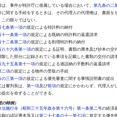
者は、事件が特許庁に係属している場合において、
第九条の二
件に関する手続をするときは、その代理人の代理権は、書面を
、この限りではない。
百七条第一項
の規定による特許料の納付
百十一条第一項
の規定による既納の特許料の返還請求
百十二条第二項
の規定による割増特許料の納付
百八十六条第一項
の規定による証明、書類の謄本及び抄本の交
調製した部分に記録されている事項を記載した書類の交付の請
百九十五条第十一項
の規定による過誤納の手数料の返還請求
第二項
の規定による物件の受取の手続
条の三第一項
の規定による優先審査に関する事情説明書の提出
又は審判長は、
第一項
及び
前項
の規定にかかわらず、代理人が
の提出を命ずることができる。
続の特例）
許法施行令（昭和三十五年政令第十六号）第一条第二号
の経済
出願の認証謄本等又は
第二十七条の十一第七項
に規定する優先