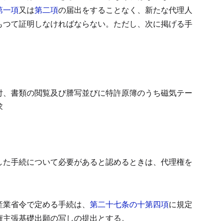
第一項
又は
第二項
の届出をすることなく、新たな代理人
もつて証明しなければならない。
ただし、次に掲げる手
付、書類の閲覧及び謄写並びに特許原簿のうち磁気テー
求
した手続について必要があると認めるときは、代理権を
産業省令で定める手続は、
第二十七条の十第四項
に規定
権主張基礎出願の写しの提出とする。