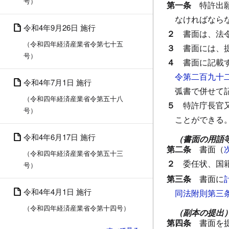
号）
第一条
特許出
なければなら
令和4年9月26日 施行
２
書面は、法
（令和四年経済産業省令第七十五
３
書面には、
号）
４
書面に記載
令第二百九十
令和4年7月1日 施行
弧書で併せて
（令和四年経済産業省令第五十八
５
特許庁長官
号）
ことができる
令和4年6月17日 施行
（書面の用語
第二条
書面（
（令和四年経済産業省令第五十三
２
委任状、国
号）
第三条
書面に
令和4年4月1日 施行
同法附則第三
（令和四年経済産業省令第十四号）
（副本の提出
第四条
書面を