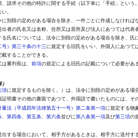
願、請求その他の特許に関する手続（以下単に「手続」という
ない。
令に別段の定めがある場合を除き、一件ごとに作成しなければ
提出者の氏名又は名称、住所又は居所及び法人にあつては代表
する氏名については、法令に別段の定めがある場合を除き、氏
二号）第三十条の十三
に規定する旧氏をいい、外国人にあつて
記載することができる。
又は審判長は、
前項
の規定による旧氏の記載について必要があ
。
等）
次項
に規定するものを除く。）は、法令に別段の定めがある場
籍証明書その他の書面であつて、外国語で書いたものには、そ
計量法（平成四年法律第五十一号）第二条第一項
に規定する物
条
、
第四条
、
第五条
、
第六条
並びに
第八条第一項
及び
第三項
の
）
提出する場合において、相手方があるときは、相手方に送付す