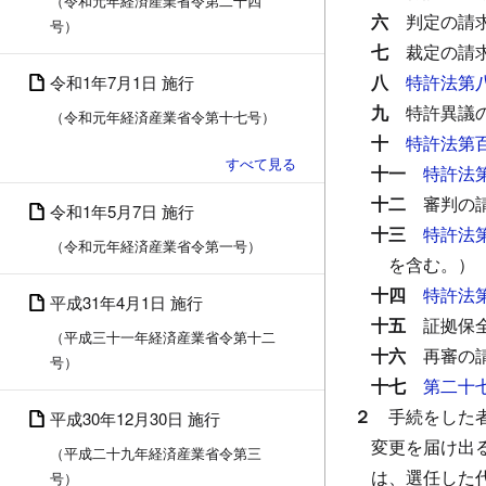
（令和元年経済産業省令第二十四
六
判定の請
号）
七
裁定の請
八
特許法第
令和1年7月1日 施行
九
特許異議
（令和元年経済産業省令第十七号）
十
特許法第
十一
特許法
十二
審判の
令和1年5月7日 施行
十三
特許法
（令和元年経済産業省令第一号）
を含む。）
十四
特許法
平成31年4月1日 施行
十五
証拠保
（平成三十一年経済産業省令第十二
十六
再審の
号）
十七
第二十
２
手続をした
平成30年12月30日 施行
変更を届け出
（平成二十九年経済産業省令第三
は、選任した
号）