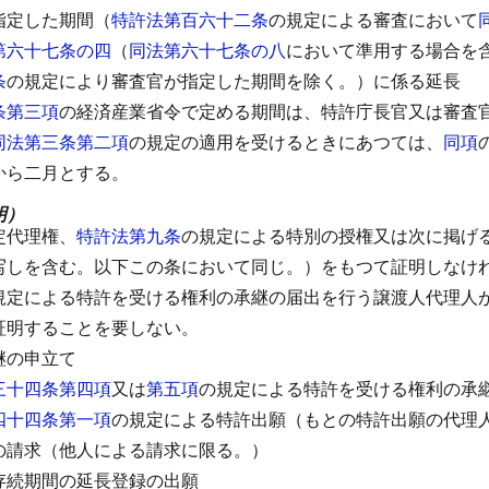
指定した期間（
特許法第百六十二条
の規定による審査において
第六十七条の四
（
同法第六十七条の八
において準用する場合を
条
の規定により審査官が指定した期間を除く。）に係る延長
条第三項
の経済産業省令で定める期間は、特許庁長官又は審査
同法第三条第二項
の規定の適用を受けるときにあつては、
同項
から二月とする。
明）
定代理権、
特許法第九条
の規定による特別の授権又は次に掲げ
写しを含む。以下この条において同じ。）をもつて証明しなけ
規定による特許を受ける権利の承継の届出を行う譲渡人代理人
証明することを要しない。
継の申立て
三十四条第四項
又は
第五項
の規定による特許を受ける権利の承
四十四条第一項
の規定による特許出願（もとの特許出願の代理
の請求（他人による請求に限る。）
存続期間の延長登録の出願