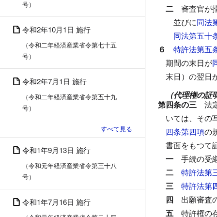
号）
二
審査官が
並びに
同法
令和2年10月1日 施行
同法第五十
（令和二年経済産業省令第七十五
６
特許法第五
号）
期間の末日が
末日）の翌日
令和2年7月1日 施行
（代理権の証
（令和二年経済産業省令第五十九
第四条の三
法
号）
いては、その
四条第四項
の
書面をもつて
令和1年9月13日 施行
一
手続の受
（令和元年経済産業省令第三十八
二
特許法第
号）
三
特許法第
四
出願審査
令和1年7月16日 施行
五
特許権の