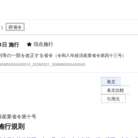
号）
現在施行
1日 施行
則等の一部を改正する省令
（令和八年経済産業省令第四十三号）
:335M50000400010_20260521_508M60000400043
条文表示オプショ
条文
条文比較
引用元
商産業省令第十号
施行規則