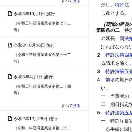
だし、
特許法
じ数とする。
令和3年10月1日 施行
（令和三年経済産業省令第七十二
（期間の延長
第四条の二
特
号）
の延長、
同法
令和3年6月16日 施行
ければならな
２
特許法第四
（令和三年経済産業省令第五十二
号）
る請求を除く
３
特許法第五
令和3年4月1日 施行
４
前項
の期日
（令和三年経済産業省令第二十四
い。
号）
一
当事者の
二
期日指定
５
特許法第五
令和2年12月28日 施行
一
特許庁長
（令和二年経済産業省令第九十二
る手続に関