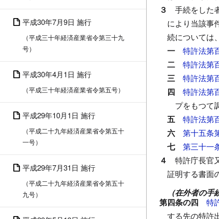
３
手続をした
平成30年7月9日 施行
により当該事
続については
（平成三十年経済産業省令第三十九
号）
一
特許法第
二
特許法第
平成30年4月1日 施行
三
特許法第
（平成三十年経済産業省令第五号）
四
特許法第
プをもつて
平成29年10月1日 施行
五
特許法第
（平成二十九年経済産業省令第五十
六
第十五条
一号）
七
第三十一
４
特許庁長官
平成29年7月31日 施行
証明する書面
（平成二十九年経済産業省令第五十
（在外者の手
九号）
第四条の四
特
する先の特許