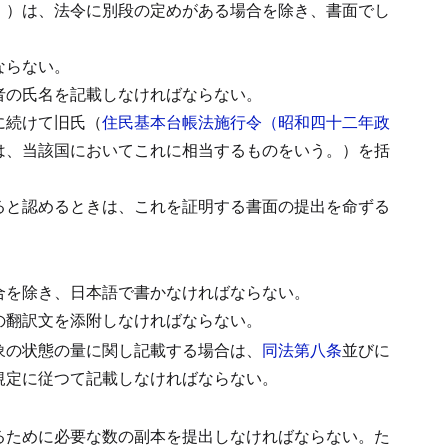
。）は、法令に別段の定めがある場合を除き、書面でし
ならない。
者の氏名を記載しなければならない。
に続けて旧氏（
住民基本台帳法施行令（昭和四十二年政
は、当該国においてこれに相当するものをいう。）を括
ると認めるときは、これを証明する書面の提出を命ずる
合を除き、日本語で書かなければならない。
の翻訳文を添附しなければならない。
象の状態の量に関し記載する場合は、
同法第八条
並びに
規定に従つて記載しなければならない。
るために必要な数の副本を提出しなければならない。
た