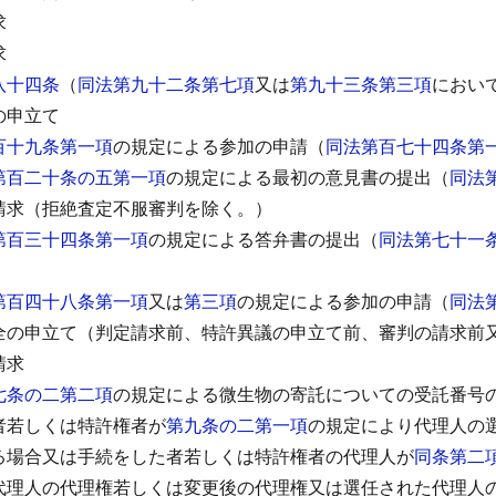
求
求
八十四条
（
同法第九十二条第七項
又は
第九十三条第三項
におい
の申立て
百十九条第一項
の規定による参加の申請（
同法第百七十四条第
第百二十条の五第一項
の規定による最初の意見書の提出（
同法
請求（拒絶査定不服審判を除く。）
第百三十四条第一項
の規定による答弁書の提出（
同法第七十一
第百四十八条第一項
又は
第三項
の規定による参加の申請（
同法
全の申立て（判定請求前、特許異議の申立て前、審判の請求前
請求
七条の二第二項
の規定による微生物の寄託についての受託番号
者若しくは特許権者が
第九条の二第一項
の規定により代理人の
る場合又は手続をした者若しくは特許権者の代理人が
同条第二
代理人の代理権若しくは変更後の代理権又は選任された代理人