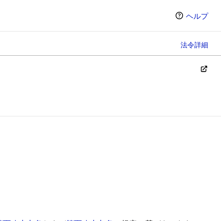
ヘルプ
法令詳細
ン（選択すると条文の表示方法が変わります）