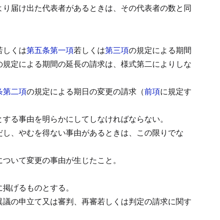
より届け出た代表者があるときは、その代表者の数と同
若しくは
第五条第一項
若しくは
第三項
の規定による期間
の規定による期間の延長の請求は、様式第二によりしな
条第二項
の規定による期日の変更の請求（
前項
に規定す
とする事由を明らかにしてしなければならない。
だし、やむを得ない事由があるときは、この限りでな
について変更の事由が生じたこと。
に掲げるものとする。
異議の申立て又は審判、再審若しくは判定の請求に関す