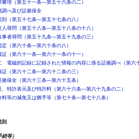
頭審理
（第五十一条―第五十六条の二）
拠調べ及び証拠保全
総則
（第五十七条―第五十七条の八）
証人尋問
（第五十八条―第五十八条の十八）
当事者尋問
（第五十九条―第五十九条の三）
鑑定
（第六十条―第六十条の八）
書証
（第六十一条―第六十一条の十一）
二 電磁的記録に記録された情報の内容に係る証拠調べ
（第六
検証
（第六十二条―第六十二条の三）
証拠保全
（第六十三条―第六十五条）
証、特許表示及び特許料
（第六十六条―第六十九条の二）
許料等の減免又は猶予等
（第七十条―第七十八条）
総則
手続等）