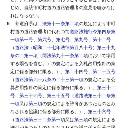
じめ、当該市町村道の道路管理者の意見を聴かなけ
ればならない。
６
都道府県は、
法第十一条第二項
の規定により市町
村道の道路管理者に代わつて
道路法施行令第四条第
一項第一号
、
第六号
、
第七号
、
第九号
、
第十二号
（
道路法（昭和二十七年法律第百八十号）第三十九
条の二第一項
（
同法第九十一条第二項
において準用
する場合を含む。）の規定による入札占用指針の策
定に係る部分に限る。）、
第二十四号
、
第二十五号
（
道路法第四十八条の二十三第一項
の規定による公
募占用指針の策定に係る部分に限る。）、
第三十二
号
、
第三十四号
、
第三十五号
（
道路法第三十二条第
一項
又は
第三項
の規定による許可があつたものとみ
なされる協議に係る部分に限る。）、
第三十六号
（
道路法第三十二条第一項
又は
第三項
の規定による
許可があつたものとみなされる協議に係る部分に限