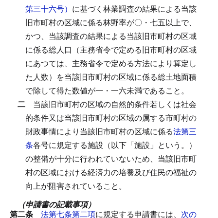
第三十六号）
に基づく林業調査の結果による当該
旧市町村の区域に係る林野率が〇・七五以上で、
かつ、当該調査の結果による当該旧市町村の区域
に係る総人口（主務省令で定める旧市町村の区域
にあつては、主務省令で定める方法により算定し
た人数）を当該旧市町村の区域に係る総土地面積
で除して得た数値が一・一六未満であること。
二
当該旧市町村の区域の自然的条件若しくは社会
的条件又は当該旧市町村の区域の属する市町村の
財政事情により当該旧市町村の区域に係る
法第三
条
各号に規定する施設（以下「施設」という。）
の整備が十分に行われていないため、当該旧市町
村の区域における経済力の培養及び住民の福祉の
向上が阻害されていること。
（申請書の記載事項）
第二条
法第七条第二項
に規定する申請書には、
次の