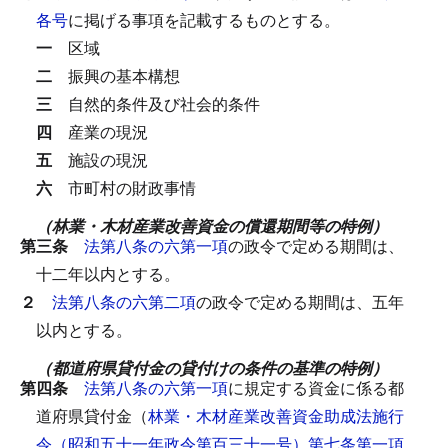
各号
に掲げる事項を記載するものとする。
一
区域
二
振興の基本構想
三
自然的条件及び社会的条件
四
産業の現況
五
施設の現況
六
市町村の財政事情
（林業・木材産業改善資金の償還期間等の特例）
第三条
法第八条の六第一項
の政令で定める期間は、
十二年以内とする。
２
法第八条の六第二項
の政令で定める期間は、五年
以内とする。
（都道府県貸付金の貸付けの条件の基準の特例）
第四条
法第八条の六第一項
に規定する資金に係る都
道府県貸付金（
林業・木材産業改善資金助成法施行
令（昭和五十一年政令第百三十一号）第七条第一項