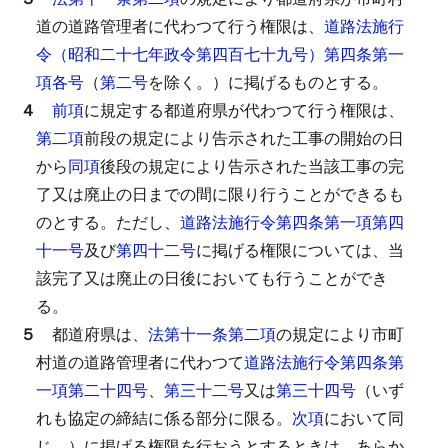
道の道路管理者に代わつて行う権限は、
道路法施行
令（昭和二十七年政令第四百七十九号）第四条第一
項各号
（
第二号
を除く。）に掲げるものとする。
４
前項
に規定する都道府県が代わつて行う権限は、
第二項
前段の規定により告示された工事の開始の日
から
同項
後段の規定により告示された当該工事の完
了又は廃止の日までの間に限り行うことができるも
のとする。
ただし、
道路法施行令第四条第一項第四
十一号
及び
第四十二号
に掲げる権限については、当
該完了又は廃止の日後においても行うことができ
る。
５
都道府県は、
法第十一条第二項
の規定により市町
村道の道路管理者に代わつて
道路法施行令第四条第
一項第二十四号
、
第三十二号
又は
第三十四号
（いず
れも協定の締結に係る部分に限る。
次項
において同
じ。）に掲げる権限を行おうとするときは、あらか