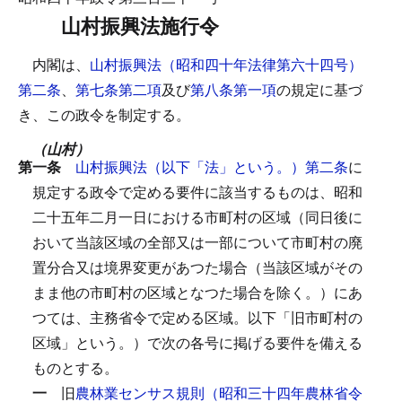
山村振興法施行令
内閣は、
山村振興法（昭和四十年法律第六十四号）
第二条
、
第七条第二項
及び
第八条第一項
の規定に基づ
き、この政令を制定する。
（山村）
第一条
山村振興法（以下「法」という。）第二条
に
規定する政令で定める要件に該当するものは、昭和
二十五年二月一日における市町村の区域（同日後に
おいて当該区域の全部又は一部について市町村の廃
置分合又は境界変更があつた場合（当該区域がその
まま他の市町村の区域となつた場合を除く。）にあ
つては、主務省令で定める区域。以下「旧市町村の
区域」という。）で次の各号に掲げる要件を備える
ものとする。
一
旧
農林業センサス規則（昭和三十四年農林省令