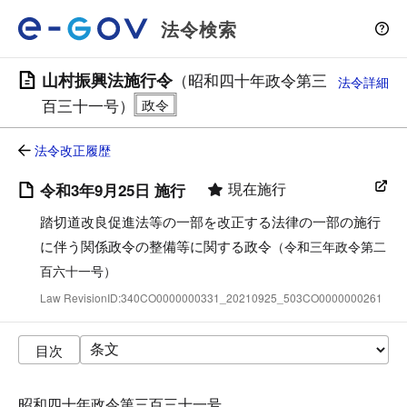
法令検索
山村振興法施行令
（昭和四十年政令第三
法令詳細
百三十一号）
法令改正履歴
現在施行
令和3年9月25日 施行
踏切道改良促進法等の一部を改正する法律の一部の施行
に伴う関係政令の整備等に関する政令
（令和三年政令第二
百六十一号）
Law RevisionID:340CO0000000331_20210925_503CO0000000261
目次
昭和四十年政令第三百三十一号