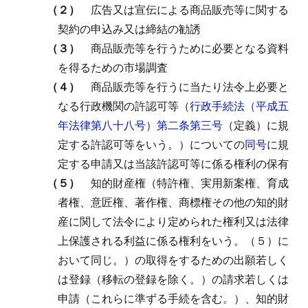
（２）
広告又は宣伝による商品販売等に関する
契約の申込み又は締結の勧誘
（３）
商品販売等を行うために必要となる資料
を得るための市場調査
（４）
商品販売等を行うに当たり法令上必要と
なる行政機関の許認可等（
行政手続法（平成五
年法律第八十八号）第二条第三号
（定義）に規
定する許認可等をいう。）についての
同号
に規
定する申請又は当該許認可等に係る権利の保有
（５）
知的財産権（特許権、実用新案権、育成
者権、意匠権、著作権、商標権その他の知的財
産に関して法令により定められた権利又は法律
上保護される利益に係る権利をいう。（５）に
おいて同じ。）の取得をするための出願若しく
は登録（移転の登録を除く。）の請求若しくは
申請（これらに準ずる手続を含む。）、知的財