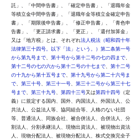
託」、「中間申告書」、「確定申告書」、「退職年金
等積立金中間申告書」、「退職年金等積立金確定申告
書」、「期限後申告書」、「修正申告書」、「青色申
告書」、「更正請求書」、「更正」、「還付加算金」
又は「地方税」とは、それぞれ
法人税法（昭和四十年
法律第三十四号。以下「法」という。）第二条第一号
から第九号まで
、
第十号から第十二号の七の四まで
、
第十二号の七の六から第十二号の十七まで
、
第十二号
の十九から第十五号まで
、
第十九号から第二十六号ま
で
、
第三十号
、
第三十一号
、
第三十二号から第三十七
号まで
、
第三十九号
、
第四十三号
又は
第四十四号
（定
義）に規定する国内、国外、内国法人、外国法人、公
共法人、公益法人等、協同組合等、人格のない社団
等、普通法人、同族会社、被合併法人、合併法人、分
割法人、分割承継法人、現物出資法人、被現物出資法
人、現物分配法人、被現物分配法人、株式交換完全子