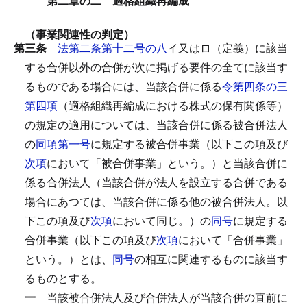
第二章の二 適格組織再編成
（事業関連性の判定）
第三条
法第二条第十二号の八
イ又はロ（定義）に該当
する合併以外の合併が次に掲げる要件の全てに該当す
るものである場合には、当該合併に係る
令第四条の三
第四項
（適格組織再編成における株式の保有関係等）
の規定の適用については、当該合併に係る被合併法人
の
同項第一号
に規定する被合併事業（以下この項及び
次項
において「被合併事業」という。）と当該合併に
係る合併法人（当該合併が法人を設立する合併である
場合にあつては、当該合併に係る他の被合併法人。以
下この項及び
次項
において同じ。）の
同号
に規定する
合併事業（以下この項及び
次項
において「合併事業」
という。）とは、
同号
の相互に関連するものに該当す
るものとする。
一
当該被合併法人及び合併法人が当該合併の直前に