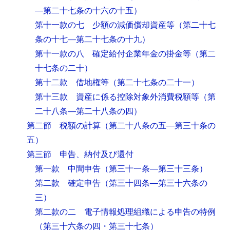
―第二十七条の十六の十五）
第十一款の七 少額の減価償却資産等
（第二十七
条の十七―第二十七条の十九）
第十一款の八 確定給付企業年金の掛金等
（第二
十七条の二十）
第十二款 借地権等
（第二十七条の二十一）
第十三款 資産に係る控除対象外消費税額等
（第
二十八条―第二十八条の四）
第二節 税額の計算
（第二十八条の五―第三十条の
五）
第三節 申告、納付及び還付
第一款 中間申告
（第三十一条―第三十三条）
第二款 確定申告
（第三十四条―第三十六条の
三）
第二款の二 電子情報処理組織による申告の特例
（第三十六条の四・第三十七条）