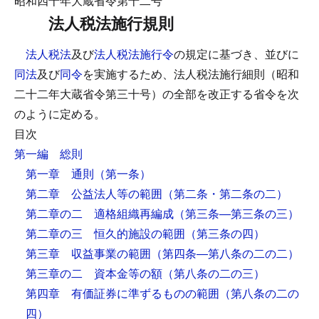
昭和四十年大蔵省令第十二号
法人税法施行規則
法人税法
及び
法人税法施行令
の規定に基づき、並びに
同法
及び
同令
を実施するため、法人税法施行細則（昭和
二十二年大蔵省令第三十号）の全部を改正する省令を次
のように定める。
目次
第一編 総則
第一章 通則
（第一条）
第二章 公益法人等の範囲
（第二条・第二条の二）
第二章の二 適格組織再編成
（第三条―第三条の三）
第二章の三 恒久的施設の範囲
（第三条の四）
第三章 収益事業の範囲
（第四条―第八条の二の二）
第三章の二 資本金等の額
（第八条の二の三）
第四章 有価証券に準ずるものの範囲
（第八条の二の
四）