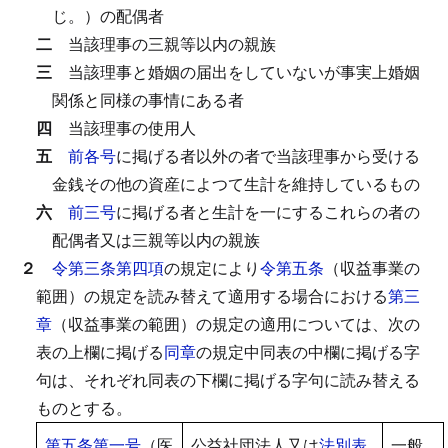
じ。）の配偶者
二
当該理事の三親等以内の親族
三
当該理事と婚姻の届出をしていないが事実上婚姻
関係と同様の事情にある者
四
当該理事の使用人
五
前各号
に掲げる者以外の者で当該理事から受ける
金銭その他の資産によつて生計を維持しているもの
六
前三号
に掲げる者と生計を一にするこれらの者の
配偶者又は三親等以内の親族
２
令第三条第四項
の規定により
令第五条
（収益事業の
範囲）の規定を読み替えて適用する場合における
第三
章
（収益事業の範囲）の規定の適用については、次の
表の上欄に掲げる
同章
の規定中同表の中欄に掲げる字
句は、それぞれ同表の下欄に掲げる字句に読み替える
ものとする。
第五条第一号
（医
公益社団法人又は
法別表
一般