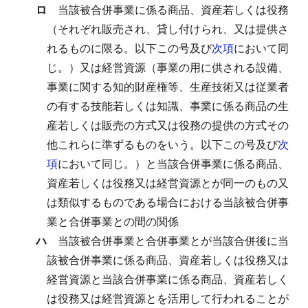
ロ
当該被合併事業に係る商品、資産若しくは役務
（それぞれ販売され、貸し付けられ、又は提供さ
れるものに限る。以下この号及び
次項
において同
じ。）又は経営資源（事業の用に供される設備、
事業に関する知的財産権等、生産技術又は従業者
の有する技能若しくは知識、事業に係る商品の生
産若しくは販売の方式又は役務の提供の方式その
他これらに準ずるものをいう。以下この号及び
次
項
において同じ。）と当該合併事業に係る商品、
資産若しくは役務又は経営資源とが同一のもの又
は類似するものである場合における当該被合併事
業と合併事業との間の関係
ハ
当該被合併事業と合併事業とが当該合併後に当
該被合併事業に係る商品、資産若しくは役務又は
経営資源と当該合併事業に係る商品、資産若しく
は役務又は経営資源とを活用して行われることが