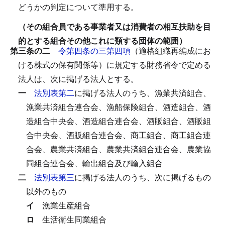
どうかの判定について準用する。
（その組合員である事業者又は消費者の相互扶助を目
的とする組合その他これに類する団体の範囲）
第三条の二
令第四条の三第四項
（適格組織再編成にお
ける株式の保有関係等）に規定する財務省令で定める
法人は、次に掲げる法人とする。
一
法別表第二
に掲げる法人のうち、漁業共済組合、
漁業共済組合連合会、漁船保険組合、酒造組合、酒
造組合中央会、酒造組合連合会、酒販組合、酒販組
合中央会、酒販組合連合会、商工組合、商工組合連
合会、農業共済組合、農業共済組合連合会、農業協
同組合連合会、輸出組合及び輸入組合
二
法別表第三
に掲げる法人のうち、次に掲げるもの
以外のもの
イ
漁業生産組合
ロ
生活衛生同業組合