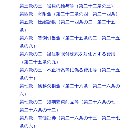
第三款の三 役員の給与等
（第二十二条の三）
第四款 寄附金
（第二十二条の四―第二十四条）
第五款 圧縮記帳
（第二十四条の二―第二十五
条）
第六款 貸倒引当金
（第二十五条の二―第二十五
条の八）
第六款の二 譲渡制限付株式を対価とする費用
（第二十五条の九）
第六款の三 不正行為等に係る費用等
（第二十五
条の十）
第七款 繰越欠損金
（第二十六条―第二十六条の
六）
第七款の二 短期売買商品等
（第二十六条の七―
第二十六条の十二）
第八款 有価証券
（第二十六条の十三―第二十七
条の六）