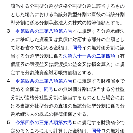
該当する分割型分割が適格分割型分割に該当するもの
とした場合における当該分割型分割の直後の当該分割
型分割に係る分割承継法人の株式の帳簿価額とする。
３
令第四条の三第八項第六号
イに規定する分割承継法
人に移転した資産又は負債に対応する部分の金額とし
て財務省令で定める金額は、
同号
イの無対価分割に該
当する分割型分割に係る
法第六十一条の二第四項
（有
価証券の譲渡益又は譲渡損の益金又は損金算入）に規
定する分割純資産対応帳簿価額とする。
４
令第四条の三第八項第六号
ロに規定する財務省令で
定める金額は、
同号
ロの無対価分割に該当する分社型
分割が適格分社型分割に該当するものとした場合にお
ける当該分社型分割の直後の当該分社型分割に係る分
割承継法人の株式の帳簿価額とする。
５
令第四条の三第八項第六号
ロに規定する財務省令で
定めるところにより計算した金額は、
同号
ロの無対価