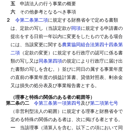
五
申請法人の行う事業の概要
六
その他参考となるべき事項
２
令第二条第二項
に規定する財務省令で定める書類
は、定款の写し（当該定款が
同項
に規定する申請書の
提出をする日前一年以内に変更をしたものである場合
には、当該変更に関する
農業協同組合法第四十四条第
二項
（定款の変更）に規定する行政庁の認可に係る書
類の写し又は
同条第四項
の規定により行政庁に届け出
た書類の写しを含む。）並びに同日の属する事業年度
の直前の事業年度の損益計算書、貸借対照表、剰余金
又は損失の処分表及び事業報告書とする。
（理事と特殊の関係のある者の範囲等）
第二条の二
令第三条第一項第四号
及び
第二項第七号
（非営利型法人の範囲）に規定する理事と財務省令で
定める特殊の関係のある者は、次に掲げる者とする。
一
当該理事（清算人を含む。以下この項において同