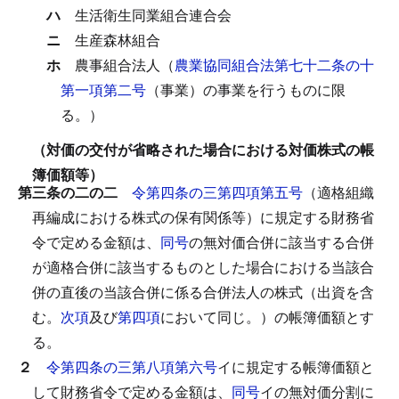
ハ
生活衛生同業組合連合会
ニ
生産森林組合
ホ
農事組合法人（
農業協同組合法第七十二条の十
第一項第二号
（事業）の事業を行うものに限
る。）
（対価の交付が省略された場合における対価株式の帳
簿価額等）
第三条の二の二
令第四条の三第四項第五号
（適格組織
再編成における株式の保有関係等）に規定する財務省
令で定める金額は、
同号
の無対価合併に該当する合併
が適格合併に該当するものとした場合における当該合
併の直後の当該合併に係る合併法人の株式（出資を含
む。
次項
及び
第四項
において同じ。）の帳簿価額とす
る。
２
令第四条の三第八項第六号
イに規定する帳簿価額と
して財務省令で定める金額は、
同号
イの無対価分割に