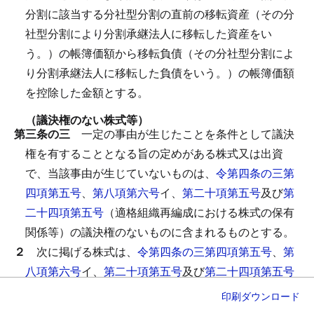
分割に該当する分社型分割の直前の移転資産（その分
社型分割により分割承継法人に移転した資産をい
う。）の帳簿価額から移転負債（その分社型分割によ
り分割承継法人に移転した負債をいう。）の帳簿価額
を控除した金額とする。
（議決権のない株式等）
第三条の三
一定の事由が生じたことを条件として議決
権を有することとなる旨の定めがある株式又は出資
で、当該事由が生じていないものは、
令第四条の三第
四項第五号
、
第八項第六号
イ、
第二十項第五号
及び
第
二十四項第五号
（適格組織再編成における株式の保有
関係等）の議決権のないものに含まれるものとする。
２
次に掲げる株式は、
令第四条の三第四項第五号
、
第
八項第六号
イ、
第二十項第五号
及び
第二十四項第五号
の議決権のないものに含まれないものとする。
印刷
ダウンロード
一
会社法（平成十七年法律第八十六号）第八百七十