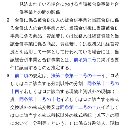
見込まれている場合における当該被合併事業と合
併事業との間の関係
２
合併に係る被合併法人の被合併事業と当該合併に係
る合併法人の合併事業とが、当該合併後に当該被合併
事業に係る商品、資産若しくは役務又は経営資源と当
該合併事業に係る商品、資産若しくは役務又は経営資
源とを活用して一体として行われている場合には、当
該被合併事業と合併事業とは、
前項第二号
に掲げる要
件に該当するものと推定する。
３
前二項
の規定は、
法第二条第十二号の十一
イ、ロ若
しくはニに該当する分割以外の分割、
同条第十二号の
十四
イ若しくはロに該当する現物出資以外の現物出
資、
同条第十二号の十七
イ若しくはロに該当する株式
交換以外の株式交換又は
同条第十二号の十八
イ若しく
はロに該当する株式移転以外の株式移転（以下この項
において「分割等」という。）に係る分割法人、現物