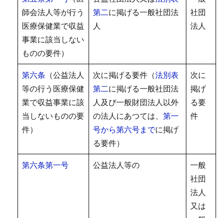
師会法人等が行う
第二
に掲げる一般社団法
社団
医療保健業で収益
人
法人
事業に該当しない
ものの要件）
第六条
（公益法人
次に掲げる要件（
法別表
次に
等の行う医療保健
第二
に掲げる一般社団法
掲げ
業で収益事業に該
人及び一般財団法人以外
る要
当しないものの要
の法人にあつては、
第一
件
件）
号から第六号まで
に掲げ
る要件）
第六条第一号
公益法人等の
一般
社団
法人
又は