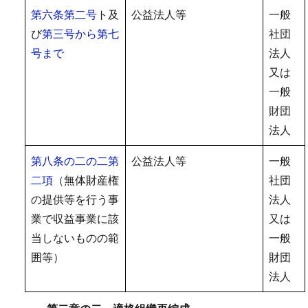
第六条第二号
ト及
公益法人等
一般
び
第三号から第七
社団
号まで
法人
又は
一般
財団
法人
第八条の二の二第
公益法人等
一般
二項
（無体財産権
社団
の提供等を行う事
法人
業で収益事業に該
又は
当しないものの範
一般
囲等）
財団
法人